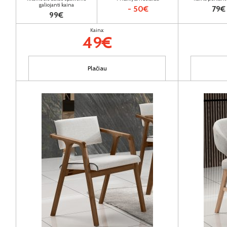
galiojanti kaina
- 50€
79€
99€
Kaina:
49€
Plačiau