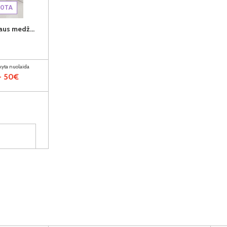
NOTA
SUMATRA (III gr.) kėdė (Natūralaus medžio spalva/H32023-02 Šviesiai rusvas)
ikyta nuolaida
- 50€