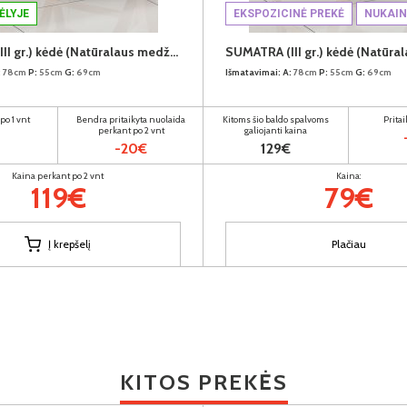
ĖLYJE
EKSPOZICINĖ PREKĖ
NUKAI
SUMATRA (III gr.) kėdė (Natūralaus medžio spalva/D37070-01 Šviesiai pilkšvas)
:
78cm
P:
55cm
G:
69cm
Išmatavimai:
A:
78cm
P:
55cm
G:
69cm
po 1 vnt
Bendra pritaikyta nuolaida
Kitoms šio baldo spalvoms
Prita
perkant po 2 vnt
galiojanti kaina
-20€
129€
Kaina perkant po 2 vnt
Kaina:
119€
79€
Į krepšelį
Plačiau
KITOS PREKĖS