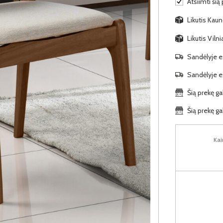
Atsiimti šią
Likutis Kaun
Likutis Viln
Sandėlyje es
Sandėlyje es
Šią prekę ga
Šią prekę ga
Kai