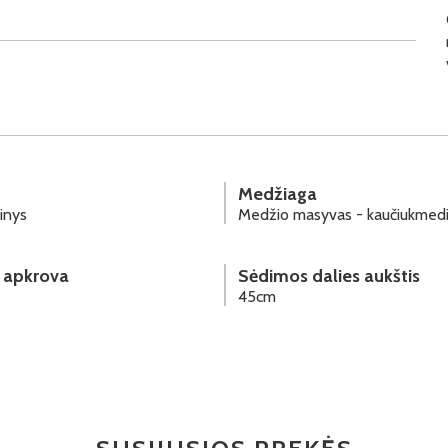
Medžiaga
inys
Medžio masyvas - kaučiukmed
 apkrova
Sėdimos dalies aukštis
45cm