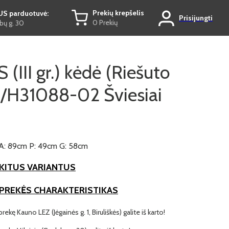
Prekių krepšelis
US parduotuvė:
Prisijungti
0 Prekių
ų g. 30
 (III gr.) kėdė (Riešuto
a/H31088-02 Šviesiai
A: 89cm P: 49cm G: 58cm
KITUS VARIANTUS
 PREKĖS CHARAKTERISTIKAS
prekę Kauno LEZ (Jėgainės g. 1, Biruliškės) galite iš karto!