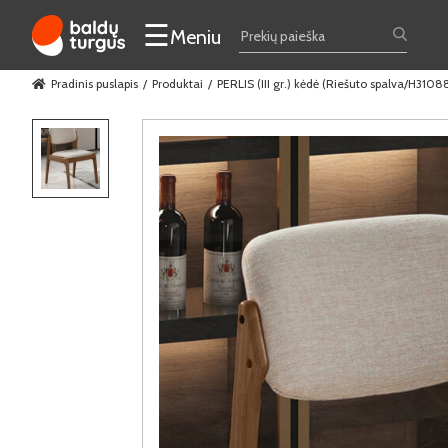
☰
Meniu
Pradinis puslapis
Produktai
PERLIS (III gr.) kėdė (Riešuto spalva/H3108