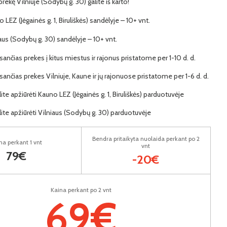
 prekę Vilniuje (Sodybų g. 30) galite iš karto!
o LEZ (Jėgainės g. 1, Biruliškės) sandėlyje – 10+ vnt.
iaus (Sodybų g. 30) sandėlyje – 10+ vnt.
ančias prekes į kitus miestus ir rajonus pristatome per 1-10 d. d.
ančias prekes Vilniuje, Kaune ir jų rajonuose pristatome per 1-6 d. d.
lite apžiūrėti Kauno LEZ (Jėgainės g. 1, Biruliškės) parduotuvėje
lite apžiūrėti Vilniaus (Sodybų g. 30) parduotuvėje
Bendra pritaikyta nuolaida perkant po 2
na perkant 1 vnt
vnt
79€
-20€
Kaina perkant po 2 vnt
69€