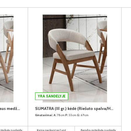
YRA SANDĖLYJE
SUMATRA (III gr.) kėdė (Natūralaus medžio spalva/H31088-02 Šviesiai rudas)
SUMATRA (III gr.) kėdė (Riešuto spalva/H31088-02 Šviesiai rudas)
Išmatavimai:
A:
78cm
P:
55cm
G:
69cm
itaikyta nuolaida
Kaina perkant po 1 vnt
Bendra pritaikyta nuolaida