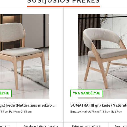
SUSIJUSIOS PREKĖS
ĖLYJE
YRA SANDĖLYJE
PERLIS (III gr.) kėdė (Natūralaus medžio spalva/H31088-02 Šviesiai rudas)
:
89cm
P:
49cm
G:
58cm
Išmatavimai:
A:
78cm
P:
55cm
G:
69cm
po 1 vnt
Bendra pritaikyta nuolaida
Kaina perkant po 1 vnt
Bendra pr