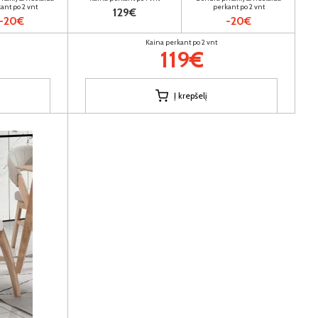
ant po 2 vnt
perkant po 2 vnt
129€
-20€
-20€
Kaina perkant po 2 vnt
119€
Į krepšelį