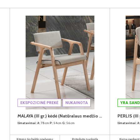
EKSPOZICINĖ PREKĖ
NUKAINOTA
YRA SAND
MALAYA (III gr.) kėdė (Natūralaus medžio spalva/H31088-02 Šviesiai rudas)
Išmatavimai:
A:
78cm
P:
54cm
G:
56cm
Išmatavimai:
A
Kitoms šio baldo spalvoms
Pritaikyta nuolaida
Kaina perkant 