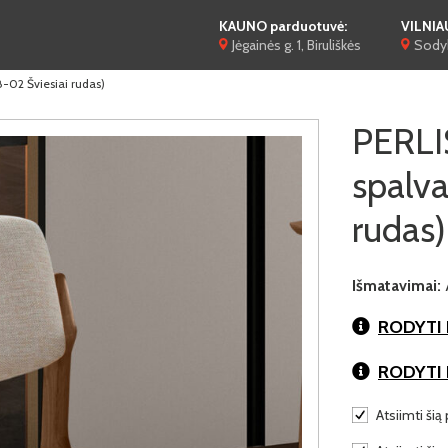
KAUNO parduotuvė:
VILNIA
Jėgainės g. 1, Biruliškės
Sodyb
8-02 Šviesiai rudas)
PERLIS
spalv
rudas)
Išmatavimai:
RODYTI 
RODYTI
Atsiimti šią 