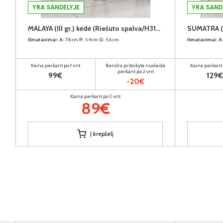
YRA SANDĖLYJE
YRA SAND
MALAYA (III gr.) kėdė (Riešuto spalva/H31088-02 Šviesiai rudas)
Išmatavimai:
A:
78cm
P:
54cm
G:
56cm
Išmatavimai:
A
Kaina perkant po 1 vnt
Bendra pritaikyta nuolaida
Kaina perkant 
perkant po 2 vnt
99€
129€
-20€
Kaina perkant po 2 vnt
89€
Į krepšelį