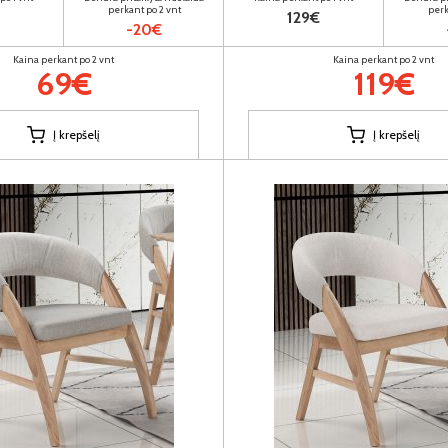
perkant po 2 vnt
perk
129€
-20€
Kaina perkant po 2 vnt
Kaina perkant po 2 vnt
69€
119€
Į krepšelį
Į krepšelį