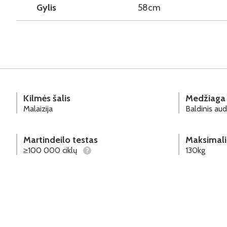
Gylis
58cm
Kilmės šalis
Medžiaga
Malaizija
Baldinis aud
Martindeilo testas
Maksimali
≥100 000 ciklų
130kg
?