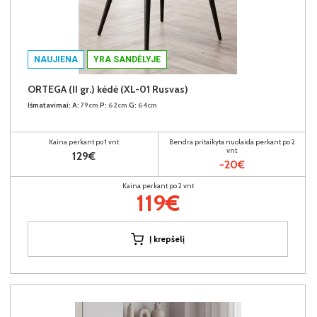
NAUJIENA
YRA SANDĖLYJE
ORTEGA (II gr.) kėdė (XL-01 Rusvas)
Išmatavimai:
A:
79cm
P:
62cm
G:
64cm
Kaina perkant po 1 vnt
Bendra pritaikyta nuolaida perkant po 2
vnt
129€
-20€
Kaina perkant po 2 vnt
119€
Į krepšelį