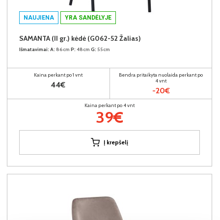
NAUJIENA
YRA SANDĖLYJE
SAMANTA (II gr.) kėdė (G062-52 Žalias)
Išmatavimai:
A:
86cm
P:
48cm
G:
55cm
Kaina perkant po 1 vnt
Bendra pritaikyta nuolaida perkant po
4 vnt
44€
-20€
Kaina perkant po 4 vnt
39€
Į krepšelį