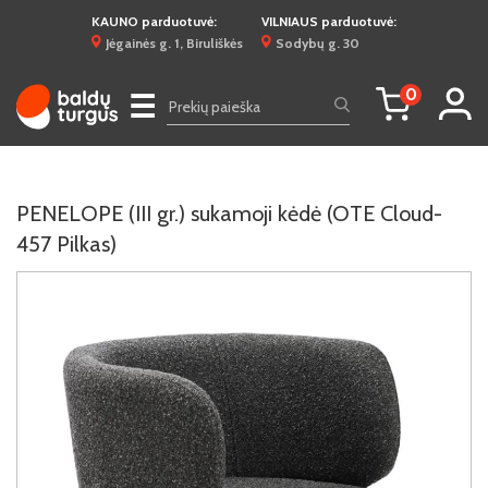
KAUNO parduotuvė:
VILNIAUS parduotuvė:
Jėgainės g. 1, Biruliškės
Sodybų g. 30
0
☰
PENELOPE (III gr.) sukamoji kėdė (OTE Cloud-
457 Pilkas)