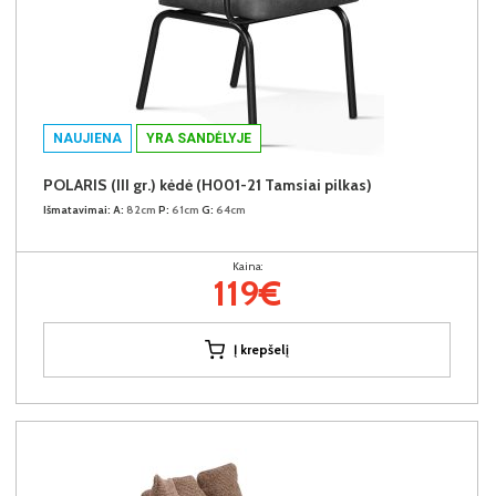
NAUJIENA
YRA SANDĖLYJE
POLARIS (III gr.) kėdė (H001-21 Tamsiai pilkas)
Išmatavimai:
A:
82cm
P:
61cm
G:
64cm
Kaina:
119€
Į krepšelį