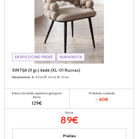
EKSPOZICINĖ PREKĖ
NUKAINOTA
SINTIJA (II gr.) kėdė (XL-01 Rusvas)
Išmatavimai:
A:
62cm
P:
63cm
G:
57cm
Kitoms šio baldo spalvoms galiojanti
Pritaikyta nuolaida
kaina
- 40€
129€
Kaina:
89€
Plačiau