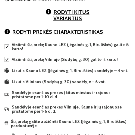
RODYTI KITUS
VARIANTUS
RODYTI PREKĖS CHARAKTERISTIKAS
Atsiimti šią prekę Kauno LEZ (Jėgainės g. 1, Biruliškės) galite iš
karto!
Atsiimti šią prekę Vilniuje (Sodybų g. 30) galite iš karto!
Likutis Kauno LEZ (Jėgainės g. 1, Biruliškės) sandėlyje – 4 vnt.
Likutis Vilniaus (Sodybų g. 30) sandėlyje – 6 vnt.
Sandėlyje esančias prekes į kitus miestus ir rajonus
pristatome per 1-10 d. d.
Sandėlyje esančias prekes Vilniuje, Kaune ir jų rajonuose
pristatome per 1-6 d. d.
Šią prekę galite apžiūrėti Kauno LEZ (Jėgainės g. 1, Biruliškės)
parduotuvėje