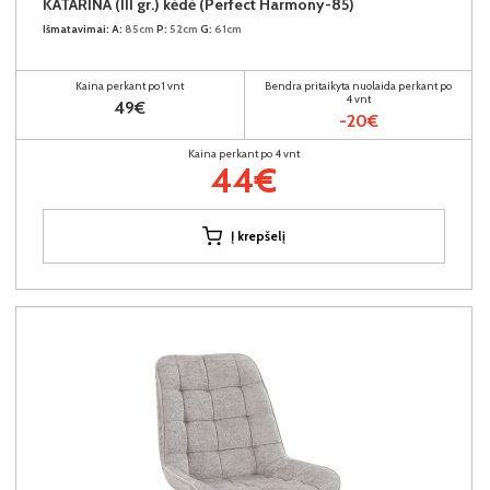
KATARINA (III gr.) kėdė (Perfect Harmony-85)
Išmatavimai:
A:
85cm
P:
52cm
G:
61cm
Kaina perkant po 1 vnt
Bendra pritaikyta nuolaida perkant po
4 vnt
49€
-20€
Kaina perkant po 4 vnt
44€
Į krepšelį