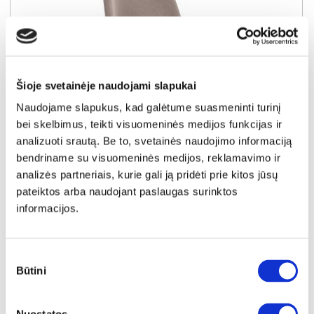
Šioje svetainėje naudojami slapukai
Naudojame slapukus, kad galėtume suasmeninti turinį
bei skelbimus, teikti visuomeninės medijos funkcijas ir
analizuoti srautą. Be to, svetainės naudojimo informaciją
NAUJIENA
YRA SANDĖLYJE
bendriname su visuomeninės medijos, reklamavimo ir
analizės partneriais, kurie gali ją pridėti prie kitos jūsų
SAMANTA (II gr.) kėdė (G062-13 Šviesiai rudas)
pateiktos arba naudojant paslaugas surinktos
Išmatavimai:
A:
86cm
P:
48cm
G:
55cm
informacijos.
Kaina perkant po 1 vnt
Bendra pritaikyta nuolaida perkant po
4 vnt
44€
-20€
Sutikimo
Būtini
pasirinkimas
Kaina perkant po 4 vnt
39€