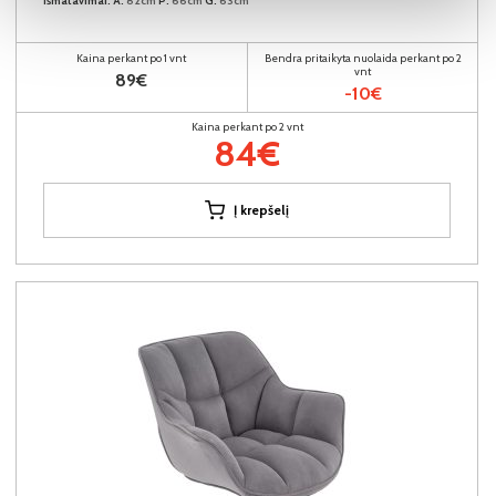
Išmatavimai:
A:
82cm
P:
66cm
G:
63cm
Kaina perkant po 1 vnt
Bendra pritaikyta nuolaida perkant po 2
vnt
89€
-10€
Kaina perkant po 2 vnt
84€
Į krepšelį