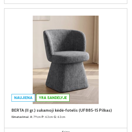
NAUJIENA
YRA SANDĖLYJE
BERTA (II gr.) sukamoji kėdė-fotelis (UF885-15 Pilkas)
Išmatavimai:
A:
79cm
P:
62cm
G:
62cm
Kaina: