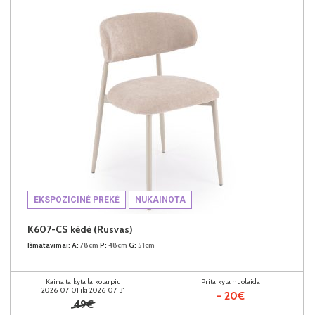
EKSPOZICINĖ PREKĖ
NUKAINOTA
K607-CS kėdė (Rusvas)
Išmatavimai:
A:
78cm
P:
48cm
G:
51cm
Kaina taikyta laikotarpiu
Pritaikyta nuolaida
2026-07-01 iki 2026-07-31
- 20€
49€