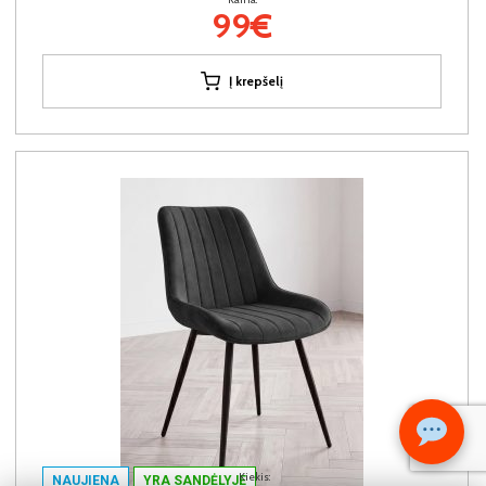
99€
Į krepšelį
Kiekis:
NAUJIENA
YRA SANDĖLYJE