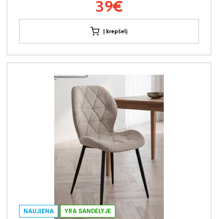
39€
Į krepšelį
NAUJIENA
YRA SANDĖLYJE