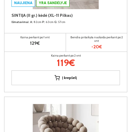
NAUJIENA
YRA SANDĖLYJE
SINTIJA (II gr.) kėdė (XL-11 Pilkas)
Išmatavimai:
A:
82cm
P:
63cm
G:
57cm
Kaina perkant po 1 vnt
Bendra pritaikyta nuolaida perkant po 2
vnt
129€
-20€
Kaina perkant po 2 vnt
119€
Į krepšelį