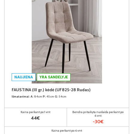
NAUJIENA
YRA SANDĖLYJE
FAUSTINA (III gr.) kėdė (UF825-28 Rudas)
Išmatavimai:
A:
84cm
P:
45cm
G:
54cm
Kaina perkant po 1 vnt
Bendra pritaikyta nuolaida perkant po
6 vnt
44€
-30€
Kaina perkant po 6 vnt