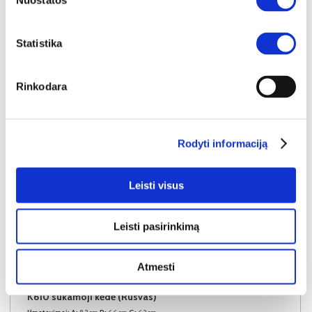
Nuostatos
Į krepšelį
Statistika
Rinkodara
Rodyti informaciją
Leisti visus
Leisti pasirinkimą
Atmesti
NAUJIENA
YRA SANDĖLYJE
K610 sukamoji kėdė (Rusvas)