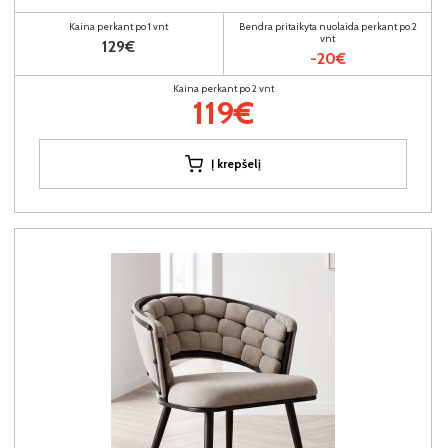
Kaina perkant po 1 vnt
Bendra pritaikyta nuolaida perkant po 2
vnt
129€
-20€
Kaina perkant po 2 vnt
119€
Į krepšelį