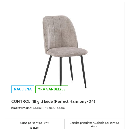
NAUJIENA
YRA SANDĖLYJE
CONTROL (III gr.) kėdė (Perfect Harmony-04)
Išmatavimai:
A:
86cm
P:
48cm
G:
56cm
Kaina perkant po 1 vnt
Bendra pritaikyta nuolaida perkant po
4 vnt
59€