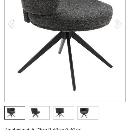
Išmatavimai:
A: 73cm P: 62cm G: 62cm