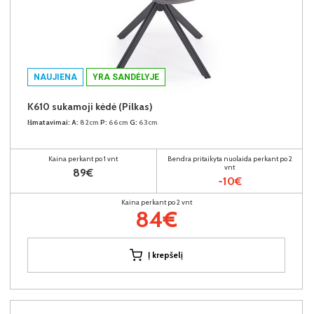
NAUJIENA
YRA SANDĖLYJE
K610 sukamoji kėdė (Pilkas)
Išmatavimai:
A:
82cm
P:
66cm
G:
63cm
Kaina perkant po 1 vnt
Bendra pritaikyta nuolaida perkant po 2
vnt
89€
-10€
Kaina perkant po 2 vnt
84€
Į krepšelį