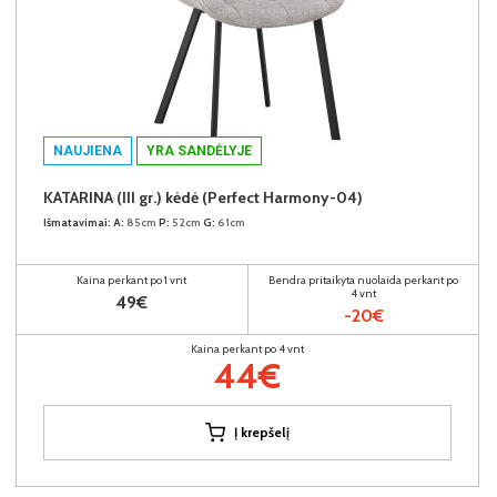
NAUJIENA
YRA SANDĖLYJE
KATARINA (III gr.) kėdė (Perfect Harmony-04)
Išmatavimai:
A:
85cm
P:
52cm
G:
61cm
Kaina perkant po 1 vnt
Bendra pritaikyta nuolaida perkant po
4 vnt
49€
-20€
Kaina perkant po 4 vnt
44€
Į krepšelį