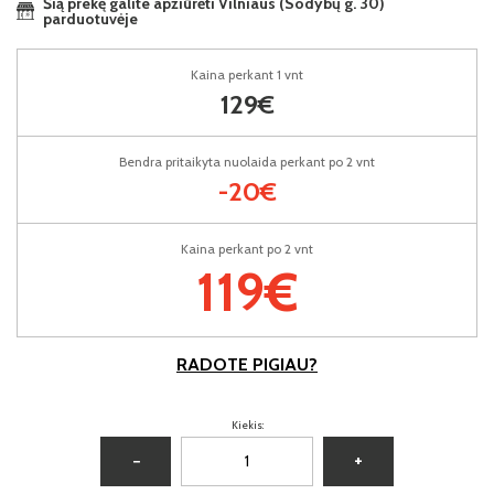
Šią prekę galite apžiūrėti Vilniaus (Sodybų g. 30)
parduotuvėje
Kaina perkant 1 vnt
129€
Bendra pritaikyta nuolaida perkant po 2 vnt
-20€
Kaina perkant po 2 vnt
119€
RADOTE PIGIAU?
Kiekis:
−
+