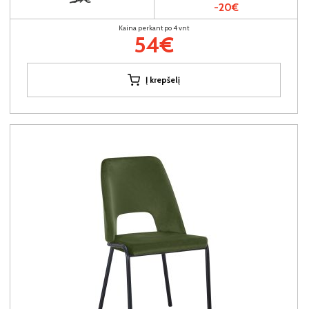
-20€
Kaina perkant po 4 vnt
54€
Į krepšelį