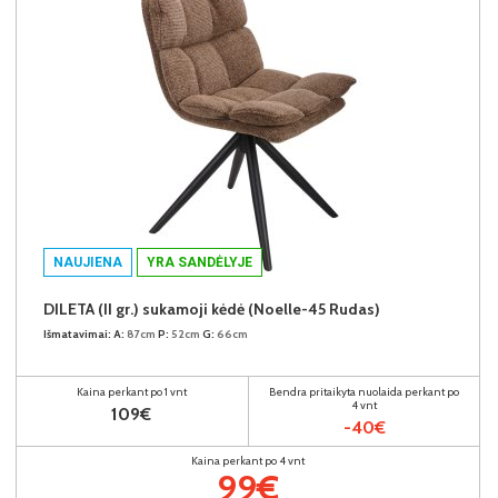
NAUJIENA
YRA SANDĖLYJE
DILETA (II gr.) sukamoji kėdė (Noelle-45 Rudas)
Išmatavimai:
A:
87cm
P:
52cm
G:
66cm
Kaina perkant po 1 vnt
Bendra pritaikyta nuolaida perkant po
4 vnt
109€
-40€
Kaina perkant po 4 vnt
99€