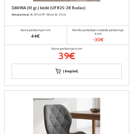
DAVINA (III gr.) kėdė (UF825-28 Rudas)
Išmatavimai:
A:
87cm
P:
48cm
G:
57cm
Kaina perkant po 1 vnt
Bendra pritaikyta nuolaida perkant po
6 vnt
44€
-30€
Kaina perkant po 6 vnt
39€
Į krepšelį