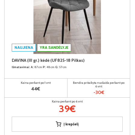
NAUJIENA
YRA SANDĖLYJE
DAVINA (III gr.) kėdė (UF825-18 Pilkas)
Išmatavimai:
A:
87cm
P:
48cm
G:
57cm
Kaina perkant po 1 vnt
Bendra pritaikyta nuolaida perkant po
6 vnt
44€
-30€
Kaina perkant po 6 vnt
39€
Į krepšelį