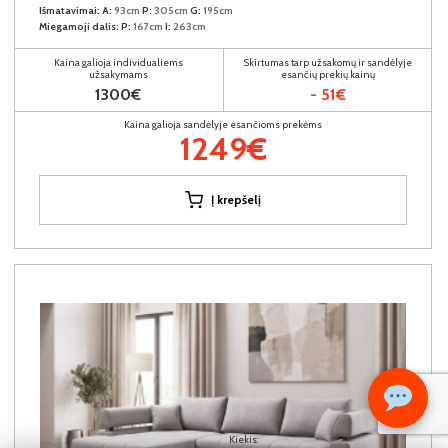
Išmatavimai:
A:
93cm
P:
305cm
G:
195cm
Miegamoji dalis:
P:
167cm
I:
263cm
Kaina galioja individualiems
Skirtumas tarp užsakomų ir sandėlyje
užsakymams
esančių prekių kainų
1300€
- 51€
Kaina galioja sandėlyje esančioms prekėms
1249€
Į krepšelį
Kiekis: