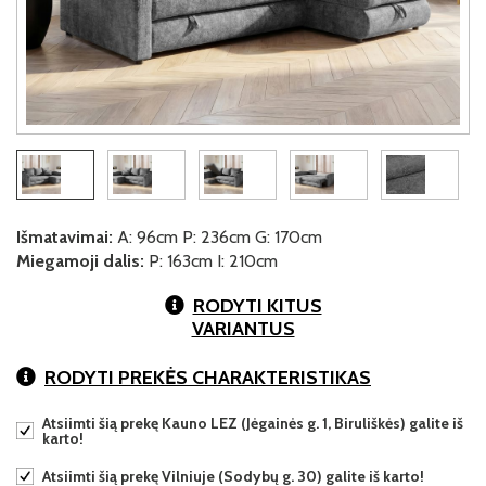
Išmatavimai:
A: 96cm P: 236cm G: 170cm
Miegamoji dalis:
P: 163cm I: 210cm
RODYTI KITUS
VARIANTUS
RODYTI PREKĖS CHARAKTERISTIKAS
Atsiimti šią prekę Kauno LEZ (Jėgainės g. 1, Biruliškės) galite iš
karto!
Atsiimti šią prekę Vilniuje (Sodybų g. 30) galite iš karto!