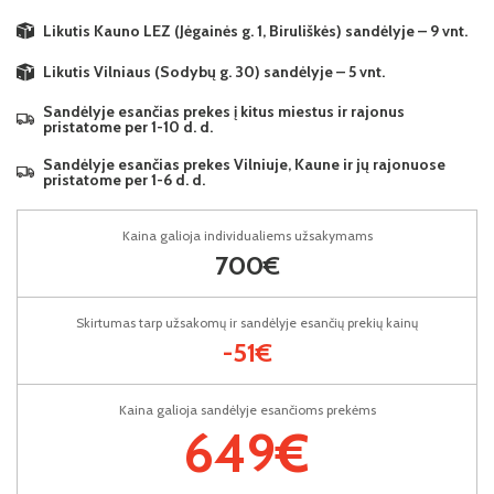
Likutis Kauno LEZ (Jėgainės g. 1, Biruliškės) sandėlyje – 9 vnt.
Likutis Vilniaus (Sodybų g. 30) sandėlyje – 5 vnt.
Sandėlyje esančias prekes į kitus miestus ir rajonus
pristatome per 1-10 d. d.
Sandėlyje esančias prekes Vilniuje, Kaune ir jų rajonuose
pristatome per 1-6 d. d.
Kaina galioja individualiems užsakymams
700€
Skirtumas tarp užsakomų ir sandėlyje esančių prekių kainų
-51€
Kaina galioja sandėlyje esančioms prekėms
649€