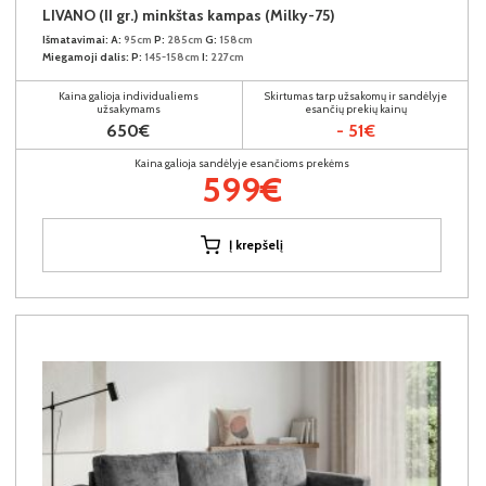
LIVANO (II gr.) minkštas kampas (Milky-75)
Išmatavimai:
A:
95cm
P:
285cm
G:
158cm
Miegamoji dalis:
P:
145-158cm
I:
227cm
Kaina galioja individualiems
Skirtumas tarp užsakomų ir sandėlyje
užsakymams
esančių prekių kainų
650€
- 51€
Kaina galioja sandėlyje esančioms prekėms
599€
Į krepšelį