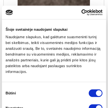
Šioje svetainėje naudojami slapukai
Naudojame slapukus, kad galėtume suasmeninti turinį
bei skelbimus, teikti visuomeninės medijos funkcijas ir
analizuoti srautą. Be to, svetainės naudojimo informaciją
bendriname su visuomeninės medijos, reklamavimo ir
analizės partneriais, kurie gali ją pridėti prie kitos jūsų
pateiktos arba naudojant paslaugas surinktos
NAUJIENA
YRA SANDĖLYJE
informacijos.
WAVE-N (III gr.) minkštas kampas (Amari-966) D
Išmatavimai:
A:
94cm
P:
267cm
G:
192cm
Miegamoji dalis:
P:
143cm
I:
230cm
Sutikimo
Būtini
pasirinkimas
Kaina galioja individualiems
Skirtumas tarp užsakomų ir sandėlyje
užsakymams
esančių prekių kainų
1000€
- 51€