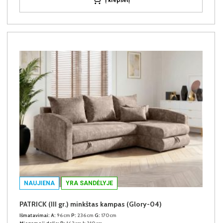
NAUJIENA
YRA SANDĖLYJE
PATRICK (III gr.) minkštas kampas (Glory-04)
Išmatavimai:
A:
96cm
P:
236cm
G:
170cm