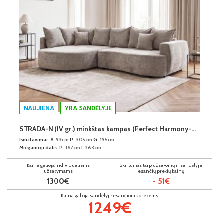
NAUJIENA
YRA SANDĖLYJE
STRADA-N (IV gr.) minkštas kampas (Perfect Harmony-04) K
Išmatavimai:
A:
93cm
P:
305cm
G:
195cm
Miegamoji dalis:
P:
167cm
I:
263cm
Kaina galioja individualiems
Skirtumas tarp užsakomų ir sandėlyje
užsakymams
esančių prekių kainų
1300€
- 51€
Kaina galioja sandėlyje esančioms prekėms
1249€