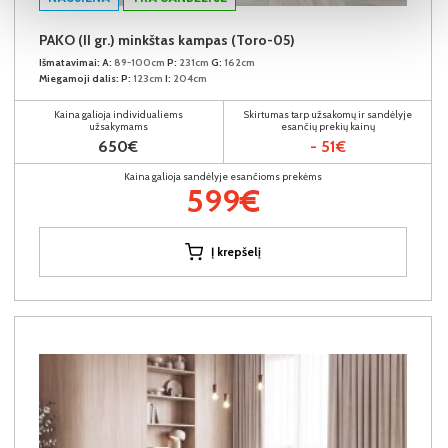
PAKO (II gr.) minkštas kampas (Toro-05)
Išmatavimai:
A:
89-100cm
P:
231cm
G:
162cm
Miegamoji dalis:
P:
123cm
I:
204cm
Kaina galioja individualiems
Skirtumas tarp užsakomų ir sandėlyje
užsakymams
esančių prekių kainų
650€
- 51€
Kaina galioja sandėlyje esančioms prekėms
599€
Į krepšelį