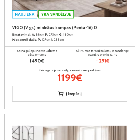
NAUJIENA
YRA SANDĖLYJE
VIGO (V gr.) minkštas kampas (Penta-16) D
Išmatavimai:
A:
88cm
P:
273cm
G:
180cm
Miegamoji dalis:
P:
127cm
I:
238cm
Kaina galioja individualiems
Skirtumas tarp užsakomų ir sandėlyje
užsakymams
esančių prekių kainų
1490€
- 291€
Kaina galioja sandėlyje esančioms prekėms
1199€
Į krepšelį