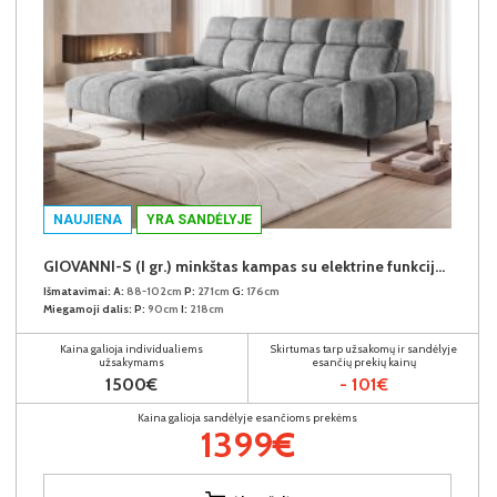
NAUJIENA
YRA SANDĖLYJE
GIOVANNI-S (I gr.) minkštas kampas su elektrine funkcija (Aphrodite-21) K
Išmatavimai:
A:
88-102cm
P:
271cm
G:
176cm
Miegamoji dalis:
P:
90cm
I:
218cm
Kaina galioja individualiems
Skirtumas tarp užsakomų ir sandėlyje
užsakymams
esančių prekių kainų
1500€
- 101€
Kaina galioja sandėlyje esančioms prekėms
1399€