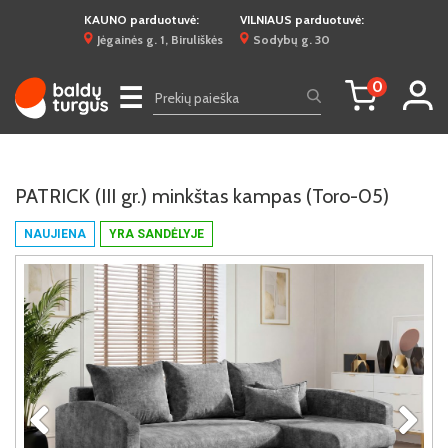
KAUNO parduotuvė:
VILNIAUS parduotuvė:
Jėgainės g. 1, Biruliškės
Sodybų g. 30
0
☰
PATRICK (III gr.) minkštas kampas (Toro-05)
NAUJIENA
YRA SANDĖLYJE