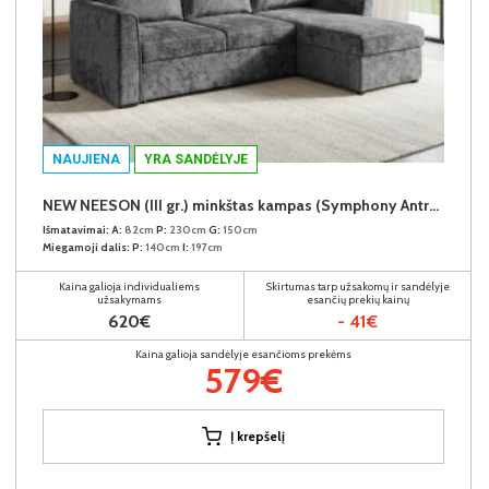
NAUJIENA
YRA SANDĖLYJE
NEW NEESON (III gr.) minkštas kampas (Symphony Antracite-20)
Išmatavimai:
A:
82cm
P:
230cm
G:
150cm
Miegamoji dalis:
P:
140cm
I:
197cm
Kaina galioja individualiems
Skirtumas tarp užsakomų ir sandėlyje
užsakymams
esančių prekių kainų
620€
- 41€
Kaina galioja sandėlyje esančioms prekėms
579€
Į krepšelį