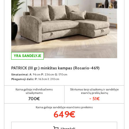
YRA SANDĖLYJE
PATRICK (III gr.) minkštas kampas (Rosario-469)
Išmatavimai:
A:
96cm
P:
236cm
G:
170cm
Miegamoji dalis:
P:
163cm
I:
210cm
Kaina galioja individualiems
Skirtumas tarp užsakomų ir sandėlyje
užsakymams
esančių prekių kainų
700€
- 51€
Kaina galioja sandėlyje esančioms prekėms
649€
Į krepšelį