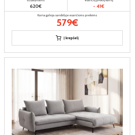
užsakymams
esančių prekių kainų
620€
- 41€
Kaina galioja sandėlyje esančioms prekėms
579€
Į krepšelį