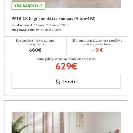
YRA SANDĖLYJE
PATRICK (II gr.) minkštas kampas (Viton-192)
Išmatavimai:
A:
96cm
P:
236cm
G:
170cm
Miegamoji dalis:
P:
163cm
I:
210cm
Kaina galioja individualiems
Skirtumas tarp užsakomų ir sandėlyje
užsakymams
esančių prekių kainų
680€
- 51€
Kaina galioja sandėlyje esančioms prekėms
629€
Į krepšelį