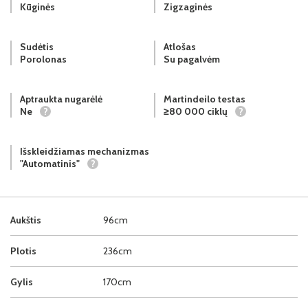
Kūginės
Zigzaginės
Sudėtis
Atlošas
Porolonas
Su pagalvėm
Aptraukta nugarėlė
Martindeilo testas
Ne
?
≥80 000 ciklų
?
Išskleidžiamas mechanizmas
"Automatinis"
?
Aukštis
96cm
Plotis
236cm
Gylis
170cm