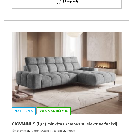
Į krepšelį
NAUJIENA
YRA SANDĖLYJE
GIOVANNI-S (I gr.) minkštas kampas su elektrine funkcija (Aphrodite-21) D
Išmatavimai:
A:
88-102cm
P:
271cm
G:
176cm