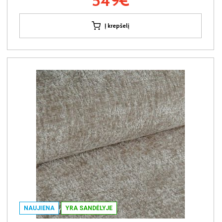
549€
Į krepšelį
NAUJIENA
YRA SANDĖLYJE