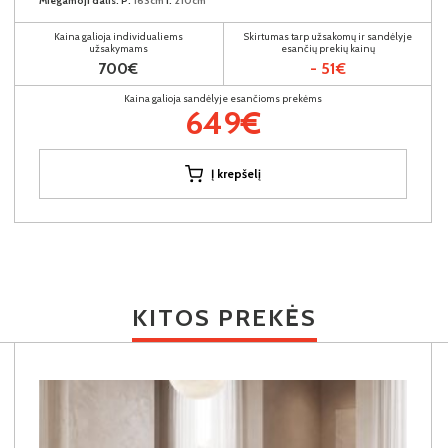
Miegamoji dalis:
P:
163cm
I:
210cm
Kaina galioja individualiems
Skirtumas tarp užsakomų ir sandėlyje
užsakymams
esančių prekių kainų
700€
- 51€
Kaina galioja sandėlyje esančioms prekėms
649€
Į krepšelį
KITOS PREKĖS