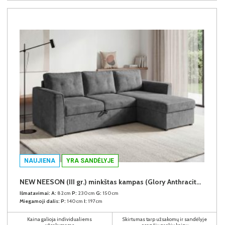
NAUJIENA
YRA SANDĖLYJE
NEW NEESON (III gr.) minkštas kampas (Glory Anthracite-18)
Išmatavimai:
A:
82cm
P:
230cm
G:
150cm
Miegamoji dalis:
P:
140cm
I:
197cm
Kaina galioja individualiems
Skirtumas tarp užsakomų ir sandėlyje