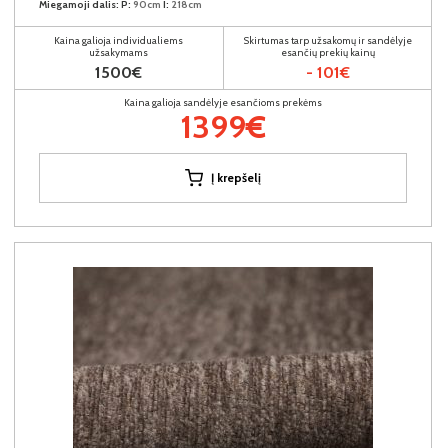
Miegamoji dalis:
P:
90cm
I:
218cm
Kaina galioja individualiems
Skirtumas tarp užsakomų ir sandėlyje
užsakymams
esančių prekių kainų
1500€
- 101€
Kaina galioja sandėlyje esančioms prekėms
1399€
Į krepšelį