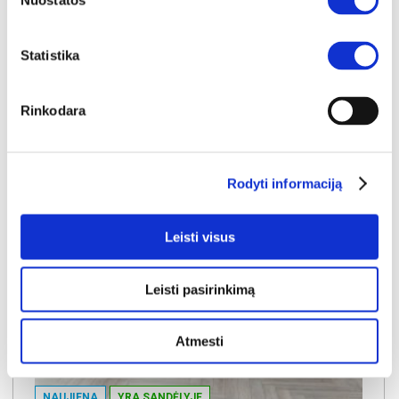
Nuostatos
Kaina galioja sandėlyje esančioms prekėms
949€
Statistika
Į krepšelį
Rinkodara
Rodyti informaciją
Leisti visus
Leisti pasirinkimą
Atmesti
NAUJIENA
YRA SANDĖLYJE