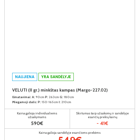
NAUJIENA
YRA SANDĖLYJE
VELUTI (II gr.) minkštas kampas (Margo-227.02)
Išmatavimai:
A:
90cm
P:
263cm
G:
180cm
Miegamoji dalis:
P:
150-165cm
I:
210cm
Kaina galioja individualiems
Skirtumas tarp užsakomų ir sandėlyje
užsakymams
esančių prekių kainų
590€
- 41€
Kaina galioja sandėlyje esančioms prekėms