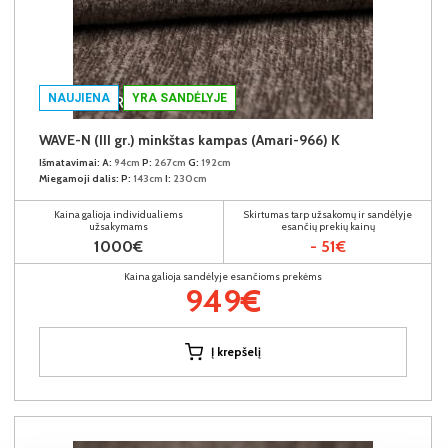
NAUJIENA
YRA SANDĖLYJE
WAVE-N (III gr.) minkštas kampas (Amari-966) K
Išmatavimai:
A:
94cm
P:
267cm
G:
192cm
Miegamoji dalis:
P:
143cm
I:
230cm
Kaina galioja individualiems
Skirtumas tarp užsakomų ir sandėlyje
užsakymams
esančių prekių kainų
1000€
- 51€
Kaina galioja sandėlyje esančioms prekėms
949€
Į krepšelį