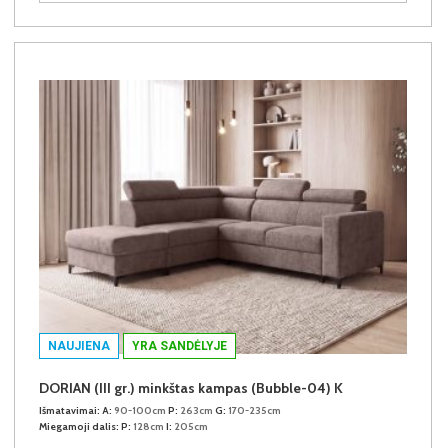
NAUJIENA
YRA SANDĖLYJE
DORIAN (III gr.) minkštas kampas (Bubble-04) K
Išmatavimai:
A:
90-100cm
P:
263cm
G:
170-235cm
Miegamoji dalis:
P:
128cm
I:
205cm