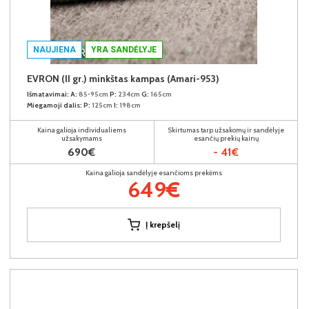
NAUJIENA
YRA SANDĖLYJE
EVRON (II gr.) minkštas kampas (Amari-953)
Išmatavimai:
A:
85-95cm
P:
234cm
G:
165cm
Miegamoji dalis:
P:
125cm
I:
198cm
Kaina galioja individualiems
Skirtumas tarp užsakomų ir sandėlyje
užsakymams
esančių prekių kainų
690€
- 41€
Kaina galioja sandėlyje esančioms prekėms
649€
Į krepšelį