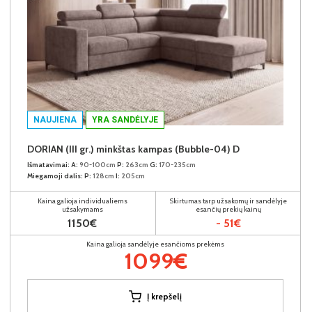
NAUJIENA
YRA SANDĖLYJE
DORIAN (III gr.) minkštas kampas (Bubble-04) D
Išmatavimai:
A:
90-100cm
P:
263cm
G:
170-235cm
Miegamoji dalis:
P:
128cm
I:
205cm
Kaina galioja individualiems
Skirtumas tarp užsakomų ir sandėlyje
užsakymams
esančių prekių kainų
1150€
- 51€
Kaina galioja sandėlyje esančioms prekėms
1099€
Į krepšelį