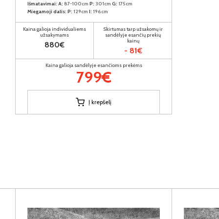
Išmatavimai:
A:
87-100cm
P:
301cm
G:
175cm
Miegamoji dalis:
P:
129cm
I:
196cm
Kaina galioja individualiems
Skirtumas tarp užsakomų ir
užsakymams
sandėlyje esančių prekių
kainų
880€
- 81€
Kaina galioja sandėlyje esančioms prekėms
799€
Į krepšelį