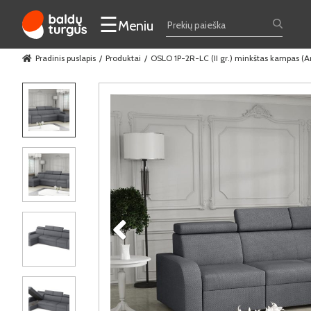
☰
Meniu
Pradinis puslapis
Produktai
OSLO 1P-2R-LC (II gr.) minkštas kampas (