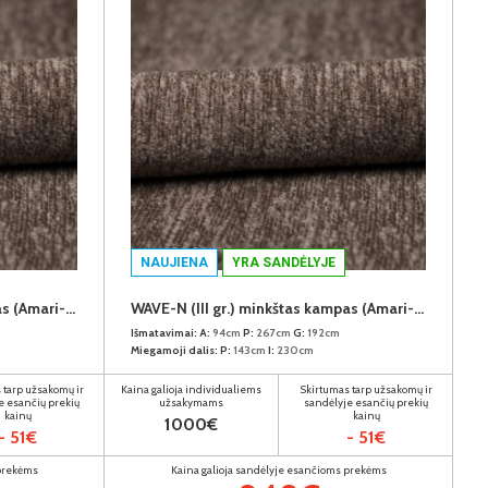
NAUJIENA
YRA SANDĖLYJE
WAVE-N (III gr.) minkštas kampas (Amari-966) K
WAVE-N (III gr.) minkštas kampas (Amari-966) D
Išmatavimai:
A:
94cm
P:
267cm
G:
192cm
Miegamoji dalis:
P:
143cm
I:
230cm
 tarp užsakomų ir
Kaina galioja individualiems
Skirtumas tarp užsakomų ir
e esančių prekių
užsakymams
sandėlyje esančių prekių
kainų
kainų
1000€
- 51€
- 51€
 prekėms
Kaina galioja sandėlyje esančioms prekėms