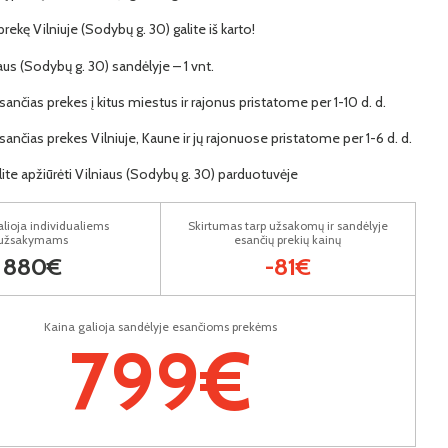
 prekę Vilniuje (Sodybų g. 30) galite iš karto!
iaus (Sodybų g. 30) sandėlyje – 1 vnt.
ančias prekes į kitus miestus ir rajonus pristatome per 1-10 d. d.
ančias prekes Vilniuje, Kaune ir jų rajonuose pristatome per 1-6 d. d.
lite apžiūrėti Vilniaus (Sodybų g. 30) parduotuvėje
lioja individualiems
Skirtumas tarp užsakomų ir sandėlyje
užsakymams
esančių prekių kainų
880€
-81€
Kaina galioja sandėlyje esančioms prekėms
799€