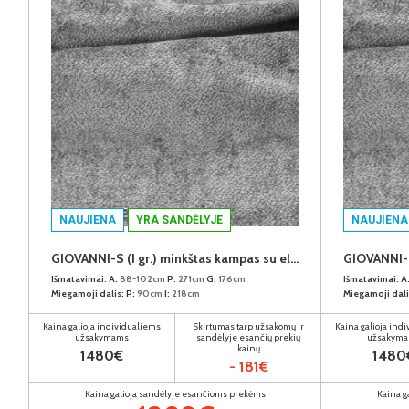
NAUJIENA
YRA SANDĖLYJE
NAUJIENA
GIOVANNI-S (I gr.) minkštas kampas su elektrine funkcija (Aphrodite-21) K
Išmatavimai:
A:
88-102cm
P:
271cm
G:
176cm
Išmatavimai:
A
Miegamoji dalis:
P:
90cm
I:
218cm
Miegamoji dali
Kaina galioja individualiems
Skirtumas tarp užsakomų ir
Kaina galioja ind
užsakymams
sandėlyje esančių prekių
užsakym
kainų
1480€
1480
- 181€
Kaina galioja sandėlyje esančioms prekėms
Kaina g