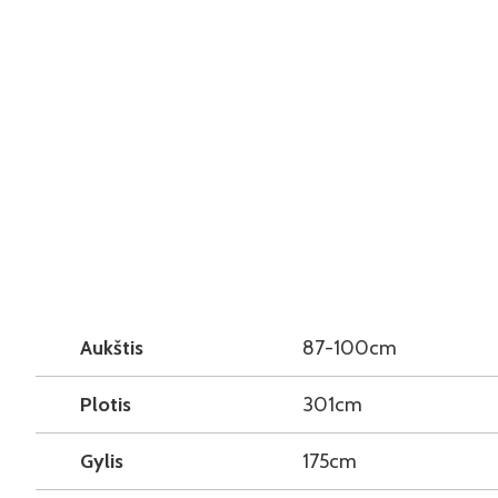
Aukštis
87-100cm
Plotis
301cm
Gylis
175cm