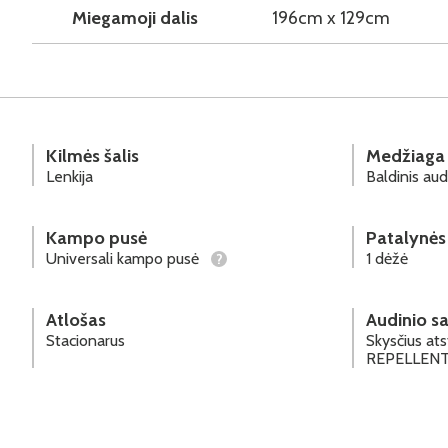
Miegamoji dalis
196cm x 129cm
Kilmės šalis
Medžiaga
Lenkija
Baldinis aud
Kampo pusė
Patalynės
Universali kampo pusė
1 dėžė
?
Atlošas
Audinio s
Stacionarus
Skysčius at
REPELLEN