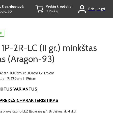
Prekių krepšelis
US parduotuvė:
Prisijungti
0 Prekių
ų g. 30
JE
P-2R-LC (II gr.) minkštas
s (Aragon-93)
A: 87-100cm P: 301cm G: 175cm
is:
P: 129cm I: 196cm
KITUS VARIANTUS
 PREKĖS CHARAKTERISTIKAS
ą prekę Kauno LEZ (Jėgainės g. 1, Biruliškės) iki 4 d.d.