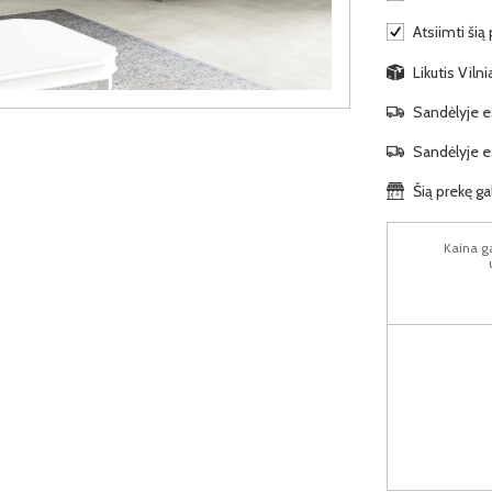
Atsiimti šią
Likutis Viln
Sandėlyje es
Sandėlyje es
Šią prekę ga
Kaina ga