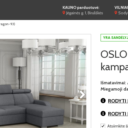
KAUNO parduotuvė:
VILNIA
Jėgainės g. 1, Biruliškės
Sodyb
Aragon-93)
YRA SANDĖLY
OSLO 1
kampa
Išmatavimai:
Miegamoji dal
RODYTI 
RODYTI
Atsiimkite ši