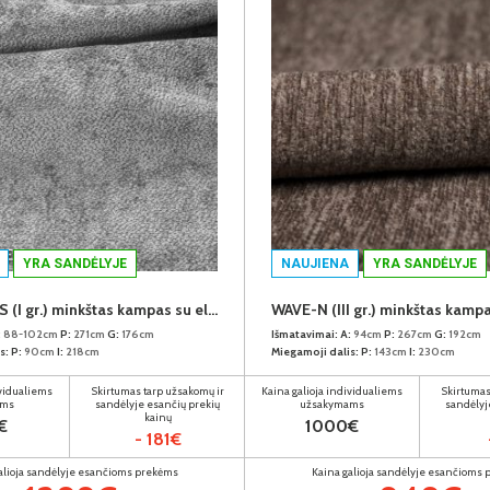
YRA SANDĖLYJE
NAUJIENA
YRA SANDĖLYJE
GIOVANNI-S (I gr.) minkštas kampas su elektrine funkcija (Aphrodite-21) D
:
88-102cm
P:
271cm
G:
176cm
Išmatavimai:
A:
94cm
P:
267cm
G:
192cm
s:
P:
90cm
I:
218cm
Miegamoji dalis:
P:
143cm
I:
230cm
ividualiems
Skirtumas tarp užsakomų ir
Kaina galioja individualiems
Skirtumas
ams
sandėlyje esančių prekių
užsakymams
sandėlyj
kainų
€
1000€
- 181€
alioja sandėlyje esančioms prekėms
Kaina galioja sandėlyje esančioms