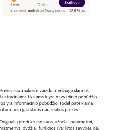
Prekių nuotraukos ir vaizdo medžiaga skirti tik
iliustraciniams tikslams ir yra pavyzdinio pobūdžio.
Jos yra informacinio pobūdžio, todėl pateikiama
informacija gali skirtis nuo realios prekės.
Originalių produktų spalvos, užrašai, parametrai,
matmenys, dydžiai, funkcijos ir/ar kitos savybės dėl