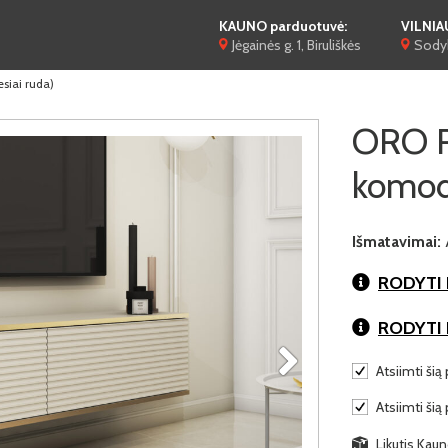
KAUNO parduotuvė:
VILNIA
Jėgainės g. 1, Biruliškės
Sodyb
iai ruda)
ORO R
komoda
Išmatavimai:
RODYTI 
RODYTI
Atsiimti šią 
Atsiimti šią
Likutis Kaun