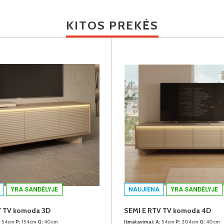
KITOS PREKĖS
YRA SANDĖLYJE
NAUJIENA
YRA SANDĖLYJE
V TV komoda 3D
SEMI E RTV TV komoda 4D
:
54cm
P:
154cm
G:
40cm
Išmatavimai:
A:
54cm
P:
204cm
G:
40cm