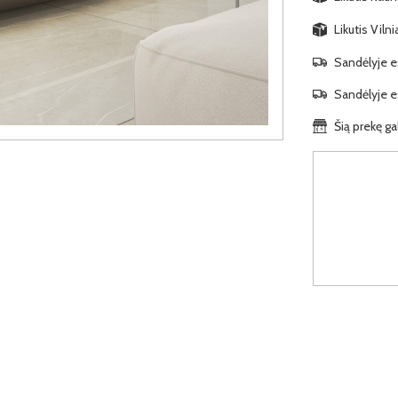
Likutis Viln
Sandėlyje es
Sandėlyje es
Šią prekę ga