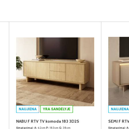
NAUJIENA
YRA SANDĖLYJE
NAUJIENA
NABU F RTV TV komoda 183 3D2S
SEMI F RT
Išmatavimai:
A:
62cm
P:
183cm
G:
38cm
Išmatavimai:
A