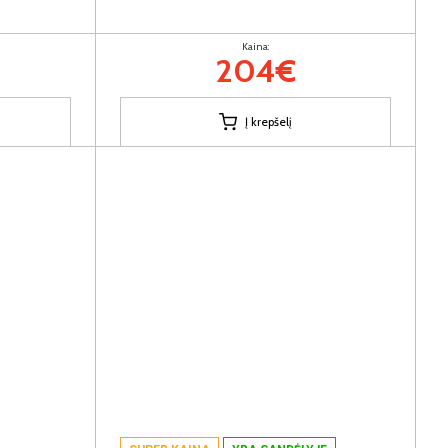
Kaina:
204€
Į krepšelį