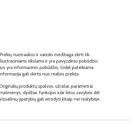
Prekių nuotraukos ir vaizdo medžiaga skirti tik
iliustraciniams tikslams ir yra pavyzdinio pobūdžio.
Jos yra informacinio pobūdžio, todėl pateikiama
informacija gali skirtis nuo realios prekės.
Originalių produktų spalvos, užrašai, parametrai,
matmenys, dydžiai, funkcijos ir/ar kitos savybės dėl
vizualinių ypatybių gali atrodyti kitaip nei realybėje.