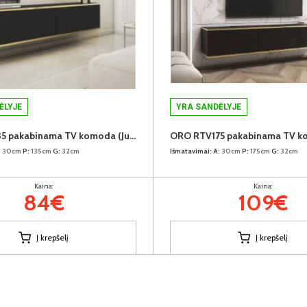
ĖLYJE
YRA SANDĖLYJE
ORO RTV135 pakabinama TV komoda (Juoda)
:
30cm
P:
135cm
G:
32cm
Išmatavimai:
A:
30cm
P:
175cm
G:
32cm
Kaina:
Kaina:
84€
109€
Į krepšelį
Į krepšelį