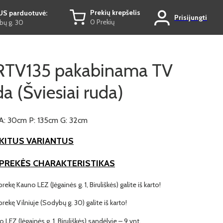
Prekių krepšelis
US parduotuvė:
Prisijungti
0 Prekių
ų g. 30
TV135 pakabinama TV
 (Šviesiai ruda)
A: 30cm P: 135cm G: 32cm
KITUS VARIANTUS
 PREKĖS CHARAKTERISTIKAS
prekę Kauno LEZ (Jėgainės g. 1, Biruliškės) galite iš karto!
 prekę Vilniuje (Sodybų g. 30) galite iš karto!
o LEZ (Jėgainės g. 1, Biruliškės) sandėlyje – 9 vnt.