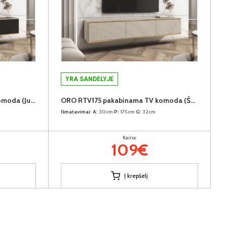
YRA SANDĖLYJE
ORO RTV175 pakabinama TV komoda (Juoda)
ORO RTV175 pakabinama TV komoda (Šviesiai ruda)
Išmatavimai:
A:
30cm
P:
175cm
G:
32cm
Kaina:
109€
Į krepšelį