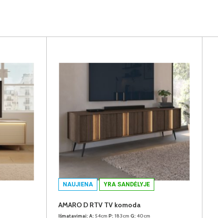
NAUJIENA
YRA SANDĖLYJE
AMARO D RTV TV komoda
Išmatavimai:
A:
54cm
P:
183cm
G:
40cm