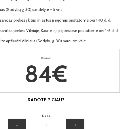
iaus (Sodybų g. 30) sandėlyje – 5 vnt.
ančias prekes į kitus miestus ir rajonus pristatome per 1-10 d. d.
ančias prekes Vilniuje, Kaune ir jų rajonuose pristatome per 1-6 d. d.
lite apžiūrėti Vilniaus (Sodybų g. 30) parduotuvėje
Kaina:
84€
RADOTE PIGIAU?
Kiekis:
−
+