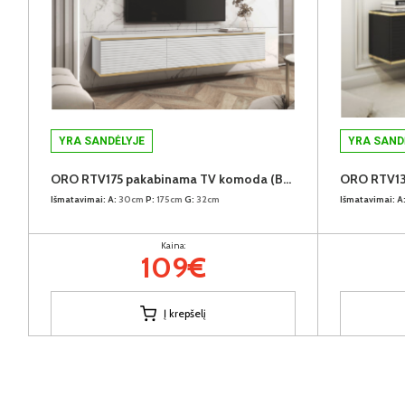
YRA SANDĖLYJE
YRA SAND
ORO RTV175 pakabinama TV komoda (Balta)
Išmatavimai:
A:
30cm
P:
175cm
G:
32cm
Išmatavimai:
A
Kaina:
109€
Į krepšelį