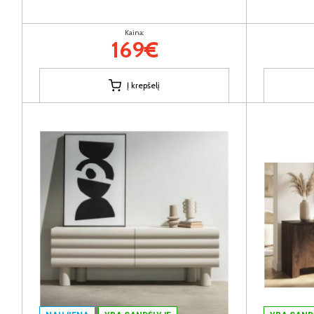
Kaina:
169€
Į krepšelį