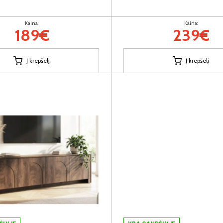
Kaina:
Kaina:
189€
239€
Į krepšelį
Į krepšelį