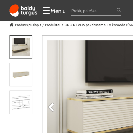
☰
Meniu
Pradinis puslapis
Produktai
ORO RTV135 pakabinama TV komoda (Švies