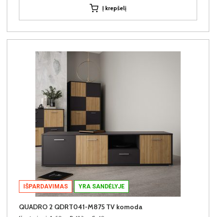
Į krepšelį
IŠPARDAVIMAS
YRA SANDĖLYJE
QUADRO 2 QDRT041-M875 TV komoda