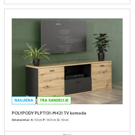
NAUJIENA
YRA SANDĖLYJE
POLYPODY PLPT131-M421 TV komoda
Išmatavimai:
A:
53cm
P:
160cm
G:
42cm