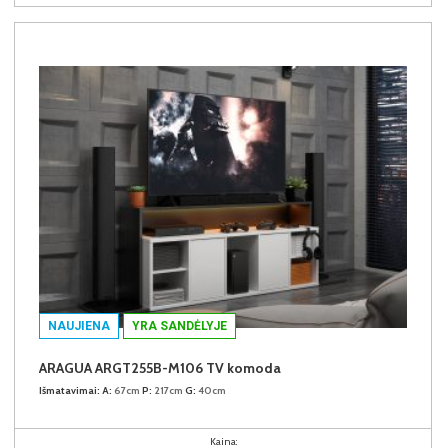
NAUJIENA
YRA SANDĖLYJE
ARAGUA ARGT255B-M106 TV komoda
Išmatavimai:
A:
67cm
P:
217cm
G:
40cm
Kaina: