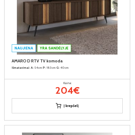
NAUJIENA
YRA SANDĖLYJE
AMARO D RTV TV komoda
Išmatavimai:
A:
54cm
P:
183cm
G:
40cm
Kaina:
204€
Į krepšelį