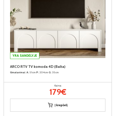
YRA SANDĖLYJE
ARCO RTV TV komoda 4D (Balta)
Išmatavimai:
A:
51cm
P:
204cm
G:
35cm
Kaina:
179€
Į krepšelį