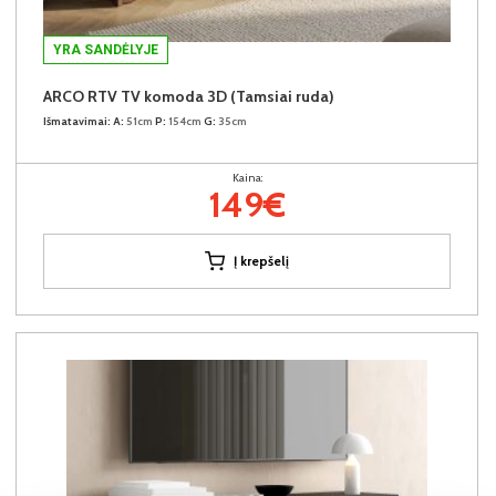
YRA SANDĖLYJE
ARCO RTV TV komoda 3D (Tamsiai ruda)
Išmatavimai:
A:
51cm
P:
154cm
G:
35cm
Kaina:
149€
Į krepšelį