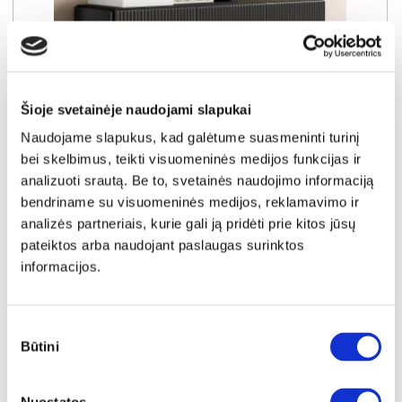
Šioje svetainėje naudojami slapukai
Naudojame slapukus, kad galėtume suasmeninti turinį
SUPER KAINA
YRA SANDĖLYJE
bei skelbimus, teikti visuomeninės medijos funkcijas ir
MUTI F RTV TV komoda 147
analizuoti srautą. Be to, svetainės naudojimo informaciją
Išmatavimai:
A:
51cm
P:
147cm
G:
40cm
bendriname su visuomeninės medijos, reklamavimo ir
analizės partneriais, kurie gali ją pridėti prie kitos jūsų
pateiktos arba naudojant paslaugas surinktos
Kaina taikyta laikotarpiu
Pritaikyta nuolaida
2026-06-25 iki 2026-07-24
- 10€
informacijos.
179€
Kaina galioja sandėlyje esančioms prekėms
169€
Sutikimo
Būtini
pasirinkimas
Į krepšelį