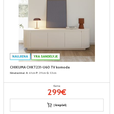
NAUJIENA
YRA SANDĖLYJE
CHIKUMA CHKT231-U60 TV komoda
Išmatavimai:
A:
61cm
P:
211cm
G:
53cm
Kaina:
299€
Į krepšelį