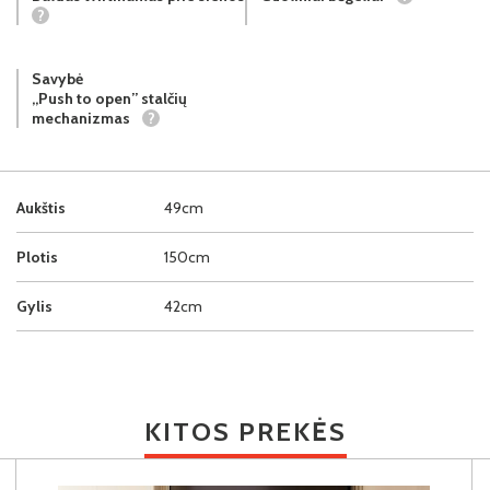
?
Savybė
„Push to open” stalčių
mechanizmas
?
Aukštis
49cm
Plotis
150cm
Gylis
42cm
KITOS PREKĖS