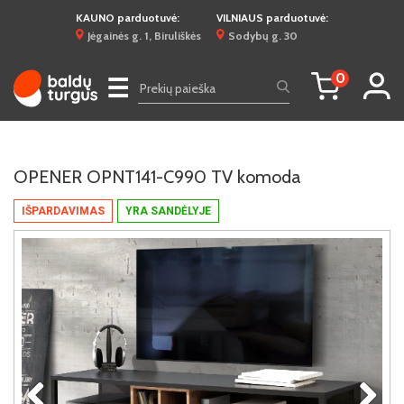
KAUNO parduotuvė:
VILNIAUS parduotuvė:
Jėgainės g. 1, Biruliškės
Sodybų g. 30
0
☰
OPENER OPNT141-C990 TV komoda
IŠPARDAVIMAS
YRA SANDĖLYJE