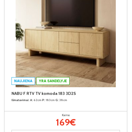
NAUJIENA
YRA SANDĖLYJE
NABU F RTV TV komoda 183 3D2S
Išmatavimai:
A:
62cm
P:
183cm
G:
38cm
Kaina:
169€