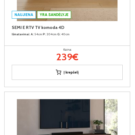
NAUJIENA
YRA SANDĖLYJE
SEMI E RTV TV komoda 4D
Išmatavimai:
A:
54cm
P:
204cm
G:
40cm
Kaina:
239€
Į krepšelį