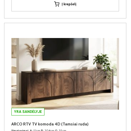
Į krepšelį
YRA SANDĖLYJE
ARCO RTV TV komoda 4D (Tamsiai ruda)
Išmatavimai:
A:
51cm
P:
204cm
G:
35cm