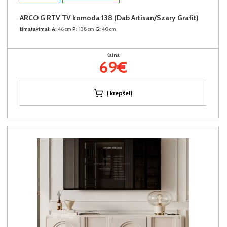
ARCO G RTV TV komoda 138 (Dab Artisan/Szary Grafit)
Išmatavimai:
A:
46cm
P:
138cm
G:
40cm
Kaina:
69€
Į krepšelį