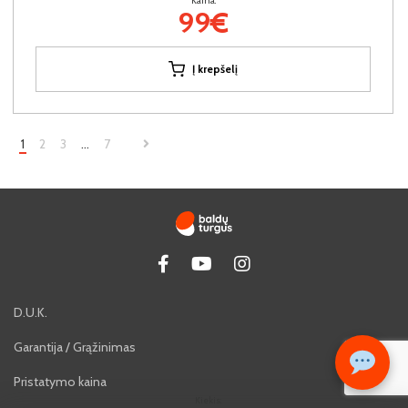
Kaina:
99€
Į krepšelį
1
2
3
…
7
D.U.K.
Garantija / Grąžinimas
Pristatymo kaina
Kiekis: