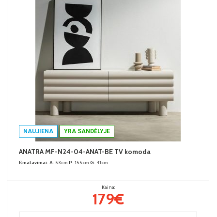
NAUJIENA
YRA SANDĖLYJE
ANATRA MF-N24-04-ANAT-BE TV komoda
Išmatavimai:
A:
53cm
P:
155cm
G:
41cm
Kaina:
179€