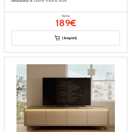
Išmatavimai:
A:
54cm
P:
154cm
G:
40cm
Kaina:
189€
Į krepšelį