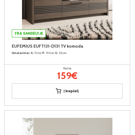
YRA SANDĖLYJE
EUFEMIUS EUFT131-D131 TV komoda
Išmatavimai:
A:
51cm
P:
151cm
G:
42cm
Kaina:
159€
Į krepšelį