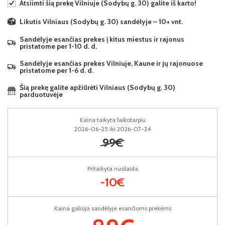
Atsiimti šią prekę Vilniuje (Sodybų g. 30) galite iš karto!
Likutis Vilniaus (Sodybų g. 30) sandėlyje – 10+ vnt.
Sandėlyje esančias prekes į kitus miestus ir rajonus
pristatome per 1-10 d. d.
Sandėlyje esančias prekes Vilniuje, Kaune ir jų rajonuose
pristatome per 1-6 d. d.
Šią prekę galite apžiūrėti Vilniaus (Sodybų g. 30)
parduotuvėje
Kaina taikyta laikotarpiu
2026-06-25 iki 2026-07-24
99€
Pritaikyta nuolaida
-10€
Kaina galioja sandėlyje esančioms prekėms