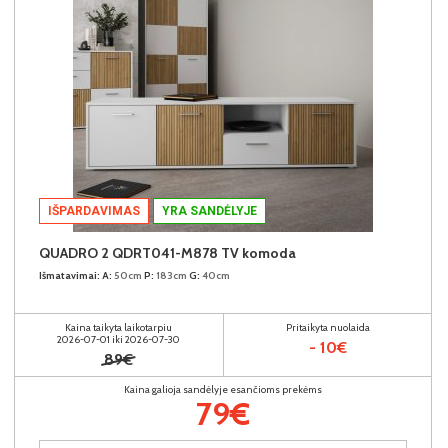
IŠPARDAVIMAS
YRA SANDĖLYJE
QUADRO 2 QDRT041-M878 TV komoda
Išmatavimai:
A:
50cm
P:
183cm
G:
40cm
Kaina taikyta laikotarpiu
Pritaikyta nuolaida
2026-07-01 iki 2026-07-30
- 10€
89€
Kaina galioja sandėlyje esančioms prekėms
79€