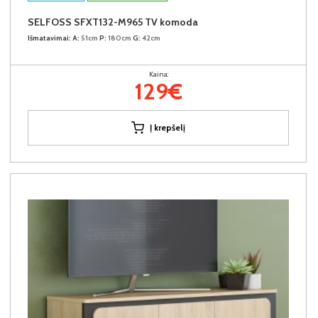
SELFOSS SFXT132-M965 TV komoda
Išmatavimai:
A:
51cm
P:
180cm
G:
42cm
Kaina:
129€
Į krepšelį