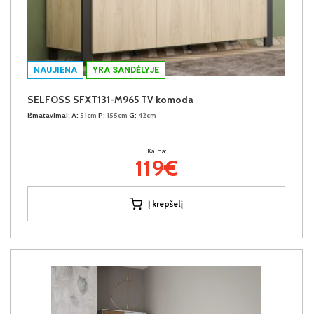
NAUJIENA
YRA SANDĖLYJE
SELFOSS SFXT131-M965 TV komoda
Išmatavimai:
A:
51cm
P:
155cm
G:
42cm
Kaina:
119€
Į krepšelį