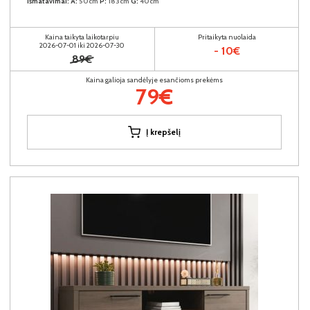
Išmatavimai:
A:
50cm
P:
183cm
G:
40cm
Kaina taikyta laikotarpiu
Pritaikyta nuolaida
2026-07-01 iki 2026-07-30
- 10€
89€
Kaina galioja sandėlyje esančioms prekėms
79€
Į krepšelį