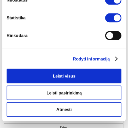
Nuostatos
Statistika
Rinkodara
Rodyti informaciją
Leisti visus
Leisti pasirinkimą
NAUJIENA
YRA SANDĖLYJE
ARCO H RTV TV komoda 187 (Dab Artisan/Szary Grafit)
Atmesti
Išmatavimai:
A:
46cm
P:
188cm
G:
40cm
Kaina: