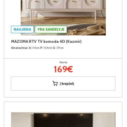
NAUJIENA
YRA SANDĖLYJE
MAZOMA RTV TV komoda 4D (Kazmir)
Išmatavimai:
A:
54cm
P:
154cm
G:
39cm
Kaina:
169€
Į krepšelį