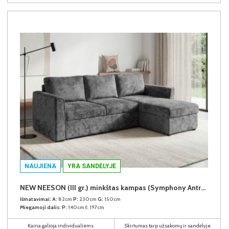
NAUJIENA
YRA SANDĖLYJE
NEW NEESON (III gr.) minkštas kampas (Symphony Antracite-20)
Išmatavimai:
A:
82cm
P:
230cm
G:
150cm
Miegamoji dalis:
P:
140cm
I:
197cm
Kaina galioja individualiems
Skirtumas tarp užsakomų ir sandėlyje