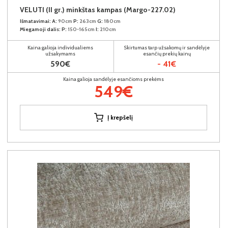
VELUTI (II gr.) minkštas kampas (Margo-227.02)
Išmatavimai:
A:
90cm
P:
263cm
G:
180cm
Miegamoji dalis:
P:
150-165cm
I:
210cm
Kaina galioja individualiems
Skirtumas tarp užsakomų ir sandėlyje
užsakymams
esančių prekių kainų
590€
- 41€
Kaina galioja sandėlyje esančioms prekėms
549€
Į krepšelį