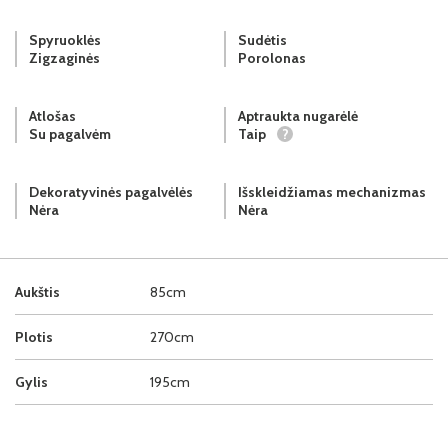
Spyruoklės
Sudėtis
Zigzaginės
Porolonas
Atlošas
Aptraukta nugarėlė
Su pagalvėm
Taip
?
Dekoratyvinės pagalvėlės
Išskleidžiamas mechanizmas
Nėra
Nėra
Aukštis
85cm
Plotis
270cm
Gylis
195cm