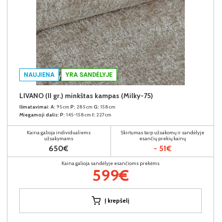
NAUJIENA
YRA SANDĖLYJE
LIVANO (II gr.) minkštas kampas (Milky-75)
Išmatavimai:
A:
95cm
P:
285cm
G:
158cm
Miegamoji dalis:
P:
145-158cm
I:
227cm
Kaina galioja individualiems
Skirtumas tarp užsakomų ir sandėlyje
užsakymams
esančių prekių kainų
650€
- 51€
Kaina galioja sandėlyje esančioms prekėms
599€
Į krepšelį