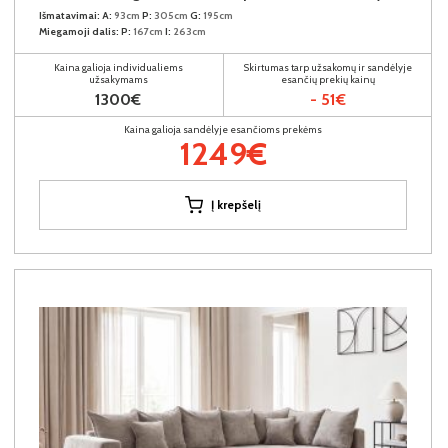
Išmatavimai:
A:
93cm
P:
305cm
G:
195cm
Miegamoji dalis:
P:
167cm
I:
263cm
Kaina galioja individualiems
Skirtumas tarp užsakomų ir sandėlyje
užsakymams
esančių prekių kainų
1300€
- 51€
Kaina galioja sandėlyje esančioms prekėms
1249€
Į krepšelį