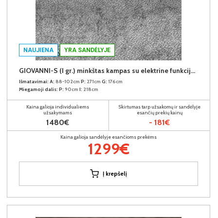
NAUJIENA
YRA SANDĖLYJE
GIOVANNI-S (I gr.) minkštas kampas su elektrine funkcija (Aphrodite-21) D
Išmatavimai:
A:
88-102cm
P:
271cm
G:
176cm
Miegamoji dalis:
P:
90cm
I:
218cm
Kaina galioja individualiems
Skirtumas tarp užsakomų ir sandėlyje
užsakymams
esančių prekių kainų
1480€
- 181€
Kaina galioja sandėlyje esančioms prekėms
1299€
Į krepšelį