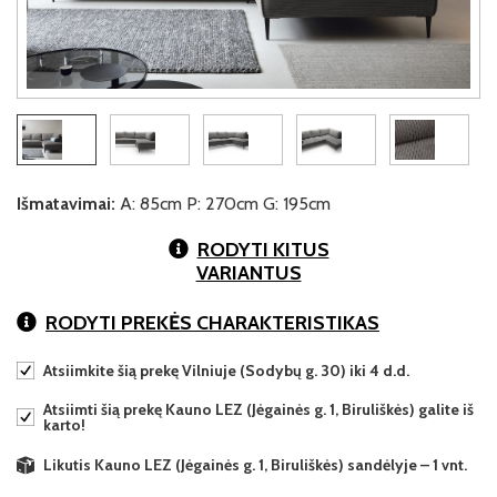
Išmatavimai:
A: 85cm P: 270cm G: 195cm
RODYTI KITUS
VARIANTUS
RODYTI PREKĖS CHARAKTERISTIKAS
Atsiimkite šią prekę Vilniuje (Sodybų g. 30) iki 4 d.d.
Atsiimti šią prekę Kauno LEZ (Jėgainės g. 1, Biruliškės) galite iš
karto!
Likutis Kauno LEZ (Jėgainės g. 1, Biruliškės) sandėlyje – 1 vnt.