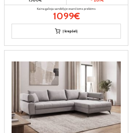
Kaina galioja sandėlyje esančioms prekėms
1099€
Į krepšelį