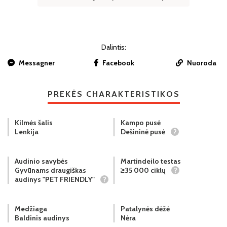
Dalintis:
Messagner
Facebook
Nuoroda
PREKĖS CHARAKTERISTIKOS
Kilmės šalis
Kampo pusė
Lenkija
Dešininė pusė
?
Audinio savybės
Martindeilo testas
Gyvūnams draugiškas
≥35 000 ciklų
?
audinys "PET FRIENDLY"
?
Medžiaga
Patalynės dėžė
Baldinis audinys
Nėra