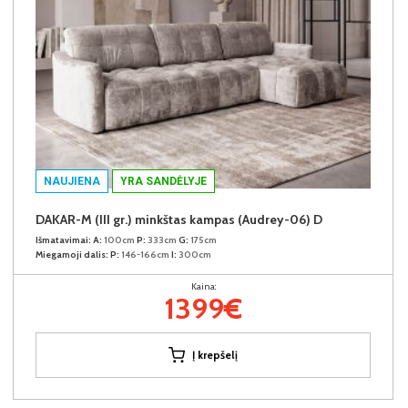
NAUJIENA
YRA SANDĖLYJE
DAKAR-M (III gr.) minkštas kampas (Audrey-06) D
Išmatavimai:
A:
100cm
P:
333cm
G:
175cm
Miegamoji dalis:
P:
146-166cm
I:
300cm
Kaina:
1399€
Į krepšelį