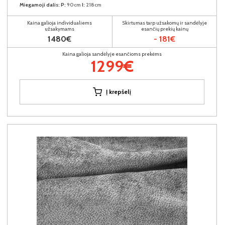
Miegamoji dalis:
P:
90cm
I:
218cm
Kaina galioja individualiems
Skirtumas tarp užsakomų ir sandėlyje
užsakymams
esančių prekių kainų
1480€
- 181€
Kaina galioja sandėlyje esančioms prekėms
1299€
Į krepšelį