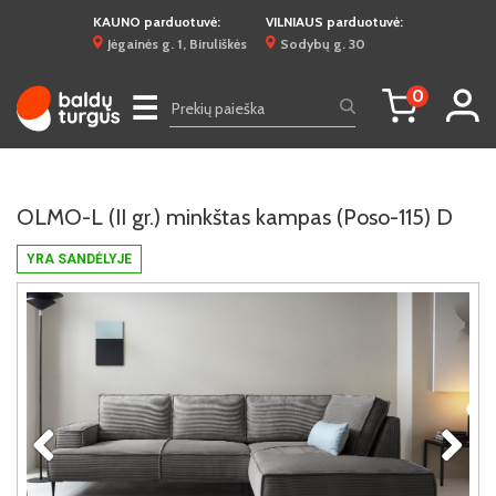
KAUNO parduotuvė:
VILNIAUS parduotuvė:
Jėgainės g. 1, Biruliškės
Sodybų g. 30
0
☰
OLMO-L (II gr.) minkštas kampas (Poso-115) D
YRA SANDĖLYJE