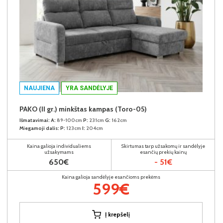
NAUJIENA
YRA SANDĖLYJE
PAKO (II gr.) minkštas kampas (Toro-05)
Išmatavimai:
A:
89-100cm
P:
231cm
G:
162cm
Miegamoji dalis:
P:
123cm
I:
204cm
Kaina galioja individualiems
Skirtumas tarp užsakomų ir sandėlyje
užsakymams
esančių prekių kainų
650€
- 51€
Kaina galioja sandėlyje esančioms prekėms
599€
Į krepšelį