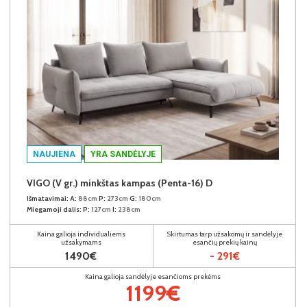
NAUJIENA
YRA SANDĖLYJE
VIGO (V gr.) minkštas kampas (Penta-16) D
Išmatavimai:
A:
88cm
P:
273cm
G:
180cm
Miegamoji dalis:
P:
127cm
I:
238cm
Kaina galioja individualiems
Skirtumas tarp užsakomų ir sandėlyje
užsakymams
esančių prekių kainų
1490€
- 291€
Kaina galioja sandėlyje esančioms prekėms
1199€