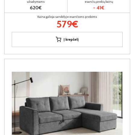
užsakymams
esančių prekių kainų
620€
- 41€
Kaina galioja sandėlyje esančioms prekėms
579€
Į krepšelį