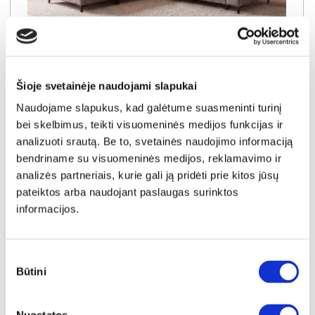
NAUJIENA
YRA SANDĖLYJE
DORIAN (III gr.) minkštas kampas (Bubble-04) K
Šioje svetainėje naudojami slapukai
Išmatavimai:
A:
90-100cm
P:
263cm
G:
170-235cm
Naudojame slapukus, kad galėtume suasmeninti turinį
Miegamoji dalis:
P:
128cm
I:
205cm
bei skelbimus, teikti visuomeninės medijos funkcijas ir
Kaina galioja individualiems
Skirtumas tarp užsakomų ir sandėlyje
analizuoti srautą. Be to, svetainės naudojimo informaciją
užsakymams
esančių prekių kainų
1150€
- 51€
bendriname su visuomeninės medijos, reklamavimo ir
analizės partneriais, kurie gali ją pridėti prie kitos jūsų
Kaina galioja sandėlyje esančioms prekėms
1099€
pateiktos arba naudojant paslaugas surinktos
informacijos.
Į krepšelį
Sutikimo
Būtini
pasirinkimas