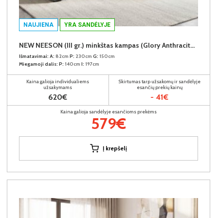
NAUJIENA
YRA SANDĖLYJE
NEW NEESON (III gr.) minkštas kampas (Glory Anthracite-18)
Išmatavimai:
A:
82cm
P:
230cm
G:
150cm
Miegamoji dalis:
P:
140cm
I:
197cm
Kaina galioja individualiems
Skirtumas tarp užsakomų ir sandėlyje
užsakymams
esančių prekių kainų
620€
- 41€
Kaina galioja sandėlyje esančioms prekėms
579€
Į krepšelį