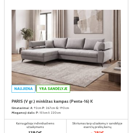
NAUJIENA
YRA SANDĖLYJE
PARIS (V gr.) minkštas kampas (Penta-16) K
Išmatavimai:
A:
92cm
P:
267cm
G:
190cm
Miegamoji dalis:
P:
151cm
I:
220cm
Kaina galioja individualiems
Skirtumas tarp užsakomų ir sandėlyje
užsakymams
esančių prekių kainų
1380€
- 281€