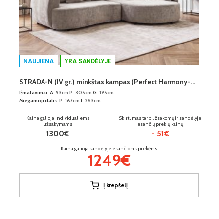
NAUJIENA
YRA SANDĖLYJE
STRADA-N (IV gr.) minkštas kampas (Perfect Harmony-04) D
Išmatavimai:
A:
93cm
P:
305cm
G:
195cm
Miegamoji dalis:
P:
167cm
I:
263cm
Kaina galioja individualiems
Skirtumas tarp užsakomų ir sandėlyje
užsakymams
esančių prekių kainų
1300€
- 51€
Kaina galioja sandėlyje esančioms prekėms
1249€
Į krepšelį