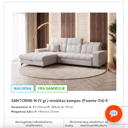
NAUJIENA
YRA SANDĖLYJE
SANTORINI-N (V gr.) minkštas kampas (Puente-06) K
Išmatavimai:
A:
83-106cm
P:
288cm
G:
197cm
Miegamoji dalis:
P:
140cm
I:
233cm
Kaina galioja individualiems
Skirtumas tarp užsakomų ir sandėlyje
užsakymams
esančių prekių kainų
Kiekis: