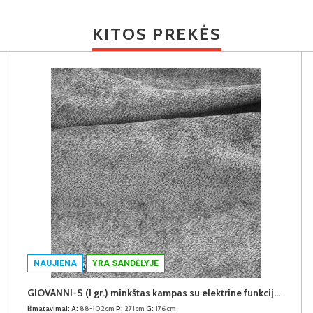
KITOS PREKĖS
NAUJIENA
YRA SANDĖLYJE
GIOVANNI-S (I gr.) minkštas kampas su elektrine funkcija (Aphrodite-21) K
Išmatavimai:
A:
88-102cm
P:
271cm
G:
176cm