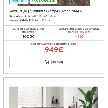
NAUJIENA
YRA SANDĖLYJE
WAVE-N (III gr.) minkštas kampas (Amari-966) D
Išmatavimai:
A:
94cm
P:
267cm
G:
192cm
Miegamoji dalis:
P:
143cm
I:
230cm
Kaina galioja individualiems
Skirtumas tarp užsakomų ir sandėlyje
užsakymams
esančių prekių kainų
1000€
- 51€
Kaina galioja sandėlyje esančioms prekėms
949€
Į krepšelį