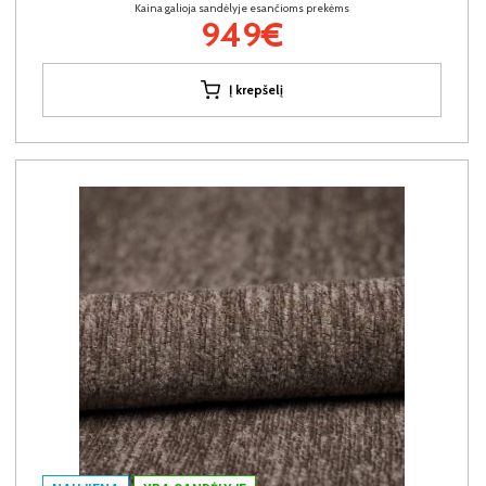
Kaina galioja sandėlyje esančioms prekėms
949€
Į krepšelį