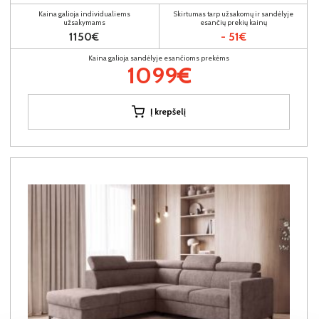
Kaina galioja individualiems
Skirtumas tarp užsakomų ir sandėlyje
užsakymams
esančių prekių kainų
1150€
- 51€
Kaina galioja sandėlyje esančioms prekėms
1099€
Į krepšelį