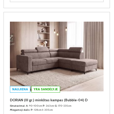
NAUJIENA
YRA SANDĖLYJE
DORIAN (III gr.) minkštas kampas (Bubble-04) D
Išmatavimai:
A:
90-100cm
P:
263cm
G:
170-235cm
Miegamoji dalis:
P:
128cm
I:
205cm