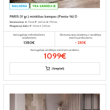
NAUJIENA
YRA SANDĖLYJE
PARIS (V gr.) minkštas kampas (Penta-16) D
Išmatavimai:
A:
92cm
P:
267cm
G:
190cm
Miegamoji dalis:
P:
151cm
I:
220cm
Kaina galioja individualiems
Skirtumas tarp užsakomų ir sandėlyje
užsakymams
esančių prekių kainų
1380€
- 281€
Kaina galioja sandėlyje esančioms prekėms
1099€
Į krepšelį