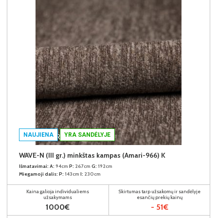
NAUJIENA
YRA SANDĖLYJE
WAVE-N (III gr.) minkštas kampas (Amari-966) K
Išmatavimai:
A:
94cm
P:
267cm
G:
192cm
Miegamoji dalis:
P:
143cm
I:
230cm
Kaina galioja individualiems
Skirtumas tarp užsakomų ir sandėlyje
užsakymams
esančių prekių kainų
1000€
- 51€