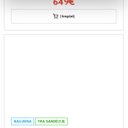
649€
Į krepšelį
NAUJIENA
YRA SANDĖLYJE