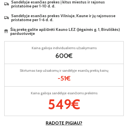
Sandėlyje esančias prekes į kitus miestus ir rajonus
pristatome per 1-10 d. d.
Sandėlyje esančias prekes Vilniuje, Kaune ir jų rajonuose
pristatome per 1-6 d. d.
Šią prekę galite apžiūrėti Kauno LEZ (Jėgainės g. 1, Biruliškės)
parduotuvėje
Kaina galioja individualiems užsakymams
600€
Skirtumas tarp užsakomų ir sandėlyje esančių prekių kainų
-51€
Kaina galioja sandėlyje esančioms prekėms
549€
RADOTE PIGIAU?