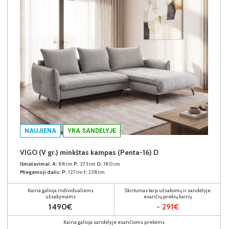
NAUJIENA
YRA SANDĖLYJE
VIGO (V gr.) minkštas kampas (Penta-16) D
Išmatavimai:
A:
88cm
P:
273cm
G:
180cm
Miegamoji dalis:
P:
127cm
I:
238cm
Kaina galioja individualiems
Skirtumas tarp užsakomų ir sandėlyje
užsakymams
esančių prekių kainų
1490€
- 291€
Kaina galioja sandėlyje esančioms prekėms