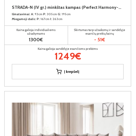
STRADA-N (IV gr.) minkštas kampas (Perfect Harmony-04) K
Išmatavimai:
A:
93cm
P:
305cm
G:
195cm
Miegamoji dalis:
P:
167cm
I:
263cm
Kaina galioja individualiems
Skirtumas tarp užsakomų ir sandėlyje
užsakymams
esančių prekių kainų
1300€
- 51€
Kaina galioja sandėlyje esančioms prekėms
1249€
Į krepšelį