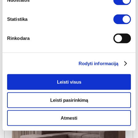
Nuostatos
Miegamoji dalis:
P:
128cm
I:
205cm
Kaina galioja individualiems
Skirtumas tarp užsakomų ir sandėlyje
Statistika
užsakymams
esančių prekių kainų
1150€
- 51€
Kaina galioja sandėlyje esančioms prekėms
Rinkodara
1099€
Į krepšelį
Rodyti informaciją
Leisti visus
Leisti pasirinkimą
Atmesti