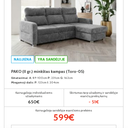
NAUJIENA
YRA SANDĖLYJE
PAKO (II gr.) minkštas kampas (Toro-05)
Išmatavimai:
A:
89-100cm
P:
231cm
G:
162cm
Miegamoji dalis:
P:
123cm
I:
204cm
Kaina galioja individualiems
Skirtumas tarp užsakomų ir sandėlyje
užsakymams
esančių prekių kainų
650€
- 51€
Kaina galioja sandėlyje esančioms prekėms
599€