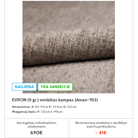
NAUJIENA
YRA SANDĖLYJE
EVRON (II gr.) minkštas kampas (Amari-953)
Išmatavimai:
A:
85-95cm
P:
234cm
G:
165cm
Miegamoji dalis:
P:
125cm
I:
198cm
Kaina galioja individualiems
Skirtumas tarp užsakomų ir sandėlyje
užsakymams
esančių prekių kainų
690€
- 41€