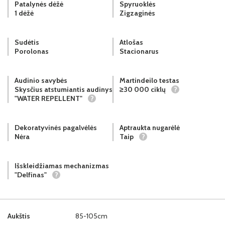
Patalynės dėžė
Spyruoklės
1 dėžė
Zigzaginės
Sudėtis
Atlošas
Porolonas
Stacionarus
Audinio savybės
Martindeilo testas
Skysčius atstumiantis audinys
≥30 000 ciklų
?
"WATER REPELLENT"
?
Dekoratyvinės pagalvėlės
Aptraukta nugarėlė
Nėra
Taip
?
Išskleidžiamas mechanizmas
"Delfinas"
?
Aukštis
85-105cm