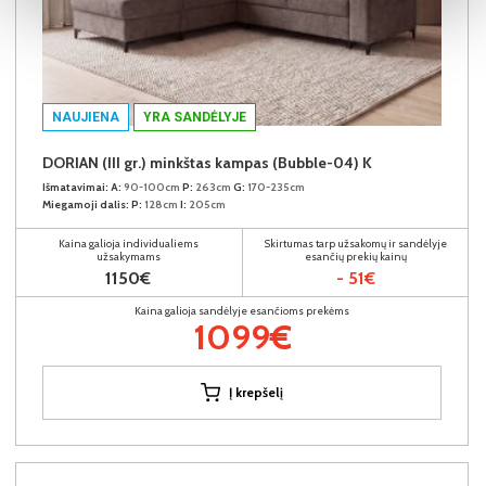
NAUJIENA
YRA SANDĖLYJE
DORIAN (III gr.) minkštas kampas (Bubble-04) K
Išmatavimai:
A:
90-100cm
P:
263cm
G:
170-235cm
Miegamoji dalis:
P:
128cm
I:
205cm
Kaina galioja individualiems
Skirtumas tarp užsakomų ir sandėlyje
užsakymams
esančių prekių kainų
1150€
- 51€
Kaina galioja sandėlyje esančioms prekėms
1099€
Į krepšelį