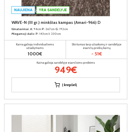
NAUJIENA
YRA SANDĖLYJE
WAVE-N (III gr.) minkštas kampas (Amari-966) D
Išmatavimai:
A:
94cm
P:
267cm
G:
192cm
Miegamoji dalis:
P:
143cm
I:
230cm
Kaina galioja individualiems
Skirtumas tarp užsakomų ir sandėlyje
užsakymams
esančių prekių kainų
1000€
- 51€
Kaina galioja sandėlyje esančioms prekėms
949€
Į krepšelį