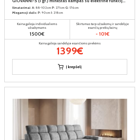
GIOVANNI-S (I gr.) minkštas kampas su elektrine funkcija (Aphrodite-21) K
Išmatavimai:
A:
88-102cm
P:
271cm
G:
176cm
Miegamoji dalis:
P:
90cm
I:
218cm
Kaina galioja individualiems
Skirtumas tarp užsakomų ir sandėlyje
užsakymams
esančių prekių kainų
1500€
- 101€
Kaina galioja sandėlyje esančioms prekėms
1399€
Į krepšelį