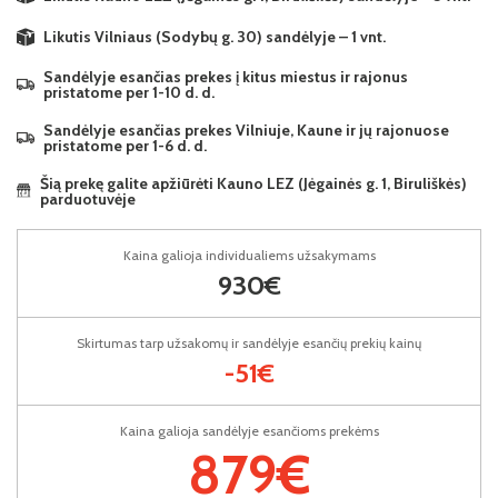
Likutis Vilniaus (Sodybų g. 30) sandėlyje – 1 vnt.
Sandėlyje esančias prekes į kitus miestus ir rajonus
pristatome per 1-10 d. d.
Sandėlyje esančias prekes Vilniuje, Kaune ir jų rajonuose
pristatome per 1-6 d. d.
Šią prekę galite apžiūrėti Kauno LEZ (Jėgainės g. 1, Biruliškės)
parduotuvėje
Kaina galioja individualiems užsakymams
930€
Skirtumas tarp užsakomų ir sandėlyje esančių prekių kainų
-51€
Kaina galioja sandėlyje esančioms prekėms
879€