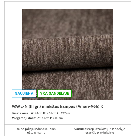
NAUJIENA
YRA SANDĖLYJE
WAVE-N (III gr.) minkštas kampas (Amari-966) K
Išmatavimai:
A:
94cm
P:
267cm
G:
192cm
Miegamoji dalis:
P:
143cm
I:
230cm
Kaina galioja individualiems
Skirtumas tarp užsakomų ir sandėlyje
užsakymams
esančių prekių kainų