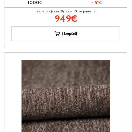
1000€
- 51€
Kaina galioja sandėlyje esančioms prekėms
949€
Į krepšelį