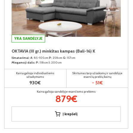
YRA SANDĖLYJE
OKTAVIA (III gr.) minkštas kampas (Bali-16) K
Išmatavimai:
A:
85-105cm
P:
258cm
G:
157cm
Miegamoji dalis:
P:
118cm
I:
200cm
Kaina galioja individualiems
Skirtumas tarp užsakomų ir sandėlyje
užsakymams
esančių prekių kainų
930€
- 51€
Kaina galioja sandėlyje esančioms prekėms
879€
Į krepšelį