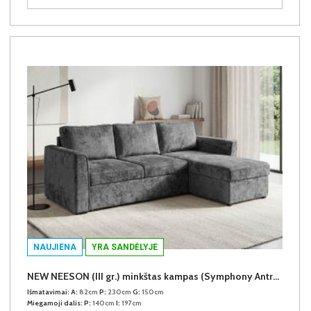
NAUJIENA
YRA SANDĖLYJE
NEW NEESON (III gr.) minkštas kampas (Symphony Antracite-20)
Išmatavimai:
A:
82cm
P:
230cm
G:
150cm
Miegamoji dalis:
P:
140cm
I:
197cm