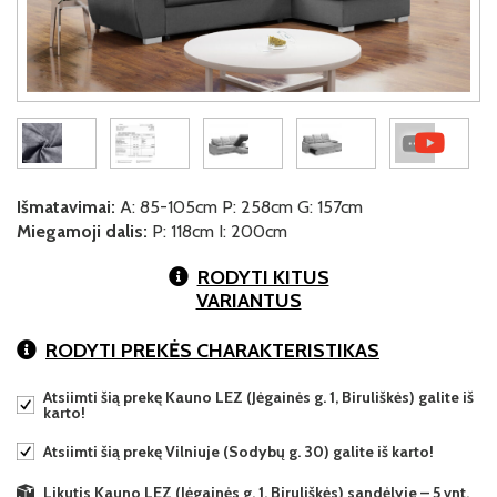
Išmatavimai:
A: 85-105cm P: 258cm G: 157cm
Miegamoji dalis:
P: 118cm I: 200cm
RODYTI KITUS
VARIANTUS
RODYTI PREKĖS CHARAKTERISTIKAS
Atsiimti šią prekę Kauno LEZ (Jėgainės g. 1, Biruliškės) galite iš
karto!
Atsiimti šią prekę Vilniuje (Sodybų g. 30) galite iš karto!
Likutis Kauno LEZ (Jėgainės g. 1, Biruliškės) sandėlyje – 5 vnt.