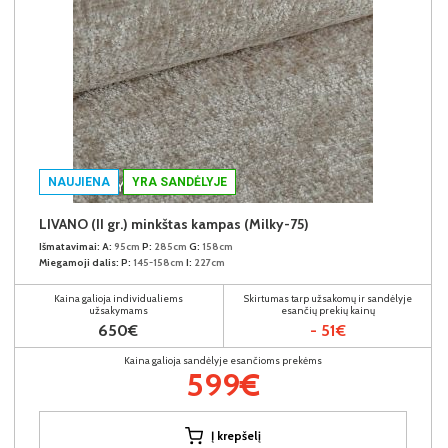
NAUJIENA
YRA SANDĖLYJE
LIVANO (II gr.) minkštas kampas (Milky-75)
Išmatavimai:
A:
95cm
P:
285cm
G:
158cm
Miegamoji dalis:
P:
145-158cm
I:
227cm
Kaina galioja individualiems
Skirtumas tarp užsakomų ir sandėlyje
užsakymams
esančių prekių kainų
650€
- 51€
Kaina galioja sandėlyje esančioms prekėms
599€
Į krepšelį