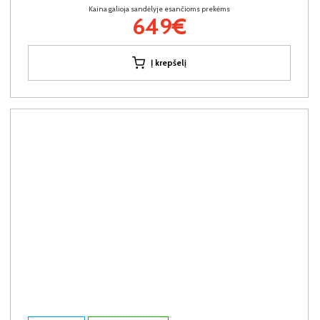
Kaina galioja sandėlyje esančioms prekėms
649€
Į krepšelį