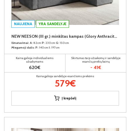
NAUJIENA
YRA SANDĖLYJE
NEW NEESON (III gr.) minkštas kampas (Glory Anthracite-18)
Išmatavimai:
A:
82cm
P:
230cm
G:
150cm
Miegamoji dalis:
P:
140cm
I:
197cm
Kaina galioja individualiems
Skirtumas tarp užsakomų ir sandėlyje
užsakymams
esančių prekių kainų
620€
- 41€
Kaina galioja sandėlyje esančioms prekėms
579€
Į krepšelį