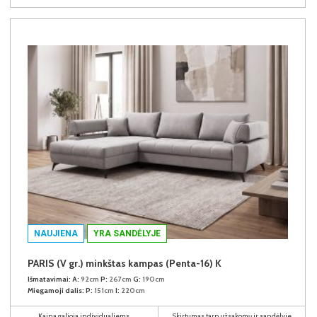
NAUJIENA
YRA SANDĖLYJE
PARIS (V gr.) minkštas kampas (Penta-16) K
Išmatavimai:
A:
92cm
P:
267cm
G:
190cm
Miegamoji dalis:
P:
151cm
I:
220cm
Kaina galioja individualiems
Skirtumas tarp užsakomų ir sandėlyje