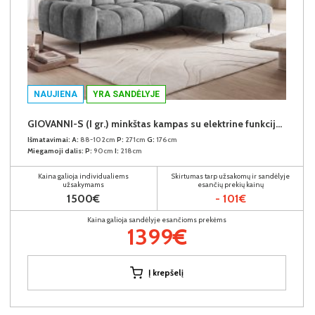
NAUJIENA
YRA SANDĖLYJE
GIOVANNI-S (I gr.) minkštas kampas su elektrine funkcija (Aphrodite-21) D
Išmatavimai:
A:
88-102cm
P:
271cm
G:
176cm
Miegamoji dalis:
P:
90cm
I:
218cm
Kaina galioja individualiems
Skirtumas tarp užsakomų ir sandėlyje
užsakymams
esančių prekių kainų
1500€
- 101€
Kaina galioja sandėlyje esančioms prekėms
1399€
Į krepšelį