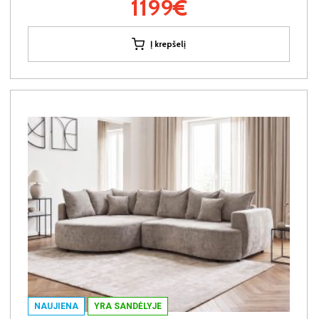
1199€
Į krepšelį
NAUJIENA
YRA SANDĖLYJE