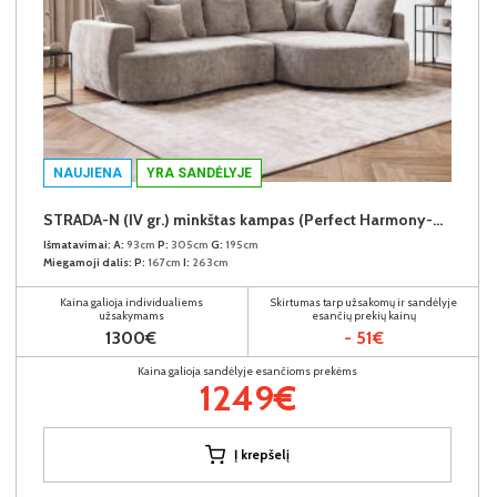
NAUJIENA
YRA SANDĖLYJE
STRADA-N (IV gr.) minkštas kampas (Perfect Harmony-04) D
Išmatavimai:
A:
93cm
P:
305cm
G:
195cm
Miegamoji dalis:
P:
167cm
I:
263cm
Kaina galioja individualiems
Skirtumas tarp užsakomų ir sandėlyje
užsakymams
esančių prekių kainų
1300€
- 51€
Kaina galioja sandėlyje esančioms prekėms
1249€
Į krepšelį