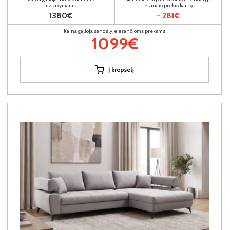
užsakymams
esančių prekių kainų
1380€
- 281€
Kaina galioja sandėlyje esančioms prekėms
1099€
Į krepšelį