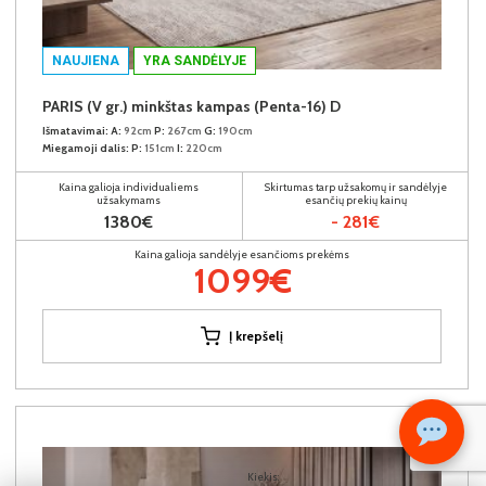
NAUJIENA
YRA SANDĖLYJE
PARIS (V gr.) minkštas kampas (Penta-16) D
Išmatavimai:
A:
92cm
P:
267cm
G:
190cm
Miegamoji dalis:
P:
151cm
I:
220cm
Kaina galioja individualiems
Skirtumas tarp užsakomų ir sandėlyje
užsakymams
esančių prekių kainų
1380€
- 281€
Kaina galioja sandėlyje esančioms prekėms
1099€
Į krepšelį
Kiekis: