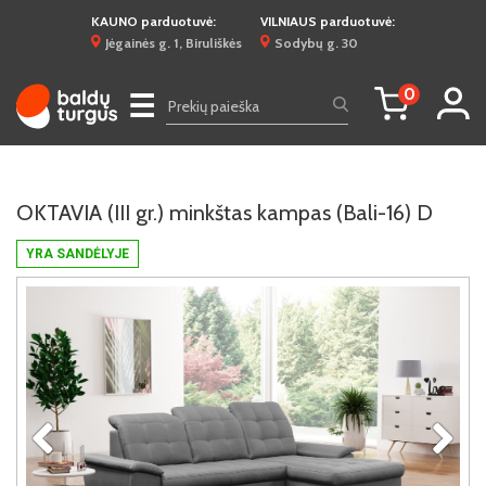
KAUNO parduotuvė:
VILNIAUS parduotuvė:
Jėgainės g. 1, Biruliškės
Sodybų g. 30
0
☰
OKTAVIA (III gr.) minkštas kampas (Bali-16) D
YRA SANDĖLYJE