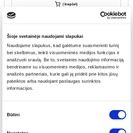
Į krepšelį
Šioje svetainėje naudojami slapukai
Naudojame slapukus, kad galėtume suasmeninti turinį
bei skelbimus, teikti visuomeninės medijos funkcijas ir
analizuoti srautą. Be to, svetainės naudojimo informaciją
bendriname su visuomeninės medijos, reklamavimo ir
analizės partneriais, kurie gali ją pridėti prie kitos jūsų
pateiktos arba naudojant paslaugas surinktos
informacijos.
Sutikimo
NAUJIENA
YRA SANDĖLYJE
Būtini
pasirinkimas
DORIAN (III gr.) minkštas kampas (Bubble-04) D
Išmatavimai:
A:
90-100cm
P:
263cm
G:
170-235cm