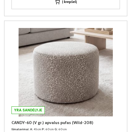
Į krepšelį
YRA SANDĖLYJE
CANDY-60 (V gr.) apvalus pufas (Wild-208)
Išmatavimai:
A:
45cm
P:
60cm
G:
60cm