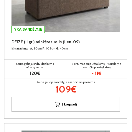
YRA SANDĖLYJE
DEIZĖ (II gr.) minkštasuolis (Len-09)
Išmatavimai:
A:
50cm
P:
105cm
G:
40cm
Kaina galioja individualiems
Skirtumas tarp užsakomų ir sandėlyje
užsakymams
esančių prekių kainų
120€
- 11€
Kaina galioja sandėlyje esančioms prekėms
109€
Į krepšelį