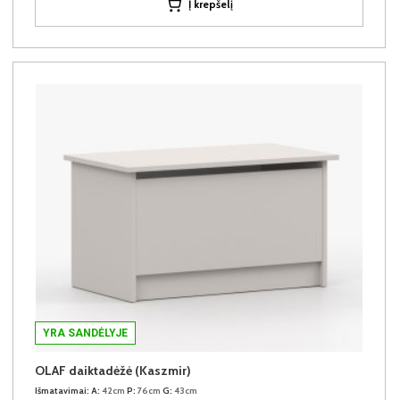
Į krepšelį
YRA SANDĖLYJE
OLAF daiktadėžė (Kaszmir)
Išmatavimai:
A:
42cm
P:
76cm
G:
43cm