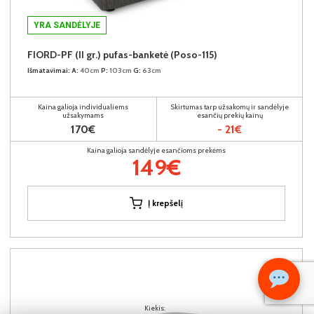
YRA SANDĖLYJE
FIORD-PF (II gr.) pufas-banketė (Poso-115)
Išmatavimai:
A:
40cm
P:
103cm
G:
63cm
Kaina galioja individualiems
Skirtumas tarp užsakomų ir sandėlyje
užsakymams
esančių prekių kainų
170€
- 21€
Kaina galioja sandėlyje esančioms prekėms
149€
Į krepšelį
Kiekis: