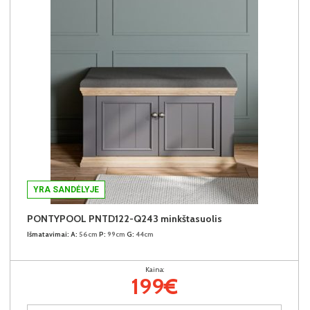
YRA SANDĖLYJE
PONTYPOOL PNTD122-Q243 minkštasuolis
Išmatavimai:
A:
56cm
P:
99cm
G:
44cm
Kaina:
199€