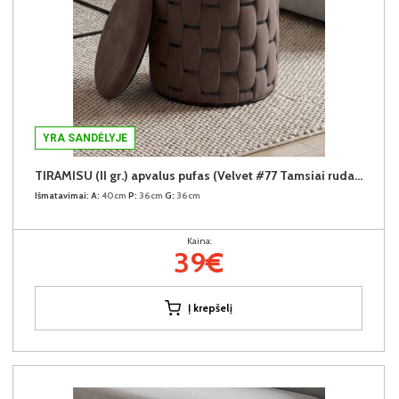
YRA SANDĖLYJE
TIRAMISU (II gr.) apvalus pufas (Velvet #77 Tamsiai rudas)
Išmatavimai:
A:
40cm
P:
36cm
G:
36cm
Kaina:
39€
Į krepšelį