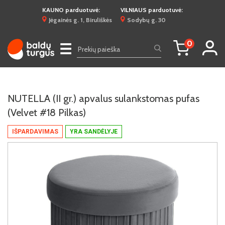
KAUNO parduotuvė:
VILNIAUS parduotuvė:
Jėgainės g. 1, Biruliškės
Sodybų g. 30
0
☰
NUTELLA (II gr.) apvalus sulankstomas pufas
(Velvet #18 Pilkas)
IŠPARDAVIMAS
YRA SANDĖLYJE