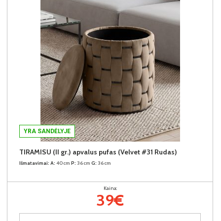
YRA SANDĖLYJE
TIRAMISU (II gr.) apvalus pufas (Velvet #31 Rudas)
Išmatavimai:
A:
40cm
P:
36cm
G:
36cm
Kaina:
39€