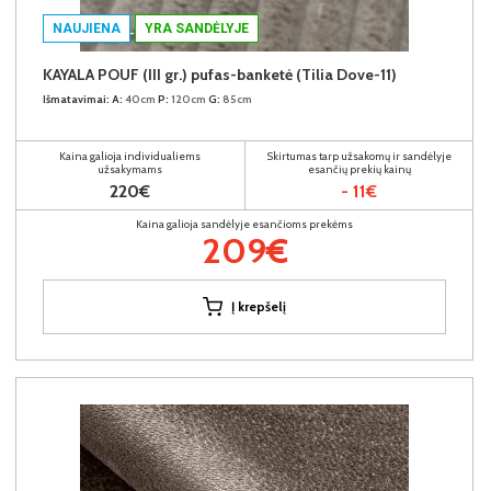
NAUJIENA
YRA SANDĖLYJE
KAYALA POUF (III gr.) pufas-banketė (Tilia Dove-11)
Išmatavimai:
A:
40cm
P:
120cm
G:
85cm
Kaina galioja individualiems
Skirtumas tarp užsakomų ir sandėlyje
užsakymams
esančių prekių kainų
220€
- 11€
Kaina galioja sandėlyje esančioms prekėms
209€
Į krepšelį