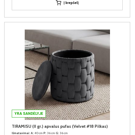
Į krepšelį
YRA SANDĖLYJE
TIRAMISU (II gr.) apvalus pufas (Velvet #18 Pilkas)
Išmatavimai:
A:
40cm
P:
36cm
G:
36cm