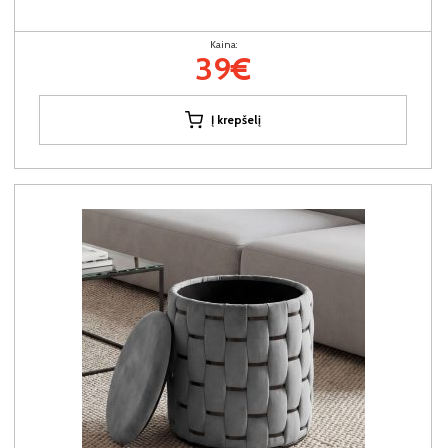
Kaina:
39€
Į krepšelį