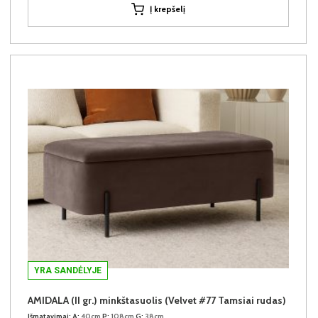
Į krepšelį
YRA SANDĖLYJE
AMIDALA (II gr.) minkštasuolis (Velvet #77 Tamsiai rudas)
Išmatavimai:
A:
40cm
P:
108cm
G:
38cm