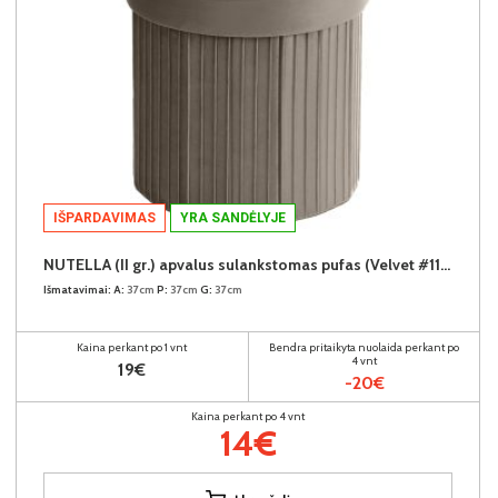
IŠPARDAVIMAS
YRA SANDĖLYJE
NUTELLA (II gr.) apvalus sulankstomas pufas (Velvet #11 Šviesiai rudas)
Išmatavimai:
A:
37cm
P:
37cm
G:
37cm
Kaina perkant po 1 vnt
Bendra pritaikyta nuolaida perkant po
4 vnt
19€
-20€
Kaina perkant po 4 vnt
14€