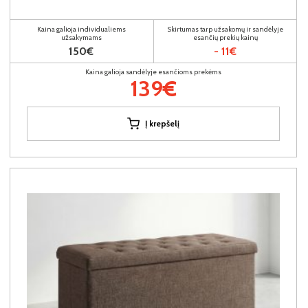
Kaina galioja individualiems
Skirtumas tarp užsakomų ir sandėlyje
užsakymams
esančių prekių kainų
150€
- 11€
Kaina galioja sandėlyje esančioms prekėms
139€
Į krepšelį