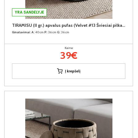
YRA SANDĖLYJE
TIRAMISU (II gr.) apvalus pufas (Velvet #13 Šviesiai pilkas)
Išmatavimai:
A:
40cm
P:
36cm
G:
36cm
Kaina:
39€
Į krepšelį