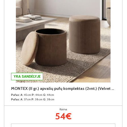
YRA SANDĖLYJE
MONTEX (II gr.) apvalių pufų komplektas (2vnt.) (Velvet #31 Rudas)
Pufas:
A:
45cm
P:
44cm
G:
44cm
Pufas:
A:
37cm
P:
38cm
G:
38cm
Kaina:
54€