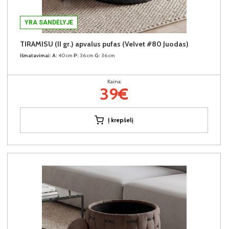
YRA SANDĖLYJE
TIRAMISU (II gr.) apvalus pufas (Velvet #80 Juodas)
Išmatavimai:
A:
40cm
P:
36cm
G:
36cm
Kaina:
39€
Į krepšelį