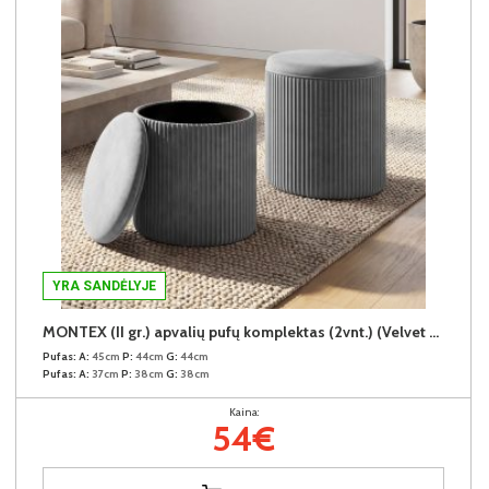
YRA SANDĖLYJE
MONTEX (II gr.) apvalių pufų komplektas (2vnt.) (Velvet #13 Šviesiai pilkas)
Pufas:
A:
45cm
P:
44cm
G:
44cm
Pufas:
A:
37cm
P:
38cm
G:
38cm
Kaina:
54€