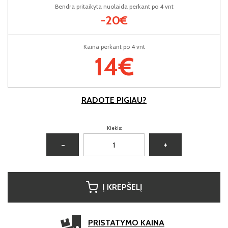
Bendra pritaikyta nuolaida perkant po 4 vnt
-20€
Kaina perkant po 4 vnt
14€
RADOTE PIGIAU?
Kiekis:
−
+
Į KREPŠELĮ
PRISTATYMO KAINA