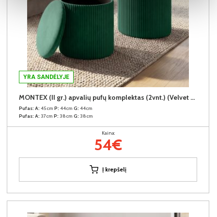
YRA SANDĖLYJE
MONTEX (II gr.) apvalių pufų komplektas (2vnt.) (Velvet #65 Žalias)
Pufas:
A:
45cm
P:
44cm
G:
44cm
Pufas:
A:
37cm
P:
38cm
G:
38cm
Kaina:
54€
Į krepšelį