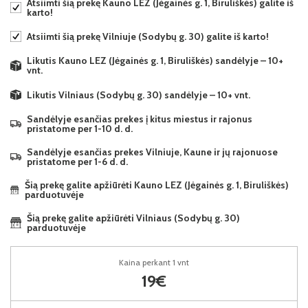
Atsiimti šią prekę Kauno LEZ (Jėgainės g. 1, Biruliškės) galite iš
karto!
Atsiimti šią prekę Vilniuje (Sodybų g. 30) galite iš karto!
Likutis Kauno LEZ (Jėgainės g. 1, Biruliškės) sandėlyje – 10+
vnt.
Likutis Vilniaus (Sodybų g. 30) sandėlyje – 10+ vnt.
Sandėlyje esančias prekes į kitus miestus ir rajonus
pristatome per 1-10 d. d.
Sandėlyje esančias prekes Vilniuje, Kaune ir jų rajonuose
pristatome per 1-6 d. d.
Šią prekę galite apžiūrėti Kauno LEZ (Jėgainės g. 1, Biruliškės)
parduotuvėje
Šią prekę galite apžiūrėti Vilniaus (Sodybų g. 30)
parduotuvėje
Kaina perkant 1 vnt
19€