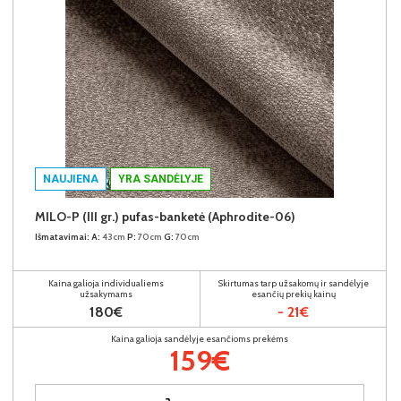
NAUJIENA
YRA SANDĖLYJE
MILO-P (III gr.) pufas-banketė (Aphrodite-06)
Išmatavimai:
A:
43cm
P:
70cm
G:
70cm
Kaina galioja individualiems
Skirtumas tarp užsakomų ir sandėlyje
užsakymams
esančių prekių kainų
180€
- 21€
Kaina galioja sandėlyje esančioms prekėms
159€