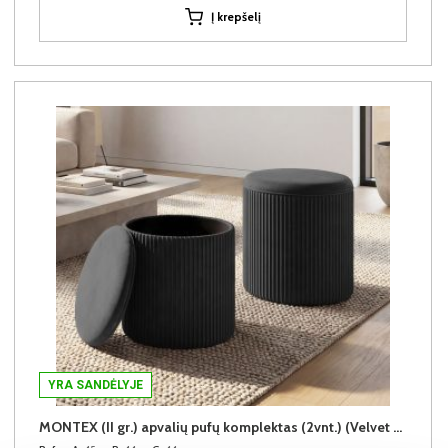
Į krepšelį
YRA SANDĖLYJE
MONTEX (II gr.) apvalių pufų komplektas (2vnt.) (Velvet #80 Juodas)