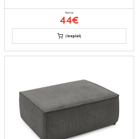
Kaina:
44€
Į krepšelį