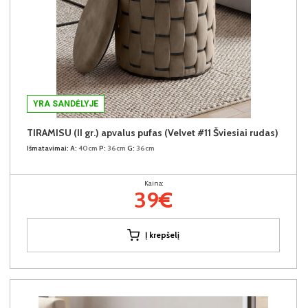
YRA SANDĖLYJE
TIRAMISU (II gr.) apvalus pufas (Velvet #11 Šviesiai rudas)
Išmatavimai:
A:
40cm
P:
36cm
G:
36cm
Kaina:
39€
Į krepšelį