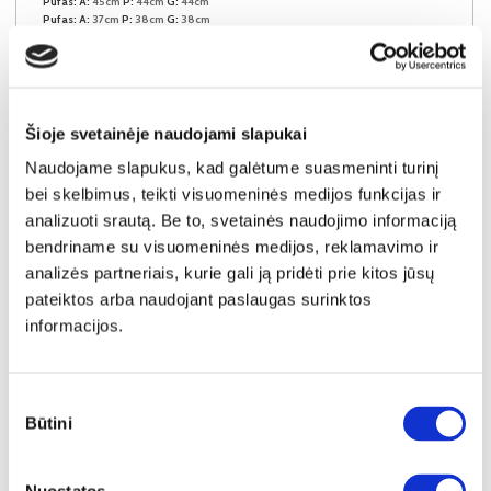
Pufas:
A:
45cm
P:
44cm
G:
44cm
Pufas:
A:
37cm
P:
38cm
G:
38cm
Kaina:
54€
Šioje svetainėje naudojami slapukai
Į krepšelį
Naudojame slapukus, kad galėtume suasmeninti turinį
bei skelbimus, teikti visuomeninės medijos funkcijas ir
analizuoti srautą. Be to, svetainės naudojimo informaciją
bendriname su visuomeninės medijos, reklamavimo ir
analizės partneriais, kurie gali ją pridėti prie kitos jūsų
pateiktos arba naudojant paslaugas surinktos
informacijos.
Sutikimo
Būtini
pasirinkimas