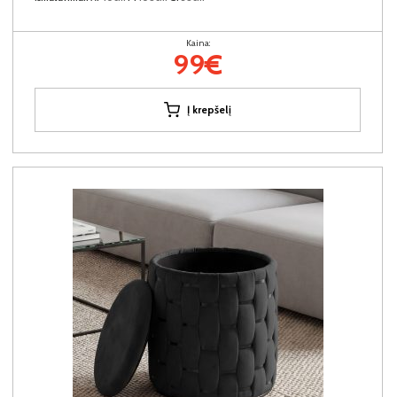
Kaina:
99€
Į krepšelį