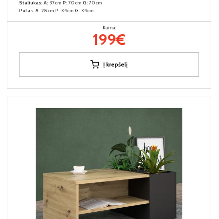
Staliukas:
A:
37cm
P:
70cm
G:
70cm
Pufas:
A:
28cm
P:
34cm
G:
34cm
Kaina:
199€
Į krepšelį