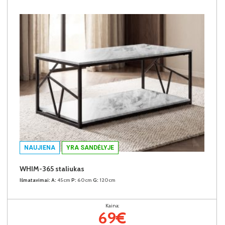
NAUJIENA
YRA SANDĖLYJE
WHIM-365 staliukas
Išmatavimai:
A:
45cm
P:
60cm
G:
120cm
Kaina:
69€