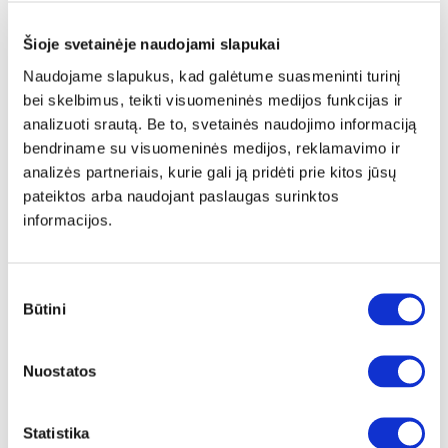
Šioje svetainėje naudojami slapukai
Naudojame slapukus, kad galėtume suasmeninti turinį
bei skelbimus, teikti visuomeninės medijos funkcijas ir
analizuoti srautą. Be to, svetainės naudojimo informaciją
bendriname su visuomeninės medijos, reklamavimo ir
analizės partneriais, kurie gali ją pridėti prie kitos jūsų
NAUJIENA
YRA SANDĖLYJE
pateiktos arba naudojant paslaugas surinktos
ELVANTO apvalių staliukų komplektas (2 vnt.) (3/7 Grey Matt)
informacijos.
Staliukas:
A:
45cm
P:
70cm
G:
70cm
Staliukas:
A:
38cm
P:
50cm
G:
50cm
Sutikimo
Kaina:
119€
Būtini
pasirinkimas
Į krepšelį
Nuostatos
Statistika