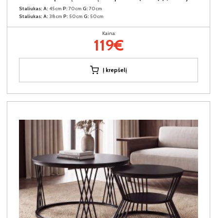
Staliukas:
A:
45cm
P:
70cm
G:
70cm
Staliukas:
A:
38cm
P:
50cm
G:
50cm
Kaina:
119€
Į krepšelį