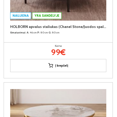
NAUJIENA
YRA SANDĖLYJE
HOLBORN apvalus staliukas (Chanel Stone/Juodos spalvos kojos)
Išmatavimai:
A:
46cm
P:
80cm
G:
80cm
Kaina:
99€
Į krepšelį