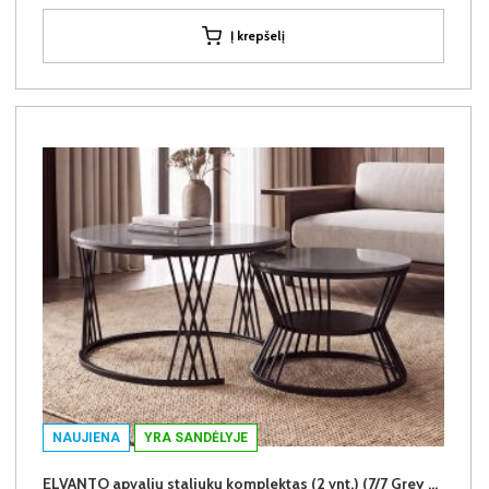
Į krepšelį
NAUJIENA
YRA SANDĖLYJE
ELVANTO apvalių staliukų komplektas (2 vnt.) (7/7 Grey Gloss)