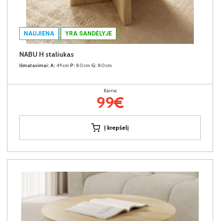
NAUJIENA
YRA SANDĖLYJE
NABU H staliukas
Išmatavimai:
A:
49cm
P:
80cm
G:
80cm
Kaina:
99€
Į krepšelį