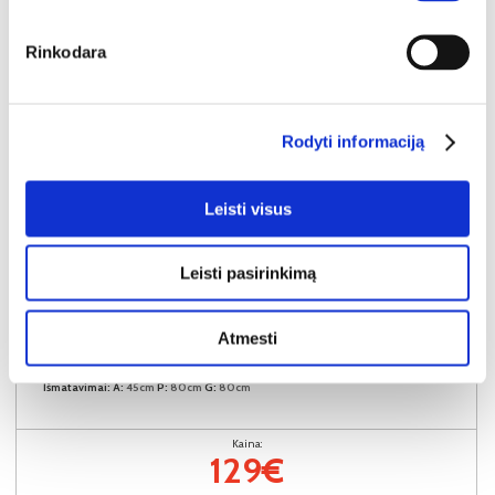
Rinkodara
Rodyti informaciją
Leisti visus
Leisti pasirinkimą
NAUJIENA
YRA SANDĖLYJE
Atmesti
CORDINA staliukas
Išmatavimai:
A:
45cm
P:
80cm
G:
80cm
Kaina:
129€