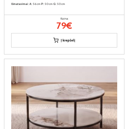
Išmatavimai:
A:
56cm
P:
50cm
G:
50cm
Kaina:
79€
Į krepšelį