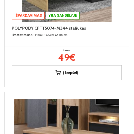
IŠPARDAVIMAS
YRA SANDĖLYJE
POLYPODY CFTT5074-M344 staliukas
Išmatavimai:
A:
44cm
P:
65cm
G:
110cm
Kaina:
49€
Į krepšelį