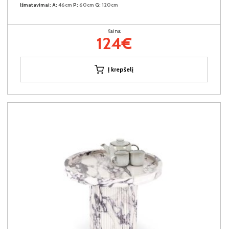
Išmatavimai:
A:
46cm
P:
60cm
G:
120cm
Kaina:
124€
Į krepšelį