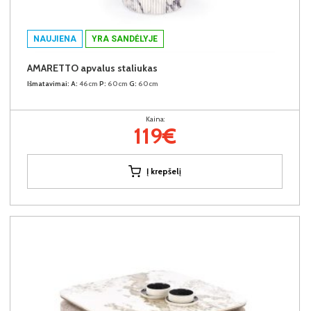
NAUJIENA
YRA SANDĖLYJE
AMARETTO apvalus staliukas
Išmatavimai:
A:
46cm
P:
60cm
G:
60cm
Kaina:
119€
Į krepšelį