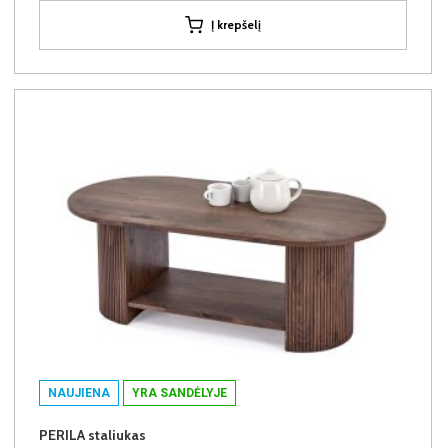
Į krepšelį
NAUJIENA
YRA SANDĖLYJE
PERILA staliukas