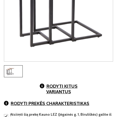
RODYTI KITUS
VARIANTUS
RODYTI PREKĖS CHARAKTERISTIKAS
Atsiimti šią prekę Kauno LEZ (Jėgainės g. 1, Biruliškės) galite iš