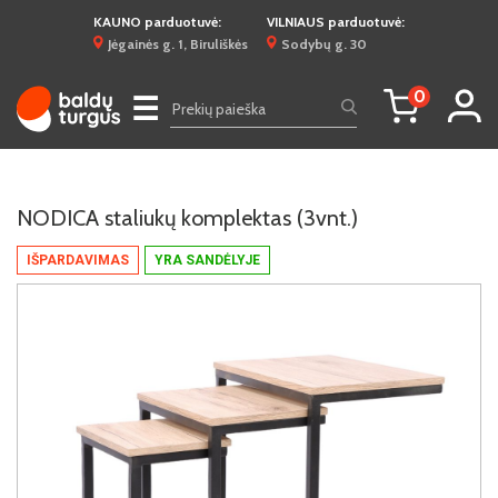
KAUNO parduotuvė:
VILNIAUS parduotuvė:
Jėgainės g. 1, Biruliškės
Sodybų g. 30
0
☰
NODICA staliukų komplektas (3vnt.)
IŠPARDAVIMAS
YRA SANDĖLYJE