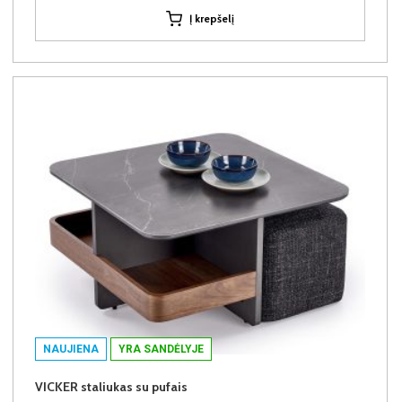
Į krepšelį
NAUJIENA
YRA SANDĖLYJE
VICKER staliukas su pufais