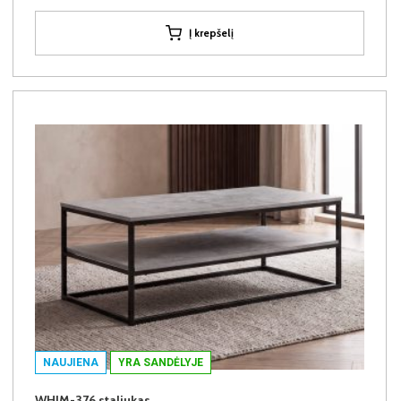
Į krepšelį
NAUJIENA
YRA SANDĖLYJE
WHIM-376 staliukas