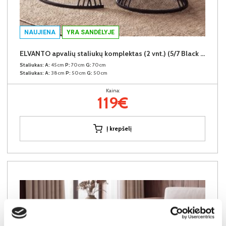
NAUJIENA
YRA SANDĖLYJE
ELVANTO apvalių staliukų komplektas (2 vnt.) (5/7 Black Matt)
Staliukas:
A:
45cm
P:
70cm
G:
70cm
Staliukas:
A:
38cm
P:
50cm
G:
50cm
Kaina:
119€
Į krepšelį