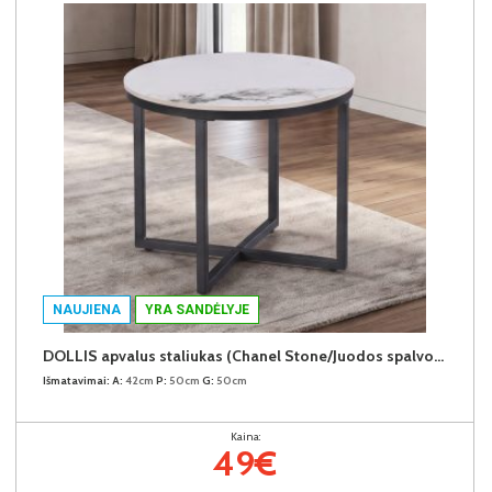
NAUJIENA
YRA SANDĖLYJE
DOLLIS apvalus staliukas (Chanel Stone/Juodos spalvos kojos)
Išmatavimai:
A:
42cm
P:
50cm
G:
50cm
Kaina:
49€