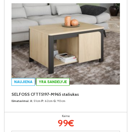
NAUJIENA
YRA SANDĖLYJE
SELFOSS CFTT5197-M965 staliukas
Išmatavimai:
A:
51cm
P:
62cm
G:
90cm
Kaina:
99€