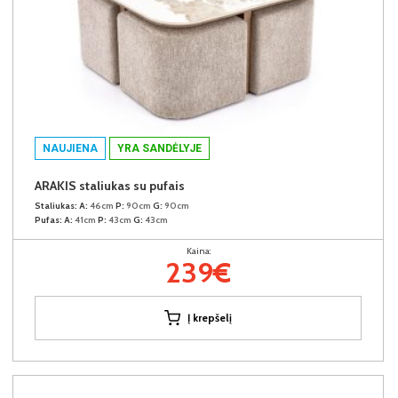
NAUJIENA
YRA SANDĖLYJE
ARAKIS staliukas su pufais
Staliukas:
A:
46cm
P:
90cm
G:
90cm
Pufas:
A:
41cm
P:
43cm
G:
43cm
Kaina:
239€
Į krepšelį