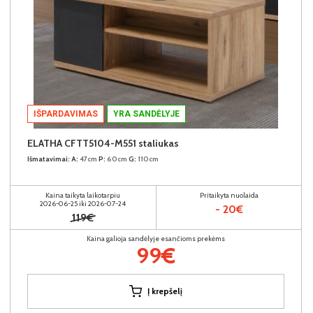
IŠPARDAVIMAS
YRA SANDĖLYJE
ELATHA CFTT5104-M551 staliukas
Išmatavimai:
A:
47cm
P:
60cm
G:
110cm
Kaina taikyta laikotarpiu
Pritaikyta nuolaida
2026-06-25 iki 2026-07-24
- 20€
119€
Kaina galioja sandėlyje esančioms prekėms
99€
Į krepšelį