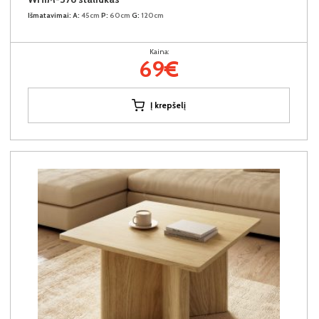
Išmatavimai:
A:
45cm
P:
60cm
G:
120cm
Kaina:
69€
Į krepšelį