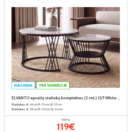
NAUJIENA
YRA SANDĖLYJE
ELVANTO apvalių staliukų komplektas (2 vnt.) (1/7 White Marble Gloss)
Staliukas:
A:
45cm
P:
70cm
G:
70cm
Staliukas:
A:
38cm
P:
50cm
G:
50cm
Kaina:
119€