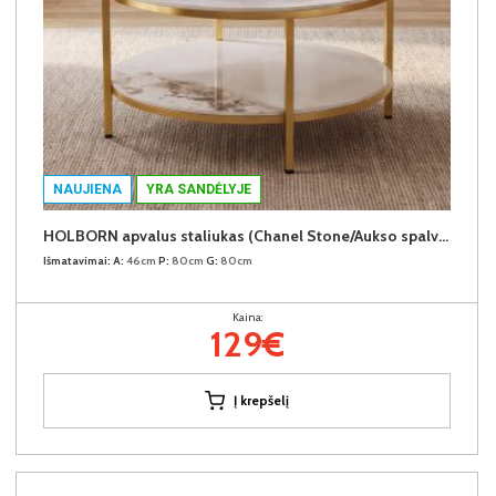
NAUJIENA
YRA SANDĖLYJE
HOLBORN apvalus staliukas (Chanel Stone/Aukso spalvos kojos)
Išmatavimai:
A:
46cm
P:
80cm
G:
80cm
Kaina:
129€
Į krepšelį