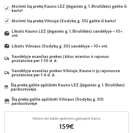
Atsiimti šią prekę Kauno LEZ (Jėgainės g. 1, Biruliškės) galite iš
karto!
Atsiimti šią prekę Vilniuje (Sodybų g. 30) galite iš karto!
Likutis Kauno LEZ (Jėgainės g. 1, Biruliškės) sandėlyje – 10+
vnt.
Likutis Vilniaus (Sodybų g. 30) sandėlyje – 10+ vnt.
Sandėlyje esančias prekes į kitus miestus ir rajonus
pristatome per 1-10 d. d.
Sandėlyje esančias prekes Vilniuje, Kaune ir jų rajonuose
pristatome per 1-6 d. d.
Šią prekę galite apžiūrėti Kauno LEZ (Jėgainės g. 1, Biruliškės)
parduotuvėje
Šią prekę galite apžiūrėti Vilniaus (Sodybų g. 30)
parduotuvėje
Kitoms šio baldo spalvoms galiojanti kaina
159€