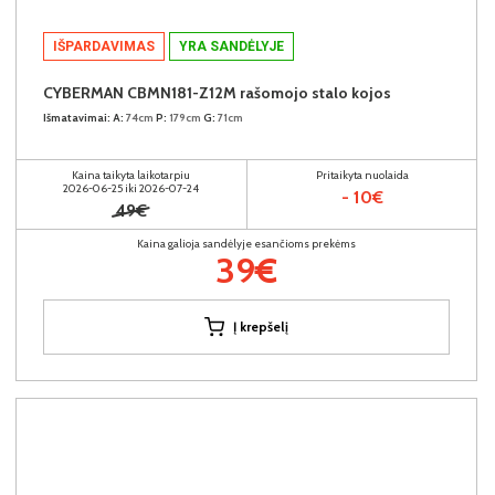
IŠPARDAVIMAS
YRA SANDĖLYJE
CYBERMAN CBMN181-Z12M rašomojo stalo kojos
Išmatavimai:
A:
74cm
P:
179cm
G:
71cm
Kaina taikyta laikotarpiu
Pritaikyta nuolaida
2026-06-25 iki 2026-07-24
- 10€
49€
Kaina galioja sandėlyje esančioms prekėms
39€
Į krepšelį