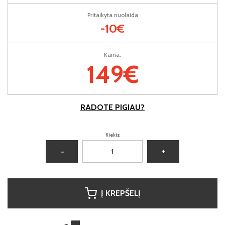
Pritaikyta nuolaida
-10€
Kaina:
149€
RADOTE PIGIAU?
Kiekis:
−
+
Į KREPŠELĮ