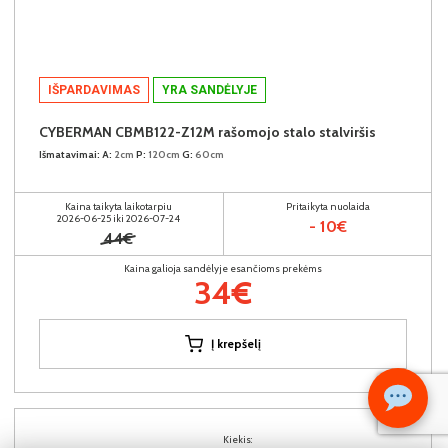
IŠPARDAVIMAS
YRA SANDĖLYJE
CYBERMAN CBMB122-Z12M rašomojo stalo stalviršis
Išmatavimai:
A:
2cm
P:
120cm
G:
60cm
Kaina taikyta laikotarpiu
Pritaikyta nuolaida
2026-06-25 iki 2026-07-24
- 10€
44€
Kaina galioja sandėlyje esančioms prekėms
34€
Į krepšelį
Kiekis: