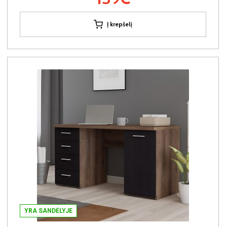
Į krepšelį
YRA SANDĖLYJE