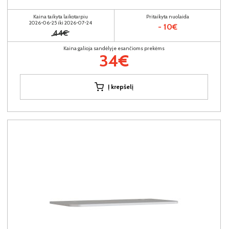
Kaina taikyta laikotarpiu
Pritaikyta nuolaida
2026-06-25 iki 2026-07-24
- 10€
44€
Kaina galioja sandėlyje esančioms prekėms
34€
Į krepšelį