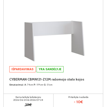
IŠPARDAVIMAS
YRA SANDĖLYJE
CYBERMAN CBMN121-Z12M rašomojo stalo kojos
Išmatavimai:
A:
74cm
P:
119cm
G:
51cm
Kaina taikyta laikotarpiu
Pritaikyta nuolaida
2026-06-24 iki 2026-07-24
- 10€
39€