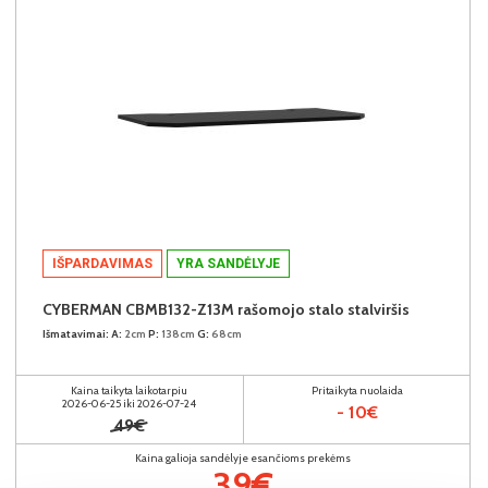
IŠPARDAVIMAS
YRA SANDĖLYJE
CYBERMAN CBMB132-Z13M rašomojo stalo stalviršis
Išmatavimai:
A:
2cm
P:
138cm
G:
68cm
Kaina taikyta laikotarpiu
Pritaikyta nuolaida
2026-06-25 iki 2026-07-24
- 10€
49€
Kaina galioja sandėlyje esančioms prekėms
39€