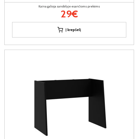
Kaina galioja sandėlyje esančioms prekėms
29€
Į krepšelį