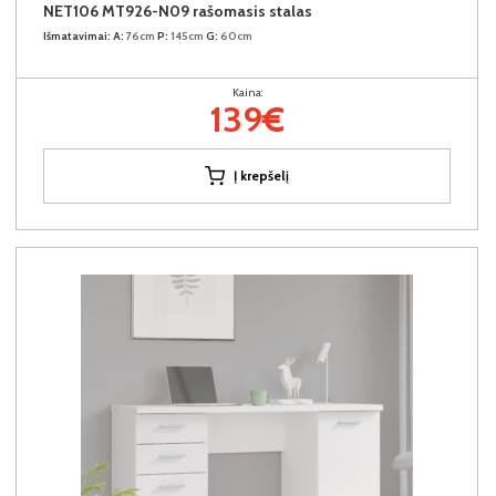
NET106 MT926-N09 rašomasis stalas
Išmatavimai:
A:
76cm
P:
145cm
G:
60cm
Kaina:
139€
Į krepšelį