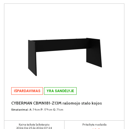
IŠPARDAVIMAS
YRA SANDĖLYJE
CYBERMAN CBMN181-Z13M rašomojo stalo kojos
Išmatavimai:
A:
74cm
P:
179cm
G:
71cm
Kaina taikyta laikotarpiu
Pritaikyta nuolaida
2026-06-25 iki 2026-07-24