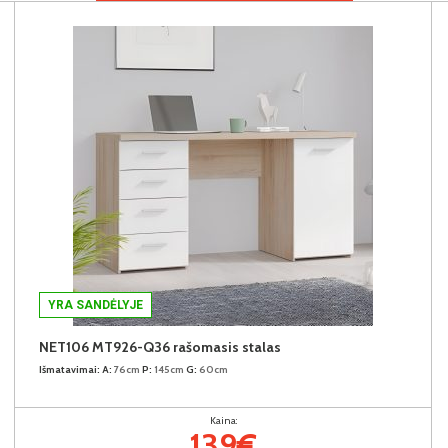
YRA SANDĖLYJE
NET106 MT926-Q36 rašomasis stalas
Išmatavimai:
A:
76cm
P:
145cm
G:
60cm
Kaina:
139€