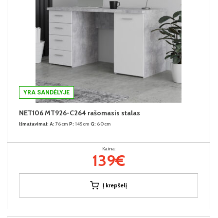
YRA SANDĖLYJE
NET106 MT926-C264 rašomasis stalas
Išmatavimai:
A:
76cm
P:
145cm
G:
60cm
Kaina:
139€
Į krepšelį