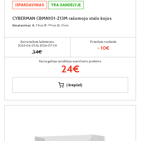
IŠPARDAVIMAS
YRA SANDĖLYJE
CYBERMAN CBMN101-Z13M rašomojo stalo kojos
Išmatavimai:
A:
74cm
P:
99cm
G:
51cm
Kaina taikyta laikotarpiu
Pritaikyta nuolaida
2026-06-25 iki 2026-07-24
- 10€
34€
Kaina galioja sandėlyje esančioms prekėms
24€
Į krepšelį