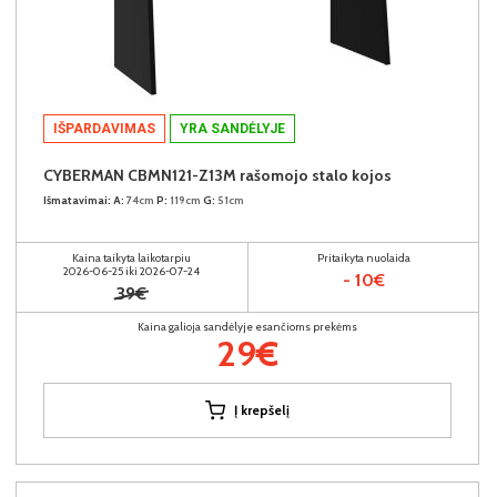
IŠPARDAVIMAS
YRA SANDĖLYJE
CYBERMAN CBMN121-Z13M rašomojo stalo kojos
Išmatavimai:
A:
74cm
P:
119cm
G:
51cm
Kaina taikyta laikotarpiu
Pritaikyta nuolaida
2026-06-25 iki 2026-07-24
- 10€
39€
Kaina galioja sandėlyje esančioms prekėms
29€
Į krepšelį