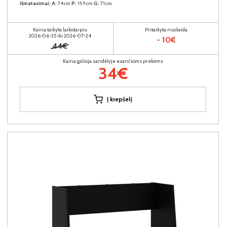
Išmatavimai:
A:
74cm
P:
159cm
G:
71cm
Kaina taikyta laikotarpiu
Pritaikyta nuolaida
2026-06-25 iki 2026-07-24
- 10€
44€
Kaina galioja sandėlyje esančioms prekėms
34€
Į krepšelį