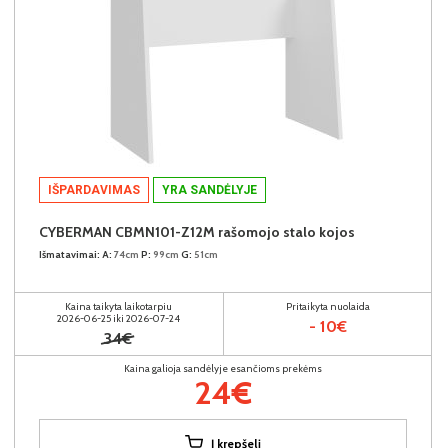
IŠPARDAVIMAS
YRA SANDĖLYJE
CYBERMAN CBMN101-Z12M rašomojo stalo kojos
Išmatavimai:
A:
74cm
P:
99cm
G:
51cm
Kaina taikyta laikotarpiu
Pritaikyta nuolaida
2026-06-25 iki 2026-07-24
- 10€
34€
Kaina galioja sandėlyje esančioms prekėms
24€
Į krepšelį