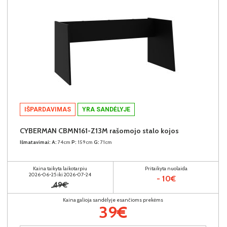
IŠPARDAVIMAS
YRA SANDĖLYJE
CYBERMAN CBMN161-Z13M rašomojo stalo kojos
Išmatavimai:
A:
74cm
P:
159cm
G:
71cm
Kaina taikyta laikotarpiu
Pritaikyta nuolaida
2026-06-25 iki 2026-07-24
- 10€
49€
Kaina galioja sandėlyje esančioms prekėms
39€