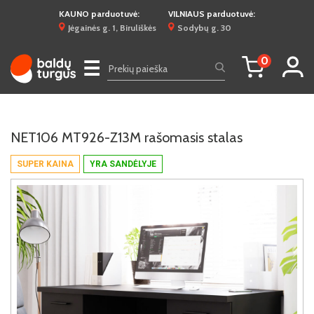
KAUNO parduotuvė:
VILNIAUS parduotuvė:
Jėgainės g. 1, Biruliškės
Sodybų g. 30
0
☰
NET106 MT926-Z13M rašomasis stalas
SUPER KAINA
YRA SANDĖLYJE