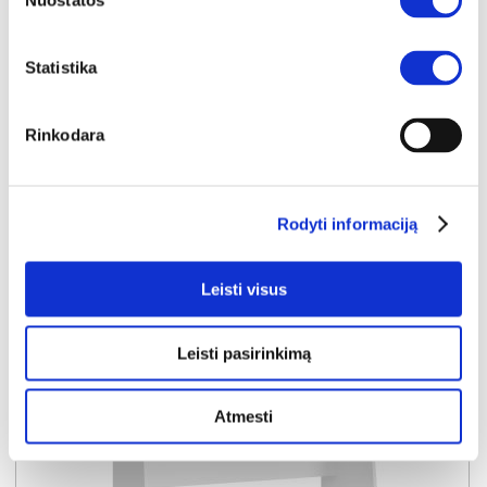
Nuostatos
CYBERMAN CBMB132-Z12M rašomojo stalo stalviršis
Išmatavimai:
A:
2cm
P:
138cm
G:
68cm
Statistika
Kaina taikyta laikotarpiu
Pritaikyta nuolaida
2026-06-25 iki 2026-07-24
- 10€
49€
Rinkodara
Kaina galioja sandėlyje esančioms prekėms
39€
Rodyti informaciją
Į krepšelį
Leisti visus
Leisti pasirinkimą
Atmesti