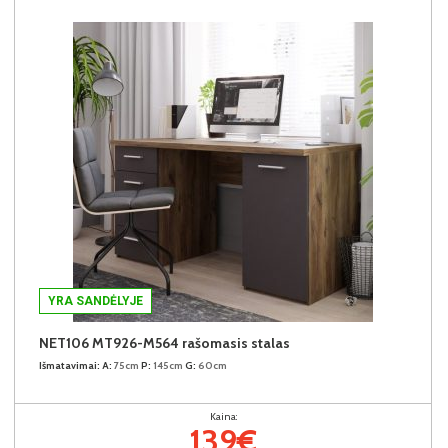
YRA SANDĖLYJE
NET106 MT926-M564 rašomasis stalas
Išmatavimai:
A:
75cm
P:
145cm
G:
60cm
Kaina:
139€