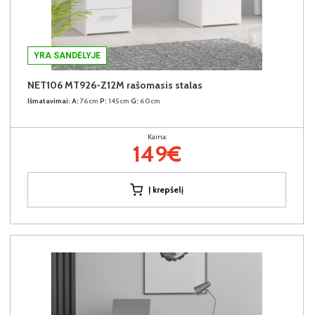
YRA SANDĖLYJE
NET106 MT926-Z12M rašomasis stalas
Išmatavimai:
A:
76cm
P:
145cm
G:
60cm
Kaina:
149€
Į krepšelį