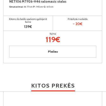
NET106 MT926-H46 rašomasis stalas
Išmatavimai:
A:
77cm
P:
145cm
G:
60cm
Kitoms šio baldo spalvoms galiojanti
Pritaikyta nuolaida
kaina
- 20€
139€
Kaina:
119€
Plačiau
KITOS PREKĖS