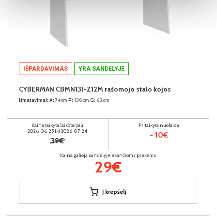
IŠPARDAVIMAS
YRA SANDĖLYJE
CYBERMAN CBMN131-Z12M rašomojo stalo kojos
Išmatavimai:
A:
74cm
P:
138cm
G:
62cm
Kaina taikyta laikotarpiu
Pritaikyta nuolaida
2026-06-25 iki 2026-07-24
- 10€
39€
Kaina galioja sandėlyje esančioms prekėms
29€
Į krepšelį