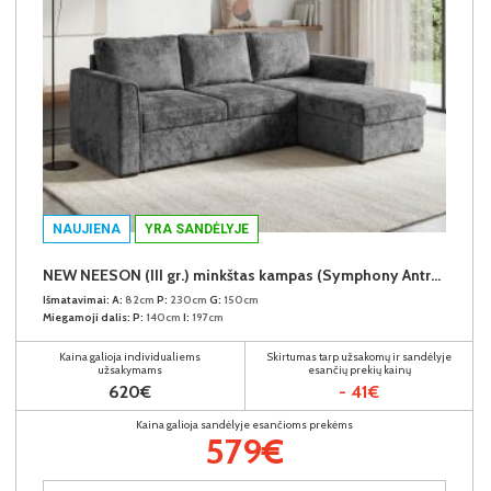
NAUJIENA
YRA SANDĖLYJE
NEW NEESON (III gr.) minkštas kampas (Symphony Antracite-20)
Išmatavimai:
A:
82cm
P:
230cm
G:
150cm
Miegamoji dalis:
P:
140cm
I:
197cm
Kaina galioja individualiems
Skirtumas tarp užsakomų ir sandėlyje
užsakymams
esančių prekių kainų
620€
- 41€
Kaina galioja sandėlyje esančioms prekėms
579€