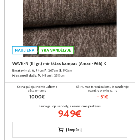
NAUJIENA
YRA SANDĖLYJE
WAVE-N (III gr.) minkštas kampas (Amari-966) K
Išmatavimai:
A:
94cm
P:
267cm
G:
192cm
Miegamoji dalis:
P:
143cm
I:
230cm
Kaina galioja individualiems
Skirtumas tarp užsakomų ir sandėlyje
užsakymams
esančių prekių kainų
1000€
- 51€
Kaina galioja sandėlyje esančioms prekėms
949€
Į krepšelį