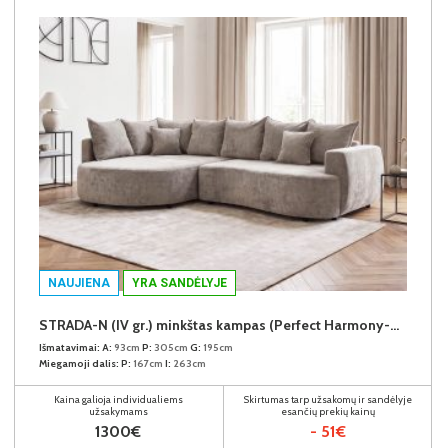
NAUJIENA
YRA SANDĖLYJE
STRADA-N (IV gr.) minkštas kampas (Perfect Harmony-04) K
Išmatavimai:
A:
93cm
P:
305cm
G:
195cm
Miegamoji dalis:
P:
167cm
I:
263cm
Kaina galioja individualiems
Skirtumas tarp užsakomų ir sandėlyje
užsakymams
esančių prekių kainų
1300€
- 51€