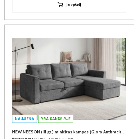
Į krepšelį
NAUJIENA
YRA SANDĖLYJE
NEW NEESON (III gr.) minkštas kampas (Glory Anthracite-18)
Išmatavimai:
A:
82cm
P:
230cm
G:
150cm