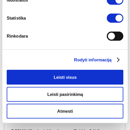
Nuostatos
Į krepšelį
Statistika
Rinkodara
Rodyti informaciją
Leisti visus
Leisti pasirinkimą
Atmesti
NAUJIENA
YRA SANDĖLYJE