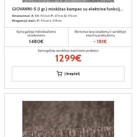
GIOVANNI-S (I gr.) minkštas kampas su elektrine funkcija (Aphrodite-21) D
Išmatavimai:
A:
88-102cm
P:
271cm
G:
176cm
Miegamoji dalis:
P:
90cm
I:
218cm
Kaina galioja individualiems
Skirtumas tarp užsakomų ir sandėlyje
užsakymams
esančių prekių kainų
1480€
- 181€
Kaina galioja sandėlyje esančioms prekėms
1299€
Į krepšelį