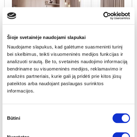
Šioje svetainėje naudojami slapukai
Naudojame slapukus, kad galėtume suasmeninti turinį
bei skelbimus, teikti visuomeninės medijos funkcijas ir
analizuoti srautą. Be to, svetainės naudojimo informaciją
bendriname su visuomeninės medijos, reklamavimo ir
NAUJIENA
YRA SANDĖLYJE
analizės partneriais, kurie gali ją pridėti prie kitos jūsų
pateiktos arba naudojant paslaugas surinktos
DORIAN (III gr.) minkštas kampas (Bubble-04) D
informacijos.
Išmatavimai:
A:
90-100cm
P:
263cm
G:
170-235cm
Miegamoji dalis:
P:
128cm
I:
205cm
Kaina galioja individualiems
Skirtumas tarp užsakomų ir sandėlyje
užsakymams
esančių prekių kainų
Sutikimo
1150€
- 51€
Būtini
pasirinkimas
Kaina galioja sandėlyje esančioms prekėms
1099€