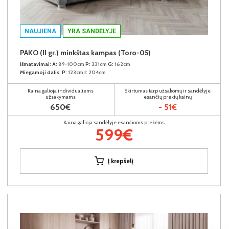
NAUJIENA
YRA SANDĖLYJE
PAKO (II gr.) minkštas kampas (Toro-05)
Išmatavimai:
A:
89-100cm
P:
231cm
G:
162cm
Miegamoji dalis:
P:
123cm
I:
204cm
Kaina galioja individualiems
Skirtumas tarp užsakomų ir sandėlyje
užsakymams
esančių prekių kainų
650€
- 51€
Kaina galioja sandėlyje esančioms prekėms
599€
Į krepšelį