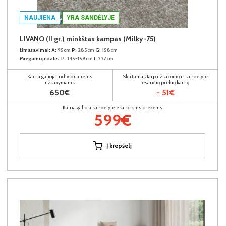
NAUJIENA
YRA SANDĖLYJE
LIVANO (II gr.) minkštas kampas (Milky-75)
Išmatavimai:
A:
95cm
P:
285cm
G:
158cm
Miegamoji dalis:
P:
145-158cm
I:
227cm
Kaina galioja individualiems
Skirtumas tarp užsakomų ir sandėlyje
užsakymams
esančių prekių kainų
650€
- 51€
Kaina galioja sandėlyje esančioms prekėms
599€
Į krepšelį