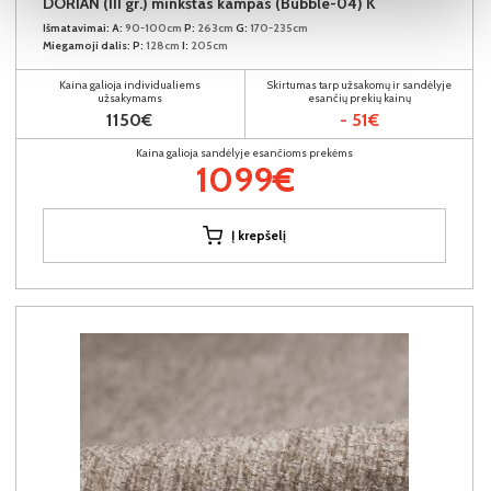
DORIAN (III gr.) minkštas kampas (Bubble-04) K
Išmatavimai:
A:
90-100cm
P:
263cm
G:
170-235cm
Miegamoji dalis:
P:
128cm
I:
205cm
Kaina galioja individualiems
Skirtumas tarp užsakomų ir sandėlyje
užsakymams
esančių prekių kainų
1150€
- 51€
Kaina galioja sandėlyje esančioms prekėms
1099€
Į krepšelį