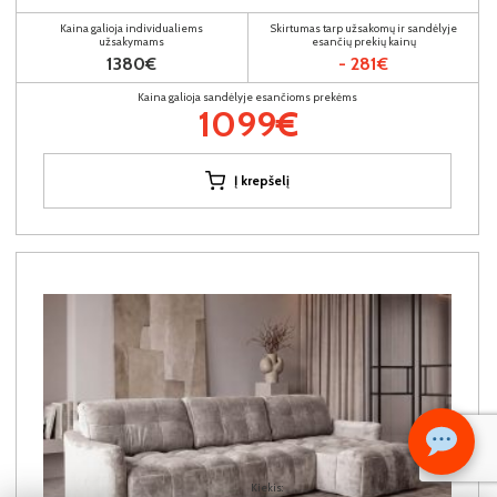
Kaina galioja individualiems
Skirtumas tarp užsakomų ir sandėlyje
užsakymams
esančių prekių kainų
1380€
- 281€
Kaina galioja sandėlyje esančioms prekėms
1099€
Į krepšelį
Kiekis: