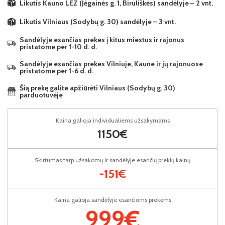
Likutis Kauno LEZ (Jėgainės g. 1, Biruliškės) sandėlyje – 2 vnt.
Likutis Vilniaus (Sodybų g. 30) sandėlyje – 3 vnt.
Sandėlyje esančias prekes į kitus miestus ir rajonus
pristatome per 1-10 d. d.
Sandėlyje esančias prekes Vilniuje, Kaune ir jų rajonuose
pristatome per 1-6 d. d.
Šią prekę galite apžiūrėti Vilniaus (Sodybų g. 30)
parduotuvėje
Kaina galioja individualiems užsakymams
1150€
Skirtumas tarp užsakomų ir sandėlyje esančių prekių kainų
-151€
Kaina galioja sandėlyje esančioms prekėms
999€