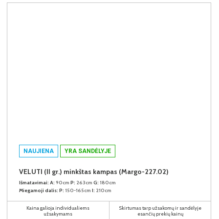
NAUJIENA
YRA SANDĖLYJE
VELUTI (II gr.) minkštas kampas (Margo-227.02)
Išmatavimai:
A:
90cm
P:
263cm
G:
180cm
Miegamoji dalis:
P:
150-165cm
I:
210cm
Kaina galioja individualiems
Skirtumas tarp užsakomų ir sandėlyje
užsakymams
esančių prekių kainų