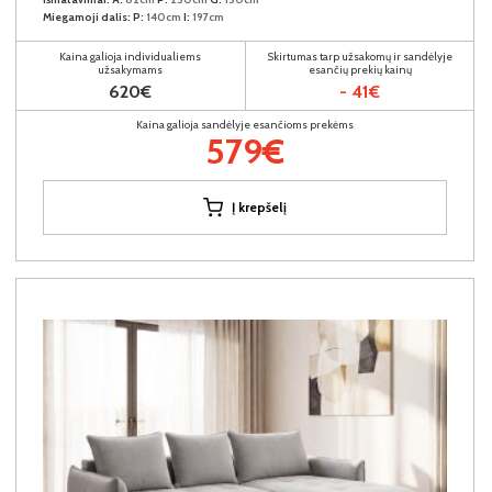
Miegamoji dalis:
P:
140cm
I:
197cm
Kaina galioja individualiems
Skirtumas tarp užsakomų ir sandėlyje
užsakymams
esančių prekių kainų
620€
- 41€
Kaina galioja sandėlyje esančioms prekėms
579€
Į krepšelį