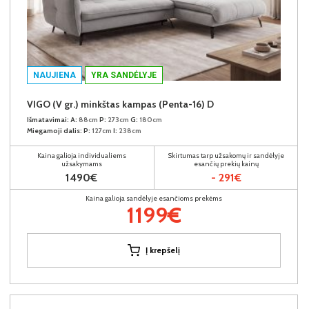
NAUJIENA
YRA SANDĖLYJE
VIGO (V gr.) minkštas kampas (Penta-16) D
Išmatavimai:
A:
88cm
P:
273cm
G:
180cm
Miegamoji dalis:
P:
127cm
I:
238cm
Kaina galioja individualiems
Skirtumas tarp užsakomų ir sandėlyje
užsakymams
esančių prekių kainų
1490€
- 291€
Kaina galioja sandėlyje esančioms prekėms
1199€
Į krepšelį