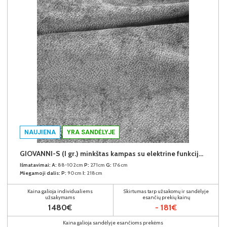
NAUJIENA
YRA SANDĖLYJE
GIOVANNI-S (I gr.) minkštas kampas su elektrine funkcija (Aphrodite-21) K
Išmatavimai:
A:
88-102cm
P:
271cm
G:
176cm
Miegamoji dalis:
P:
90cm
I:
218cm
Kaina galioja individualiems
Skirtumas tarp užsakomų ir sandėlyje
užsakymams
esančių prekių kainų
1480€
- 181€
Kaina galioja sandėlyje esančioms prekėms