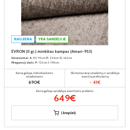
NAUJIENA
YRA SANDĖLYJE
EVRON (II gr.) minkštas kampas (Amari-953)
Išmatavimai:
A:
85-95cm
P:
234cm
G:
165cm
Miegamoji dalis:
P:
125cm
I:
198cm
Kaina galioja individualiems
Skirtumas tarp užsakomų ir sandėlyje
užsakymams
esančių prekių kainų
690€
- 41€
Kaina galioja sandėlyje esančioms prekėms
649€
Į krepšelį