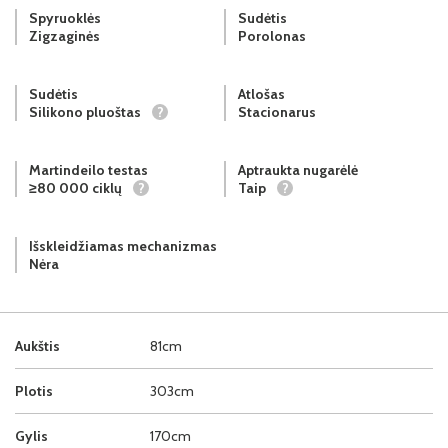
Spyruoklės
Sudėtis
Zigzaginės
Porolonas
Sudėtis
Atlošas
Silikono pluoštas
?
Stacionarus
Martindeilo testas
Aptraukta nugarėlė
≥80 000 ciklų
?
Taip
?
Išskleidžiamas mechanizmas
Nėra
Aukštis
81cm
Plotis
303cm
Gylis
170cm