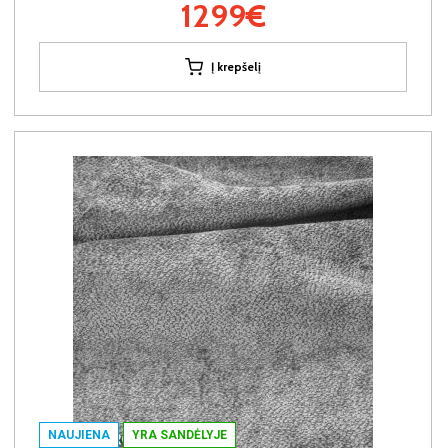
1299€
Į krepšelį
NAUJIENA
YRA SANDĖLYJE