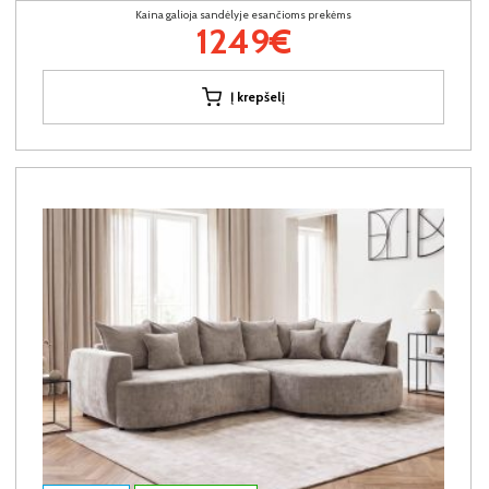
Kaina galioja sandėlyje esančioms prekėms
1249€
Į krepšelį