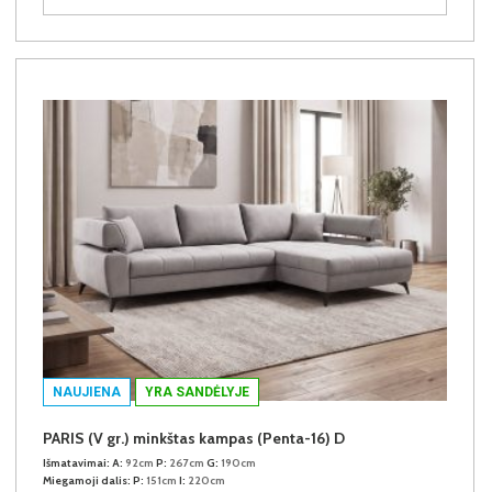
NAUJIENA
YRA SANDĖLYJE
PARIS (V gr.) minkštas kampas (Penta-16) D
Išmatavimai:
A:
92cm
P:
267cm
G:
190cm
Miegamoji dalis:
P:
151cm
I:
220cm