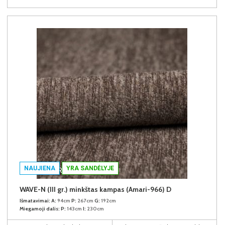
NAUJIENA
YRA SANDĖLYJE
WAVE-N (III gr.) minkštas kampas (Amari-966) D
Išmatavimai:
A:
94cm
P:
267cm
G:
192cm
Miegamoji dalis:
P:
143cm
I:
230cm