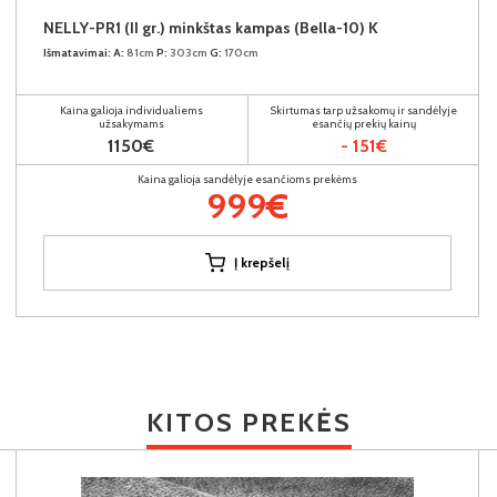
NELLY-PR1 (II gr.) minkštas kampas (Bella-10) K
Išmatavimai:
A:
81cm
P:
303cm
G:
170cm
Kaina galioja individualiems
Skirtumas tarp užsakomų ir sandėlyje
užsakymams
esančių prekių kainų
1150€
- 151€
Kaina galioja sandėlyje esančioms prekėms
999€
Į krepšelį
KITOS PREKĖS