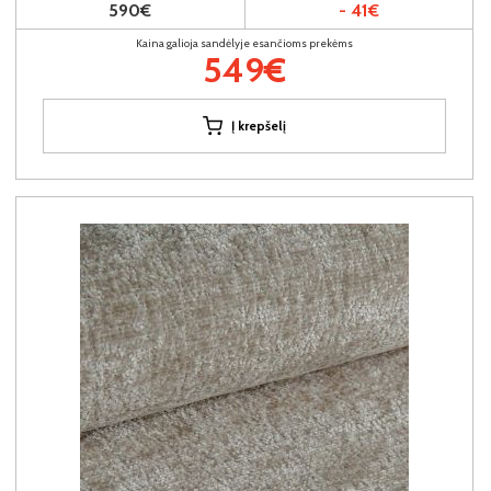
590€
- 41€
Kaina galioja sandėlyje esančioms prekėms
549€
Į krepšelį