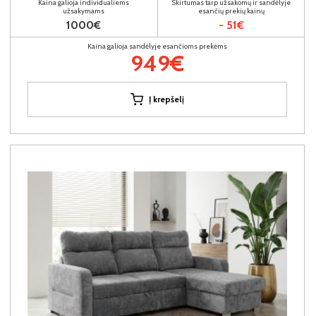
Kaina galioja individualiems
Skirtumas tarp užsakomų ir sandėlyje
užsakymams
esančių prekių kainų
1000€
- 51€
Kaina galioja sandėlyje esančioms prekėms
949€
Į krepšelį