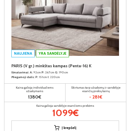
NAUJIENA
YRA SANDĖLYJE
PARIS (V gr.) minkštas kampas (Penta-16) K
Išmatavimai:
A:
92cm
P:
267cm
G:
190cm
Miegamoji dalis:
P:
151cm
I:
220cm
Kaina galioja individualiems
Skirtumas tarp užsakomų ir sandėlyje
užsakymams
esančių prekių kainų
1380€
- 281€
Kaina galioja sandėlyje esančioms prekėms
1099€
Į krepšelį