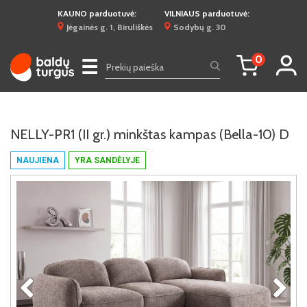
KAUNO parduotuvė:
VILNIAUS parduotuvė:
Jėgainės g. 1, Biruliškės
Sodybų g. 30
0
☰
NELLY-PR1 (II gr.) minkštas kampas (Bella-10) D
NAUJIENA
YRA SANDĖLYJE