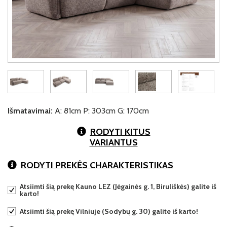
Išmatavimai:
A: 81cm P: 303cm G: 170cm
RODYTI KITUS
VARIANTUS
RODYTI PREKĖS CHARAKTERISTIKAS
Atsiimti šią prekę Kauno LEZ (Jėgainės g. 1, Biruliškės) galite iš
karto!
Atsiimti šią prekę Vilniuje (Sodybų g. 30) galite iš karto!