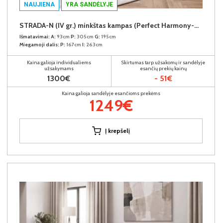
NAUJIENA
YRA SANDĖLYJE
STRADA-N (IV gr.) minkštas kampas (Perfect Harmony-04) D
Išmatavimai:
A:
93cm
P:
305cm
G:
195cm
Miegamoji dalis:
P:
167cm
I:
263cm
Kaina galioja individualiems
Skirtumas tarp užsakomų ir sandėlyje
užsakymams
esančių prekių kainų
1300€
- 51€
Kaina galioja sandėlyje esančioms prekėms
1249€
Į krepšelį