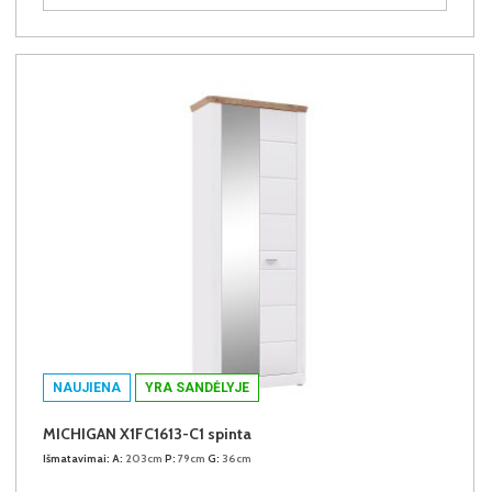
NAUJIENA
YRA SANDĖLYJE
MICHIGAN X1FC1613-C1 spinta
Išmatavimai:
A:
203cm
P:
79cm
G:
36cm