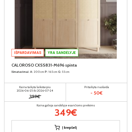
IŠPARDAVIMAS
YRA SANDĖLYJE
CALOROSO CXSS831-M696 spinta
Išmatavimai:
A:
200cm
P:
165cm
G:
55cm
Kaina taikyta laikotarpiu
Pritaikyta nuolaida
2026-06-25 iki 2026-07-24
- 50€
399€
Kaina galioja sandėlyje esančioms prekėms
349€
Į krepšelį