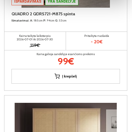
IŠPARDAVIMAS
YRA SANDĖLYJE
QUADRO 2 QDRS721-M875 spinta
Išmatavimai:
A:
185cm
P:
94cm
G:
53cm
Kaina taikyta laikotarpiu
Pritaikyta nuolaida
2026-07-01 iki 2026-07-30
- 20€
119€
Kaina galioja sandėlyje esančioms prekėms
99€
Į krepšelį