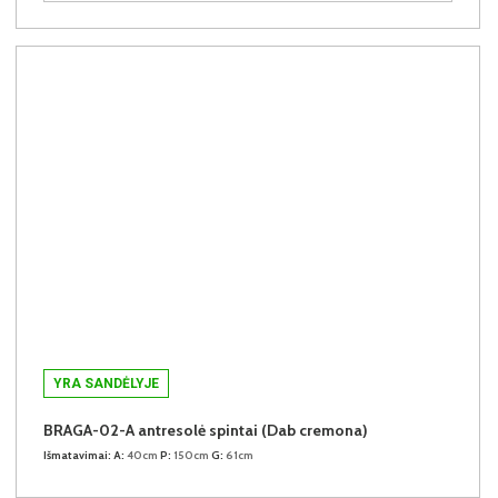
YRA SANDĖLYJE
BRAGA-02-A antresolė spintai (Dab cremona)
Išmatavimai:
A:
40cm
P:
150cm
G:
61cm