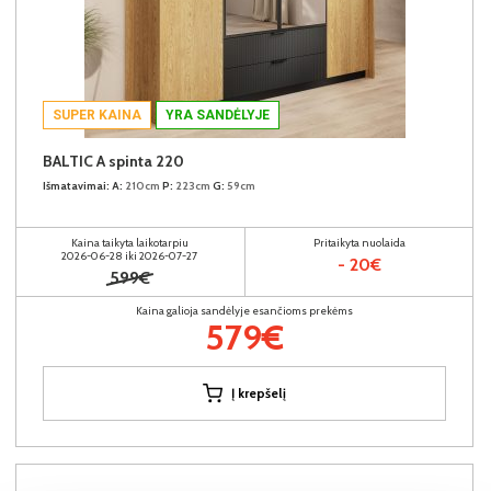
SUPER KAINA
YRA SANDĖLYJE
BALTIC A spinta 220
Išmatavimai:
A:
210cm
P:
223cm
G:
59cm
Kaina taikyta laikotarpiu
Pritaikyta nuolaida
2026-06-28 iki 2026-07-27
- 20€
599€
Kaina galioja sandėlyje esančioms prekėms
579€
Į krepšelį