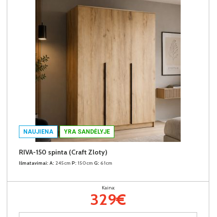
NAUJIENA
YRA SANDĖLYJE
RIVA-150 spinta (Craft Zloty)
Išmatavimai:
A:
245cm
P:
150cm
G:
61cm
Kaina:
329€