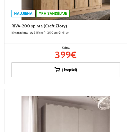
NAUJIENA
YRA SANDĖLYJE
RIVA-200 spinta (Craft Zloty)
Išmatavimai:
A:
245cm
P:
200cm
G:
61cm
Kaina:
399€
Į krepšelį