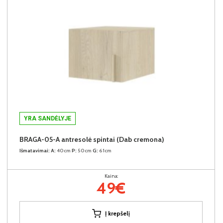
YRA SANDĖLYJE
BRAGA-05-A antresolė spintai (Dab cremona)
Išmatavimai:
A:
40cm
P:
50cm
G:
61cm
Kaina:
49€
Į krepšelį