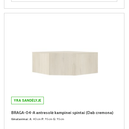
YRA SANDĖLYJE
BRAGA-04-A antresolė kampinei spintai (Dab cremona)
Išmatavimai:
A:
40cm
P:
95cm
G:
95cm