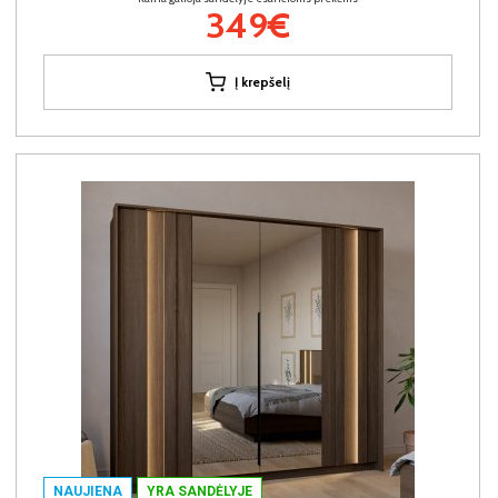
349€
Į krepšelį
NAUJIENA
YRA SANDĖLYJE