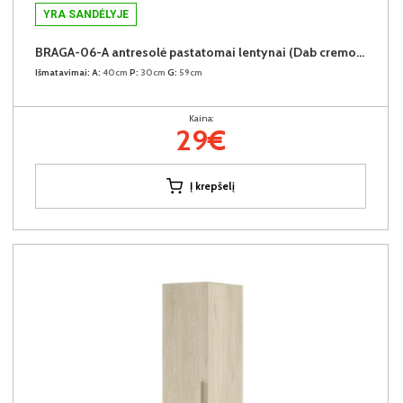
YRA SANDĖLYJE
BRAGA-06-A antresolė pastatomai lentynai (Dab cremona)
Išmatavimai:
A:
40cm
P:
30cm
G:
59cm
Kaina:
29€
Į krepšelį