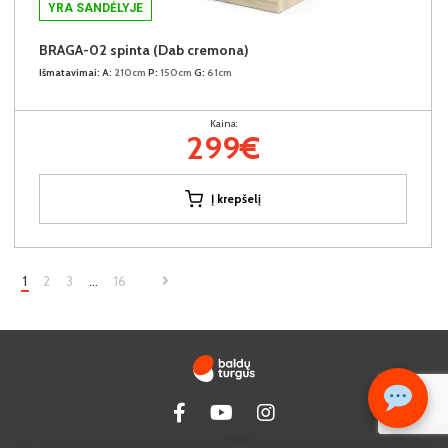
YRA SANDĖLYJE
BRAGA-02 spinta (Dab cremona)
Išmatavimai:
A:
210cm
P:
150cm
G:
61cm
Kaina:
299€
Į krepšelį
1
2
3
…
16
Kiekis: