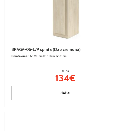
BRAGA-05-L/P spinta (Dab cremona)
Išmatavimai:
A:
210cm
P:
50cm
G:
61cm
Kaina:
134€
Plačiau