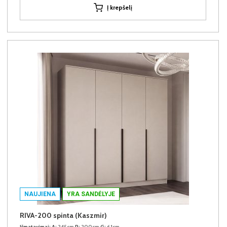
Į krepšelį
NAUJIENA
YRA SANDĖLYJE
RIVA-200 spinta (Kaszmir)
Išmatavimai:
A:
245cm
P:
200cm
G:
61cm