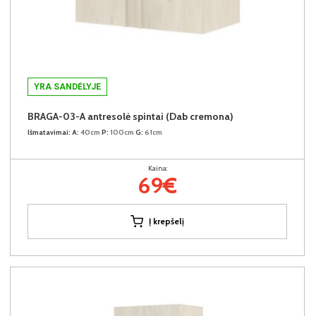
YRA SANDĖLYJE
BRAGA-03-A antresolė spintai (Dab cremona)
Išmatavimai:
A:
40cm
P:
100cm
G:
61cm
Kaina:
69€
Į krepšelį