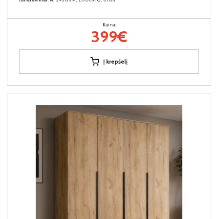
Kaina:
399€
Į krepšelį