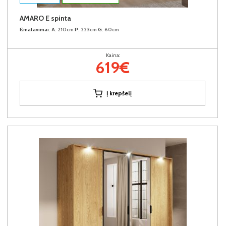
AMARO E spinta
Išmatavimai:
A:
210cm
P:
223cm
G:
60cm
Kaina:
619€
Į krepšelį