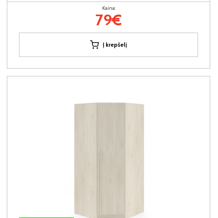
Kaina:
79€
Į krepšelį