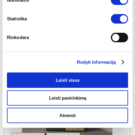
Nuostatos
Kaina galioja sandėlyje esančioms prekėms
99€
Statistika
Į krepšelį
Rinkodara
Rodyti informaciją
Leisti visus
Leisti pasirinkimą
Atmesti