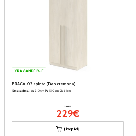
YRA SANDĖLYJE
BRAGA-03 spinta (Dab cremona)
Išmatavimai:
A:
210cm
P:
100cm
G:
61cm
Kaina:
229€
Į krepšelį