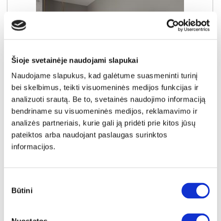
Šioje svetainėje naudojami slapukai
Naudojame slapukus, kad galėtume suasmeninti turinį
bei skelbimus, teikti visuomeninės medijos funkcijas ir
analizuoti srautą. Be to, svetainės naudojimo informaciją
bendriname su visuomeninės medijos, reklamavimo ir
analizės partneriais, kurie gali ją pridėti prie kitos jūsų
pateiktos arba naudojant paslaugas surinktos
IŠPARDAVIMAS
YRA SANDĖLYJE
informacijos.
QUADRO 2 QDRS721-M878 spinta
Išmatavimai:
A:
185cm
P:
94cm
G:
53cm
Sutikimo
Būtini
pasirinkimas
Kaina taikyta laikotarpiu
Pritaikyta nuolaida
2026-07-01 iki 2026-07-30
- 20€
119€