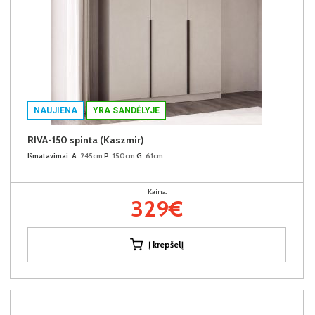
NAUJIENA
YRA SANDĖLYJE
RIVA-150 spinta (Kaszmir)
Išmatavimai:
A:
245cm
P:
150cm
G:
61cm
Kaina:
329€
Į krepšelį