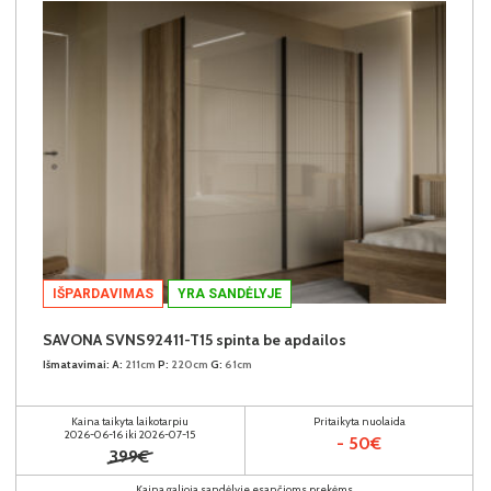
IŠPARDAVIMAS
YRA SANDĖLYJE
SAVONA SVNS92411-T15 spinta be apdailos
Išmatavimai:
A:
211cm
P:
220cm
G:
61cm
Kaina taikyta laikotarpiu
Pritaikyta nuolaida
2026-06-16 iki 2026-07-15
- 50€
399€
Kaina galioja sandėlyje esančioms prekėms