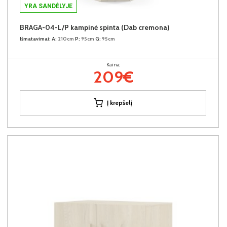
YRA SANDĖLYJE
BRAGA-04-L/P kampinė spinta (Dab cremona)
Išmatavimai:
A:
210cm
P:
95cm
G:
95cm
Kaina:
209€
Į krepšelį