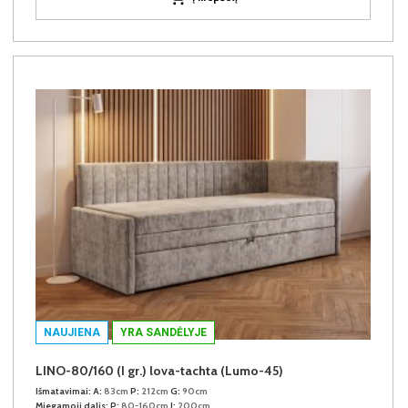
NAUJIENA
YRA SANDĖLYJE
LINO-80/160 (I gr.) lova-tachta (Lumo-45)
Išmatavimai:
A:
83cm
P:
212cm
G:
90cm
Miegamoji dalis:
P:
80-160cm
I:
200cm