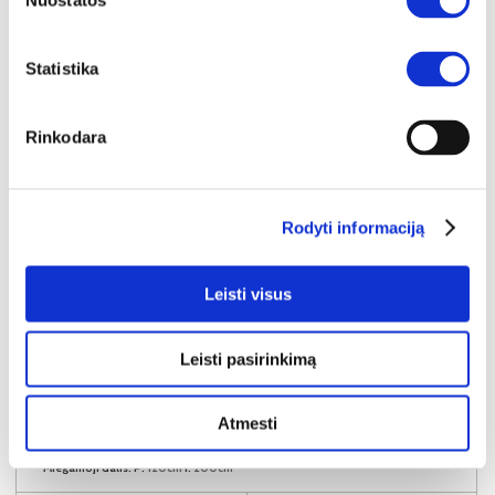
Nuostatos
Statistika
Rinkodara
Rodyti informaciją
Leisti visus
Leisti pasirinkimą
NAUJIENA
YRA SANDĖLYJE
Atmesti
SALLY-120 (III gr.) lova-tachta (Toro-35) D
Išmatavimai:
A:
91cm
P:
129cm
G:
210cm
Miegamoji dalis:
P:
120cm
I:
200cm