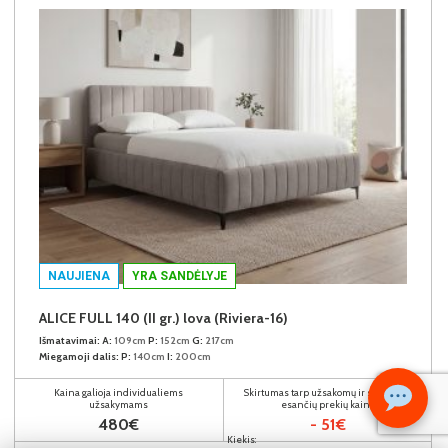
NAUJIENA
YRA SANDĖLYJE
ALICE FULL 140 (II gr.) lova (Riviera-16)
Išmatavimai:
A:
109cm
P:
152cm
G:
217cm
Miegamoji dalis:
P:
140cm
I:
200cm
Kaina galioja individualiems
Skirtumas tarp užsakomų ir sandėlyje
užsakymams
esančių prekių kainų
480€
- 51€
Kiekis: