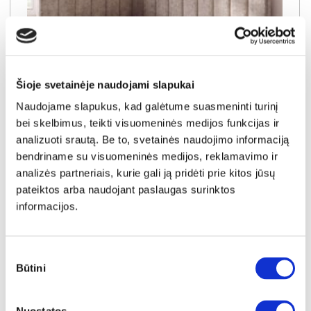
Šioje svetainėje naudojami slapukai
Naudojame slapukus, kad galėtume suasmeninti turinį
NAUJIENA
YRA SANDĖLYJE
bei skelbimus, teikti visuomeninės medijos funkcijas ir
analizuoti srautą. Be to, svetainės naudojimo informaciją
SALLY-120 (III gr.) lova-tachta (Toro-35) K
bendriname su visuomeninės medijos, reklamavimo ir
Išmatavimai:
A:
91cm
P:
129cm
G:
210cm
analizės partneriais, kurie gali ją pridėti prie kitos jūsų
Miegamoji dalis:
P:
120cm
I:
200cm
pateiktos arba naudojant paslaugas surinktos
Kaina galioja individualiems
Skirtumas tarp užsakomų ir sandėlyje
informacijos.
užsakymams
esančių prekių kainų
450€
- 21€
Kaina galioja sandėlyje esančioms prekėms
429€
Sutikimo
Būtini
pasirinkimas
Į krepšelį