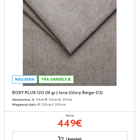
NAUJIENA
YRA SANDĖLYJE
BOXY PLUS 120 (III gr.) lova (Glory Beige-03)
Išmatavimai:
A:
114cm
P:
121cm
G:
210cm
Miegamoji dalis:
P:
120cm
I:
200cm
Kaina:
449€
Į krepšelį