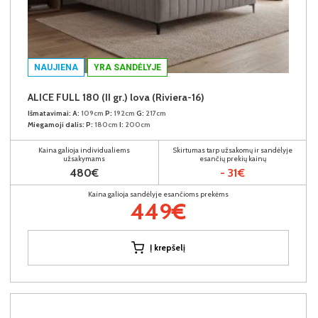
NAUJIENA
YRA SANDĖLYJE
ALICE FULL 180 (II gr.) lova (Riviera-16)
Išmatavimai:
A:
109cm
P:
192cm
G:
217cm
Miegamoji dalis:
P:
180cm
I:
200cm
Kaina galioja individualiems
Skirtumas tarp užsakomų ir sandėlyje
užsakymams
esančių prekių kainų
480€
- 31€
Kaina galioja sandėlyje esančioms prekėms
449€
Į krepšelį