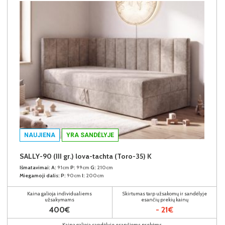
NAUJIENA
YRA SANDĖLYJE
SALLY-90 (III gr.) lova-tachta (Toro-35) K
Išmatavimai:
A:
91cm
P:
99cm
G:
210cm
Miegamoji dalis:
P:
90cm
I:
200cm
Kaina galioja individualiems
Skirtumas tarp užsakomų ir sandėlyje
užsakymams
esančių prekių kainų
400€
- 21€
Kaina galioja sandėlyje esančioms prekėms