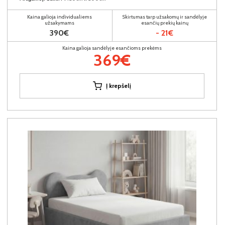
Kaina galioja individualiems
Skirtumas tarp užsakomų ir sandėlyje
užsakymams
esančių prekių kainų
390€
- 21€
Kaina galioja sandėlyje esančioms prekėms
369€
Į krepšelį