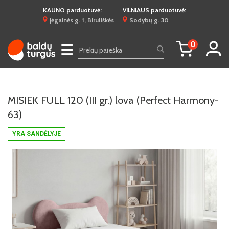
KAUNO parduotuvė:
VILNIAUS parduotuvė:
Jėgainės g. 1, Biruliškės
Sodybų g. 30
0
☰
MISIEK FULL 120 (III gr.) lova (Perfect Harmony-
63)
YRA SANDĖLYJE