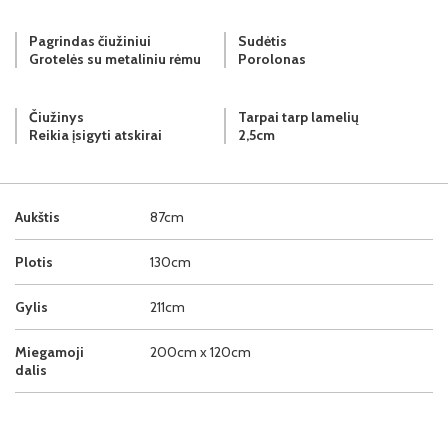
Pagrindas čiužiniui
Sudėtis
Grotelės su metaliniu rėmu
Porolonas
Čiužinys
Tarpai tarp lamelių
Reikia įsigyti atskirai
2,5cm
Aukštis
87cm
Plotis
130cm
Gylis
211cm
Miegamoji
200cm x 120cm
dalis