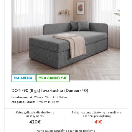
NAUJIENA
YRA SANDĖLYJE
DOTI-90 (II gr.) lova-tachta (Dunbar-40)
Išmatavimai:
A:
79cm
P:
97cm
G:
204cm
Miegamoji dalis:
P:
90cm
I:
198cm
Kaina galioja individualiems
Skirtumas tarp užsakomų ir sandėlyje
užsakymams
esančių prekių kainų
420€
- 41€
Kaina galioja sandėlyje esančioms prekėms