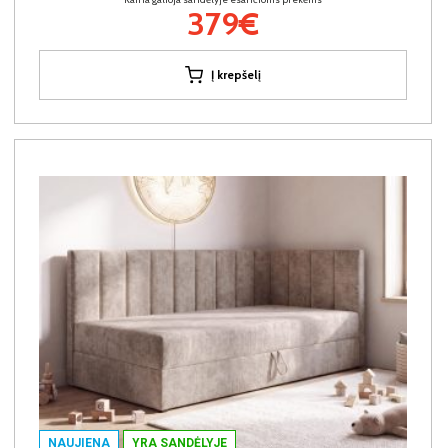
379€
Į krepšelį
NAUJIENA
YRA SANDĖLYJE