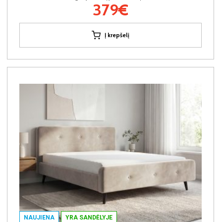
379€
Į krepšelį
NAUJIENA
YRA SANDĖLYJE