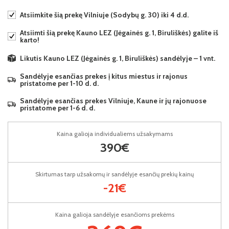
Atsiimkite šią prekę Vilniuje (Sodybų g. 30) iki 4 d.d.
Atsiimti šią prekę Kauno LEZ (Jėgainės g. 1, Biruliškės) galite iš
karto!
Likutis Kauno LEZ (Jėgainės g. 1, Biruliškės) sandėlyje – 1 vnt.
Sandėlyje esančias prekes į kitus miestus ir rajonus
pristatome per 1-10 d. d.
Sandėlyje esančias prekes Vilniuje, Kaune ir jų rajonuose
pristatome per 1-6 d. d.
Kaina galioja individualiems užsakymams
390€
Skirtumas tarp užsakomų ir sandėlyje esančių prekių kainų
-21€
Kaina galioja sandėlyje esančioms prekėms