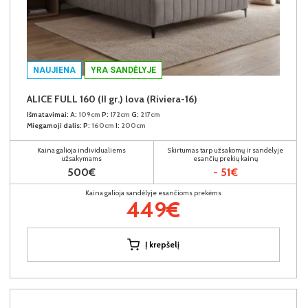
NAUJIENA
YRA SANDĖLYJE
ALICE FULL 160 (II gr.) lova (Riviera-16)
Išmatavimai:
A:
109cm
P:
172cm
G:
217cm
Miegamoji dalis:
P:
160cm
I:
200cm
Kaina galioja individualiems
Skirtumas tarp užsakomų ir sandėlyje
užsakymams
esančių prekių kainų
500€
- 51€
Kaina galioja sandėlyje esančioms prekėms
449€
Į krepšelį