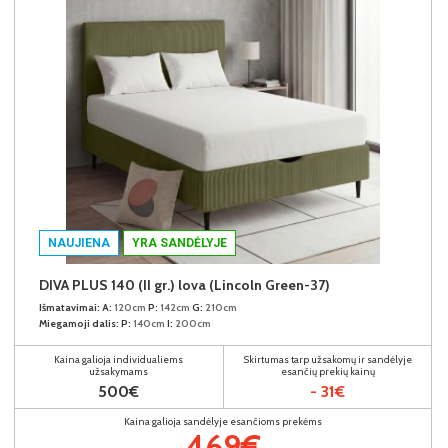
NAUJIENA
YRA SANDĖLYJE
DIVA PLUS 140 (II gr.) lova (Lincoln Green-37)
Išmatavimai:
A:
120cm
P:
142cm
G:
210cm
Miegamoji dalis:
P:
140cm
I:
200cm
Kaina galioja individualiems
Skirtumas tarp užsakomų ir sandėlyje
užsakymams
esančių prekių kainų
500€
- 31€
Kaina galioja sandėlyje esančioms prekėms
469€