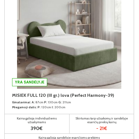
YRA SANDĖLYJE
MISIEK FULL 120 (III gr.) lova (Perfect Harmony-39)
Išmatavimai:
A:
87cm
P:
130cm
G:
211cm
Miegamoji dalis:
P:
120cm
I:
200cm
Kaina galioja individualiems
Skirtumas tarp užsakomų ir sandėlyje
užsakymams
esančių prekių kainų
390€
- 21€
Kaina galioja sandėlyje esančioms prekėms