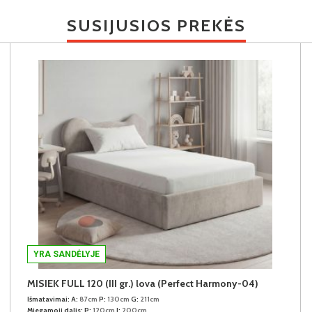
SUSIJUSIOS PREKĖS
YRA SANDĖLYJE
MISIEK FULL 120 (III gr.) lova (Perfect Harmony-04)
Išmatavimai:
A:
87cm
P:
130cm
G:
211cm
Miegamoji dalis:
P:
120cm
I:
200cm