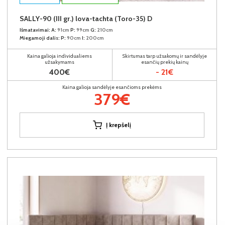
SALLY-90 (III gr.) lova-tachta (Toro-35) D
Išmatavimai:
A:
91cm
P:
99cm
G:
210cm
Miegamoji dalis:
P:
90cm
I:
200cm
Kaina galioja individualiems
Skirtumas tarp užsakomų ir sandėlyje
užsakymams
esančių prekių kainų
400€
- 21€
Kaina galioja sandėlyje esančioms prekėms
379€
Į krepšelį