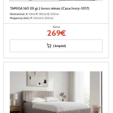
TAMIGA 160 (III gr.) lovos rėmas (Casa Ivory-1017)
Išmatavimai:
A:
94cm
P:
185cm
G:
220cm
Miegamoji dalis:
P:
160cm
I:
200cm
Kaina:
269€
Į krepšelį