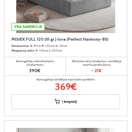
YRA SANDĖLYJE
MISIEK FULL 120 (III gr.) lova (Perfect Harmony-85)
Išmatavimai:
A:
87cm
P:
130cm
G:
211cm
Miegamoji dalis:
P:
120cm
I:
200cm
Kaina galioja individualiems
Skirtumas tarp užsakomų ir sandėlyje
užsakymams
esančių prekių kainų
390€
- 21€
Kaina galioja sandėlyje esančioms prekėms
369€
Į krepšelį