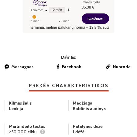
Dalintis:
Messagner
Facebook
Nuoroda
PREKĖS CHARAKTERISTIKOS
Kilmės šalis
Medžiaga
Lenkija
Baldinis audinys
Martindeilo testas
Patalynės dėžė
≥50 000 ciklų
?
1 dėžė