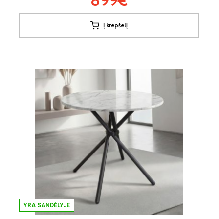
899€
Į krepšelį
YRA SANDĖLYJE