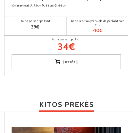
Išmatavimai:
A:
73cm
P:
66cm
G:
66cm
Kaina perkant po 1 vnt
Bendra pritaikyta nuolaida perkant po 2
vnt
39€
-10€
Kaina perkant po 2 vnt
34€
Į krepšelį
KITOS PREKĖS