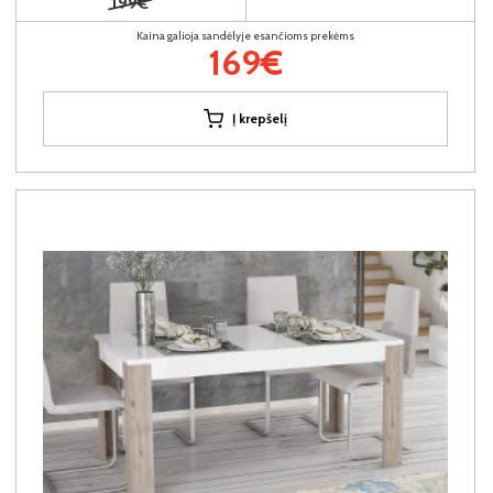
199€
Kaina galioja sandėlyje esančioms prekėms
169€
Į krepšelį