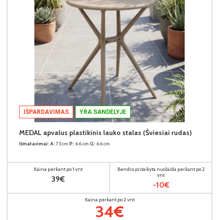
IŠPARDAVIMAS
YRA SANDĖLYJE
MEDAL apvalus plastikinis lauko stalas (Šviesiai rudas)
Išmatavimai:
A:
73cm
P:
66cm
G:
66cm
Kaina perkant po 1 vnt
Bendra pritaikyta nuolaida perkant po 2
vnt
39€
-10€
Kaina perkant po 2 vnt
34€