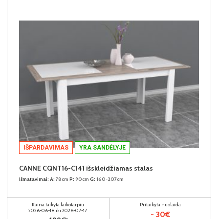
IŠPARDAVIMAS
YRA SANDĖLYJE
CANNE CQNT16-C141 išskleidžiamas stalas
Išmatavimai:
A:
78cm
P:
90cm
G:
160-207cm
Kaina taikyta laikotarpiu
Pritaikyta nuolaida
2026-06-18 iki 2026-07-17
- 30€