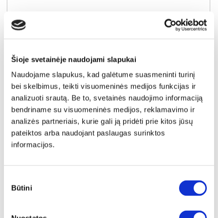
Šioje svetainėje naudojami slapukai
Naudojame slapukus, kad galėtume suasmeninti turinį
bei skelbimus, teikti visuomeninės medijos funkcijas ir
analizuoti srautą. Be to, svetainės naudojimo informaciją
bendriname su visuomeninės medijos, reklamavimo ir
analizės partneriais, kurie gali ją pridėti prie kitos jūsų
pateiktos arba naudojant paslaugas surinktos
EKSPOZICINĖ PREKĖ
NUKAINOTA
informacijos.
FARGO apvalus išskleidžiamas stalas
Išmatavimai:
A:
77cm
P:
120cm
G:
120-210cm
Sutikimo
Būtini
pasirinkimas
Kaina taikyta laikotarpiu
Pritaikyta nuolaida
2026-06-25 iki 2026-07-24
- 40€
469€