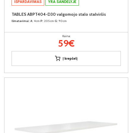
IŠPARDAVIMAS
YRA SANDĖLYJE
TABLES ABPT404-D30 valgomojo stalo stalviršis
Išmatavimai:
A:
4cm
P:
205cm
G:
90cm
Kaina:
59€
Į krepšelį