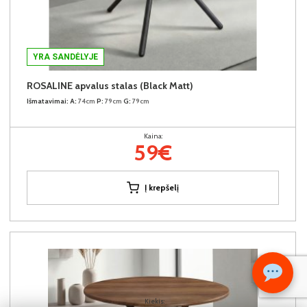
YRA SANDĖLYJE
ROSALINE apvalus stalas (Black Matt)
Išmatavimai:
A:
74cm
P:
79cm
G:
79cm
Kaina:
59€
Į krepšelį
Kiekis: