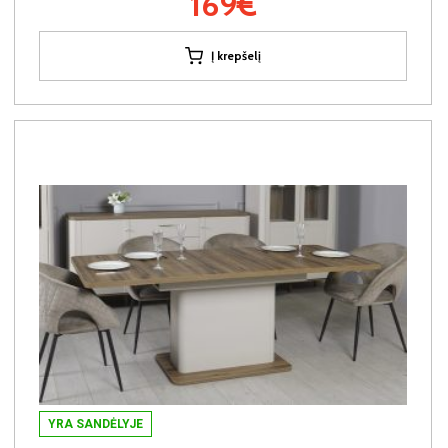
169€
Į krepšelį
YRA SANDĖLYJE