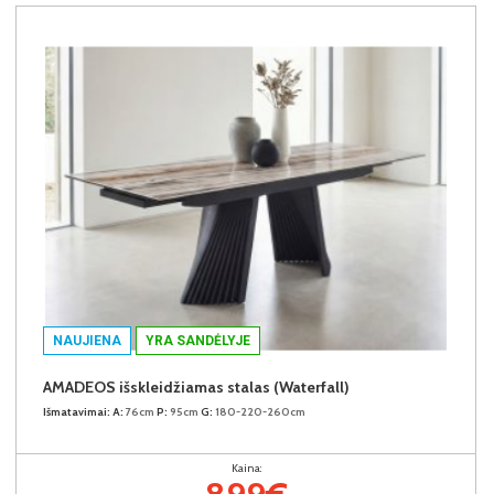
NAUJIENA
YRA SANDĖLYJE
AMADEOS išskleidžiamas stalas (Waterfall)
Išmatavimai:
A:
76cm
P:
95cm
G:
180-220-260cm
Kaina: