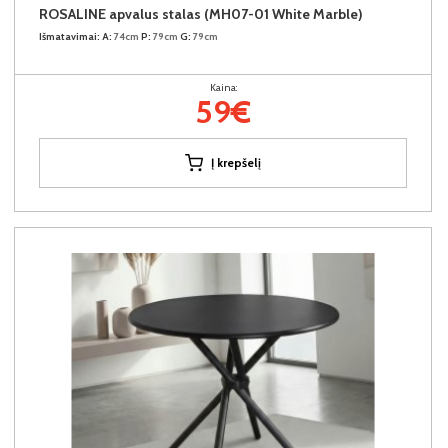
ROSALINE apvalus stalas (MH07-01 White Marble)
Išmatavimai:
A:
74cm
P:
79cm
G:
79cm
Kaina:
59€
Į krepšelį