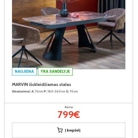
NAUJIENA
YRA SANDĖLYJE
MARVIN išskleidžiamas stalas
Išmatavimai:
A:
76cm
P:
180-260cm
G:
95cm
Kaina:
799€
Į krepšelį