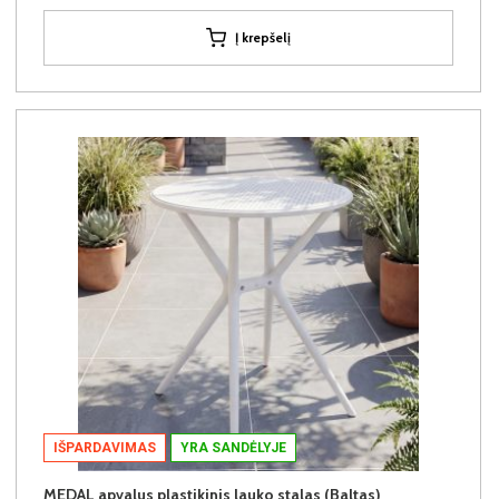
Į krepšelį
IŠPARDAVIMAS
YRA SANDĖLYJE
MEDAL apvalus plastikinis lauko stalas (Baltas)