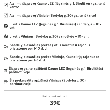
Atsiimti šią prekę Kauno LEZ (Jėgainės g. 1, Biruliškės) galite iš
karto!
Atsiimti šią prekę Vilniuje (Sodybų g. 30) galite iš karto!
Likutis Kauno LEZ (Jėgainės g. 1, Biruliškės) sandėlyje – 10+
vnt.
Likutis Vilniaus (Sodybų g. 30) sandėlyje – 10+ vnt.
Sandėlyje esančias prekes į kitus miestus ir rajonus
pristatome per 1-10 d. d.
Sandėlyje esančias prekes Vilniuje, Kaune ir jų rajonuose
pristatome per 1-6 d. d.
Šią prekę galite apžiūrėti Kauno LEZ (Jėgainės g. 1, Biruliškės)
parduotuvėje
Šią prekę galite apžiūrėti Vilniaus (Sodybų g. 30)
parduotuvėje
Kaina perkant 1 vnt
39€