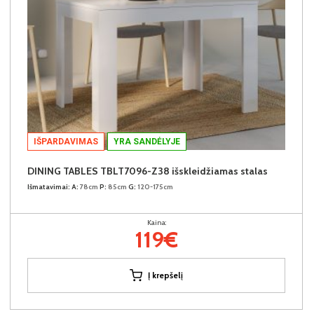
IŠPARDAVIMAS
YRA SANDĖLYJE
DINING TABLES TBLT7096-Z38 išskleidžiamas stalas
Išmatavimai:
A:
78cm
P:
85cm
G:
120-175cm
Kaina:
119€
Į krepšelį