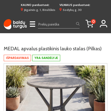
KAUNO parduotuvė:
VILNIAUS parduotuvė:
Jėgainės g. 1, Biruliškės
Sodybų g. 30
0
☰
MEDAL apvalus plastikinis lauko stalas (Pilkas)
IŠPARDAVIMAS
YRA SANDĖLYJE