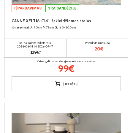
IŠPARDAVIMAS
YRA SANDĖLYJE
CANNE XELT16-C141 išskleidžiamas stalas
Išmatavimai:
A:
90cm
P:
78cm
G:
160-200cm
Kaina taikyta laikotarpiu
Pritaikyta nuolaida
2026-06-18 iki 2026-07-17
- 20€
119€
Kaina galioja sandėlyje esančioms prekėms
99€
Į krepšelį