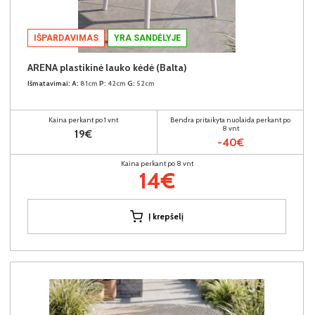
IŠPARDAVIMAS
YRA SANDĖLYJE
ARENA plastikinė lauko kėdė (Balta)
Išmatavimai:
A:
81cm
P:
42cm
G:
52cm
Kaina perkant po 1 vnt
Bendra pritaikyta nuolaida perkant po
8 vnt
19€
-40€
Kaina perkant po 8 vnt
14€
Į krepšelį