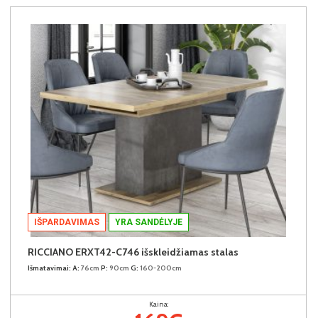
IŠPARDAVIMAS
YRA SANDĖLYJE
RICCIANO ERXT42-C746 išskleidžiamas stalas
Išmatavimai:
A:
76cm
P:
90cm
G:
160-200cm
Kaina: