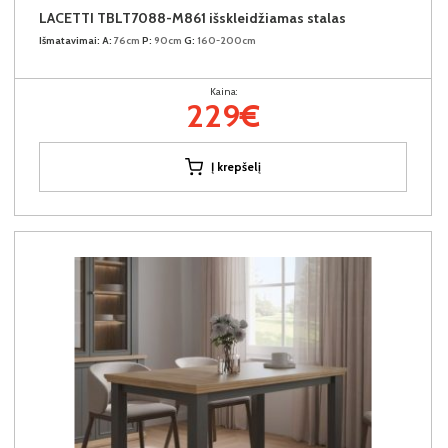
LACETTI TBLT7088-M861 išskleidžiamas stalas
Išmatavimai:
A:
76cm
P:
90cm
G:
160-200cm
Kaina:
229€
Į krepšelį