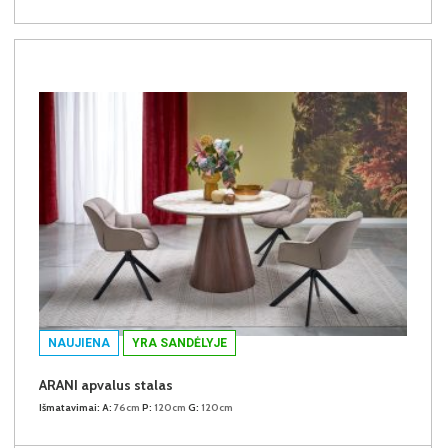
NAUJIENA
YRA SANDĖLYJE
ARANI apvalus stalas
Išmatavimai:
A:
76cm
P:
120cm
G:
120cm