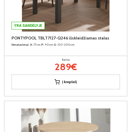
YRA SANDĖLYJE
PONTYPOOL TBLT7127-Q246 išskleidžiamas stalas
Išmatavimai:
A:
77cm
P:
90cm
G:
150-200cm
Kaina:
289€
Į krepšelį