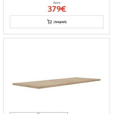
Kaina:
379€
Į krepšelį