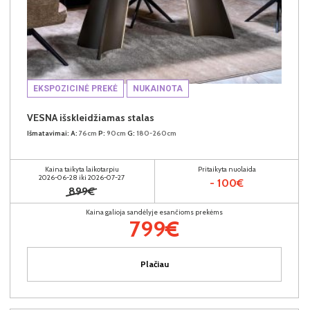
EKSPOZICINĖ PREKĖ
NUKAINOTA
VESNA išskleidžiamas stalas
Išmatavimai:
A:
76cm
P:
90cm
G:
180-260cm
Kaina taikyta laikotarpiu
Pritaikyta nuolaida
2026-06-28 iki 2026-07-27
- 100€
899€
Kaina galioja sandėlyje esančioms prekėms
799€
Plačiau