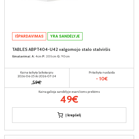
IŠPARDAVIMAS
YRA SANDĖLYJE
TABLES ABPT404-U42 valgomojo stalo stalviršis
Išmatavimai:
A:
4cm
P:
205cm
G:
90cm
Kaina taikyta laikotarpiu
Pritaikyta nuolaida
2026-06-25 iki 2026-07-24
- 10€
59€
Kaina galioja sandėlyje esančioms prekėms
49€
Į krepšelį