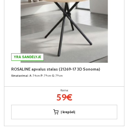
YRA SANDĖLYJE
ROSALINE apvalus stalas (21269-17 3D Sonoma)
Išmatavimai:
A:
74cm
P:
79cm
G:
79cm
Kaina:
59€
Į krepšelį