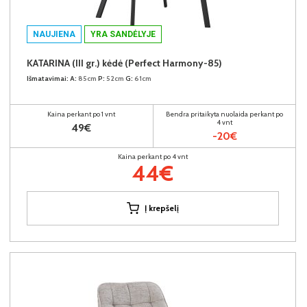
NAUJIENA
YRA SANDĖLYJE
KATARINA (III gr.) kėdė (Perfect Harmony-85)
Išmatavimai:
A:
85cm
P:
52cm
G:
61cm
Kaina perkant po 1 vnt
Bendra pritaikyta nuolaida perkant po
4 vnt
49€
-20€
Kaina perkant po 4 vnt
44€
Į krepšelį