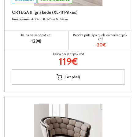
ORTEGA (II gr.) kėdė (XL-11 Pilkas)
Išmatavimai:
A:
79cm
P:
62cm
G:
64cm
Kaina perkant po 1 vnt
Bendra pritaikyta nuolaida perkant po 2
vnt
129€
-20€
Kaina perkant po 2 vnt
119€
Į krepšelį