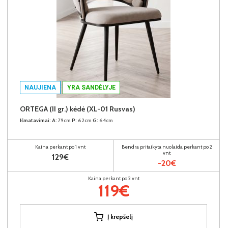
NAUJIENA
YRA SANDĖLYJE
ORTEGA (II gr.) kėdė (XL-01 Rusvas)
Išmatavimai:
A:
79cm
P:
62cm
G:
64cm
Kaina perkant po 1 vnt
Bendra pritaikyta nuolaida perkant po 2
vnt
129€
-20€
Kaina perkant po 2 vnt
119€
Į krepšelį