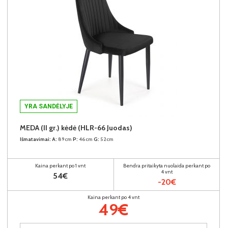
YRA SANDĖLYJE
MEDA (II gr.) kėdė (HLR-66 Juodas)
Išmatavimai:
A:
89cm
P:
46cm
G:
52cm
Kaina perkant po 1 vnt
Bendra pritaikyta nuolaida perkant po
4 vnt
54€
-20€
Kaina perkant po 4 vnt
49€