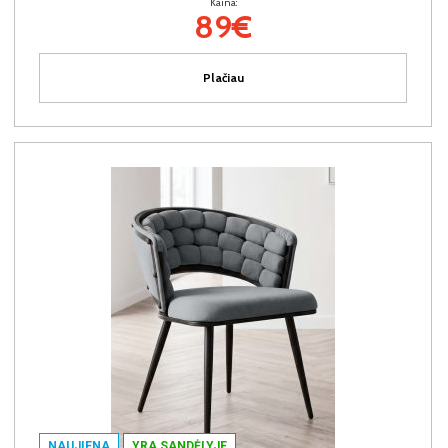
Kaina:
89€
Plačiau
NAUJIENA
YRA SANDĖLYJE