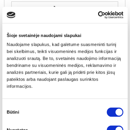
Į krepšelį
Šioje svetainėje naudojami slapukai
Naudojame slapukus, kad galėtume suasmeninti turinį
bei skelbimus, teikti visuomeninės medijos funkcijas ir
analizuoti srautą. Be to, svetainės naudojimo informaciją
bendriname su visuomeninės medijos, reklamavimo ir
analizės partneriais, kurie gali ją pridėti prie kitos jūsų
pateiktos arba naudojant paslaugas surinktos
informacijos.
Sutikimo
Būtini
pasirinkimas
NAUJIENA
YRA SANDĖLYJE
CONTROL (III gr.) kėdė (Perfect Harmony-04)