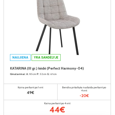
NAUJIENA
YRA SANDĖLYJE
KATARINA (III gr.) kėdė (Perfect Harmony-04)
Išmatavimai:
A:
85cm
P:
52cm
G:
61cm
Kaina perkant po 1 vnt
Bendra pritaikyta nuolaida perkant po
4 vnt
49€
-20€
Kaina perkant po 4 vnt
44€