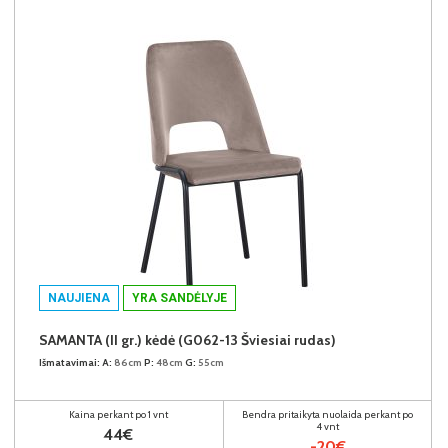
NAUJIENA
YRA SANDĖLYJE
SAMANTA (II gr.) kėdė (G062-13 Šviesiai rudas)
Išmatavimai:
A:
86cm
P:
48cm
G:
55cm
Kaina perkant po 1 vnt
Bendra pritaikyta nuolaida perkant po
4 vnt
44€
-20€