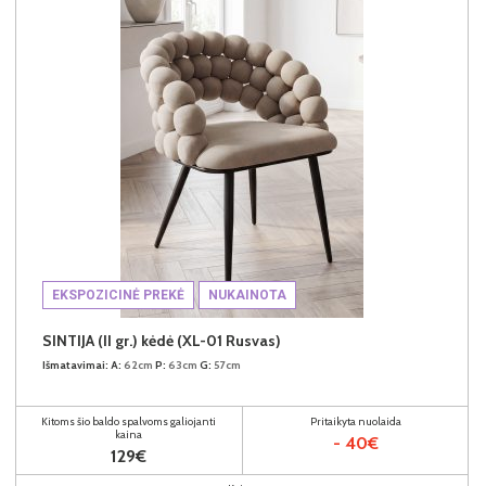
EKSPOZICINĖ PREKĖ
NUKAINOTA
SINTIJA (II gr.) kėdė (XL-01 Rusvas)
Išmatavimai:
A:
62cm
P:
63cm
G:
57cm
Kitoms šio baldo spalvoms galiojanti
Pritaikyta nuolaida
kaina
- 40€
129€