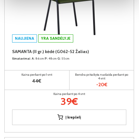
NAUJIENA
YRA SANDĖLYJE
SAMANTA (II gr.) kėdė (G062-52 Žalias)
Išmatavimai:
A:
86cm
P:
48cm
G:
55cm
Kaina perkant po 1 vnt
Bendra pritaikyta nuolaida perkant po
4 vnt
44€
-20€
Kaina perkant po 4 vnt
39€
Į krepšelį