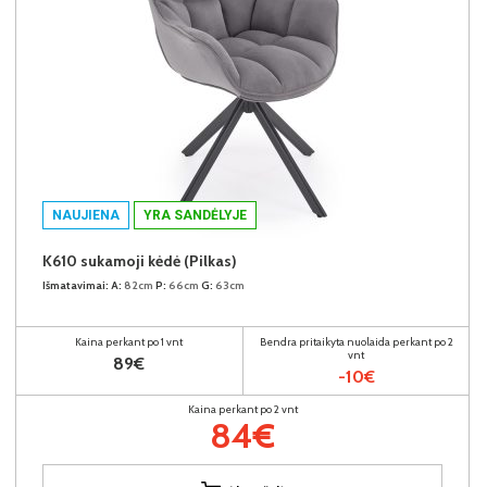
NAUJIENA
YRA SANDĖLYJE
K610 sukamoji kėdė (Pilkas)
Išmatavimai:
A:
82cm
P:
66cm
G:
63cm
Kaina perkant po 1 vnt
Bendra pritaikyta nuolaida perkant po 2
vnt
89€
-10€
Kaina perkant po 2 vnt
84€