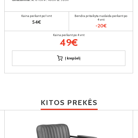
Kaina perkant po 1 vnt
Bendra pritaikyta nuolaida perkant po
4 vnt
54€
-20€
Kaina perkant po 4 vnt
49€
Į krepšelį
KITOS PREKĖS