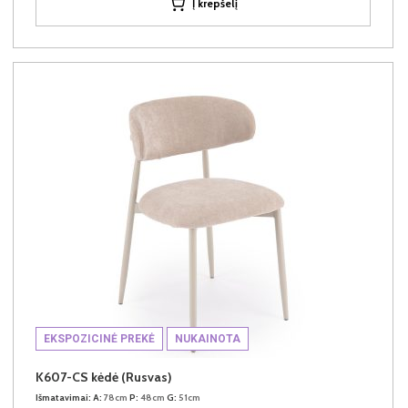
Į krepšelį
EKSPOZICINĖ PREKĖ
NUKAINOTA
K607-CS kėdė (Rusvas)
Išmatavimai:
A:
78cm
P:
48cm
G:
51cm