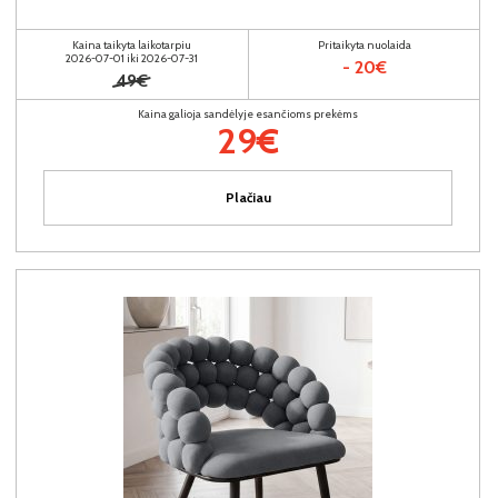
Kaina taikyta laikotarpiu
Pritaikyta nuolaida
2026-07-01 iki 2026-07-31
- 20€
49€
Kaina galioja sandėlyje esančioms prekėms
29€
Plačiau