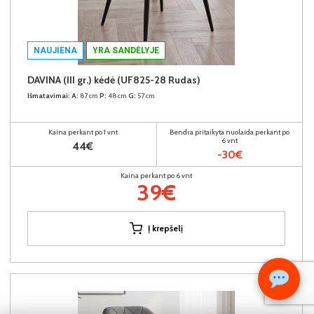
NAUJIENA
YRA SANDĖLYJE
DAVINA (III gr.) kėdė (UF825-28 Rudas)
Išmatavimai:
A:
87cm
P:
48cm
G:
57cm
Kaina perkant po 1 vnt
Bendra pritaikyta nuolaida perkant po
6 vnt
44€
-30€
Kaina perkant po 6 vnt
39€
Į krepšelį