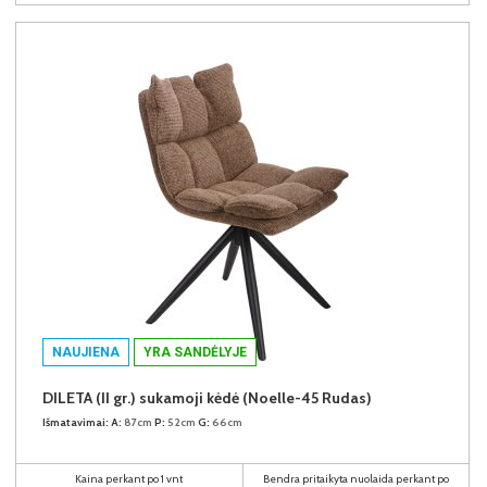
NAUJIENA
YRA SANDĖLYJE
DILETA (II gr.) sukamoji kėdė (Noelle-45 Rudas)
Išmatavimai:
A:
87cm
P:
52cm
G:
66cm
Kaina perkant po 1 vnt
Bendra pritaikyta nuolaida perkant po