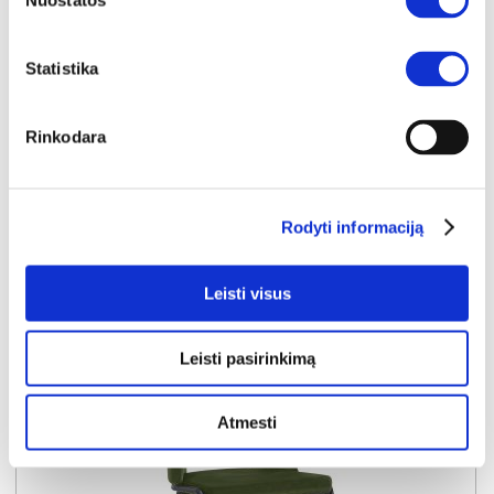
Nuostatos
Išmatavimai:
A:
86cm
P:
48cm
G:
56cm
Statistika
Kaina perkant po 1 vnt
Bendra pritaikyta nuolaida perkant po
4 vnt
59€
-20€
Rinkodara
Kaina perkant po 4 vnt
54€
Į krepšelį
Rodyti informaciją
Leisti visus
Leisti pasirinkimą
Atmesti