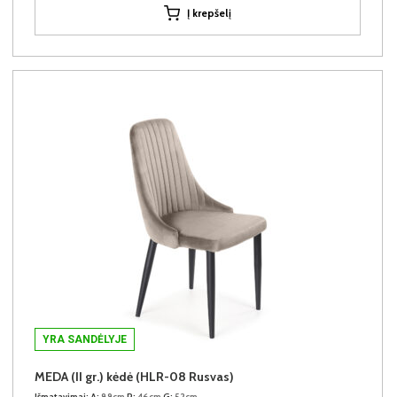
Į krepšelį
YRA SANDĖLYJE
MEDA (II gr.) kėdė (HLR-08 Rusvas)
Išmatavimai:
A:
89cm
P:
46cm
G:
52cm