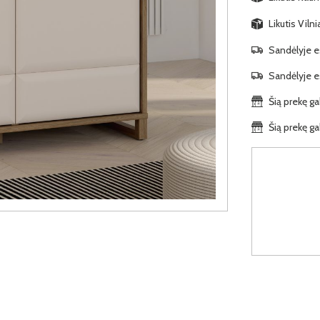
Likutis Viln
Sandėlyje es
Sandėlyje es
Šią prekę ga
Šią prekę ga