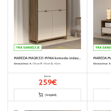
YRA SANDĖLYJE
YRA SAND
MAREDA MAQK321-M966 komoda-indauja
MAREDA M
Išmatavimai:
A:
135cm
P:
115cm
G:
42cm
Išmatavimai:
A
Kaina:
259€
Į krepšelį