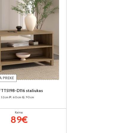
 PREKĖ
TT5198-D116 staliukas
:
52cm
P:
60cm
G:
90cm
Kaina:
89€