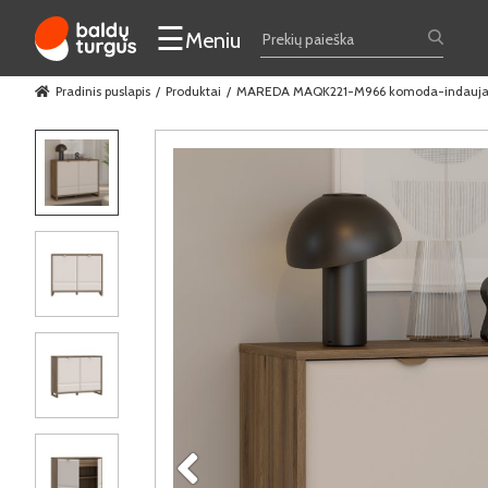
☰
Meniu
Pradinis puslapis
Produktai
MAREDA MAQK221-M966 komoda-indauj