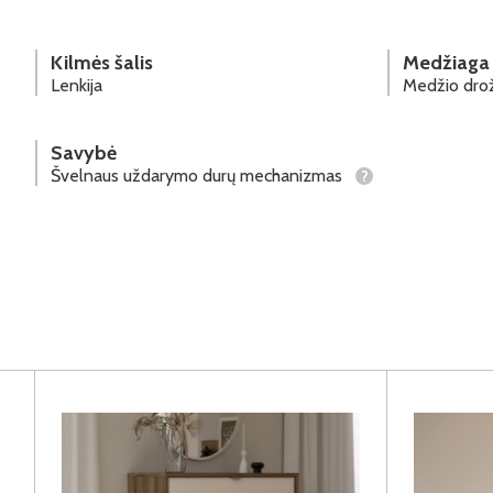
Kilmės šalis
Medžiaga
Lenkija
Medžio drož
Savybė
Švelnaus uždarymo durų mechanizmas
?