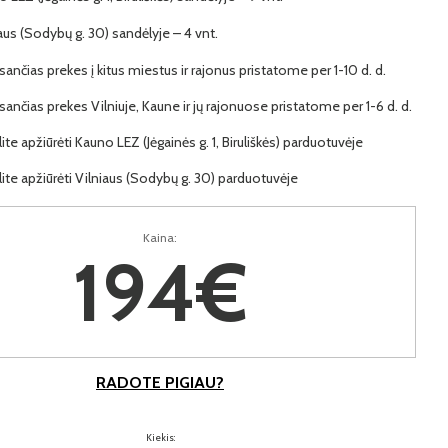
iaus (Sodybų g. 30) sandėlyje – 4 vnt.
ančias prekes į kitus miestus ir rajonus pristatome per 1-10 d. d.
ančias prekes Vilniuje, Kaune ir jų rajonuose pristatome per 1-6 d. d.
lite apžiūrėti Kauno LEZ (Jėgainės g. 1, Biruliškės) parduotuvėje
lite apžiūrėti Vilniaus (Sodybų g. 30) parduotuvėje
Kaina:
194€
RADOTE PIGIAU?
Kiekis: