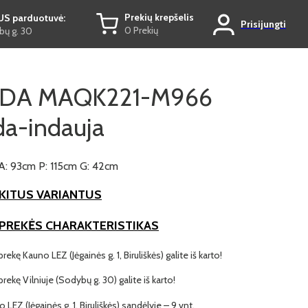
Prekių krepšelis
US parduotuvė:
Prisijungti
0 Prekių
ų g. 30
DA MAQK221-M966
a-indauja
A: 93cm P: 115cm G: 42cm
KITUS VARIANTUS
 PREKĖS CHARAKTERISTIKAS
prekę Kauno LEZ (Jėgainės g. 1, Biruliškės) galite iš karto!
 prekę Vilniuje (Sodybų g. 30) galite iš karto!
o LEZ (Jėgainės g. 1, Biruliškės) sandėlyje – 9 vnt.