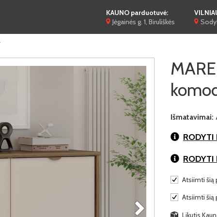
KAUNO parduotuvė:
VILNIA
Jėgainės g. 1, Biruliškės
Sodyb
a
MARE
komod
Išmatavimai:
RODYTI 
RODYTI
Atsiimti šią 
Atsiimti šią
Likutis Kaun