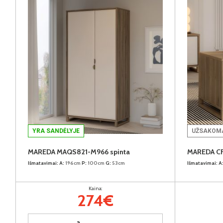
YRA SANDĖLYJE
UŽSAKOMA
MAREDA MAQS821-M966 spinta
MAREDA CF
Išmatavimai:
A:
196cm
P:
100cm
G:
53cm
Išmatavimai:
A
Kaina:
274€