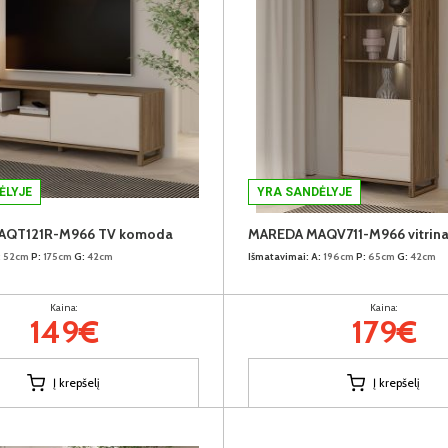
ĖLYJE
YRA SANDĖLYJE
AQT121R-M966 TV komoda
MAREDA MAQV711-M966 vitrin
:
52cm
P:
175cm
G:
42cm
Išmatavimai:
A:
196cm
P:
65cm
G:
42cm
Kaina:
Kaina:
149€
179€
Į krepšelį
Į krepšelį