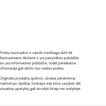
Prekių nuotraukos ir vaizdo medžiaga skirti tik
iliustraciniams tikslams ir yra pavyzdinio pobūdžio.
Jos yra informacinio pobūdžio, todėl pateikiama
informacija gali skirtis nuo realios prekės.
Originalių produktų spalvos, užrašai, parametrai,
matmenys, dydžiai, funkcijos ir/ar kitos savybės dėl
vizualinių ypatybių gali atrodyti kitaip nei realybėje.