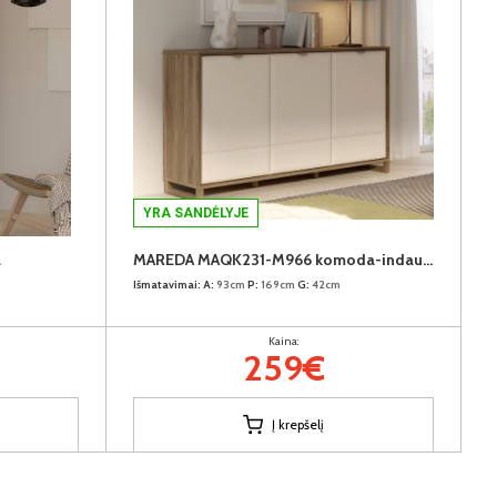
YRA SANDĖLYJE
a
MAREDA MAQK231-M966 komoda-indauja
Išmatavimai:
A:
93cm
P:
169cm
G:
42cm
Kaina:
259€
Į krepšelį