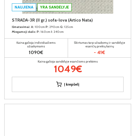
NAUJIENA
YRA SANDĖLYJE
STRADA-3R (II gr.) sofa-lova (Artico Nata)
Išmatavimai:
A:
100cm
P:
290cm
G:
125cm
Miegamoji dalis:
P:
160cm
I:
240cm
Kaina galioja individualiems
Skirtumas tarp užsakomų ir sandėlyje
užsakymams
esančių prekių kainų
1090€
- 41€
Kaina galioja sandėlyje esančioms prekėms
1049€
Į krepšelį