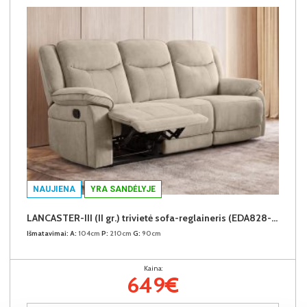
NAUJIENA
YRA SANDĖLYJE
LANCASTER-III (II gr.) trivietė sofa-reglaineris (EDA828-02 Šviesiai rudas)
Išmatavimai:
A:
104cm
P:
210cm
G:
90cm
Kaina:
649€