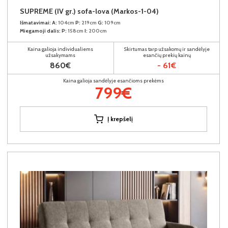
SUPREME (IV gr.) sofa-lova (Markos-1-04)
Išmatavimai:
A:
104cm
P:
219cm
G:
109cm
Miegamoji dalis:
P:
158cm
I:
200cm
Kaina galioja individualiems
Skirtumas tarp užsakomų ir sandėlyje
užsakymams
esančių prekių kainų
860€
- 61€
Kaina galioja sandėlyje esančioms prekėms
799€
Į krepšelį