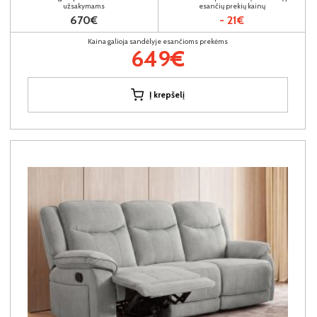
užsakymams
esančių prekių kainų
670€
- 21€
Kaina galioja sandėlyje esančioms prekėms
649€
Į krepšelį