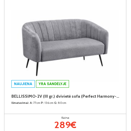
NAUJIENA
YRA SANDĖLYJE
BELLISSIMO-2V (III gr.) dvivietė sofa (Perfect Harmony-85)
Išmatavimai:
A:
77cm
P:
136cm
G:
80cm
Kaina:
289€