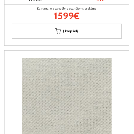
Kaina galioja sandėlyje esančioms prekėms
1599€
Į krepšelį