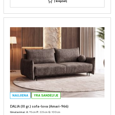
Į krepšelį
NAUJIENA
YRA SANDĖLYJE
DALIA (III gr.) sofa-lova (Amari-966)
Išmatavimai:
A:
95cm
P:
225cm
G:
100cm