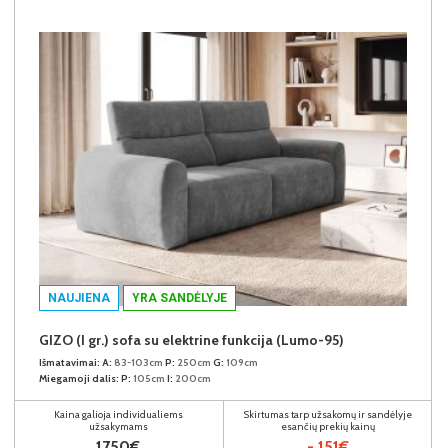
NAUJIENA
YRA SANDĖLYJE
GIZO (I gr.) sofa su elektrine funkcija (Lumo-95)
Išmatavimai:
A:
83-103cm
P:
250cm
G:
109cm
Miegamoji dalis:
P:
105cm
I:
200cm
Kaina galioja individualiems
Skirtumas tarp užsakomų ir sandėlyje
užsakymams
esančių prekių kainų
1750€
- 151€