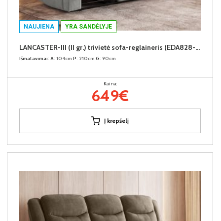
NAUJIENA
YRA SANDĖLYJE
LANCASTER-III (II gr.) trivietė sofa-reglaineris (EDA828-10 Pilkas)
Išmatavimai:
A:
104cm
P:
210cm
G:
90cm
Kaina:
649€
Į krepšelį