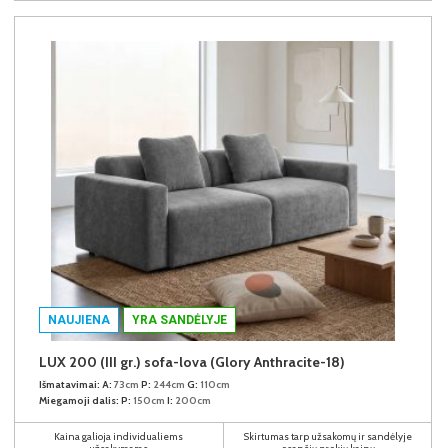
NAUJIENA
YRA SANDĖLYJE
LUX 200 (III gr.) sofa-lova (Glory Anthracite-18)
Išmatavimai:
A:
73cm
P:
244cm
G:
110cm
Miegamoji dalis:
P:
150cm
I:
200cm
Kaina galioja individualiems
Skirtumas tarp užsakomų ir sandėlyje