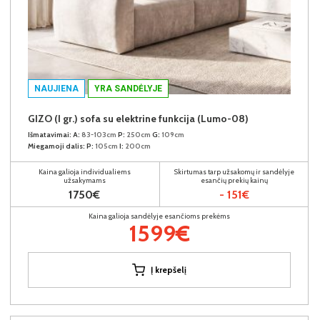
NAUJIENA
YRA SANDĖLYJE
GIZO (I gr.) sofa su elektrine funkcija (Lumo-08)
Išmatavimai:
A:
83-103cm
P:
250cm
G:
109cm
Miegamoji dalis:
P:
105cm
I:
200cm
Kaina galioja individualiems
Skirtumas tarp užsakomų ir sandėlyje
užsakymams
esančių prekių kainų
1750€
- 151€
Kaina galioja sandėlyje esančioms prekėms
1599€
Į krepšelį