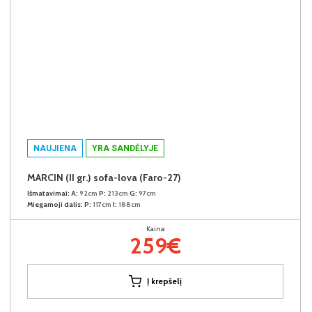
NAUJIENA
YRA SANDĖLYJE
MARCIN (II gr.) sofa-lova (Faro-27)
Išmatavimai:
A:
92cm
P:
213cm
G:
97cm
Miegamoji dalis:
P:
117cm
I:
188cm
Kaina:
259€
Į krepšelį