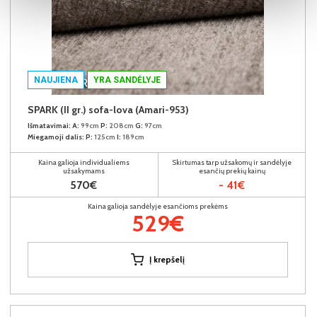
NAUJIENA
YRA SANDĖLYJE
SPARK (II gr.) sofa-lova (Amari-953)
Išmatavimai:
A:
99cm
P:
208cm
G:
97cm
Miegamoji dalis:
P:
125cm
I:
189cm
Kaina galioja individualiems
Skirtumas tarp užsakomų ir sandėlyje
užsakymams
esančių prekių kainų
570€
- 41€
Kaina galioja sandėlyje esančioms prekėms
529€
Į krepšelį