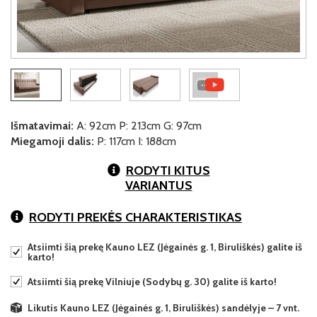
Išmatavimai:
A: 92cm P: 213cm G: 97cm
Miegamoji dalis:
P: 117cm I: 188cm
RODYTI KITUS
VARIANTUS
RODYTI PREKĖS CHARAKTERISTIKAS
Atsiimti šią prekę Kauno LEZ (Jėgainės g. 1, Biruliškės) galite iš
karto!
Atsiimti šią prekę Vilniuje (Sodybų g. 30) galite iš karto!
Likutis Kauno LEZ (Jėgainės g. 1, Biruliškės) sandėlyje – 7 vnt.