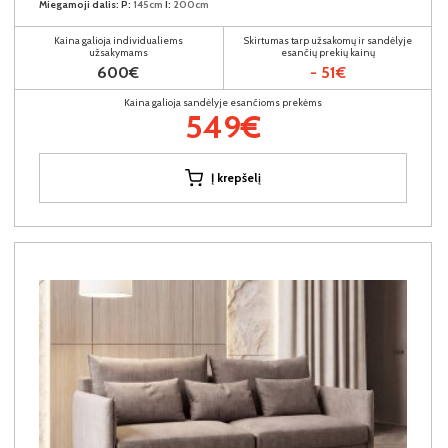
Miegamoji dalis:
P:
145cm
I:
200cm
Kaina galioja individualiems
Skirtumas tarp užsakomų ir sandėlyje
užsakymams
esančių prekių kainų
600€
- 51€
Kaina galioja sandėlyje esančioms prekėms
549€
Į krepšelį