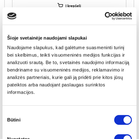
Į krepšelį
Šioje svetainėje naudojami slapukai
Naudojame slapukus, kad galėtume suasmeninti turinį
bei skelbimus, teikti visuomeninės medijos funkcijas ir
analizuoti srautą. Be to, svetainės naudojimo informaciją
bendriname su visuomeninės medijos, reklamavimo ir
analizės partneriais, kurie gali ją pridėti prie kitos jūsų
pateiktos arba naudojant paslaugas surinktos
informacijos.
Sutikimo
Būtini
NAUJIENA
YRA SANDĖLYJE
pasirinkimas
MILO (III gr.) sofa-lova (Triumph-05)