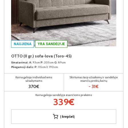
NAUJIENA
YRA SANDĖLYJE
OTTO (II gr.) sofa-lova (Toro-45)
Išmatavimai:
A:
93cm
P:
205cm
G:
89cm
Miegamoji dalis:
P:
115cm
I:
190cm
Kaina galioja individualiems
Skirtumas tarp užsakomų ir sandėlyje
užsakymams
esančių prekių kainų
370€
- 31€
Kaina galioja sandėlyje esančioms prekėms
339€
Į krepšelį