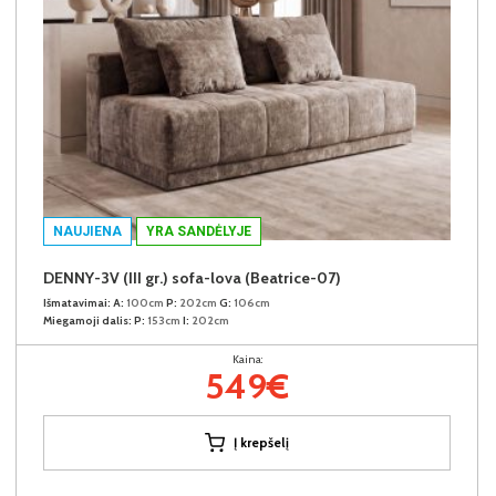
NAUJIENA
YRA SANDĖLYJE
DENNY-3V (III gr.) sofa-lova (Beatrice-07)
Išmatavimai:
A:
100cm
P:
202cm
G:
106cm
Miegamoji dalis:
P:
153cm
I:
202cm
Kaina:
549€
Į krepšelį