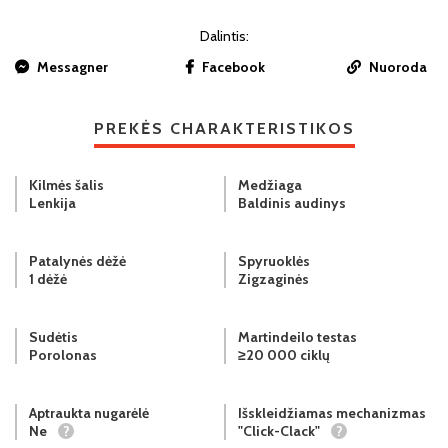
Dalintis:
Messagner
Facebook
Nuoroda
PREKĖS CHARAKTERISTIKOS
Kilmės šalis
Medžiaga
Lenkija
Baldinis audinys
Patalynės dėžė
Spyruoklės
1 dėžė
Zigzaginės
Sudėtis
Martindeilo testas
Porolonas
≥20 000 ciklų
Aptraukta nugarėlė
Išskleidžiamas mechanizmas
Ne
?
"Click-Clack"
?