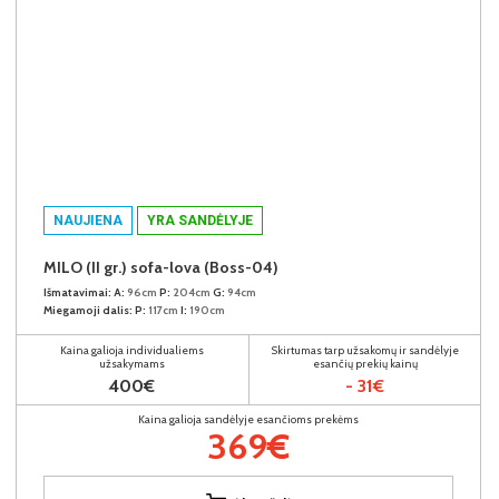
NAUJIENA
YRA SANDĖLYJE
MILO (II gr.) sofa-lova (Boss-04)
Išmatavimai:
A:
96cm
P:
204cm
G:
94cm
Miegamoji dalis:
P:
117cm
I:
190cm
Kaina galioja individualiems
Skirtumas tarp užsakomų ir sandėlyje
užsakymams
esančių prekių kainų
400€
- 31€
Kaina galioja sandėlyje esančioms prekėms
369€