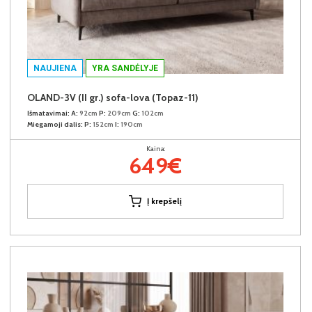
NAUJIENA
YRA SANDĖLYJE
OLAND-3V (II gr.) sofa-lova (Topaz-11)
Išmatavimai:
A:
92cm
P:
209cm
G:
102cm
Miegamoji dalis:
P:
152cm
I:
190cm
Kaina:
649€
Į krepšelį