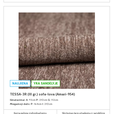
NAUJIENA
YRA SANDĖLYJE
TESSA-3R (III gr.) sofa-lova (Amari-954)
Išmatavimai:
A:
93cm
P:
210cm
G:
112cm
Miegamoji dalis:
P:
164cm
I:
210cm
Kaina galioja individualiems
Skirtumas tarp užsakomų ir sandėlyje