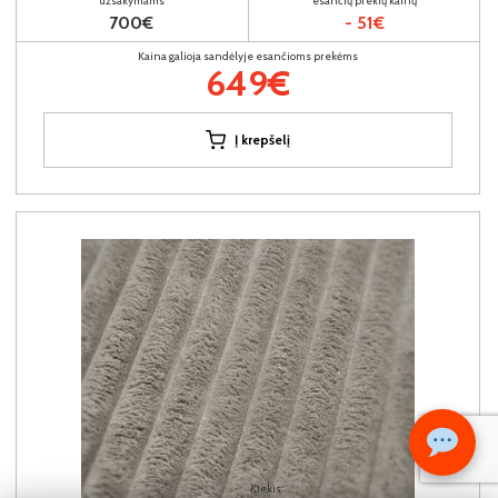
užsakymams
esančių prekių kainų
700€
- 51€
Kaina galioja sandėlyje esančioms prekėms
649€
Į krepšelį
Kiekis: