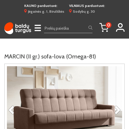
KAUNO parduotuvė:
VILNIAUS parduotuvė:
Jėgainės g. 1, Biruliškės
Sodybų g. 30
0
☰
MARCIN (II gr.) sofa-lova (Omega-81)