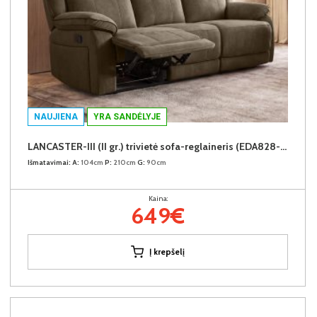
NAUJIENA
YRA SANDĖLYJE
LANCASTER-III (II gr.) trivietė sofa-reglaineris (EDA828-05 Rudas)
Išmatavimai:
A:
104cm
P:
210cm
G:
90cm
Kaina:
649€
Į krepšelį