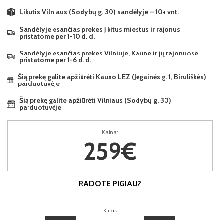
Likutis Vilniaus (Sodybų g. 30) sandėlyje – 10+ vnt.
Sandėlyje esančias prekes į kitus miestus ir rajonus
pristatome per 1-10 d. d.
Sandėlyje esančias prekes Vilniuje, Kaune ir jų rajonuose
pristatome per 1-6 d. d.
Šią prekę galite apžiūrėti Kauno LEZ (Jėgainės g. 1, Biruliškės)
parduotuvėje
Šią prekę galite apžiūrėti Vilniaus (Sodybų g. 30)
parduotuvėje
Kaina:
259€
RADOTE PIGIAU?
Kiekis: