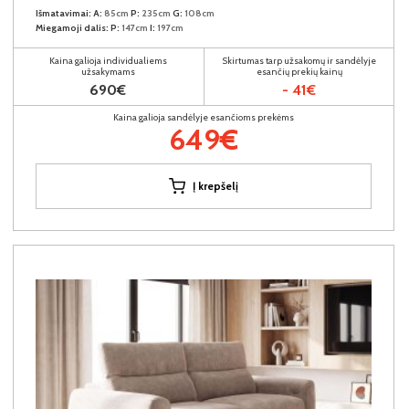
Išmatavimai:
A:
85cm
P:
235cm
G:
108cm
Miegamoji dalis:
P:
147cm
I:
197cm
Kaina galioja individualiems
Skirtumas tarp užsakomų ir sandėlyje
užsakymams
esančių prekių kainų
690€
- 41€
Kaina galioja sandėlyje esančioms prekėms
649€
Į krepšelį