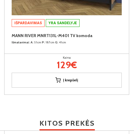
IŠPARDAVIMAS
YRA SANDĖLYJE
MANN RIVER MNRT131L-M401 TV komoda
Išmatavimai:
A:
51cm
P:
187cm
G:
41cm
Kaina:
129€
Į krepšelį
KITOS PREKĖS