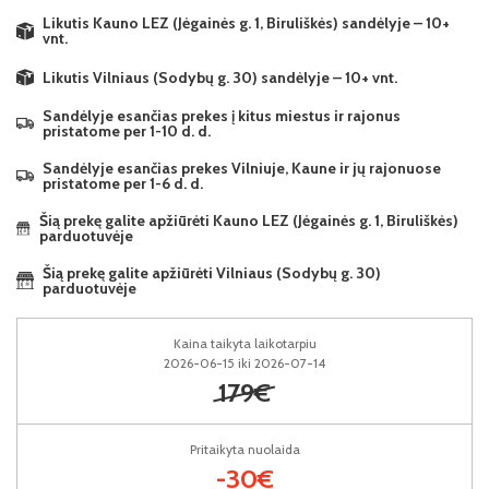
Likutis Kauno LEZ (Jėgainės g. 1, Biruliškės) sandėlyje – 10+
vnt.
Likutis Vilniaus (Sodybų g. 30) sandėlyje – 10+ vnt.
Sandėlyje esančias prekes į kitus miestus ir rajonus
pristatome per 1-10 d. d.
Sandėlyje esančias prekes Vilniuje, Kaune ir jų rajonuose
pristatome per 1-6 d. d.
Šią prekę galite apžiūrėti Kauno LEZ (Jėgainės g. 1, Biruliškės)
parduotuvėje
Šią prekę galite apžiūrėti Vilniaus (Sodybų g. 30)
parduotuvėje
Kaina taikyta laikotarpiu
2026-06-15 iki 2026-07-14
179€
Pritaikyta nuolaida
-30€