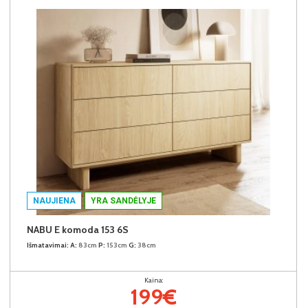
NAUJIENA
YRA SANDĖLYJE
NABU E komoda 153 6S
Išmatavimai:
A:
83cm
P:
153cm
G:
38cm
Kaina:
199€