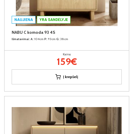
NAUJIENA
YRA SANDĖLYJE
NABU C komoda 93 4S
Išmatavimai:
A:
104cm
P:
93cm
G:
38cm
Kaina:
159€
Į krepšelį