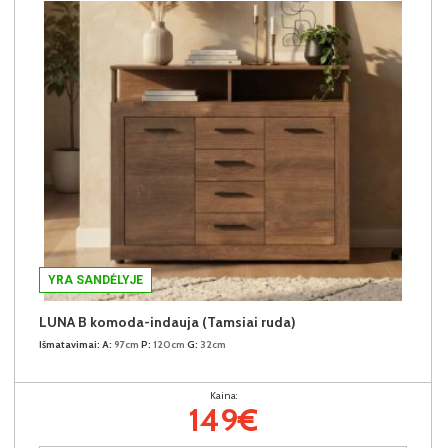
YRA SANDĖLYJE
LUNA B komoda-indauja (Tamsiai ruda)
Išmatavimai:
A:
97cm
P:
120cm
G:
32cm
Kaina:
149€