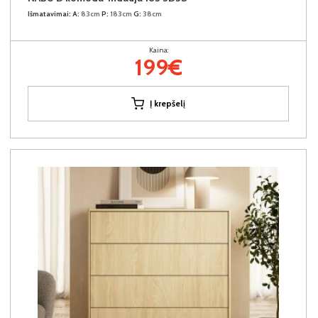
Išmatavimai:
A:
83cm
P:
183cm
G:
38cm
Kaina:
199€
Į krepšelį