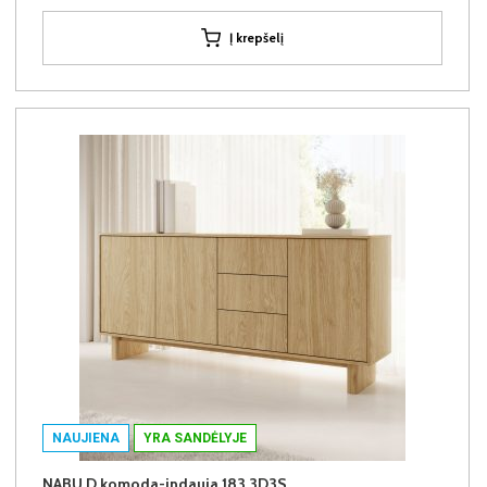
Į krepšelį
NAUJIENA
YRA SANDĖLYJE
NABU D komoda-indauja 183 3D3S