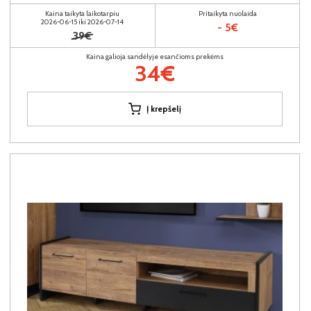
Kaina taikyta laikotarpiu
Pritaikyta nuolaida
2026-06-15 iki 2026-07-14
- 5€
39€
Kaina galioja sandėlyje esančioms prekėms
34€
Į krepšelį