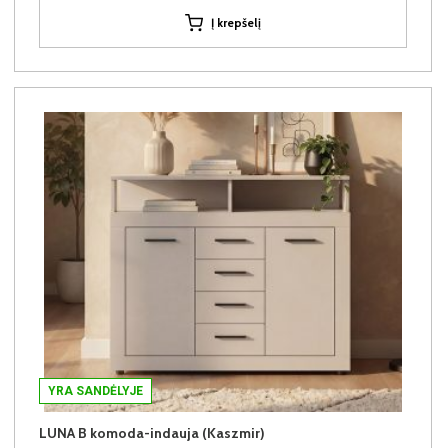
Į krepšelį
YRA SANDĖLYJE
LUNA B komoda-indauja (Kaszmir)