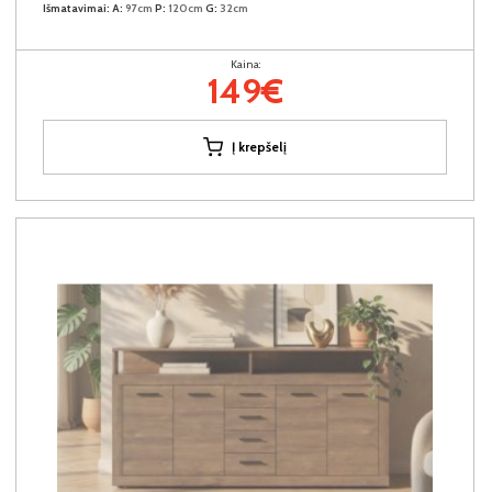
Išmatavimai:
A:
97cm
P:
120cm
G:
32cm
Kaina:
149€
Į krepšelį