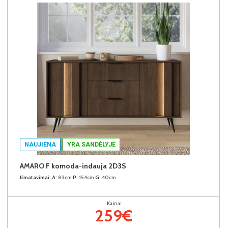
NAUJIENA
YRA SANDĖLYJE
AMARO F komoda-indauja 2D3S
Išmatavimai:
A:
83cm
P:
154cm
G:
40cm
Kaina:
259€