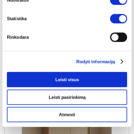
Nuostatos
Išmatavimai:
A:
84cm
P:
204cm
G:
40cm
Statistika
Kaina:
369€
Rinkodara
Į krepšelį
Rodyti informaciją
Leisti visus
Leisti pasirinkimą
Atmesti