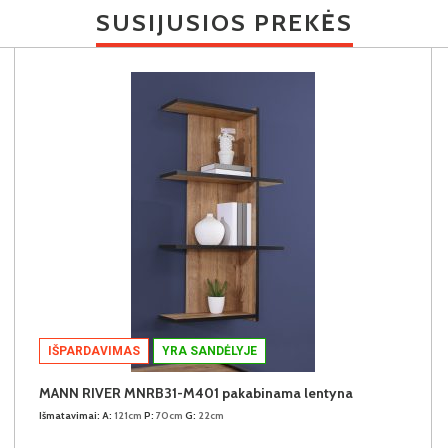
SUSIJUSIOS PREKĖS
IŠPARDAVIMAS
YRA SANDĖLYJE
MANN RIVER MNRB31-M401 pakabinama lentyna
Išmatavimai:
A:
121cm
P:
70cm
G:
22cm