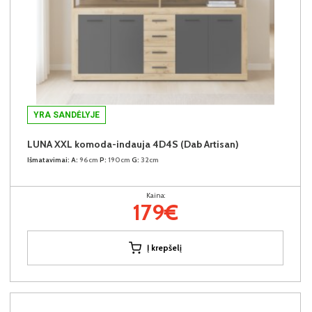
YRA SANDĖLYJE
LUNA XXL komoda-indauja 4D4S (Dab Artisan)
Išmatavimai:
A:
96cm
P:
190cm
G:
32cm
Kaina:
179€
Į krepšelį