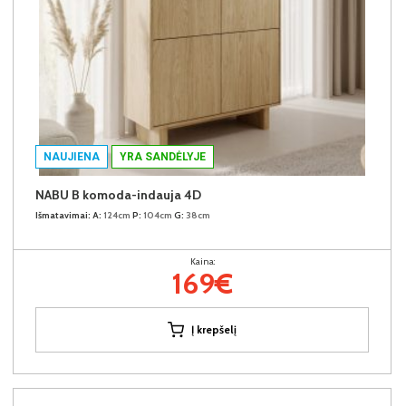
NAUJIENA
YRA SANDĖLYJE
NABU B komoda-indauja 4D
Išmatavimai:
A:
124cm
P:
104cm
G:
38cm
Kaina:
169€
Į krepšelį