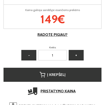
Kaina galioja sandėlyje esančioms prekėms
149€
RADOTE PIGIAU?
Kiekis:
−
+
Į KREPŠELĮ
PRISTATYMO KAINA