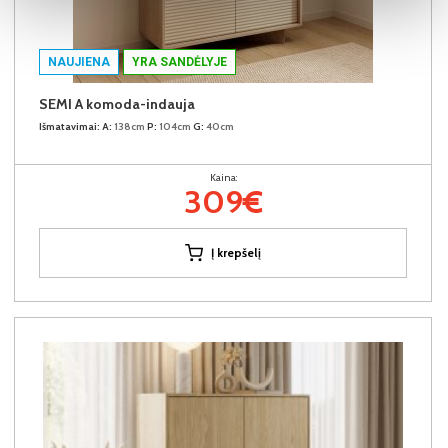
NAUJIENA
YRA SANDĖLYJE
SEMI A komoda-indauja
Išmatavimai:
A:
138cm
P:
104cm
G:
40cm
Kaina:
309€
Į krepšelį