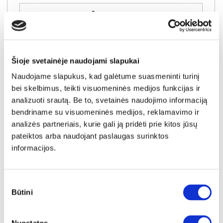
Į krepšelį
Šioje svetainėje naudojami slapukai
Naudojame slapukus, kad galėtume suasmeninti turinį
bei skelbimus, teikti visuomeninės medijos funkcijas ir
analizuoti srautą. Be to, svetainės naudojimo informaciją
bendriname su visuomeninės medijos, reklamavimo ir
analizės partneriais, kurie gali ją pridėti prie kitos jūsų
pateiktos arba naudojant paslaugas surinktos
informacijos.
Sutikimo
Būtini
pasirinkimas
NAUJIENA
YRA SANDĖLYJE
SEMI B komoda-indauja 4D