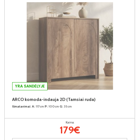
YRA SANDĖLYJE
ARCO komoda-indauja 2D (Tamsiai ruda)
Išmatavimai:
A:
117cm
P:
100cm
G:
35cm
Kaina:
179€