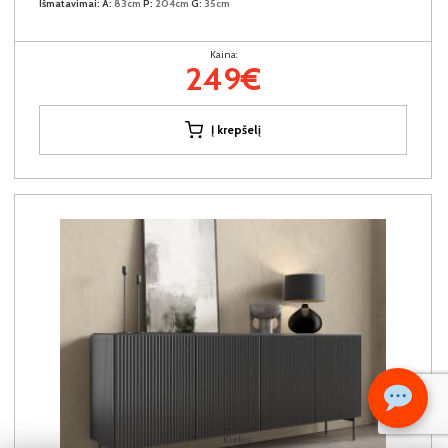
Išmatavimai:
A:
83cm
P:
204cm
G:
35cm
Kaina:
249€
Į krepšelį
Kiekis: