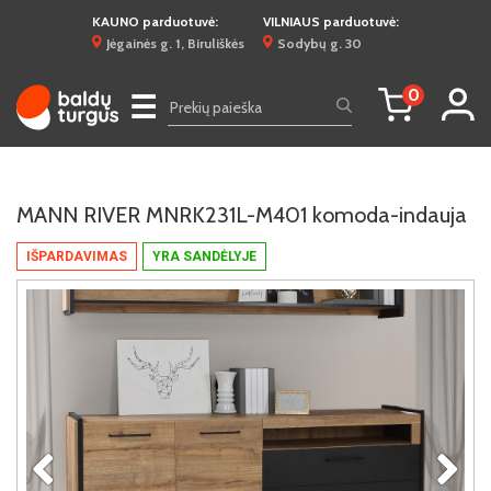
KAUNO parduotuvė:
VILNIAUS parduotuvė:
Jėgainės g. 1, Biruliškės
Sodybų g. 30
0
☰
MANN RIVER MNRK231L-M401 komoda-indauja
IŠPARDAVIMAS
YRA SANDĖLYJE