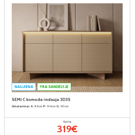
NAUJIENA
YRA SANDĖLYJE
SEMI C komoda-indauja 3D3S
Išmatavimai:
A:
84cm
P:
154cm
G:
40cm
Kaina:
319€