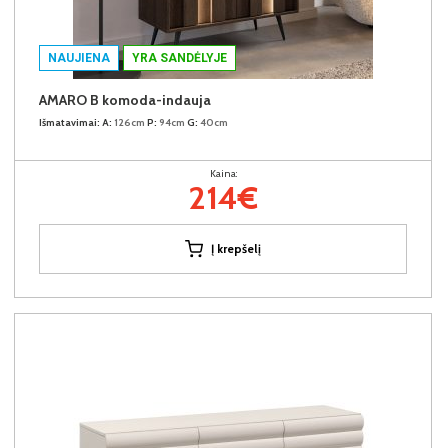
NAUJIENA
YRA SANDĖLYJE
AMARO B komoda-indauja
Išmatavimai:
A:
126cm
P:
94cm
G:
40cm
Kaina:
214€
Į krepšelį