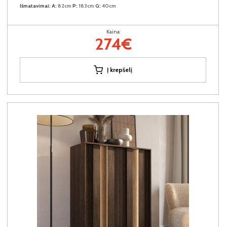
Išmatavimai:
A:
82cm
P:
183cm
G:
40cm
Kaina:
274€
Į krepšelį