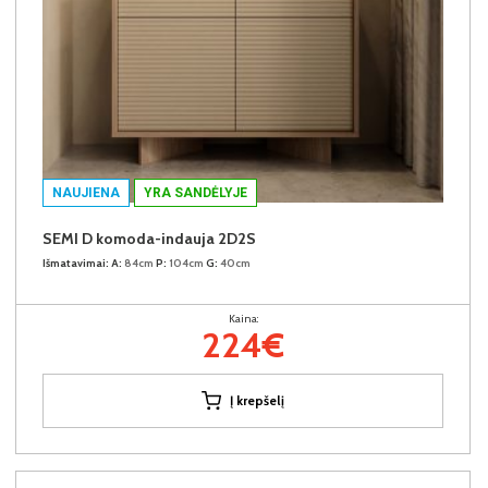
NAUJIENA
YRA SANDĖLYJE
SEMI D komoda-indauja 2D2S
Išmatavimai:
A:
84cm
P:
104cm
G:
40cm
Kaina:
224€
Į krepšelį