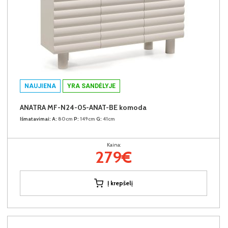
NAUJIENA
YRA SANDĖLYJE
ANATRA MF-N24-05-ANAT-BE komoda
Išmatavimai:
A:
80cm
P:
149cm
G:
41cm
Kaina:
279€
Į krepšelį