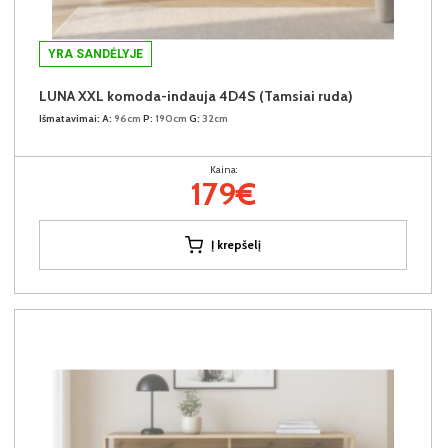
YRA SANDĖLYJE
LUNA XXL komoda-indauja 4D4S (Tamsiai ruda)
Išmatavimai:
A:
96cm
P:
190cm
G:
32cm
Kaina:
179€
Į krepšelį