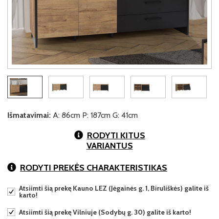
Išmatavimai:
A: 86cm P: 187cm G: 41cm
RODYTI KITUS
VARIANTUS
RODYTI PREKĖS CHARAKTERISTIKAS
Atsiimti šią prekę Kauno LEZ (Jėgainės g. 1, Biruliškės) galite iš
karto!
Atsiimti šią prekę Vilniuje (Sodybų g. 30) galite iš karto!