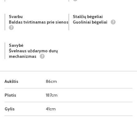
Svarbu
Stalčių bėgeliai
Baldas tvirtinamas prie sienos
Guoliniai bėgeliai
?
?
Savybė
Švelnaus uždarymo durų
mechanizmas
?
Aukštis
86cm
Plotis
187cm
Gylis
41cm