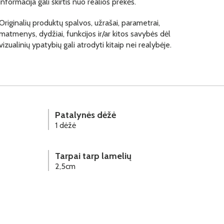
informacija gali skirtis nuo realios prekės.
Originalių produktų spalvos, užrašai, parametrai,
matmenys, dydžiai, funkcijos ir/ar kitos savybės dėl
vizualinių ypatybių gali atrodyti kitaip nei realybėje.
Patalynės dėžė
1 dėžė
Tarpai tarp lamelių
2,5cm