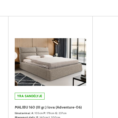
YRA SANDĖLYJE
MALIBU 160 (III gr.) lova (Adventure-06)
Išmatavimai:
A:
105cm
P:
178cm
G:
237cm
Miegamoji dalis:
P:
160cm
I:
200cm