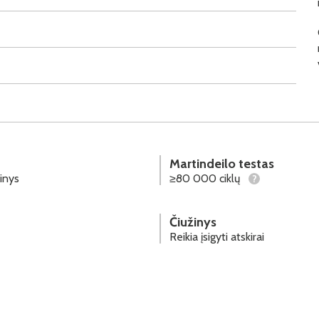
Martindeilo testas
inys
≥80 000 ciklų
?
Čiužinys
Reikia įsigyti atskirai