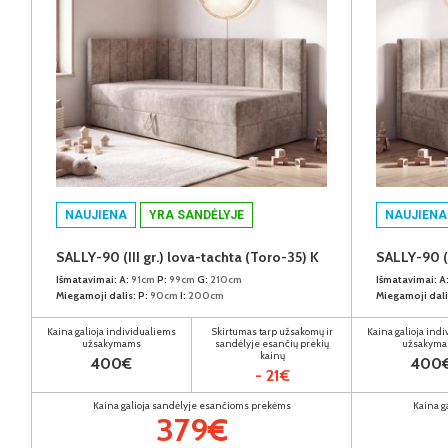
NAUJIENA
YRA SANDĖLYJE
NAUJIENA
SALLY-90 (III gr.) lova-tachta (Toro-35) K
SALLY-90 (I
Išmatavimai:
A:
91cm
P:
99cm
G:
210cm
Išmatavimai:
A
Miegamoji dalis:
P:
90cm
I:
200cm
Miegamoji dali
Kaina galioja individualiems
Skirtumas tarp užsakomų ir
Kaina galioja ind
užsakymams
sandėlyje esančių prekių
užsakym
kainų
400€
400
- 21€
Kaina galioja sandėlyje esančioms prekėms
Kaina g
379€