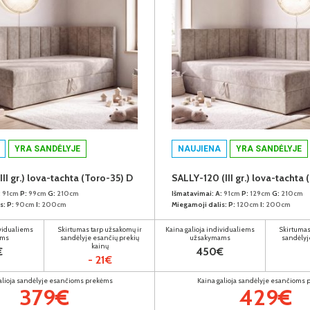
YRA SANDĖLYJE
NAUJIENA
YRA SANDĖLYJE
II gr.) lova-tachta (Toro-35) D
SALLY-120 (III gr.) lova-tachta 
:
91cm
P:
99cm
G:
210cm
Išmatavimai:
A:
91cm
P:
129cm
G:
210cm
s:
P:
90cm
I:
200cm
Miegamoji dalis:
P:
120cm
I:
200cm
ividualiems
Skirtumas tarp užsakomų ir
Kaina galioja individualiems
Skirtumas
ams
sandėlyje esančių prekių
užsakymams
sandėlyj
kainų
€
450€
- 21€
alioja sandėlyje esančioms prekėms
Kaina galioja sandėlyje esančioms
379€
429€