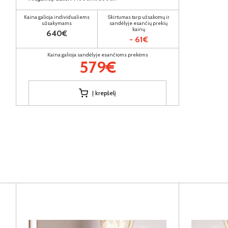
Kaina galioja individualiems
Skirtumas tarp užsakomų ir
užsakymams
sandėlyje esančių prekių
kainų
640€
- 61€
Kaina galioja sandėlyje esančioms prekėms
579€
Į krepšelį