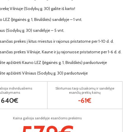
 prekę Vilniuje (Sodybų g. 30) galite iš karto!
 LEZ (Jėgainės g. 1, Biruliškės) sandėlyje – 1 vnt.
iaus (Sodybų g. 30) sandėlyje – 5 vnt.
ančias prekes į kitus miestus ir rajonus pristatome per 1-10 d. d.
ančias prekes Vilniuje, Kaune ir jų rajonuose pristatome per 1-6 d. d.
lite apžiūrėti Kauno LEZ (Jėgainės g. 1, Biruliškės) parduotuvėje
lite apžiūrėti Vilniaus (Sodybų g. 30) parduotuvėje
lioja individualiems
Skirtumas tarp užsakomų ir sandėlyje
užsakymams
esančių prekių kainų
640€
-61€
Kaina galioja sandėlyje esančioms prekėms