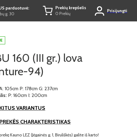
Prekių krepšelis
US parduotuvė:
Prisijungti
0 Prekių
ų g. 30
JE
 160 (III gr.) lova
nture-94)
A: 105cm P: 178cm G: 237cm
is:
P: 160cm I: 200cm
KITUS VARIANTUS
 PREKĖS CHARAKTERISTIKAS
prekę Kauno LEZ (Jėgainės g. 1, Biruliškės) galite iš karto!