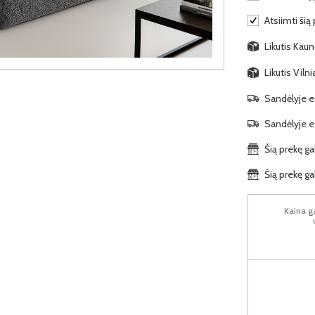
Atsiimti šią
Likutis Kauno
Likutis Viln
Sandėlyje es
Sandėlyje es
Šią prekę ga
Šią prekę ga
Kaina ga