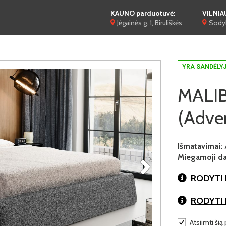
KAUNO parduotuvė:
VILNIA
Jėgainės g. 1, Biruliškės
Sodyb
YRA SANDĖLY
MALIBU
(Adve
Išmatavimai:
Miegamoji dal
RODYTI 
RODYTI
Atsiimti šią 