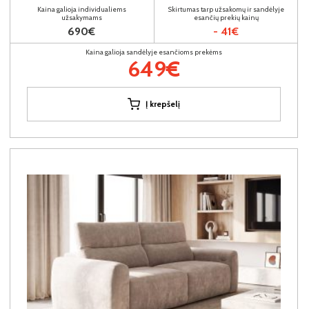
Kaina galioja individualiems
Skirtumas tarp užsakomų ir sandėlyje
užsakymams
esančių prekių kainų
690€
- 41€
Kaina galioja sandėlyje esančioms prekėms
649€
Į krepšelį