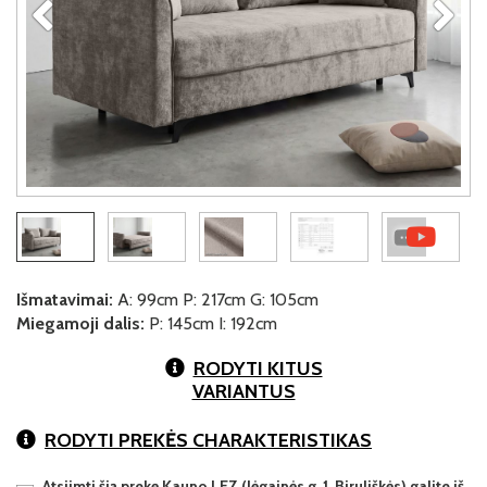
Išmatavimai:
A: 99cm P: 217cm G: 105cm
Miegamoji dalis:
P: 145cm I: 192cm
RODYTI KITUS
VARIANTUS
RODYTI PREKĖS CHARAKTERISTIKAS
Atsiimti šią prekę Kauno LEZ (Jėgainės g. 1, Biruliškės) galite iš