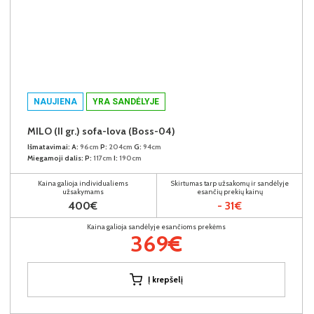
NAUJIENA
YRA SANDĖLYJE
MILO (II gr.) sofa-lova (Boss-04)
Išmatavimai:
A:
96cm
P:
204cm
G:
94cm
Miegamoji dalis:
P:
117cm
I:
190cm
Kaina galioja individualiems
Skirtumas tarp užsakomų ir sandėlyje
užsakymams
esančių prekių kainų
400€
- 31€
Kaina galioja sandėlyje esančioms prekėms
369€
Į krepšelį