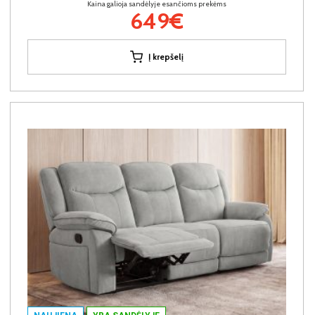
Kaina galioja sandėlyje esančioms prekėms
649€
Į krepšelį