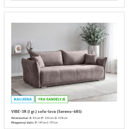
NAUJIENA
YRA SANDĖLYJE
VIBE-3R (I gr.) sofa-lova (Sereno-685)
Išmatavimai:
A:
85cm
P:
235cm
G:
108cm
Miegamoji dalis:
P:
147cm
I:
197cm