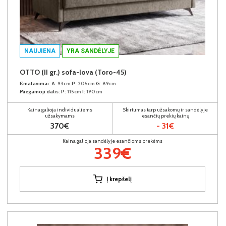
NAUJIENA
YRA SANDĖLYJE
OTTO (II gr.) sofa-lova (Toro-45)
Išmatavimai:
A:
93cm
P:
205cm
G:
89cm
Miegamoji dalis:
P:
115cm
I:
190cm
Kaina galioja individualiems
Skirtumas tarp užsakomų ir sandėlyje
užsakymams
esančių prekių kainų
370€
- 31€
Kaina galioja sandėlyje esančioms prekėms
339€
Į krepšelį