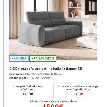
NAUJIENA
YRA SANDĖLYJE
GIZO (I gr.) sofa su elektrine funkcija (Lumo-95)
Išmatavimai:
A:
83-103cm
P:
250cm
G:
109cm
Miegamoji dalis:
P:
105cm
I:
200cm
Kaina galioja individualiems
Skirtumas tarp užsakomų ir sandėlyje
užsakymams
esančių prekių kainų
1750€
- 151€
Kaina galioja sandėlyje esančioms prekėms
1599€