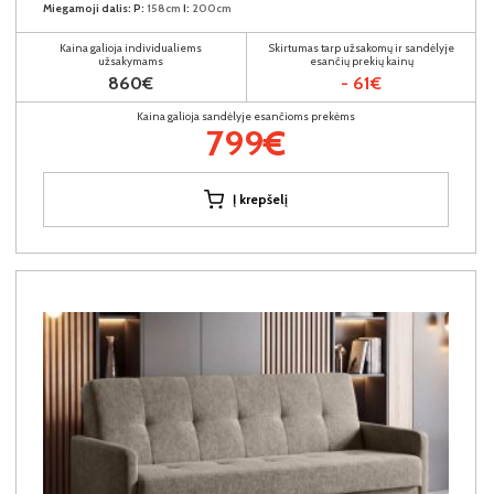
Miegamoji dalis:
P:
158cm
I:
200cm
Kaina galioja individualiems
Skirtumas tarp užsakomų ir sandėlyje
užsakymams
esančių prekių kainų
860€
- 61€
Kaina galioja sandėlyje esančioms prekėms
799€
Į krepšelį