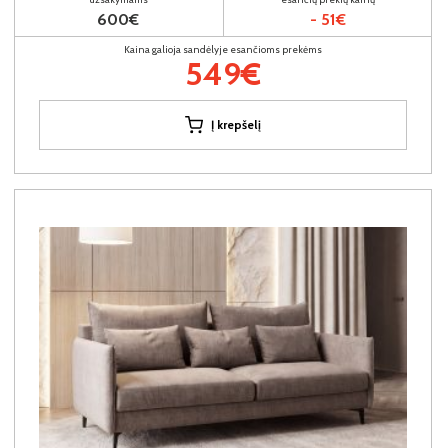
600€
- 51€
Kaina galioja sandėlyje esančioms prekėms
549€
Į krepšelį