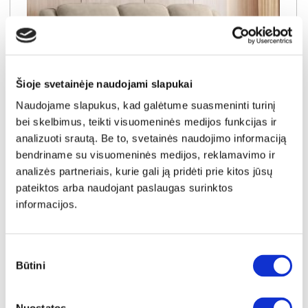
Šioje svetainėje naudojami slapukai
Naudojame slapukus, kad galėtume suasmeninti turinį
bei skelbimus, teikti visuomeninės medijos funkcijas ir
analizuoti srautą. Be to, svetainės naudojimo informaciją
NAUJIENA
YRA SANDĖLYJE
bendriname su visuomeninės medijos, reklamavimo ir
analizės partneriais, kurie gali ją pridėti prie kitos jūsų
LANCASTER-III (II gr.) trivietė sofa-reglaineris (EDA828-02 Šviesiai rudas)
pateiktos arba naudojant paslaugas surinktos
Išmatavimai:
A:
104cm
P:
210cm
G:
90cm
informacijos.
Kaina:
649€
Sutikimo
Būtini
pasirinkimas
Į krepšelį