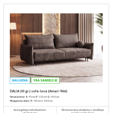
NAUJIENA
YRA SANDĖLYJE
DALIA (III gr.) sofa-lova (Amari-966)
Išmatavimai:
A:
95cm
P:
225cm
G:
100cm
Miegamoji dalis:
P:
145cm
I:
200cm
Kaina galioja individualiems
Skirtumas tarp užsakomų ir sandėlyje
užsakymams
esančių prekių kainų