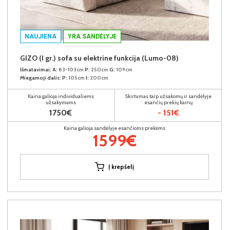
NAUJIENA
YRA SANDĖLYJE
GIZO (I gr.) sofa su elektrine funkcija (Lumo-08)
Išmatavimai:
A:
83-103cm
P:
250cm
G:
109cm
Miegamoji dalis:
P:
105cm
I:
200cm
Kaina galioja individualiems
Skirtumas tarp užsakomų ir sandėlyje
užsakymams
esančių prekių kainų
1750€
- 151€
Kaina galioja sandėlyje esančioms prekėms
1599€
Į krepšelį