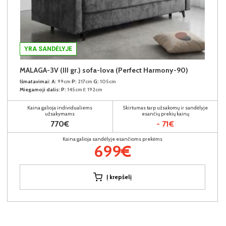
YRA SANDĖLYJE
MALAGA-3V (III gr.) sofa-lova (Perfect Harmony-90)
Išmatavimai:
A:
99cm
P:
217cm
G:
105cm
Miegamoji dalis:
P:
145cm
I:
192cm
Kaina galioja individualiems
Skirtumas tarp užsakomų ir sandėlyje
užsakymams
esančių prekių kainų
770€
- 71€
Kaina galioja sandėlyje esančioms prekėms
699€
Į krepšelį