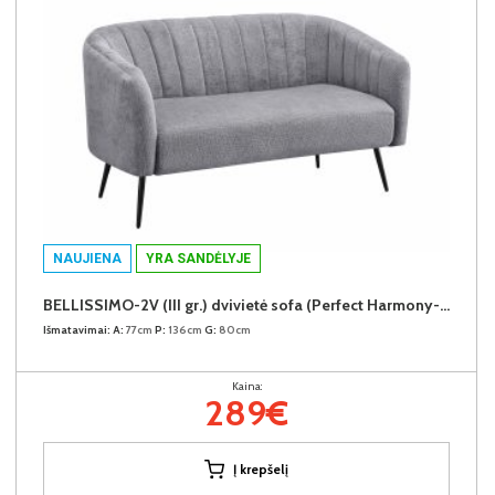
NAUJIENA
YRA SANDĖLYJE
BELLISSIMO-2V (III gr.) dvivietė sofa (Perfect Harmony-85)
Išmatavimai:
A:
77cm
P:
136cm
G:
80cm
Kaina:
289€
Į krepšelį