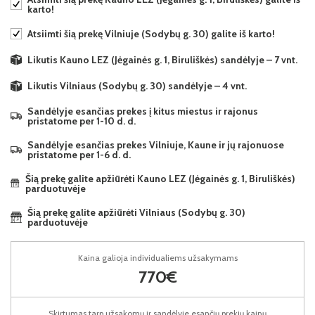
karto!
Atsiimti šią prekę Vilniuje (Sodybų g. 30) galite iš karto!
Likutis Kauno LEZ (Jėgainės g. 1, Biruliškės) sandėlyje – 7 vnt.
Likutis Vilniaus (Sodybų g. 30) sandėlyje – 4 vnt.
Sandėlyje esančias prekes į kitus miestus ir rajonus
pristatome per 1-10 d. d.
Sandėlyje esančias prekes Vilniuje, Kaune ir jų rajonuose
pristatome per 1-6 d. d.
Šią prekę galite apžiūrėti Kauno LEZ (Jėgainės g. 1, Biruliškės)
parduotuvėje
Šią prekę galite apžiūrėti Vilniaus (Sodybų g. 30)
parduotuvėje
Kaina galioja individualiems užsakymams
770€
Skirtumas tarp užsakomų ir sandėlyje esančių prekių kainų