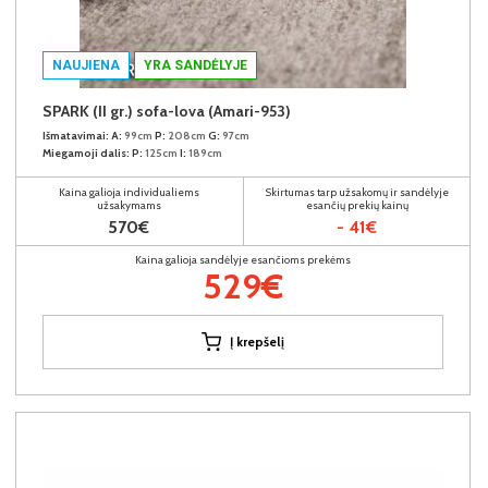
NAUJIENA
YRA SANDĖLYJE
SPARK (II gr.) sofa-lova (Amari-953)
Išmatavimai:
A:
99cm
P:
208cm
G:
97cm
Miegamoji dalis:
P:
125cm
I:
189cm
Kaina galioja individualiems
Skirtumas tarp užsakomų ir sandėlyje
užsakymams
esančių prekių kainų
570€
- 41€
Kaina galioja sandėlyje esančioms prekėms
529€
Į krepšelį