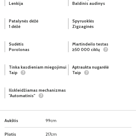
Lenkija
Baldinis audinys
Patalynės dėžė
Spyruoklės
1 dėžė
Zigzaginės
Sudėtis
Martindeilo testas
Porolonas
≥50 000 ciklų
?
Tinka kasdieniam miegojimui
Aptraukta nugarėlė
Taip
?
Taip
?
Išskleidžiamas mechanizmas
"Automatinis"
?
Aukštis
99cm
Plotis
217cm