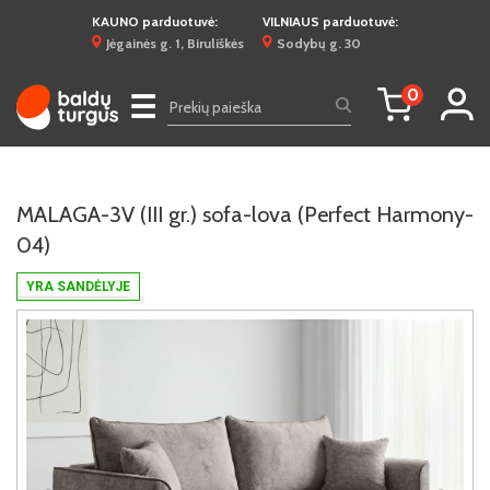
KAUNO parduotuvė:
VILNIAUS parduotuvė:
Jėgainės g. 1, Biruliškės
Sodybų g. 30
0
☰
MALAGA-3V (III gr.) sofa-lova (Perfect Harmony-
04)
YRA SANDĖLYJE