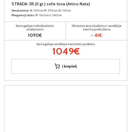
STRADA-3R (II gr.) sofa-lova (Artico Nata)
Išmatavimai:
A:
100cm
P:
290cm
G:
125cm
Miegamoji dalis:
P:
160cm
I:
240cm
Kaina galioja individualiems
Skirtumas tarp užsakomų ir sandėlyje
užsakymams
esančių prekių kainų
1090€
- 41€
Kaina galioja sandėlyje esančioms prekėms
1049€
Į krepšelį