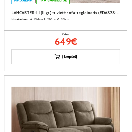
NAUJIENA
YRA SANDĖLYJE
LANCASTER-III (II gr.) trivietė sofa-reglaineris (EDA828-10 Pilkas)
Išmatavimai:
A:
104cm
P:
210cm
G:
90cm
Kaina:
649€
Į krepšelį