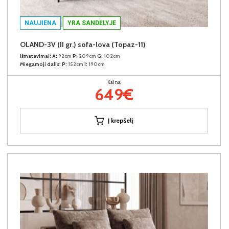
NAUJIENA
YRA SANDĖLYJE
OLAND-3V (II gr.) sofa-lova (Topaz-11)
Išmatavimai:
A:
92cm
P:
209cm
G:
102cm
Miegamoji dalis:
P:
152cm
I:
190cm
Kaina:
649€
Į krepšelį