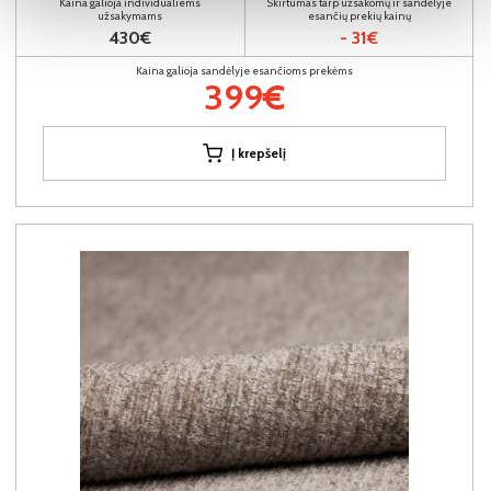
Kaina galioja individualiems
Skirtumas tarp užsakomų ir sandėlyje
užsakymams
esančių prekių kainų
430€
- 31€
Kaina galioja sandėlyje esančioms prekėms
399€
Į krepšelį