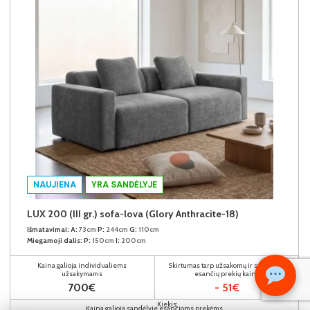
NAUJIENA
YRA SANDĖLYJE
LUX 200 (III gr.) sofa-lova (Glory Anthracite-18)
Išmatavimai:
A:
73cm
P:
244cm
G:
110cm
Miegamoji dalis:
P:
150cm
I:
200cm
Kaina galioja individualiems
Skirtumas tarp užsakomų ir sandėlyje
užsakymams
esančių prekių kainų
700€
- 51€
Kiekis:
Kaina galioja sandėlyje esančioms prekėms