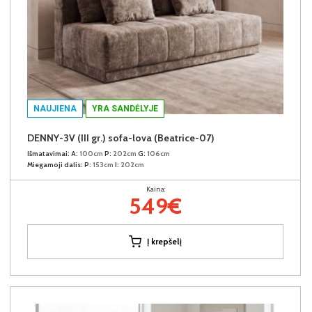
NAUJIENA
YRA SANDĖLYJE
DENNY-3V (III gr.) sofa-lova (Beatrice-07)
Išmatavimai:
A:
100cm
P:
202cm
G:
106cm
Miegamoji dalis:
P:
153cm
I:
202cm
Kaina:
549€
Į krepšelį