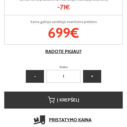
-71€
Kaina galioja sandėlyje esančioms prekėms
699€
RADOTE PIGIAU?
Kiekis:
−
+
Į KREPŠELĮ
PRISTATYMO KAINA