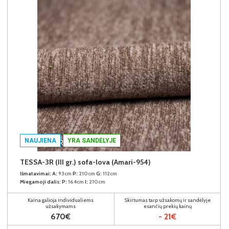
NAUJIENA
YRA SANDĖLYJE
TESSA-3R (III gr.) sofa-lova (Amari-954)
Išmatavimai:
A:
93cm
P:
210cm
G:
112cm
Miegamoji dalis:
P:
164cm
I:
210cm
Kaina galioja individualiems
Skirtumas tarp užsakomų ir sandėlyje
užsakymams
esančių prekių kainų
670€
- 21€