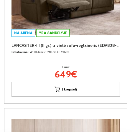
NAUJIENA
YRA SANDĖLYJE
LANCASTER-III (II gr.) trivietė sofa-reglaineris (EDA828-05 Rudas)
Išmatavimai:
A:
104cm
P:
210cm
G:
90cm
Kaina:
649€
Į krepšelį