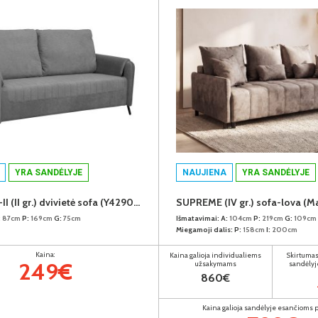
YRA SANDĖLYJE
NAUJIENA
YRA SANDĖLYJE
MARBELLA-II (II gr.) dvivietė sofa (Y429074 Pilkas)
:
87cm
P:
169cm
G:
75cm
Išmatavimai:
A:
104cm
P:
219cm
G:
109cm
Miegamoji dalis:
P:
158cm
I:
200cm
Kaina:
Kaina galioja individualiems
Skirtumas
249€
užsakymams
sandėlyj
860€
Kaina galioja sandėlyje esančioms