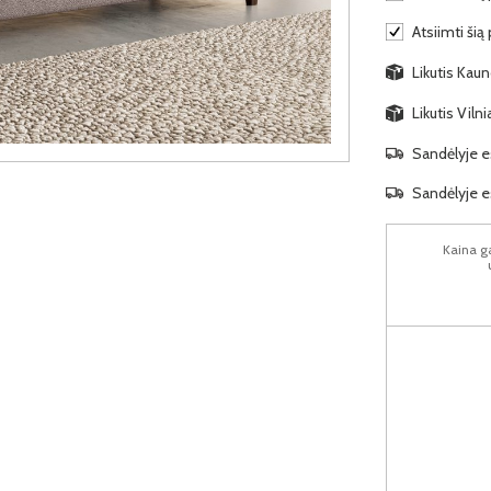
Atsiimti šią
Likutis Kaun
Likutis Viln
Sandėlyje es
Sandėlyje es
Kaina ga