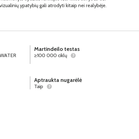
vizualinių ypatybių gali atrodyti kitaip nei realybėje.
Martindeilo testas
s "WATER
≥100 000 ciklų
?
Aptraukta nugarėlė
Taip
?