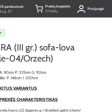
Prekių krepšelis
US parduotuvė:
Prisijungti
0 Prekių
ų g. 30
JE
 (III gr.) sofa-lova
le-04/Orzech)
A: 90cm P: 235cm G: 101cm
is:
P: 146cm I: 200cm
KITUS VARIANTUS
 PREKĖS CHARAKTERISTIKAS
prekę Kauno LEZ (Jėgainės g. 1, Biruliškės) galite iš karto!