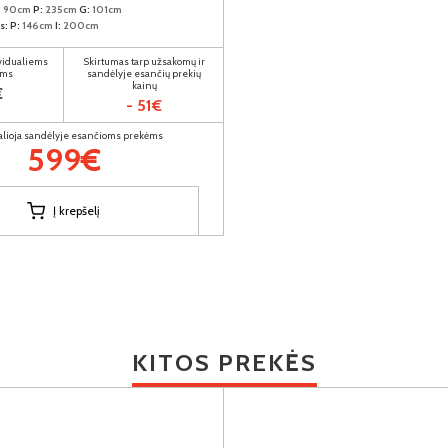
:
90cm
P:
235cm
G:
101cm
s:
P:
146cm
I:
200cm
ividualiems
Skirtumas tarp užsakomų ir
ams
sandėlyje esančių prekių
kainų
€
- 51€
alioja sandėlyje esančioms prekėms
599€
Į krepšelį
KITOS PREKĖS