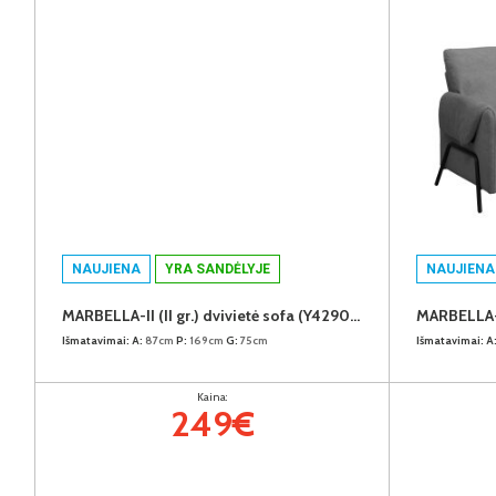
NAUJIENA
YRA SANDĖLYJE
NAUJIENA
MARBELLA-II (II gr.) dvivietė sofa (Y429078 Rudas)
Išmatavimai:
A:
87cm
P:
169cm
G:
75cm
Išmatavimai:
A
Kaina:
249€