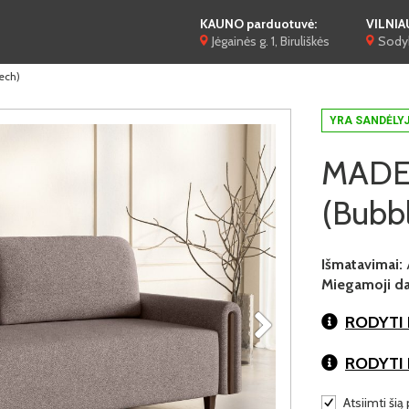
KAUNO parduotuvė:
VILNIA
Jėgainės g. 1, Biruliškės
Sodyb
ech)
YRA SANDĖLY
MADERA
(Bubb
Išmatavimai:
Miegamoji dal
RODYTI 
RODYTI
Atsiimti šią 