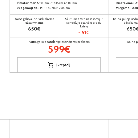
Išmatavimai:
A:
90cm
P:
235cm
G:
101cm
Išmatavimai:
A
Miegamoji dalis:
P:
146cm
I:
200cm
Miegamoji dali
Kaina galioja individualiems
Skirtumas tarp užsakomų ir
Kaina galioja ind
užsakymams
sandėlyje esančių prekių
užsakym
kainų
650€
650
- 51€
Kaina galioja sandėlyje esančioms prekėms
Kaina g
599€
Į krepšelį