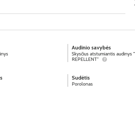
Audinio savybės
inys
Skysčius atstumiantis audiny
REPELLENT"
?
s
Sudėtis
Porolonas