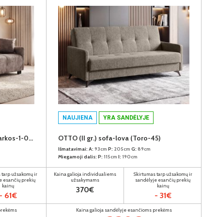
NAUJIENA
YRA SANDĖLYJE
SUPREME (IV gr.) sofa-lova (Markos-1-04)
OTTO (II gr.) sofa-lova (Toro-45)
Išmatavimai:
A:
93cm
P:
205cm
G:
89cm
Miegamoji dalis:
P:
115cm
I:
190cm
 tarp užsakomų ir
Kaina galioja individualiems
Skirtumas tarp užsakomų ir
e esančių prekių
užsakymams
sandėlyje esančių prekių
kainų
kainų
370€
- 61€
- 31€
 prekėms
Kaina galioja sandėlyje esančioms prekėms