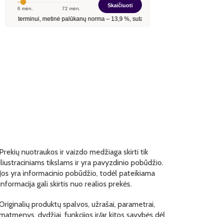
Prekių nuotraukos ir vaizdo medžiaga skirti tik
iliustraciniams tikslams ir yra pavyzdinio pobūdžio.
Jos yra informacinio pobūdžio, todėl pateikiama
informacija gali skirtis nuo realios prekės.
Originalių produktų spalvos, užrašai, parametrai,
matmenys, dydžiai, funkcijos ir/ar kitos savybės dėl