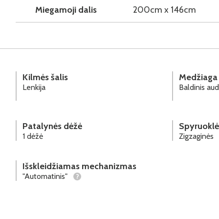
Miegamoji dalis
200cm x 146cm
Kilmės šalis
Medžiaga
Lenkija
Baldinis aud
Patalynės dėžė
Spyruoklė
1 dėžė
Zigzaginės
Išskleidžiamas mechanizmas
"Automatinis"
?