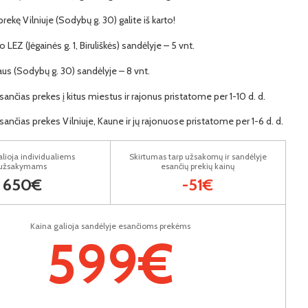
 prekę Vilniuje (Sodybų g. 30) galite iš karto!
o LEZ (Jėgainės g. 1, Biruliškės) sandėlyje – 5 vnt.
iaus (Sodybų g. 30) sandėlyje – 8 vnt.
ančias prekes į kitus miestus ir rajonus pristatome per 1-10 d. d.
ančias prekes Vilniuje, Kaune ir jų rajonuose pristatome per 1-6 d. d.
lioja individualiems
Skirtumas tarp užsakomų ir sandėlyje
užsakymams
esančių prekių kainų
650€
-51€
Kaina galioja sandėlyje esančioms prekėms
599€