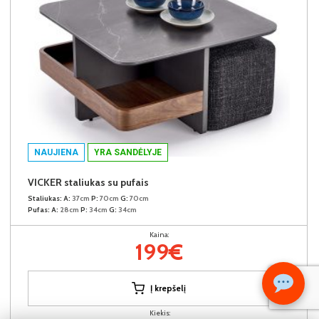
NAUJIENA
YRA SANDĖLYJE
VICKER staliukas su pufais
Staliukas:
A:
37cm
P:
70cm
G:
70cm
Pufas:
A:
28cm
P:
34cm
G:
34cm
Kaina:
199€
Į krepšelį
Kiekis: