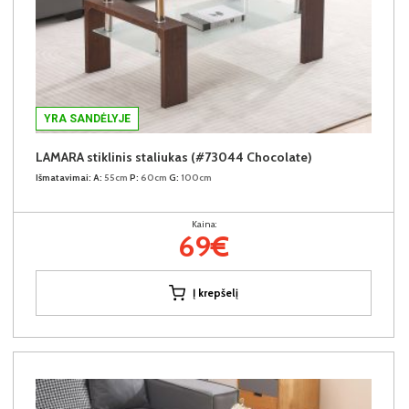
YRA SANDĖLYJE
LAMARA stiklinis staliukas (#73044 Chocolate)
Išmatavimai:
A:
55cm
P:
60cm
G:
100cm
Kaina:
69€
Į krepšelį