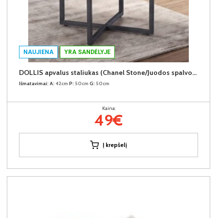
NAUJIENA
YRA SANDĖLYJE
DOLLIS apvalus staliukas (Chanel Stone/Juodos spalvos kojos)
Išmatavimai:
A:
42cm
P:
50cm
G:
50cm
Kaina:
49€
Į krepšelį