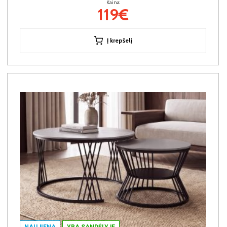
Kaina:
119€
Į krepšelį
NAUJIENA
YRA SANDĖLYJE