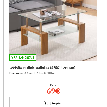
YRA SANDĖLYJE
LAMARA stiklinis staliukas (#75014 Artisan)
Išmatavimai:
A:
55cm
P:
60cm
G:
100cm
Kaina:
69€
Į krepšelį