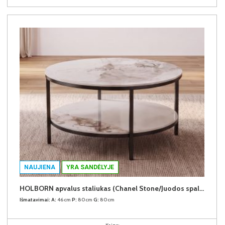
NAUJIENA
YRA SANDĖLYJE
HOLBORN apvalus staliukas (Chanel Stone/Juodos spalvos kojos)
Išmatavimai:
A:
46cm
P:
80cm
G:
80cm