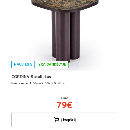
NAUJIENA
YRA SANDĖLYJE
CORDINA-S staliukas
Išmatavimai:
A:
56cm
P:
50cm
G:
50cm
Kaina:
79€
Į krepšelį