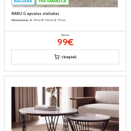
NAUJIENA
YRA SANDĖLYJE
NABU G apvalus staliukas
Išmatavimai:
A:
49cm
P:
90cm
G:
90cm
Kaina:
99€
Į krepšelį