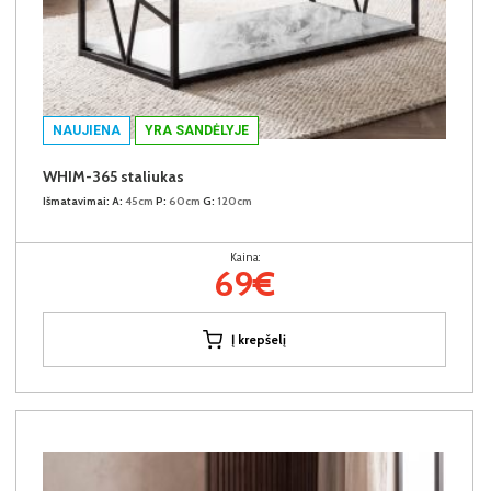
NAUJIENA
YRA SANDĖLYJE
WHIM-365 staliukas
Išmatavimai:
A:
45cm
P:
60cm
G:
120cm
Kaina:
69€
Į krepšelį