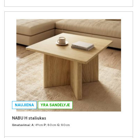
NAUJIENA
YRA SANDĖLYJE
NABU H staliukas
Išmatavimai:
A:
49cm
P:
80cm
G:
80cm