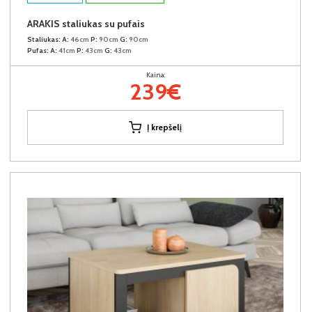
ARAKIS staliukas su pufais
Staliukas:
A:
46cm
P:
90cm
G:
90cm
Pufas:
A:
41cm
P:
43cm
G:
43cm
Kaina:
239€
Į krepšelį