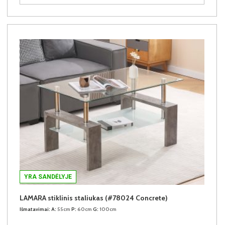
YRA SANDĖLYJE
LAMARA stiklinis staliukas (#78024 Concrete)
Išmatavimai:
A:
55cm
P:
60cm
G:
100cm