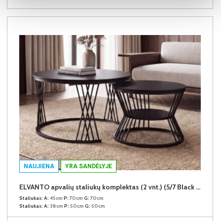
NAUJIENA
YRA SANDĖLYJE
ELVANTO apvalių staliukų komplektas (2 vnt.) (5/7 Black Matt)
Staliukas:
A:
45cm
P:
70cm
G:
70cm
Staliukas:
A:
38cm
P:
50cm
G:
50cm