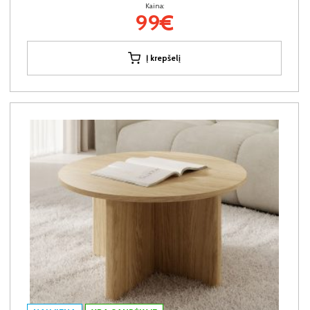
Kaina:
99€
Į krepšelį