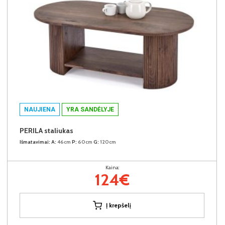
NAUJIENA
YRA SANDĖLYJE
PERILA staliukas
Išmatavimai:
A:
46cm
P:
60cm
G:
120cm
Kaina:
124€
Į krepšelį