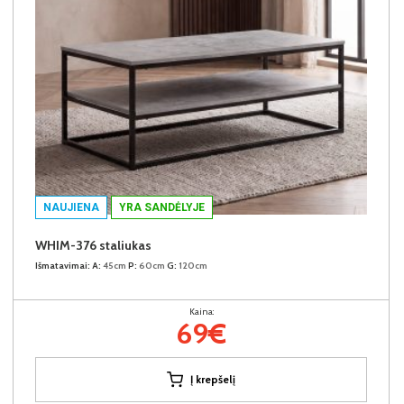
NAUJIENA
YRA SANDĖLYJE
WHIM-376 staliukas
Išmatavimai:
A:
45cm
P:
60cm
G:
120cm
Kaina:
69€
Į krepšelį