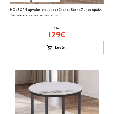
HOLBORN apvalus staliukas (Chanel Stone/Aukso spalvos kojos)
Išmatavimai:
A:
46cm
P:
80cm
G:
80cm
Kaina:
129€
Į krepšelį