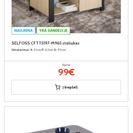
NAUJIENA
YRA SANDĖLYJE
SELFOSS CFTT5197-M965 staliukas
Išmatavimai:
A:
51cm
P:
62cm
G:
90cm
Kaina:
99€
Į krepšelį