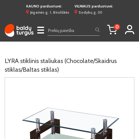
KAUNO parduotuvė:
VILNIAUS parduotuvė:
Jėgainės g. 1, Biruliškės
Sodybų g. 30
0
☰
LYRA stiklinis staliukas (Chocolate/Skaidrus
stiklas/Baltas stiklas)