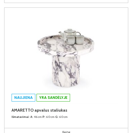
NAUJIENA
YRA SANDĖLYJE
AMARETTO apvalus staliukas
Išmatavimai:
A:
46cm
P:
60cm
G:
60cm
Kaina: