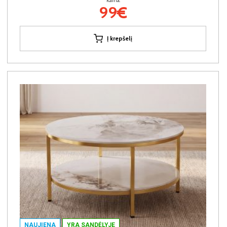
Kaina:
99€
Į krepšelį
NAUJIENA
YRA SANDĖLYJE