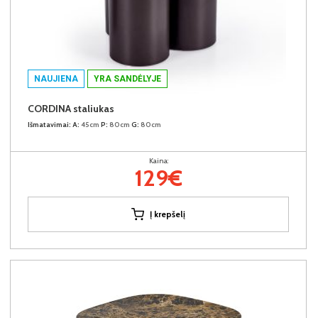
NAUJIENA
YRA SANDĖLYJE
CORDINA staliukas
Išmatavimai:
A:
45cm
P:
80cm
G:
80cm
Kaina:
129€
Į krepšelį