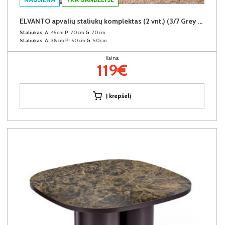
ELVANTO apvalių staliukų komplektas (2 vnt.) (3/7 Grey Matt)
Staliukas:
A:
45cm
P:
70cm
G:
70cm
Staliukas:
A:
38cm
P:
50cm
G:
50cm
Kaina:
119€
Į krepšelį