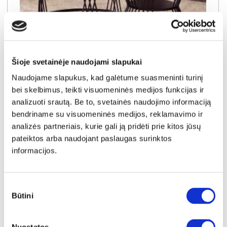
NAUJIENA
YRA SANDĖLYJE
Šioje svetainėje naudojami slapukai
Naudojame slapukus, kad galėtume suasmeninti turinį
ELVANTO apvalių staliukų komplektas (2 vnt.) (1/7 White Marble Gloss)
bei skelbimus, teikti visuomeninės medijos funkcijas ir
Staliukas:
A:
45cm
P:
70cm
G:
70cm
Staliukas:
A:
38cm
P:
50cm
G:
50cm
analizuoti srautą. Be to, svetainės naudojimo informaciją
bendriname su visuomeninės medijos, reklamavimo ir
Kaina:
119€
analizės partneriais, kurie gali ją pridėti prie kitos jūsų
pateiktos arba naudojant paslaugas surinktos
informacijos.
Į krepšelį
Sutikimo
Būtini
pasirinkimas