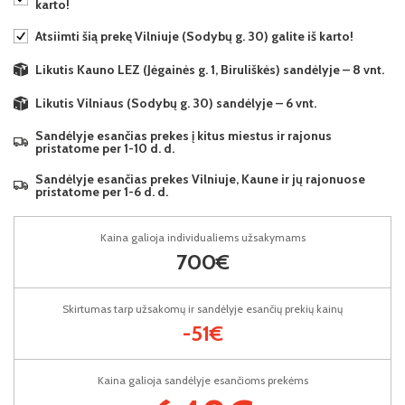
karto!
Atsiimti šią prekę Vilniuje (Sodybų g. 30) galite iš karto!
Likutis Kauno LEZ (Jėgainės g. 1, Biruliškės) sandėlyje – 8 vnt.
Likutis Vilniaus (Sodybų g. 30) sandėlyje – 6 vnt.
Sandėlyje esančias prekes į kitus miestus ir rajonus
pristatome per 1-10 d. d.
Sandėlyje esančias prekes Vilniuje, Kaune ir jų rajonuose
pristatome per 1-6 d. d.
Kaina galioja individualiems užsakymams
700€
Skirtumas tarp užsakomų ir sandėlyje esančių prekių kainų
-51€
Kaina galioja sandėlyje esančioms prekėms