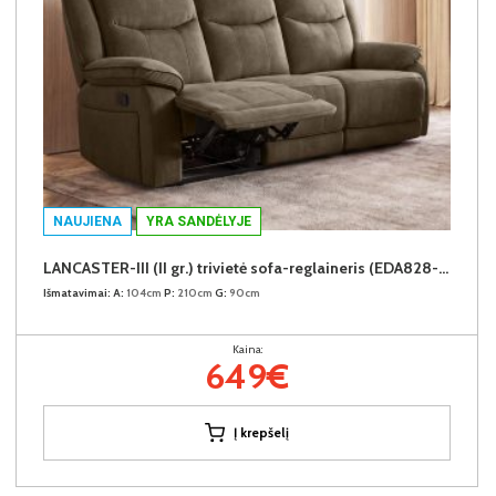
NAUJIENA
YRA SANDĖLYJE
LANCASTER-III (II gr.) trivietė sofa-reglaineris (EDA828-05 Rudas)
Išmatavimai:
A:
104cm
P:
210cm
G:
90cm
Kaina:
649€
Į krepšelį