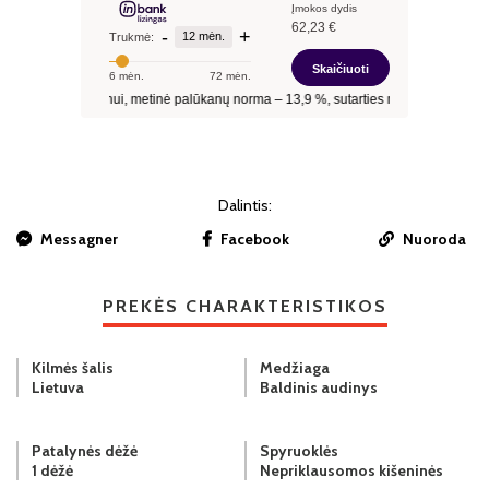
Dalintis:
Messagner
Facebook
Nuoroda
PREKĖS CHARAKTERISTIKOS
Kilmės šalis
Medžiaga
Lietuva
Baldinis audinys
Patalynės dėžė
Spyruoklės
1 dėžė
Nepriklausomos kišeninės