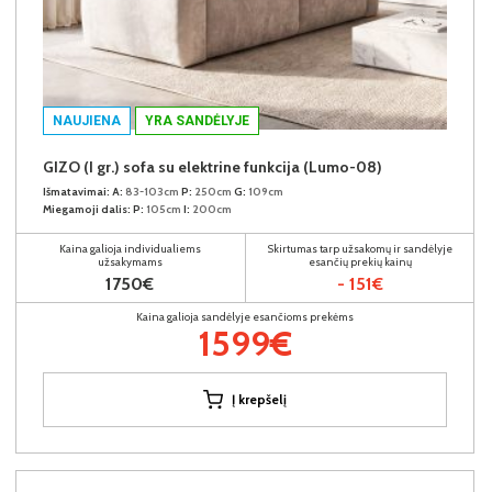
NAUJIENA
YRA SANDĖLYJE
GIZO (I gr.) sofa su elektrine funkcija (Lumo-08)
Išmatavimai:
A:
83-103cm
P:
250cm
G:
109cm
Miegamoji dalis:
P:
105cm
I:
200cm
Kaina galioja individualiems
Skirtumas tarp užsakomų ir sandėlyje
užsakymams
esančių prekių kainų
1750€
- 151€
Kaina galioja sandėlyje esančioms prekėms
1599€
Į krepšelį