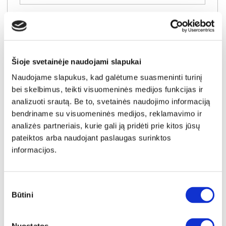
Šioje svetainėje naudojami slapukai
Naudojame slapukus, kad galėtume suasmeninti turinį
bei skelbimus, teikti visuomeninės medijos funkcijas ir
analizuoti srautą. Be to, svetainės naudojimo informaciją
bendriname su visuomeninės medijos, reklamavimo ir
analizės partneriais, kurie gali ją pridėti prie kitos jūsų
pateiktos arba naudojant paslaugas surinktos
informacijos.
NAUJIENA
YRA SANDĖLYJE
Sutikimo
Būtini
pasirinkimas
MARBELLA-II (II gr.) dvivietė sofa (Y429074 Pilkas)
Išmatavimai:
A:
87cm
P:
169cm
G:
75cm