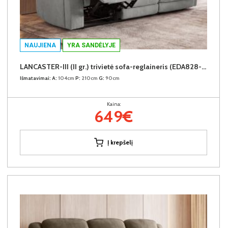
NAUJIENA
YRA SANDĖLYJE
LANCASTER-III (II gr.) trivietė sofa-reglaineris (EDA828-10 Pilkas)
Išmatavimai:
A:
104cm
P:
210cm
G:
90cm
Kaina:
649€
Į krepšelį