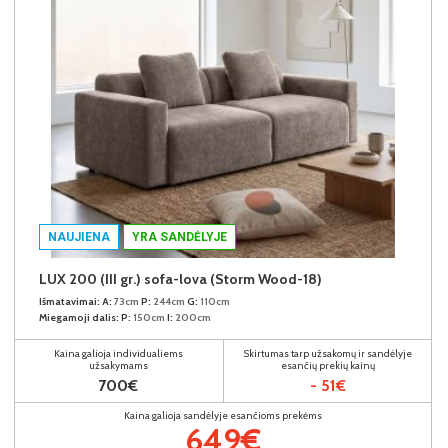
NAUJIENA
YRA SANDĖLYJE
LUX 200 (III gr.) sofa-lova (Storm Wood-18)
Išmatavimai:
A:
73cm
P:
244cm
G:
110cm
Miegamoji dalis:
P:
150cm
I:
200cm
Kaina galioja individualiems
Skirtumas tarp užsakomų ir sandėlyje
užsakymams
esančių prekių kainų
700€
- 51€
Kaina galioja sandėlyje esančioms prekėms
649€