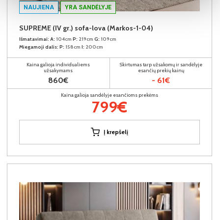
NAUJIENA
YRA SANDĖLYJE
SUPREME (IV gr.) sofa-lova (Markos-1-04)
Išmatavimai:
A:
104cm
P:
219cm
G:
109cm
Miegamoji dalis:
P:
158cm
I:
200cm
Kaina galioja individualiems
Skirtumas tarp užsakomų ir sandėlyje
užsakymams
esančių prekių kainų
860€
- 61€
Kaina galioja sandėlyje esančioms prekėms
799€
Į krepšelį