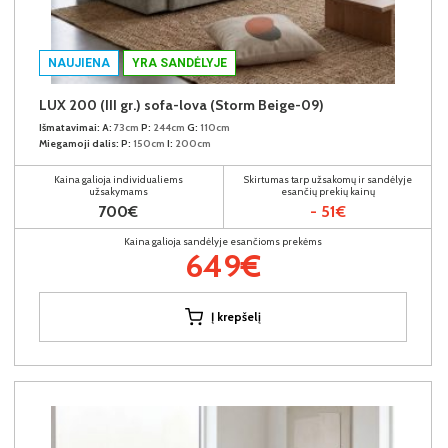
NAUJIENA
YRA SANDĖLYJE
LUX 200 (III gr.) sofa-lova (Storm Beige-09)
Išmatavimai:
A:
73cm
P:
244cm
G:
110cm
Miegamoji dalis:
P:
150cm
I:
200cm
Kaina galioja individualiems
Skirtumas tarp užsakomų ir sandėlyje
užsakymams
esančių prekių kainų
700€
- 51€
Kaina galioja sandėlyje esančioms prekėms
649€
Į krepšelį