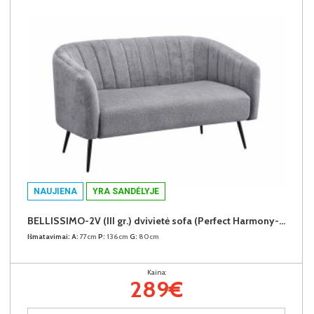
NAUJIENA
YRA SANDĖLYJE
BELLISSIMO-2V (III gr.) dvivietė sofa (Perfect Harmony-85)
Išmatavimai:
A:
77cm
P:
136cm
G:
80cm
Kaina:
289€