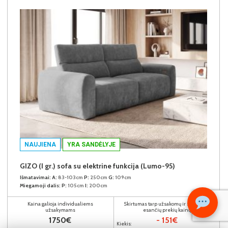
NAUJIENA
YRA SANDĖLYJE
GIZO (I gr.) sofa su elektrine funkcija (Lumo-95)
Išmatavimai:
A:
83-103cm
P:
250cm
G:
109cm
Miegamoji dalis:
P:
105cm
I:
200cm
Kaina galioja individualiems
Skirtumas tarp užsakomų ir sandėlyje
užsakymams
esančių prekių kainų
1750€
- 151€
Kiekis: