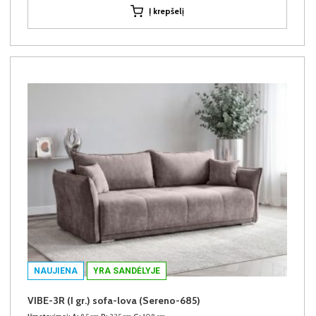
Į krepšelį
NAUJIENA
YRA SANDĖLYJE
VIBE-3R (I gr.) sofa-lova (Sereno-685)