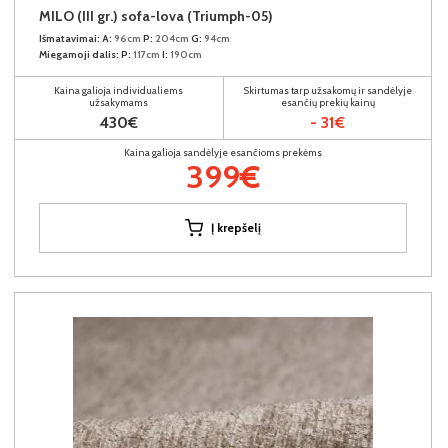
MILO (III gr.) sofa-lova (Triumph-05)
Išmatavimai:
A:
96cm
P:
204cm
G:
94cm
Miegamoji dalis:
P:
117cm
I:
190cm
Kaina galioja individualiems
Skirtumas tarp užsakomų ir sandėlyje
užsakymams
esančių prekių kainų
430€
- 31€
Kaina galioja sandėlyje esančioms prekėms
399€
Į krepšelį