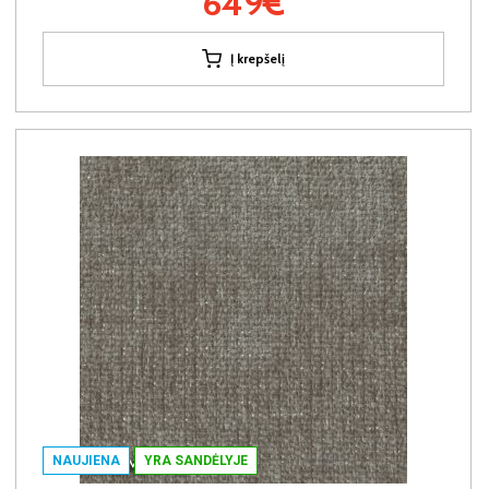
649€
Į krepšelį
NAUJIENA
YRA SANDĖLYJE