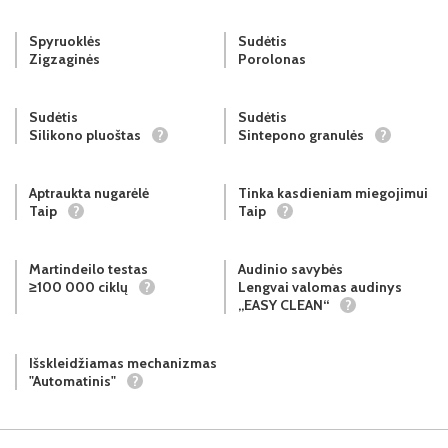
Spyruoklės
Sudėtis
Zigzaginės
Porolonas
Sudėtis
Sudėtis
Silikono pluoštas
?
Sintepono granulės
?
Aptraukta nugarėlė
Tinka kasdieniam miegojimui
Taip
?
Taip
?
Martindeilo testas
Audinio savybės
≥100 000 ciklų
?
Lengvai valomas audinys
„EASY CLEAN“
?
Išskleidžiamas mechanizmas
"Automatinis"
?