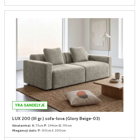
YRA SANDĖLYJE
LUX 200 (III gr.) sofa-lova (Glory Beige-03)
Išmatavimai:
A:
73cm
P:
244cm
G:
110cm
Miegamoji dalis:
P:
150cm
I:
200cm