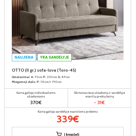
NAUJIENA
YRA SANDĖLYJE
OTTO (II gr.) sofa-lova (Toro-45)
Išmatavimai:
A:
93cm
P:
205cm
G:
89cm
Miegamoji dalis:
P:
115cm
I:
190cm
Kaina galioja individualiems
Skirtumas tarp užsakomų ir sandėlyje
užsakymams
esančių prekių kainų
370€
- 31€
Kaina galioja sandėlyje esančioms prekėms
339€
Į krepšelį