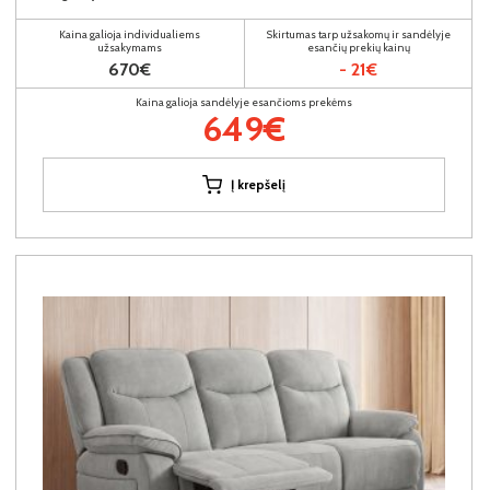
Kaina galioja individualiems
Skirtumas tarp užsakomų ir sandėlyje
užsakymams
esančių prekių kainų
670€
- 21€
Kaina galioja sandėlyje esančioms prekėms
649€
Į krepšelį