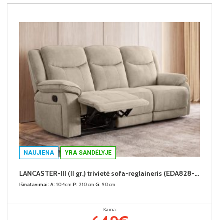
NAUJIENA
YRA SANDĖLYJE
LANCASTER-III (II gr.) trivietė sofa-reglaineris (EDA828-02 Šviesiai rudas)
Išmatavimai:
A:
104cm
P:
210cm
G:
90cm
Kaina: