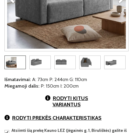
Išmatavimai:
A: 73cm P: 244cm G: 110cm
Miegamoji dalis:
P: 150cm I: 200cm
RODYTI KITUS
VARIANTUS
RODYTI PREKĖS CHARAKTERISTIKAS
Atsiimti šią prekę Kauno LEZ (Jėgainės g. 1, Biruliškės) galite iš