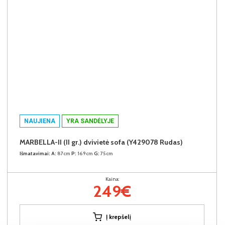
NAUJIENA
YRA SANDĖLYJE
MARBELLA-II (II gr.) dvivietė sofa (Y429078 Rudas)
Išmatavimai:
A:
87cm
P:
169cm
G:
75cm
Kaina:
249€
Į krepšelį