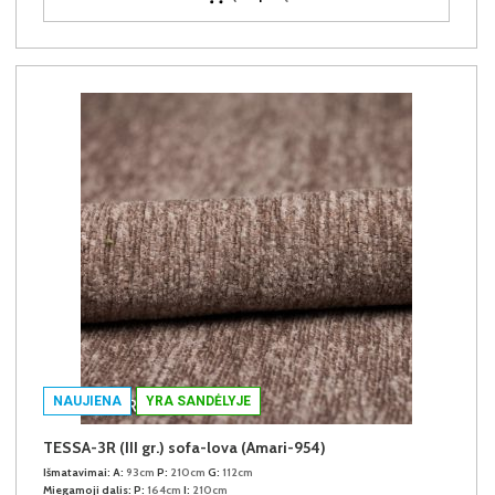
NAUJIENA
YRA SANDĖLYJE
TESSA-3R (III gr.) sofa-lova (Amari-954)
Išmatavimai:
A:
93cm
P:
210cm
G:
112cm
Miegamoji dalis:
P:
164cm
I:
210cm