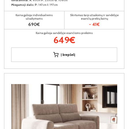
Išmatavimai:
A:
85cm
P:
235cm
G:
108cm
Miegamoji dalis:
P:
147cm
I:
197cm
Kaina galioja individualiems
Skirtumas tarp užsakomų ir sandėlyje
užsakymams
esančių prekių kainų
690€
- 41€
Kaina galioja sandėlyje esančioms prekėms
649€
Į krepšelį