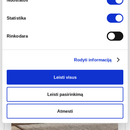
Nuostatos
Kaina:
249€
Statistika
Į krepšelį
Rinkodara
Rodyti informaciją
Leisti visus
Leisti pasirinkimą
Atmesti