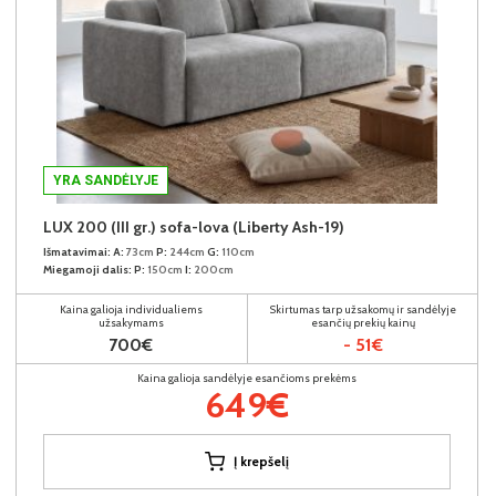
YRA SANDĖLYJE
LUX 200 (III gr.) sofa-lova (Liberty Ash-19)
Išmatavimai:
A:
73cm
P:
244cm
G:
110cm
Miegamoji dalis:
P:
150cm
I:
200cm
Kaina galioja individualiems
Skirtumas tarp užsakomų ir sandėlyje
užsakymams
esančių prekių kainų
700€
- 51€
Kaina galioja sandėlyje esančioms prekėms
649€
Į krepšelį