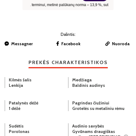
Dalintis:
Messagner
Facebook
Nuoroda
PREKĖS CHARAKTERISTIKOS
Kilmės šalis
Medžiaga
Lenkija
Baldinis audinys
Patalynės dėžė
Pagrindas čiužiniui
1 dėžė
Grotelės su metaliniu rėmu
Sudėtis
Audinio savybės
Porolonas
Gyvūnams draugiškas