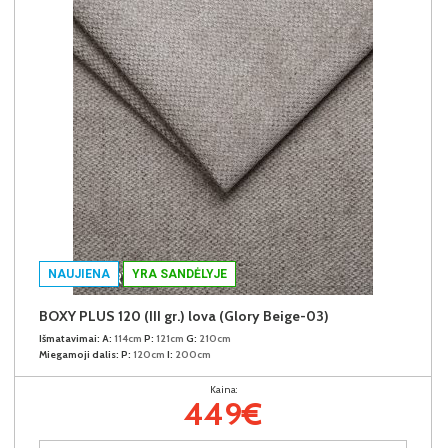
NAUJIENA
YRA SANDĖLYJE
BOXY PLUS 120 (III gr.) lova (Glory Beige-03)
Išmatavimai:
A:
114cm
P:
121cm
G:
210cm
Miegamoji dalis:
P:
120cm
I:
200cm
Kaina:
449€