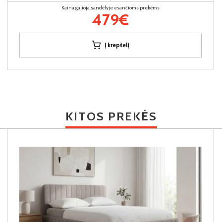
Kaina galioja sandėlyje esančioms prekėms
479€
Į krepšelį
KITOS PREKĖS