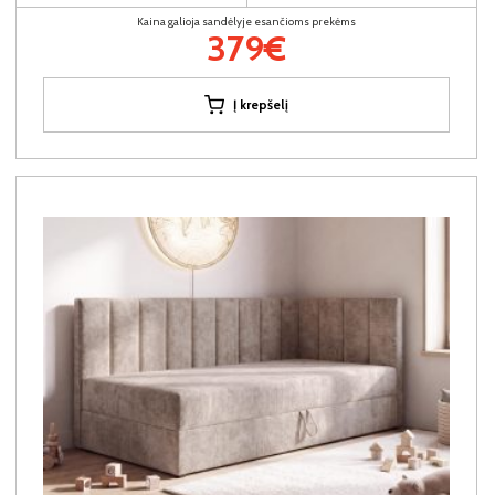
Kaina galioja sandėlyje esančioms prekėms
379€
Į krepšelį