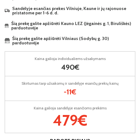
Sandėlyje esančias prekes Vilniuje, Kaune ir jų rajonuose
pristatome per 1-6 d. d.
Šią prekę galite apžiūrėti Kauno LEZ (Jėgainės g. 1, Biruliškės)
parduotuvėje
Šią prekę galite apžiūrėti Vilniaus (Sodybų g. 30)
parduotuvėje
Kaina galioja individualiems užsakymams
490€
Skirtumas tarp užsakomų ir sandėlyje esančių prekių kainų
-11€
Kaina galioja sandėlyje esančioms prekėms
479€