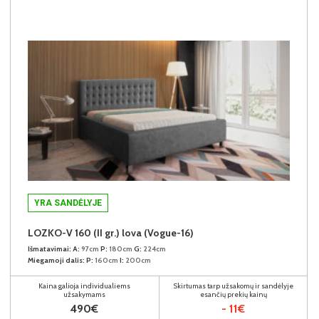
YRA SANDĖLYJE
LOZKO-V 160 (II gr.) lova (Vogue-16)
Išmatavimai:
A:
97cm
P:
180cm
G:
224cm
Miegamoji dalis:
P:
160cm
I:
200cm
Kaina galioja individualiems
Skirtumas tarp užsakomų ir sandėlyje
užsakymams
esančių prekių kainų
490€
- 11€