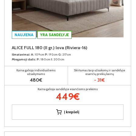
NAUJIENA
YRA SANDĖLYJE
ALICE FULL 180 (II gr.) lova (Riviera-16)
Išmatavimai:
A:
109cm
P:
192cm
G:
217cm
Miegamoji dalis:
P:
180cm
I:
200cm
Kaina galioja individualiems
Skirtumas tarp užsakomų ir sandėlyje
užsakymams
esančių prekių kainų
480€
- 31€
Kaina galioja sandėlyje esančioms prekėms
449€
Į krepšelį