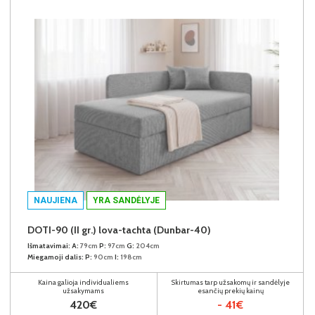
NAUJIENA
YRA SANDĖLYJE
DOTI-90 (II gr.) lova-tachta (Dunbar-40)
Išmatavimai:
A:
79cm
P:
97cm
G:
204cm
Miegamoji dalis:
P:
90cm
I:
198cm
Kaina galioja individualiems
Skirtumas tarp užsakomų ir sandėlyje
užsakymams
esančių prekių kainų
420€
- 41€