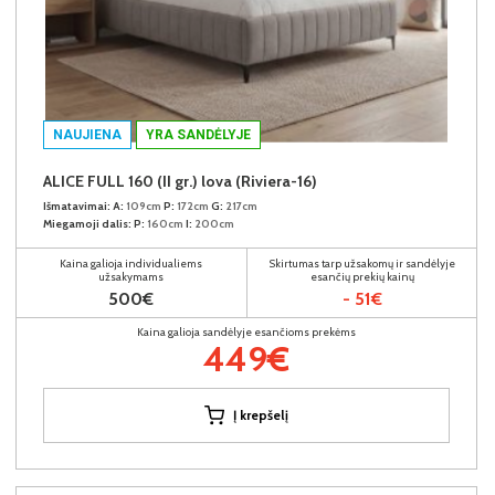
NAUJIENA
YRA SANDĖLYJE
ALICE FULL 160 (II gr.) lova (Riviera-16)
Išmatavimai:
A:
109cm
P:
172cm
G:
217cm
Miegamoji dalis:
P:
160cm
I:
200cm
Kaina galioja individualiems
Skirtumas tarp užsakomų ir sandėlyje
užsakymams
esančių prekių kainų
500€
- 51€
Kaina galioja sandėlyje esančioms prekėms
449€
Į krepšelį