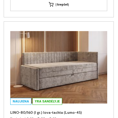
Į krepšelį
NAUJIENA
YRA SANDĖLYJE
LINO-80/160 (I gr.) lova-tachta (Lumo-45)