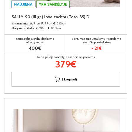
NAUJIENA
YRA SANDĖLYJE
SALLY-90 (III gr.) lova-tachta (Toro-35) D
Išmatavimai:
A:
91cm
P:
99cm
G:
210cm
Miegamoji dalis:
P:
90cm
I:
200cm
Kaina galioja individualiems
Skirtumas tarp užsakomų ir sandėlyje
užsakymams
esančių prekių kainų
400€
- 21€
Kaina galioja sandėlyje esančioms prekėms
379€
Į krepšelį