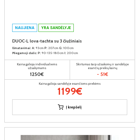
NAUJIENA
YRA SANDĖLYJE
DUOC-L lova-tachta su 3 čiužiniais
Išmatavimai:
A:
93cm
P:
207cm
G:
100cm
Miegamoji dalis:
P:
90-135-180cm
I:
200cm
Kaina galioja individualiems
Skirtumas tarp užsakomų ir sandėlyje
užsakymams
esančių prekių kainų
1250€
- 51€
Kaina galioja sandėlyje esančioms prekėms
1199€
Į krepšelį