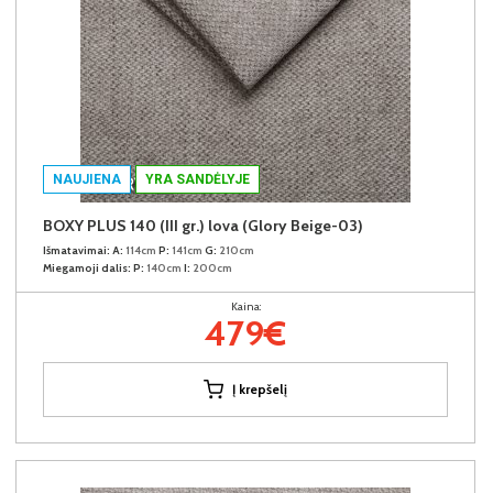
NAUJIENA
YRA SANDĖLYJE
BOXY PLUS 140 (III gr.) lova (Glory Beige-03)
Išmatavimai:
A:
114cm
P:
141cm
G:
210cm
Miegamoji dalis:
P:
140cm
I:
200cm
Kaina:
479€
Į krepšelį