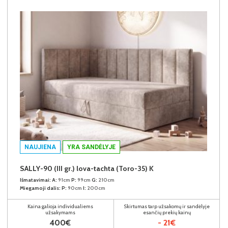
NAUJIENA
YRA SANDĖLYJE
SALLY-90 (III gr.) lova-tachta (Toro-35) K
Išmatavimai:
A:
91cm
P:
99cm
G:
210cm
Miegamoji dalis:
P:
90cm
I:
200cm
Kaina galioja individualiems
Skirtumas tarp užsakomų ir sandėlyje
užsakymams
esančių prekių kainų
400€
- 21€