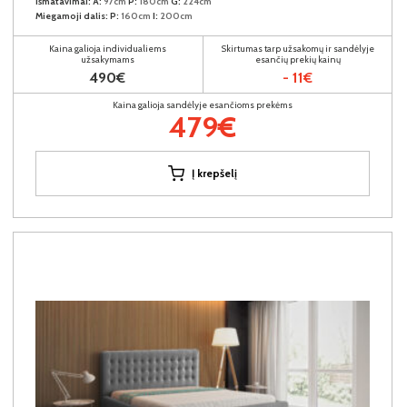
Išmatavimai:
A:
97cm
P:
180cm
G:
224cm
Miegamoji dalis:
P:
160cm
I:
200cm
Kaina galioja individualiems
Skirtumas tarp užsakomų ir sandėlyje
užsakymams
esančių prekių kainų
490€
- 11€
Kaina galioja sandėlyje esančioms prekėms
479€
Į krepšelį