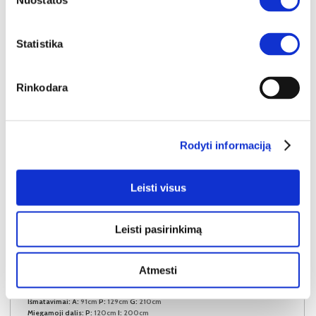
Nuostatos
Statistika
Rinkodara
Rodyti informaciją
Leisti visus
Leisti pasirinkimą
NAUJIENA
YRA SANDĖLYJE
Atmesti
SALLY-120 (III gr.) lova-tachta (Toro-35) D
Išmatavimai:
A:
91cm
P:
129cm
G:
210cm
Miegamoji dalis:
P:
120cm
I:
200cm