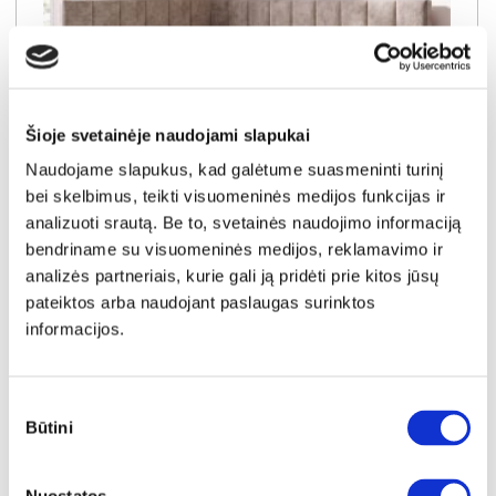
Šioje svetainėje naudojami slapukai
Naudojame slapukus, kad galėtume suasmeninti turinį
bei skelbimus, teikti visuomeninės medijos funkcijas ir
NAUJIENA
YRA SANDĖLYJE
analizuoti srautą. Be to, svetainės naudojimo informaciją
bendriname su visuomeninės medijos, reklamavimo ir
SALLY-120 (III gr.) lova-tachta (Toro-35) K
analizės partneriais, kurie gali ją pridėti prie kitos jūsų
Išmatavimai:
A:
91cm
P:
129cm
G:
210cm
Miegamoji dalis:
P:
120cm
I:
200cm
pateiktos arba naudojant paslaugas surinktos
informacijos.
Kaina galioja individualiems
Skirtumas tarp užsakomų ir sandėlyje
užsakymams
esančių prekių kainų
450€
- 21€
Sutikimo
Kaina galioja sandėlyje esančioms prekėms
429€
Būtini
pasirinkimas
Į krepšelį