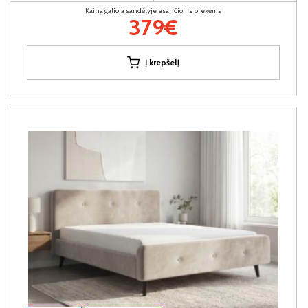
Kaina galioja sandėlyje esančioms prekėms
379€
Į krepšelį