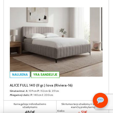
NAUJIENA
YRA SANDĖLYJE
ALICE FULL 140 (II gr.) lova (Riviera-16)
Išmatavimai:
A:
109cm
P:
152cm
G:
217cm
Miegamoji dalis:
P:
140cm
I:
200cm
Kaina galioja individualiems
Skirtumas tarp užsakomų ir sandėlyje
užsakymams
esančių prekių kainų
Kiekis:
480€
- 51€