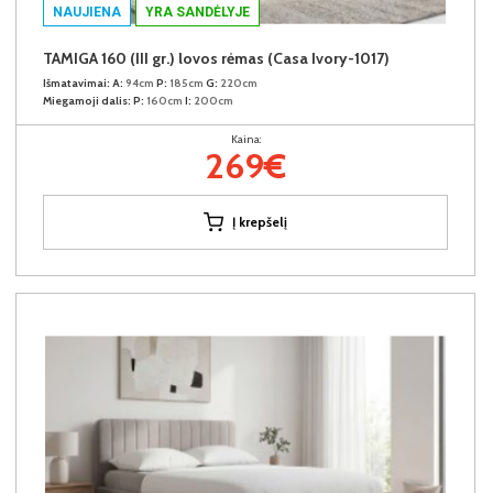
NAUJIENA
YRA SANDĖLYJE
TAMIGA 160 (III gr.) lovos rėmas (Casa Ivory-1017)
Išmatavimai:
A:
94cm
P:
185cm
G:
220cm
Miegamoji dalis:
P:
160cm
I:
200cm
Kaina:
269€
Į krepšelį