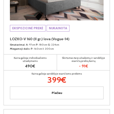
EKSPOZICINĖ PREKĖ
NUKAINOTA
LOZKO-V 160 (II gr.) lova (Vogue-14)
Išmatavimai:
A:
97cm
P:
180cm
G:
224cm
Miegamoji dalis:
P:
160cm
I:
200cm
Kaina galioja individualiems
Skirtumas tarp užsakomų ir sandėlyje
užsakymams
esančių prekių kainų
490€
- 91€
Kaina galioja sandėlyje esančioms prekėms
399€
Plačiau