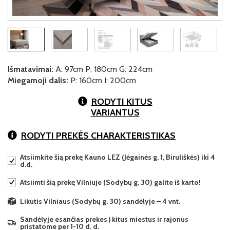
Išmatavimai:
A: 97cm P: 180cm G: 224cm
Miegamoji dalis:
P: 160cm I: 200cm
RODYTI KITUS
VARIANTUS
RODYTI PREKĖS CHARAKTERISTIKAS
Atsiimkite šią prekę Kauno LEZ (Jėgainės g. 1, Biruliškės) iki 4
d.d.
Atsiimti šią prekę Vilniuje (Sodybų g. 30) galite iš karto!
Likutis Vilniaus (Sodybų g. 30) sandėlyje – 4 vnt.
Sandėlyje esančias prekes į kitus miestus ir rajonus
pristatome per 1-10 d. d.