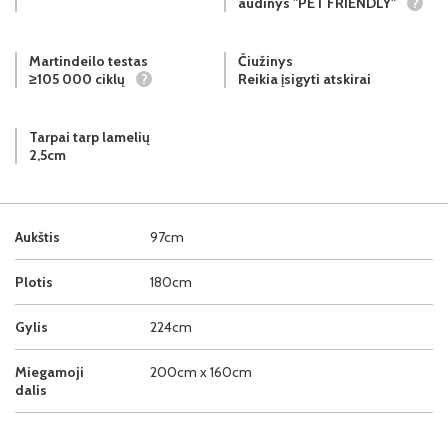
audinys "PET FRIENDLY"
?
Martindeilo testas
Čiužinys
≥105 000 ciklų
?
Reikia įsigyti atskirai
Tarpai tarp lamelių
2,5cm
Aukštis
97cm
Plotis
180cm
Gylis
224cm
Miegamoji
200cm x 160cm
dalis