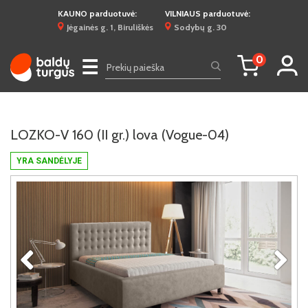
KAUNO parduotuvė:
VILNIAUS parduotuvė:
Jėgainės g. 1, Biruliškės
Sodybų g. 30
0
☰
LOZKO-V 160 (II gr.) lova (Vogue-04)
YRA SANDĖLYJE