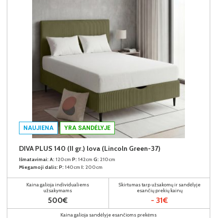
NAUJIENA
YRA SANDĖLYJE
DIVA PLUS 140 (II gr.) lova (Lincoln Green-37)
Išmatavimai:
A:
120cm
P:
142cm
G:
210cm
Miegamoji dalis:
P:
140cm
I:
200cm
Kaina galioja individualiems
Skirtumas tarp užsakomų ir sandėlyje
užsakymams
esančių prekių kainų
500€
- 31€
Kaina galioja sandėlyje esančioms prekėms