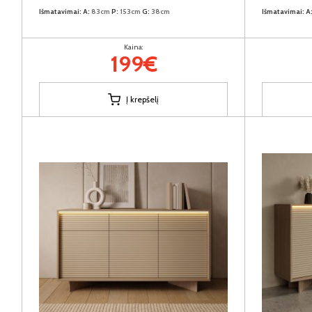
Išmatavimai:
A:
83cm
P:
153cm
G:
38cm
Išmatavimai:
A
Kaina:
199€
Į krepšelį