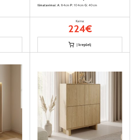
Išmatavimai:
A:
84cm
P:
104cm
G:
40cm
Kaina:
224€
Į krepšelį