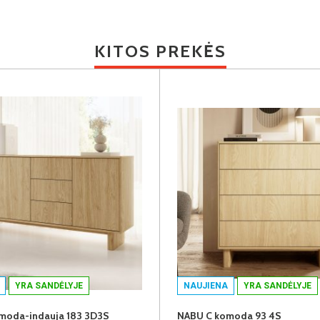
KITOS PREKĖS
YRA SANDĖLYJE
NAUJIENA
YRA SANDĖLYJE
moda-indauja 183 3D3S
NABU C komoda 93 4S