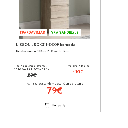
IŠPARDAVIMAS
YRA SANDĖLYJE
LISSON LSQK311-D30F komoda
Išmatavimai:
A:
128cm
P:
42cm
G:
42cm
Kaina taikyta laikotarpiu
Pritaikyta nuolaida
2026-06-25 iki 2026-07-24
- 10€
89€
Kaina galioja sandėlyje esančioms prekėms
79€
Į krepšelį