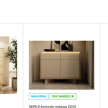
NAUJIENA
YRA SANDĖLYJE
SEMI D komoda-indauja 2D2S