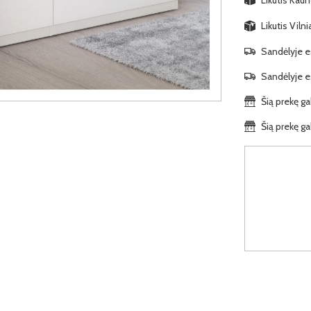
Likutis Viln
Sandėlyje es
Sandėlyje es
Šią prekę ga
Šią prekę ga