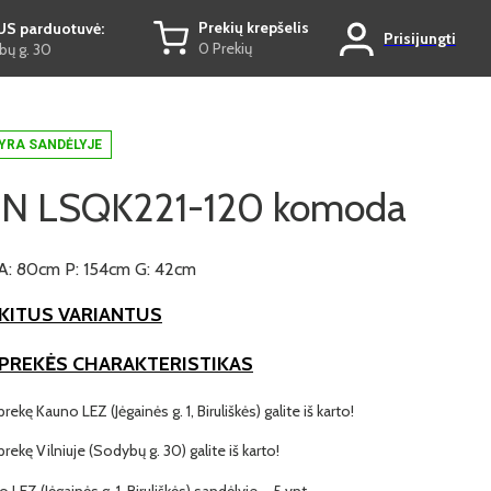
Prekių krepšelis
US parduotuvė:
Prisijungti
0 Prekių
ų g. 30
YRA SANDĖLYJE
N LSQK221-120 komoda
A: 80cm P: 154cm G: 42cm
KITUS VARIANTUS
 PREKĖS CHARAKTERISTIKAS
prekę Kauno LEZ (Jėgainės g. 1, Biruliškės) galite iš karto!
 prekę Vilniuje (Sodybų g. 30) galite iš karto!
o LEZ (Jėgainės g. 1, Biruliškės) sandėlyje – 5 vnt.