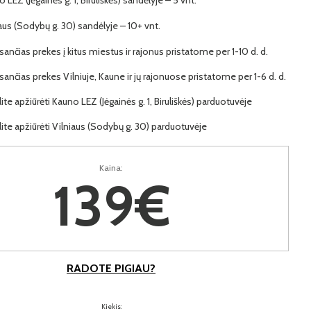
iaus (Sodybų g. 30) sandėlyje – 10+ vnt.
ančias prekes į kitus miestus ir rajonus pristatome per 1-10 d. d.
ančias prekes Vilniuje, Kaune ir jų rajonuose pristatome per 1-6 d. d.
lite apžiūrėti Kauno LEZ (Jėgainės g. 1, Biruliškės) parduotuvėje
lite apžiūrėti Vilniaus (Sodybų g. 30) parduotuvėje
Kaina:
139€
RADOTE PIGIAU?
Kiekis: