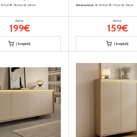
:
83cm
P:
183cm
G:
38cm
Išmatavimai:
A:
104cm
P:
93cm
G:
38cm
Kaina:
Kaina:
199€
159€
Į krepšelį
Į krepšelį