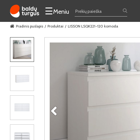
☰
Meniu
Pradinis puslapis
Produktai
LISSON LSQK221-120 komoda