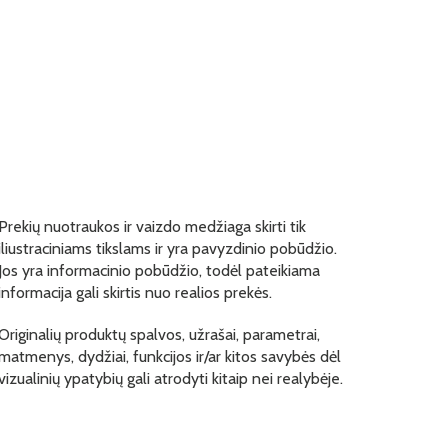
Prekių nuotraukos ir vaizdo medžiaga skirti tik
iliustraciniams tikslams ir yra pavyzdinio pobūdžio.
Jos yra informacinio pobūdžio, todėl pateikiama
informacija gali skirtis nuo realios prekės.
Originalių produktų spalvos, užrašai, parametrai,
matmenys, dydžiai, funkcijos ir/ar kitos savybės dėl
vizualinių ypatybių gali atrodyti kitaip nei realybėje.