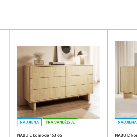
NAUJIENA
YRA SANDĖLYJE
NAUJIENA
NABU E komoda 153 6S
NABU D ko