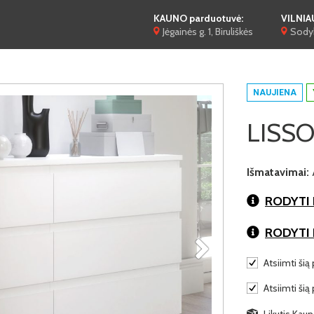
KAUNO parduotuvė:
VILNIA
Jėgainės g. 1, Biruliškės
Sodyb
NAUJIENA
LISSO
Išmatavimai:
RODYTI 
RODYTI
Atsiimti šią 
Atsiimti šią
Likutis Kaun