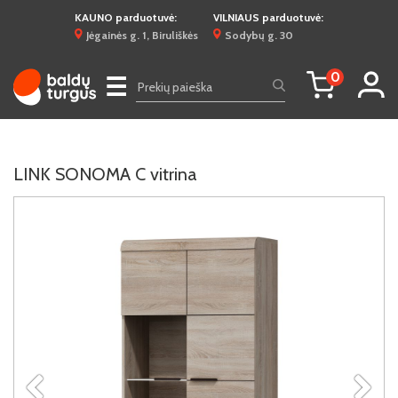
KAUNO parduotuvė:
VILNIAUS parduotuvė:
Jėgainės g. 1, Biruliškės
Sodybų g. 30
0
☰
LINK SONOMA C vitrina