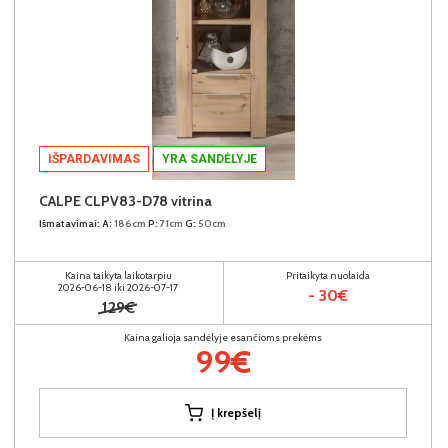
IŠPARDAVIMAS
YRA SANDĖLYJE
CALPE CLPV83-D78 vitrina
Išmatavimai:
A:
186cm
P:
71cm
G:
50cm
Kaina taikyta laikotarpiu
Pritaikyta nuolaida
2026-06-18 iki 2026-07-17
- 30€
129€
Kaina galioja sandėlyje esančioms prekėms
99€
Į krepšelį