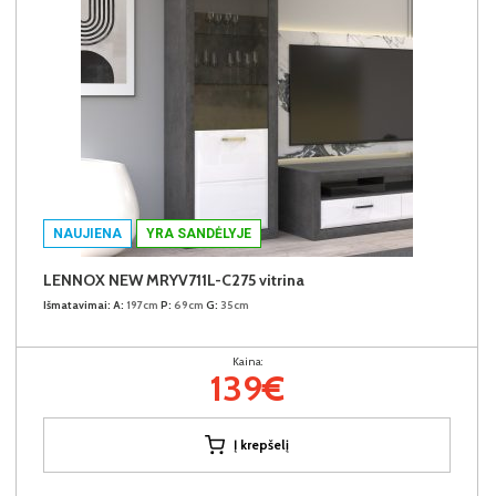
NAUJIENA
YRA SANDĖLYJE
LENNOX NEW MRYV711L-C275 vitrina
Išmatavimai:
A:
197cm
P:
69cm
G:
35cm
Kaina:
139€
Į krepšelį