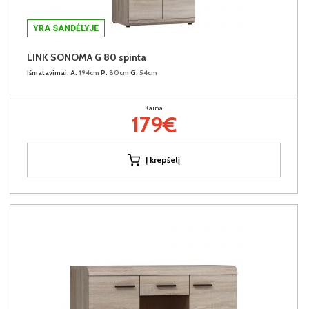
YRA SANDĖLYJE
LINK SONOMA G 80 spinta
Išmatavimai:
A:
194cm
P:
80cm
G:
54cm
Kaina:
179€
Į krepšelį