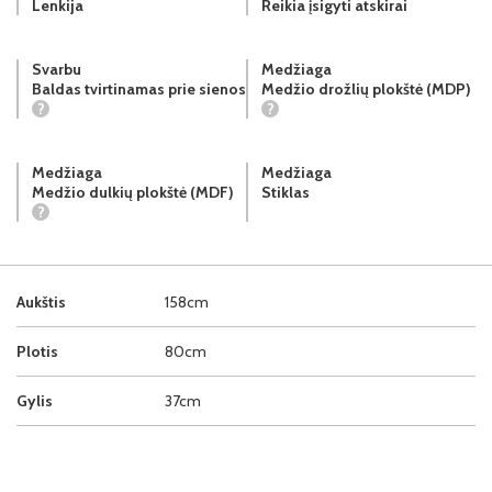
Lenkija
Reikia įsigyti atskirai
Svarbu
Medžiaga
Baldas tvirtinamas prie sienos
Medžio drožlių plokštė (MDP)
?
?
Medžiaga
Medžiaga
Medžio dulkių plokštė (MDF)
Stiklas
?
Aukštis
158cm
Plotis
80cm
Gylis
37cm