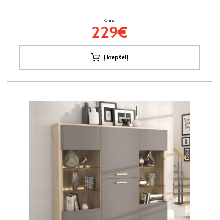
Kaina:
229€
Į krepšelį