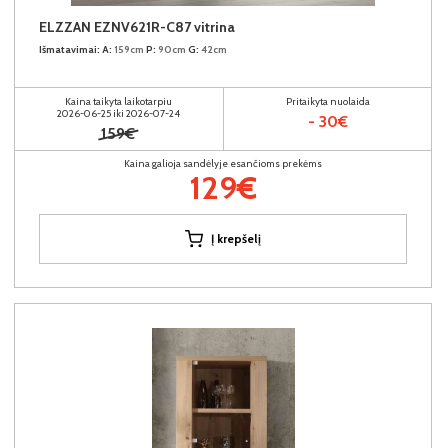
ELZZAN EZNV621R-C87 vitrina
Išmatavimai:
A:
159cm
P:
90cm
G:
42cm
Kaina taikyta laikotarpiu
Pritaikyta nuolaida
2026-06-25 iki 2026-07-24
- 30€
159€
Kaina galioja sandėlyje esančioms prekėms
129€
Į krepšelį