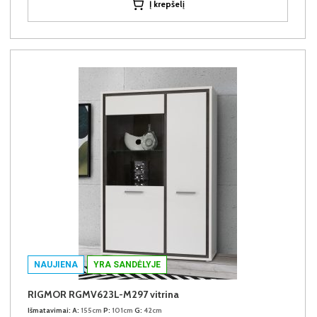
Į krepšelį
NAUJIENA
YRA SANDĖLYJE
RIGMOR RGMV623L-M297 vitrina
Išmatavimai:
A:
155cm
P:
101cm
G:
42cm