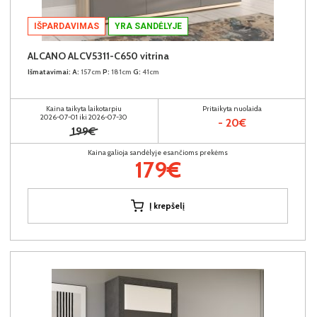
IŠPARDAVIMAS
YRA SANDĖLYJE
ALCANO ALCV5311-C650 vitrina
Išmatavimai:
A:
157cm
P:
181cm
G:
41cm
Kaina taikyta laikotarpiu
Pritaikyta nuolaida
2026-07-01 iki 2026-07-30
- 20€
199€
Kaina galioja sandėlyje esančioms prekėms
179€
Į krepšelį