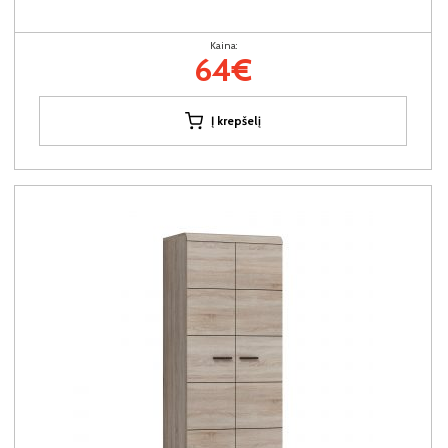
Kaina:
64€
Į krepšelį