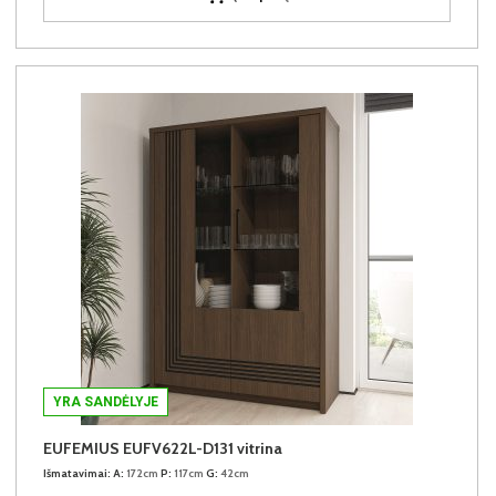
YRA SANDĖLYJE
EUFEMIUS EUFV622L-D131 vitrina
Išmatavimai:
A:
172cm
P:
117cm
G:
42cm