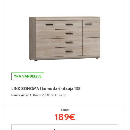
YRA SANDĖLYJE
LINK SONOMA J komoda-indauja 138
Išmatavimai:
A:
86cm
P:
140cm
G:
42cm
Kaina:
189€