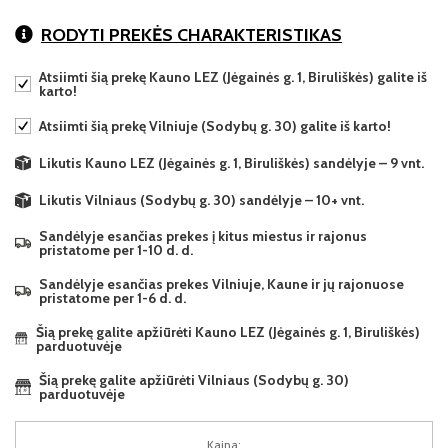
RODYTI PREKĖS CHARAKTERISTIKAS
Atsiimti šią prekę Kauno LEZ (Jėgainės g. 1, Biruliškės) galite iš
karto!
Atsiimti šią prekę Vilniuje (Sodybų g. 30) galite iš karto!
Likutis Kauno LEZ (Jėgainės g. 1, Biruliškės) sandėlyje – 9 vnt.
Likutis Vilniaus (Sodybų g. 30) sandėlyje – 10+ vnt.
Sandėlyje esančias prekes į kitus miestus ir rajonus
pristatome per 1-10 d. d.
Sandėlyje esančias prekes Vilniuje, Kaune ir jų rajonuose
pristatome per 1-6 d. d.
Šią prekę galite apžiūrėti Kauno LEZ (Jėgainės g. 1, Biruliškės)
parduotuvėje
Šią prekę galite apžiūrėti Vilniaus (Sodybų g. 30)
parduotuvėje
Kaina: