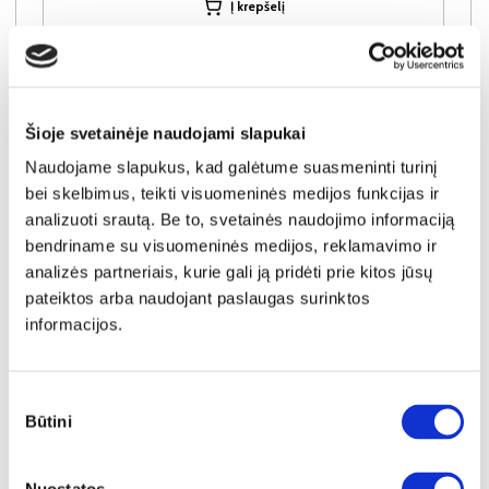
Į krepšelį
Šioje svetainėje naudojami slapukai
Naudojame slapukus, kad galėtume suasmeninti turinį
bei skelbimus, teikti visuomeninės medijos funkcijas ir
analizuoti srautą. Be to, svetainės naudojimo informaciją
bendriname su visuomeninės medijos, reklamavimo ir
analizės partneriais, kurie gali ją pridėti prie kitos jūsų
pateiktos arba naudojant paslaugas surinktos
informacijos.
Sutikimo
YRA SANDĖLYJE
Būtini
pasirinkimas
LINK SONOMA X komoda-indauja 80
Išmatavimai:
A:
86cm
P:
80cm
G:
42cm