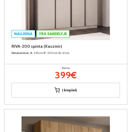
NAUJIENA
YRA SANDĖLYJE
RIVA-200 spinta (Kaszmir)
Išmatavimai:
A:
245cm
P:
200cm
G:
61cm
Kaina:
399€
Į krepšelį