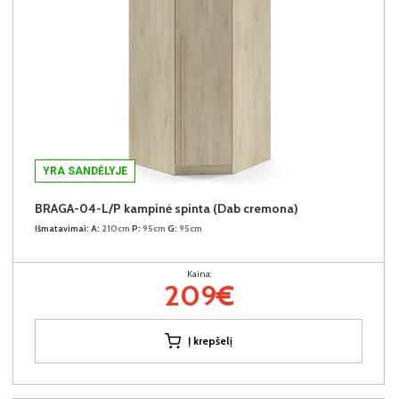
YRA SANDĖLYJE
BRAGA-04-L/P kampinė spinta (Dab cremona)
Išmatavimai:
A:
210cm
P:
95cm
G:
95cm
Kaina:
209€
Į krepšelį