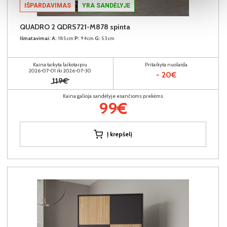
IŠPARDAVIMAS
YRA SANDĖLYJE
QUADRO 2 QDRS721-M878 spinta
Išmatavimai:
A:
185cm
P:
94cm
G:
53cm
Kaina taikyta laikotarpiu
Pritaikyta nuolaida
2026-07-01 iki 2026-07-30
- 20€
119€
Kaina galioja sandėlyje esančioms prekėms
99€
Į krepšelį