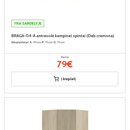
YRA SANDĖLYJE
BRAGA-04-A antresolė kampinei spintai (Dab cremona)
Išmatavimai:
A:
40cm
P:
95cm
G:
95cm
Kaina:
79€
Į krepšelį