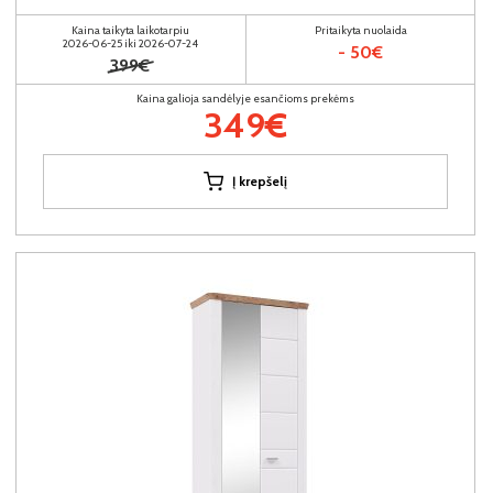
Kaina taikyta laikotarpiu
Pritaikyta nuolaida
2026-06-25 iki 2026-07-24
- 50€
399€
Kaina galioja sandėlyje esančioms prekėms
349€
Į krepšelį