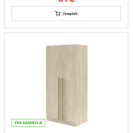
Į krepšelį
YRA SANDĖLYJE