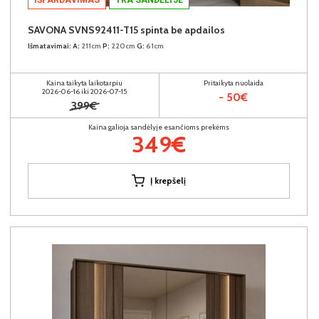
SAVONA SVNS92411-T15 spinta be apdailos
Išmatavimai:
A:
211cm
P:
220cm
G:
61cm
Kaina taikyta laikotarpiu
Pritaikyta nuolaida
2026-06-16 iki 2026-07-15
- 50€
399€
Kaina galioja sandėlyje esančioms prekėms
349€
Į krepšelį