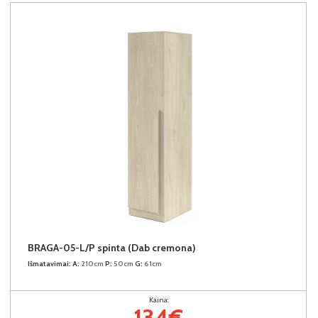
BRAGA-05-L/P spinta (Dab cremona)
Išmatavimai:
A:
210cm
P:
50cm
G:
61cm
Kaina:
134€