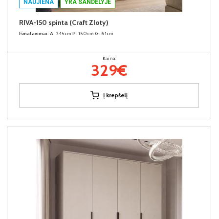
NAUJIENA
YRA SANDĖLYJE
RIVA-150 spinta (Craft Zloty)
Išmatavimai:
A:
245cm
P:
150cm
G:
61cm
Kaina:
329€
Į krepšelį