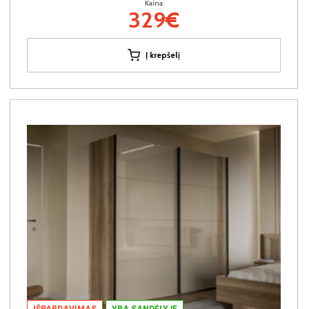
Kaina:
329€
Į krepšelį
IŠPARDAVIMAS
YRA SANDĖLYJE