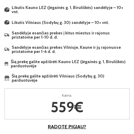
Likutis Kauno LEZ (Jėgainės g. 1, Biruliškės) sandėlyje – 10+
vnt.
Likutis Vilniaus (Sodybų g. 30) sandėlyje – 10+ vnt.
Sandėlyje esančias prekes į kitus miestus ir rajonus
pristatome per 1-10 d. d.
Sandėlyje esančias prekes Vilniuje, Kaune ir jų rajonuose
pristatome per 1-6 d. d.
Šią prekę galite apžiūrėti Kauno LEZ (Jėgainės g. 1, Biruliškės)
parduotuvėje
Šią prekę galite apžiūrėti Vilniaus (Sodybų g. 30)
parduotuvėje
Kaina:
559€
RADOTE PIGIAU?