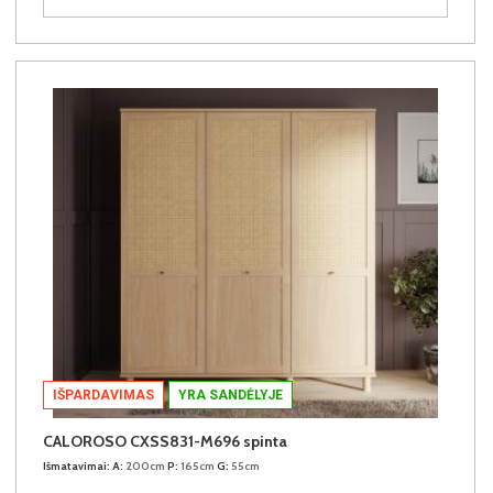
IŠPARDAVIMAS
YRA SANDĖLYJE
CALOROSO CXSS831-M696 spinta
Išmatavimai:
A:
200cm
P:
165cm
G:
55cm