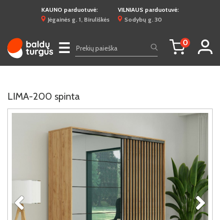
KAUNO parduotuvė:
VILNIAUS parduotuvė:
Jėgainės g. 1, Biruliškės
Sodybų g. 30
0
☰
LIMA-200 spinta