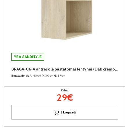
YRA SANDĖLYJE
BRAGA-06-A antresolė pastatomai lentynai (Dab cremona)
Išmatavimai:
A:
40cm
P:
30cm
G:
59cm
Kaina:
29€
Į krepšelį