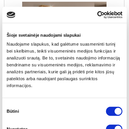
Šioje svetainėje naudojami slapukai
Naudojame slapukus, kad galėtume suasmeninti turinį
bei skelbimus, teikti visuomeninės medijos funkcijas ir
analizuoti srautą. Be to, svetainės naudojimo informaciją
bendriname su visuomeninės medijos, reklamavimo ir
analizės partneriais, kurie gali ją pridėti prie kitos jūsų
pateiktos arba naudojant paslaugas surinktos
SUPER KAINA
YRA SANDĖLYJE
informacijos.
BALTIC A spinta 220
Išmatavimai:
A:
210cm
P:
223cm
G:
59cm
Sutikimo
Būtini
pasirinkimas
Kaina taikyta laikotarpiu
Pritaikyta nuolaida
2026-06-28 iki 2026-07-27
- 20€
599€