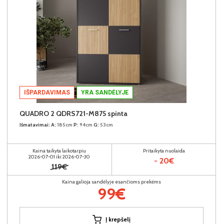
IŠPARDAVIMAS
YRA SANDĖLYJE
QUADRO 2 QDRS721-M875 spinta
Išmatavimai:
A:
185cm
P:
94cm
G:
53cm
Kaina taikyta laikotarpiu
Pritaikyta nuolaida
2026-07-01 iki 2026-07-30
- 20€
119€
Kaina galioja sandėlyje esančioms prekėms
99€
Į krepšelį