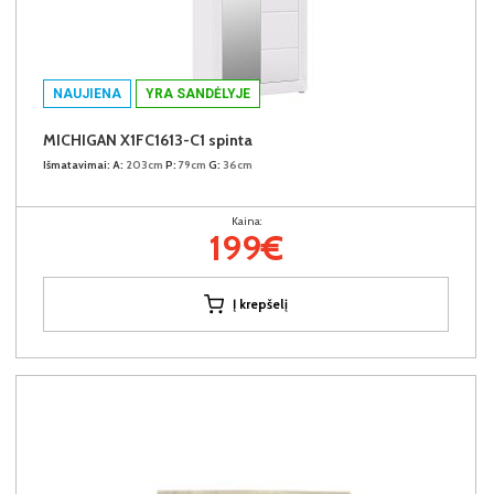
NAUJIENA
YRA SANDĖLYJE
MICHIGAN X1FC1613-C1 spinta
Išmatavimai:
A:
203cm
P:
79cm
G:
36cm
Kaina:
199€
Į krepšelį