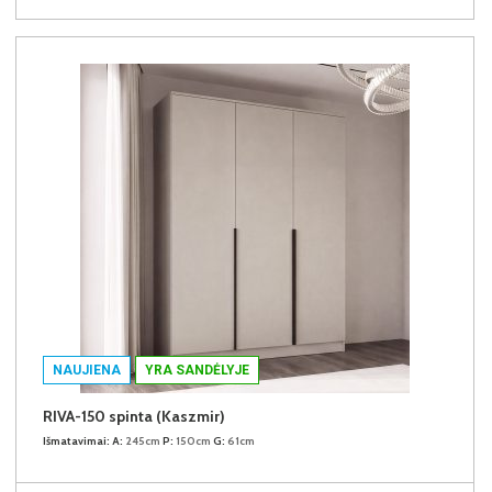
NAUJIENA
YRA SANDĖLYJE
RIVA-150 spinta (Kaszmir)
Išmatavimai:
A:
245cm
P:
150cm
G:
61cm