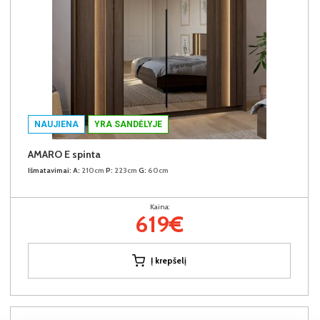
NAUJIENA
YRA SANDĖLYJE
AMARO E spinta
Išmatavimai:
A:
210cm
P:
223cm
G:
60cm
Kaina:
619€
Į krepšelį