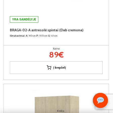
YRA SANDĖLYJE
BRAGA-02-A antresolė spintai (Dab cremona)
Išmatavimai:
A:
40cm
P:
150cm
G:
61cm
Kaina:
89€
Į krepšelį
Kiekis: