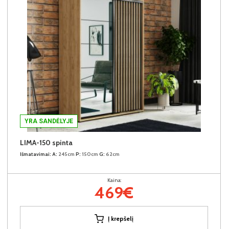
YRA SANDĖLYJE
LIMA-150 spinta
Išmatavimai:
A:
245cm
P:
150cm
G:
62cm
Kaina:
469€
Į krepšelį