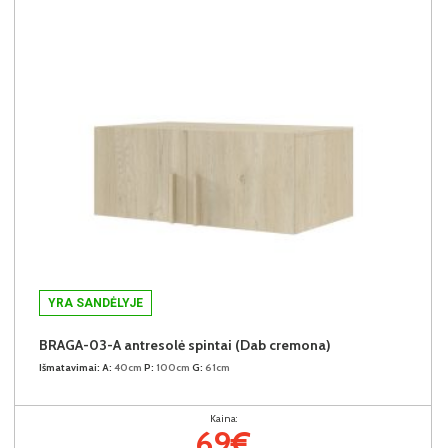
YRA SANDĖLYJE
BRAGA-03-A antresolė spintai (Dab cremona)
Išmatavimai:
A:
40cm
P:
100cm
G:
61cm
Kaina:
69€