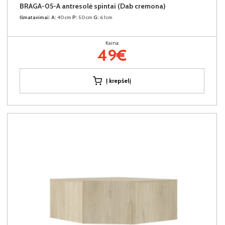
BRAGA-05-A antresolė spintai (Dab cremona)
Išmatavimai:
A:
40cm
P:
50cm
G:
61cm
Kaina:
49€
Į krepšelį