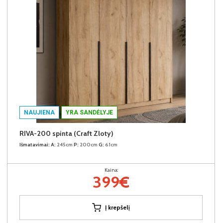
NAUJIENA
YRA SANDĖLYJE
RIVA-200 spinta (Craft Zloty)
Išmatavimai:
A:
245cm
P:
200cm
G:
61cm
Kaina:
399€
Į krepšelį