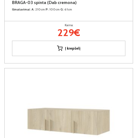
BRAGA-03 spinta (Dab cremona)
Išmatavimai:
A:
210cm
P:
100cm
G:
61cm
Kaina:
229€
Į krepšelį