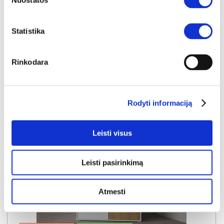
Nuostatos
Kaina galioja sandėlyje esančioms prekėms
579€
Statistika
Į krepšelį
Rinkodara
Rodyti informaciją
Leisti visus
Leisti pasirinkimą
Atmesti