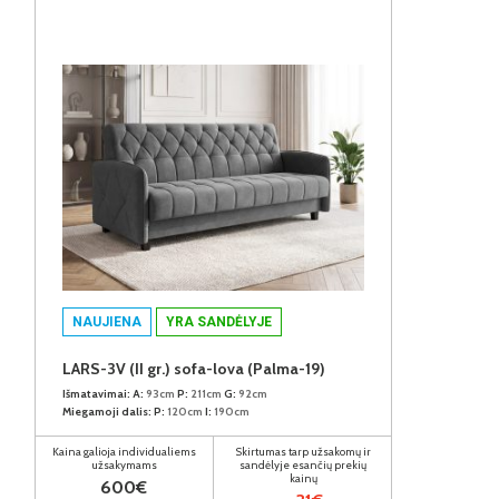
NAUJIENA
YRA SANDĖLYJE
LARS-3V (II gr.) sofa-lova (Palma-19)
Išmatavimai:
A:
93cm
P:
211cm
G:
92cm
Miegamoji dalis:
P:
120cm
I:
190cm
Kaina galioja individualiems
Skirtumas tarp užsakomų ir
užsakymams
sandėlyje esančių prekių
kainų
600€