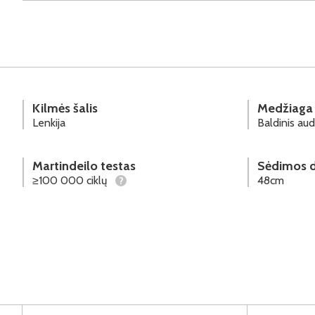
Kilmės šalis
Medžiaga
Lenkija
Baldinis aud
Martindeilo testas
Sėdimos d
≥100 000 ciklų
48cm
?