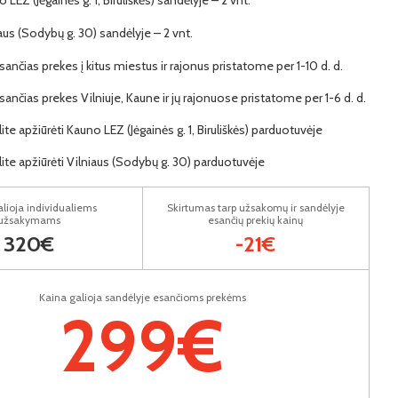
iaus (Sodybų g. 30) sandėlyje – 2 vnt.
ančias prekes į kitus miestus ir rajonus pristatome per 1-10 d. d.
ančias prekes Vilniuje, Kaune ir jų rajonuose pristatome per 1-6 d. d.
lite apžiūrėti Kauno LEZ (Jėgainės g. 1, Biruliškės) parduotuvėje
lite apžiūrėti Vilniaus (Sodybų g. 30) parduotuvėje
lioja individualiems
Skirtumas tarp užsakomų ir sandėlyje
užsakymams
esančių prekių kainų
320€
-21€
Kaina galioja sandėlyje esančioms prekėms
299€