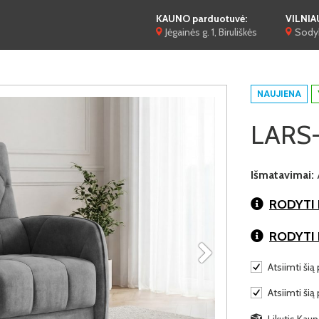
KAUNO parduotuvė:
VILNIA
Jėgainės g. 1, Biruliškės
Sodyb
NAUJIENA
LARS-F
Išmatavimai:
RODYTI 
RODYTI
Atsiimti šią 
Atsiimti šią
Likutis Kauno