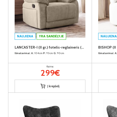
NAUJIENA
YRA SANDĖLYJE
NAUJIENA
LANCASTER-I (II gr.) fotelis-reglaineris (EDA828-02 Šviesiai rudas)
Išmatavimai:
A:
104cm
P:
93cm
G:
90cm
Išmatavimai:
A
Kaina:
299€
Į krepšelį