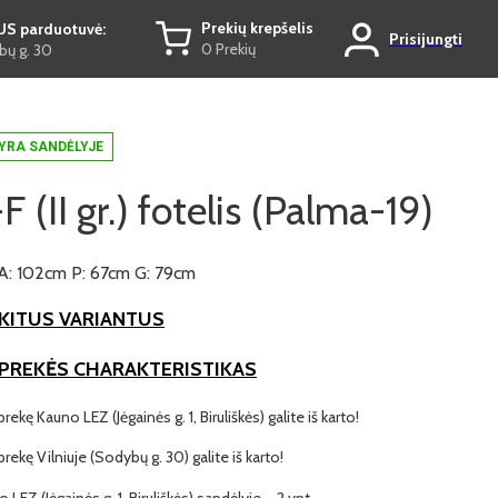
Prekių krepšelis
US parduotuvė:
Prisijungti
0 Prekių
ų g. 30
YRA SANDĖLYJE
 (II gr.) fotelis (Palma-19)
A: 102cm P: 67cm G: 79cm
KITUS VARIANTUS
 PREKĖS CHARAKTERISTIKAS
prekę Kauno LEZ (Jėgainės g. 1, Biruliškės) galite iš karto!
 prekę Vilniuje (Sodybų g. 30) galite iš karto!
 LEZ (Jėgainės g. 1, Biruliškės) sandėlyje – 2 vnt.