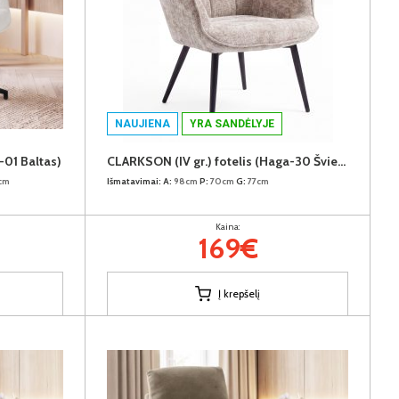
NAUJIENA
YRA SANDĖLYJE
-01 Baltas)
CLARKSON (IV gr.) fotelis (Haga-30 Šviesiai rudas)
cm
Išmatavimai:
A:
98cm
P:
70cm
G:
77cm
Kaina:
169€
Į krepšelį