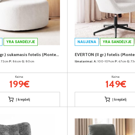
YRA SANDĖLYJE
NAUJIENA
YRA SANDĖLYJE
BISHOP (II gr.) sukamasis fotelis (Monte-01 Baltas)
EVERTON (II gr.) fotelis (Monte
:
72cm
P:
86cm
G:
80cm
Išmatavimai:
A:
100-109cm
P:
67cm
G:
73
Kaina:
Kaina:
199€
149€
Į krepšelį
Į krepšelį