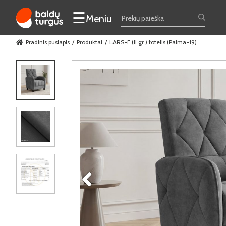
☰
Meniu
Pradinis puslapis
Produktai
LARS-F (II gr.) fotelis (Palma-19)