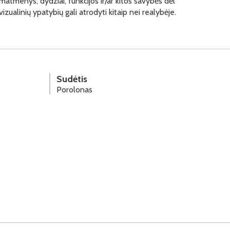
matmenys, dydžiai, funkcijos ir/ar kitos savybės dėl
vizualinių ypatybių gali atrodyti kitaip nei realybėje.
Sudėtis
Porolonas