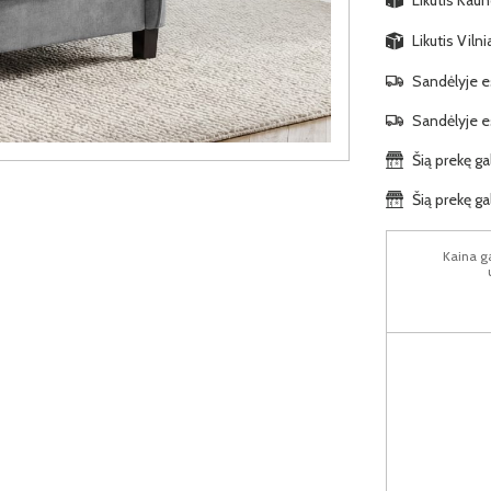
Likutis Viln
Sandėlyje es
Sandėlyje es
Šią prekę ga
Šią prekę ga
Kaina ga