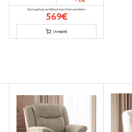
- 31€
Kaina galioja sandėlyje esančioms prekėms
569€
Į krepšelį