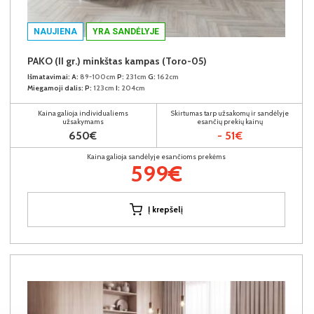
NAUJIENA
YRA SANDĖLYJE
PAKO (II gr.) minkštas kampas (Toro-05)
Išmatavimai:
A:
89-100cm
P:
231cm
G:
162cm
Miegamoji dalis:
P:
123cm
I:
204cm
Kaina galioja individualiems
Skirtumas tarp užsakomų ir sandėlyje
užsakymams
esančių prekių kainų
650€
- 51€
Kaina galioja sandėlyje esančioms prekėms
599€
Į krepšelį