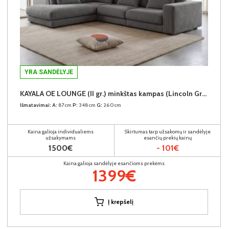
YRA SANDĖLYJE
KAYALA OE LOUNGE (II gr.) minkštas kampas (Lincoln Grey-90) K
Išmatavimai:
A:
87cm
P:
348cm
G:
260cm
Kaina galioja individualiems
Skirtumas tarp užsakomų ir sandėlyje
užsakymams
esančių prekių kainų
1500€
- 101€
Kaina galioja sandėlyje esančioms prekėms
1399€
Į krepšelį