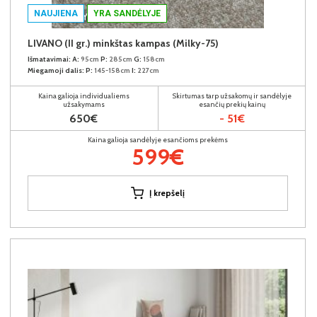
NAUJIENA
YRA SANDĖLYJE
LIVANO (II gr.) minkštas kampas (Milky-75)
Išmatavimai:
A:
95cm
P:
285cm
G:
158cm
Miegamoji dalis:
P:
145-158cm
I:
227cm
Kaina galioja individualiems
Skirtumas tarp užsakomų ir sandėlyje
užsakymams
esančių prekių kainų
650€
- 51€
Kaina galioja sandėlyje esančioms prekėms
599€
Į krepšelį