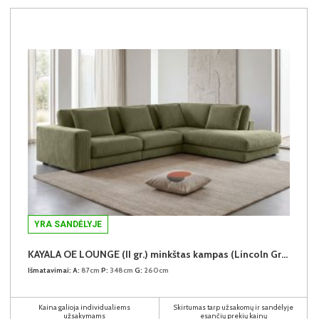
YRA SANDĖLYJE
KAYALA OE LOUNGE (II gr.) minkštas kampas (Lincoln Green-37) D
Išmatavimai:
A:
87cm
P:
348cm
G:
260cm
Kaina galioja individualiems
Skirtumas tarp užsakomų ir sandėlyje
užsakymams
esančių prekių kainų