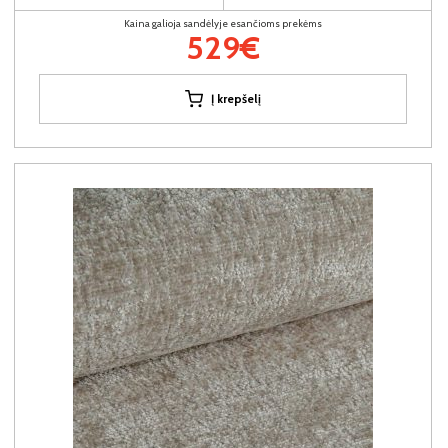
Kaina galioja sandėlyje esančioms prekėms
529€
Į krepšelį