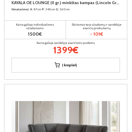
KAYALA OE LOUNGE (II gr.) minkštas kampas (Lincoln Grey-90) D
Išmatavimai:
A:
87cm
P:
348cm
G:
260cm
Kaina galioja individualiems
Skirtumas tarp užsakomų ir sandėlyje
užsakymams
esančių prekių kainų
1500€
- 101€
Kaina galioja sandėlyje esančioms prekėms
1399€
Į krepšelį