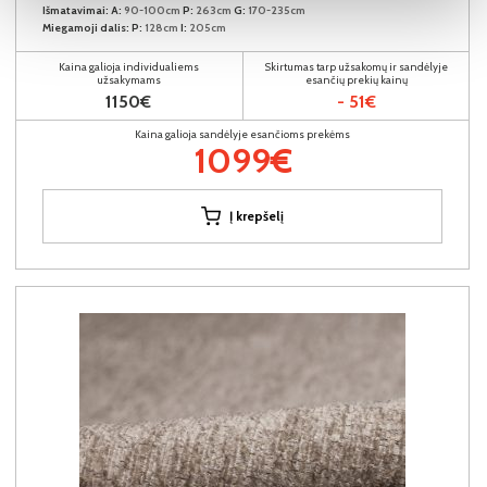
Išmatavimai:
A:
90-100cm
P:
263cm
G:
170-235cm
Miegamoji dalis:
P:
128cm
I:
205cm
Kaina galioja individualiems
Skirtumas tarp užsakomų ir sandėlyje
užsakymams
esančių prekių kainų
1150€
- 51€
Kaina galioja sandėlyje esančioms prekėms
1099€
Į krepšelį