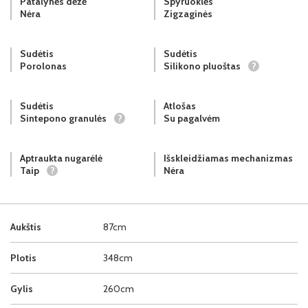
Patalynės dėžė
Spyruoklės
Nėra
Zigzaginės
Sudėtis
Sudėtis
Porolonas
Silikono pluoštas
?
Sudėtis
Atlošas
Sintepono granulės
?
Su pagalvėm
Aptraukta nugarėlė
Išskleidžiamas mechanizmas
Taip
?
Nėra
Aukštis
87cm
Plotis
348cm
Gylis
260cm