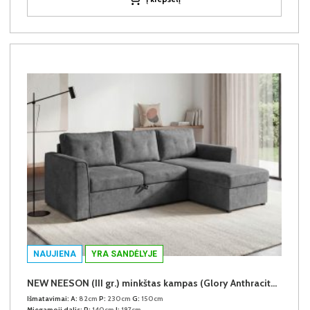
NAUJIENA
YRA SANDĖLYJE
NEW NEESON (III gr.) minkštas kampas (Glory Anthracite-18)
Išmatavimai:
A:
82cm
P:
230cm
G:
150cm
Miegamoji dalis:
P:
140cm
I:
197cm