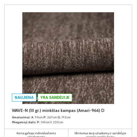
NAUJIENA
YRA SANDĖLYJE
WAVE-N (III gr.) minkštas kampas (Amari-966) D
Išmatavimai:
A:
94cm
P:
267cm
G:
192cm
Miegamoji dalis:
P:
143cm
I:
230cm
Kaina galioja individualiems
Skirtumas tarp užsakomų ir sandėlyje
užsakymams
esančių prekių kainų