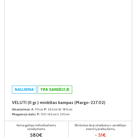
NAUJIENA
YRA SANDĖLYJE
VELUTI (II gr.) minkštas kampas (Margo-227.02)
Išmatavimai:
A:
90cm
P:
263cm
G:
180cm
Miegamoji dalis:
P:
150-165cm
I:
210cm
Kaina galioja individualiems
Skirtumas tarp užsakomų ir sandėlyje
užsakymams
esančių prekių kainų
580€
- 51€