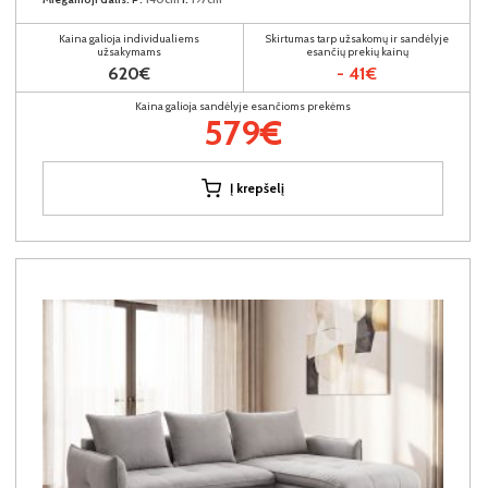
Kaina galioja individualiems
Skirtumas tarp užsakomų ir sandėlyje
užsakymams
esančių prekių kainų
620€
- 41€
Kaina galioja sandėlyje esančioms prekėms
579€
Į krepšelį