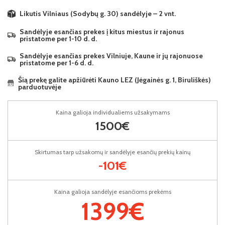
Likutis Vilniaus (Sodybų g. 30) sandėlyje – 2 vnt.
Sandėlyje esančias prekes į kitus miestus ir rajonus
pristatome per 1-10 d. d.
Sandėlyje esančias prekes Vilniuje, Kaune ir jų rajonuose
pristatome per 1-6 d. d.
Šią prekę galite apžiūrėti Kauno LEZ (Jėgainės g. 1, Biruliškės)
parduotuvėje
Kaina galioja individualiems užsakymams
1500€
Skirtumas tarp užsakomų ir sandėlyje esančių prekių kainų
-101€
Kaina galioja sandėlyje esančioms prekėms
1399€