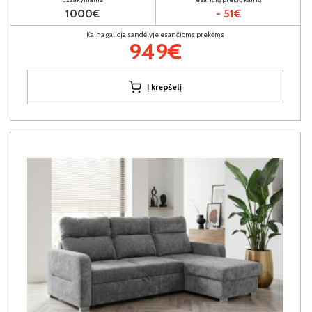
1000€
- 51€
Kaina galioja sandėlyje esančioms prekėms
949€
Į krepšelį