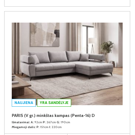
NAUJIENA
YRA SANDĖLYJE
PARIS (V gr.) minkštas kampas (Penta-16) D
Išmatavimai:
A:
92cm
P:
267cm
G:
190cm
Miegamoji dalis:
P:
151cm
I:
220cm