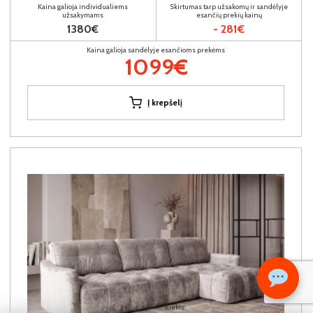
Kaina galioja individualiems
Skirtumas tarp užsakomų ir sandėlyje
užsakymams
esančių prekių kainų
1380€
- 281€
Kaina galioja sandėlyje esančioms prekėms
1099€
Į krepšelį
Kiekis: