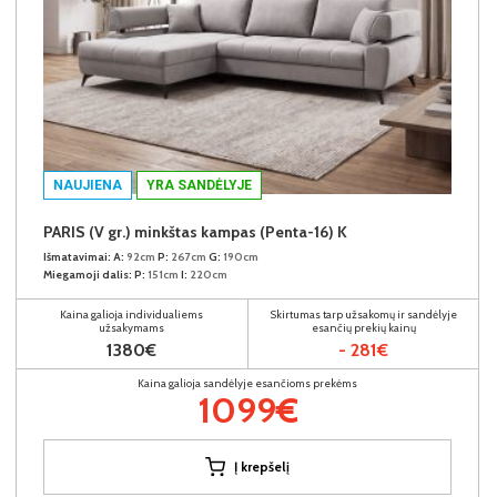
NAUJIENA
YRA SANDĖLYJE
PARIS (V gr.) minkštas kampas (Penta-16) K
Išmatavimai:
A:
92cm
P:
267cm
G:
190cm
Miegamoji dalis:
P:
151cm
I:
220cm
Kaina galioja individualiems
Skirtumas tarp užsakomų ir sandėlyje
užsakymams
esančių prekių kainų
1380€
- 281€
Kaina galioja sandėlyje esančioms prekėms
1099€
Į krepšelį