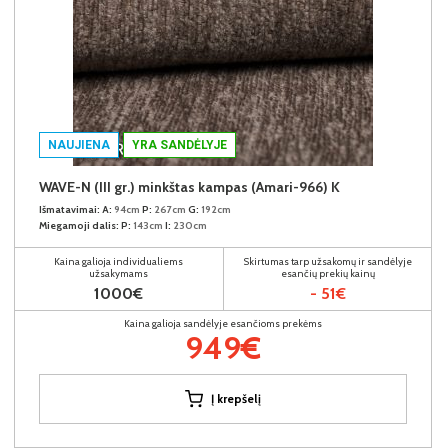
NAUJIENA
YRA SANDĖLYJE
WAVE-N (III gr.) minkštas kampas (Amari-966) K
Išmatavimai:
A:
94cm
P:
267cm
G:
192cm
Miegamoji dalis:
P:
143cm
I:
230cm
Kaina galioja individualiems
Skirtumas tarp užsakomų ir sandėlyje
užsakymams
esančių prekių kainų
1000€
- 51€
Kaina galioja sandėlyje esančioms prekėms
949€
Į krepšelį