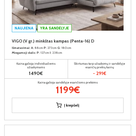
NAUJIENA
YRA SANDĖLYJE
VIGO (V gr.) minkštas kampas (Penta-16) D
Išmatavimai:
A:
88cm
P:
273cm
G:
180cm
Miegamoji dalis:
P:
127cm
I:
238cm
Kaina galioja individualiems
Skirtumas tarp užsakomų ir sandėlyje
užsakymams
esančių prekių kainų
1490€
- 291€
Kaina galioja sandėlyje esančioms prekėms
1199€
Į krepšelį