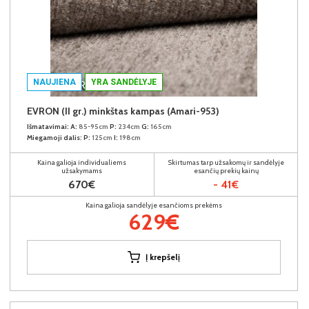
NAUJIENA
YRA SANDĖLYJE
EVRON (II gr.) minkštas kampas (Amari-953)
Išmatavimai:
A:
85-95cm
P:
234cm
G:
165cm
Miegamoji dalis:
P:
125cm
I:
198cm
Kaina galioja individualiems
Skirtumas tarp užsakomų ir sandėlyje
užsakymams
esančių prekių kainų
670€
- 41€
Kaina galioja sandėlyje esančioms prekėms
629€
Į krepšelį