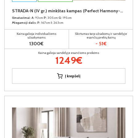
STRADA-N (IV gr.) minkštas kampas (Perfect Harmony-04) D
Išmatavimai:
A:
93cm
P:
305cm
G:
195cm
Miegamoji dalis:
P:
167cm
I:
263cm
Kaina galioja individualiems
Skirtumas tarp užsakomų ir sandėlyje
užsakymams
esančių prekių kainų
1300€
- 51€
Kaina galioja sandėlyje esančioms prekėms
1249€
Į krepšelį