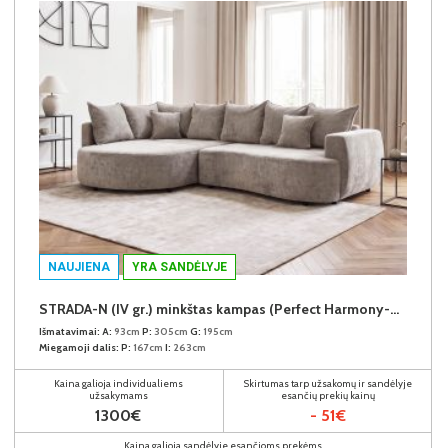
NAUJIENA
YRA SANDĖLYJE
STRADA-N (IV gr.) minkštas kampas (Perfect Harmony-04) K
Išmatavimai:
A:
93cm
P:
305cm
G:
195cm
Miegamoji dalis:
P:
167cm
I:
263cm
Kaina galioja individualiems
Skirtumas tarp užsakomų ir sandėlyje
užsakymams
esančių prekių kainų
1300€
- 51€
Kaina galioja sandėlyje esančioms prekėms