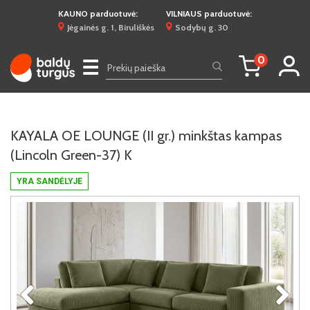
KAUNO parduotuvė:
VILNIAUS parduotuvė:
Jėgainės g. 1, Biruliškės
Sodybų g. 30
0
☰
KAYALA OE LOUNGE (II gr.) minkštas kampas
(Lincoln Green-37) K
YRA SANDĖLYJE