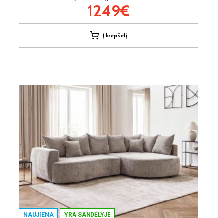
1249€
Į krepšelį
NAUJIENA
YRA SANDĖLYJE