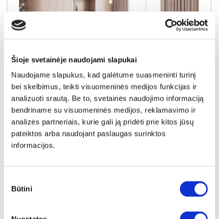
Šioje svetainėje naudojami slapukai
Naudojame slapukus, kad galėtume suasmeninti turinį
bei skelbimus, teikti visuomeninės medijos funkcijas ir
analizuoti srautą. Be to, svetainės naudojimo informaciją
NAUJIENA
YRA SANDĖLYJE
bendriname su visuomeninės medijos, reklamavimo ir
analizės partneriais, kurie gali ją pridėti prie kitos jūsų
DORIAN (III gr.) minkštas kampas (Bubble-04) D
pateiktos arba naudojant paslaugas surinktos
Išmatavimai:
A:
90-100cm
P:
263cm
G:
170-235cm
informacijos.
Miegamoji dalis:
P:
128cm
I:
205cm
Kaina galioja individualiems
Skirtumas tarp užsakomų ir sandėlyje
užsakymams
esančių prekių kainų
Sutikimo
1150€
- 51€
Būtini
pasirinkimas
Kaina galioja sandėlyje esančioms prekėms
1099€