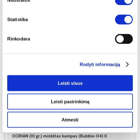
Nuostatos
Į krepšelį
Statistika
Rinkodara
Rodyti informaciją
Leisti visus
Leisti pasirinkimą
Atmesti
NAUJIENA
YRA SANDĖLYJE
DORIAN (III gr.) minkštas kampas (Bubble-04) K