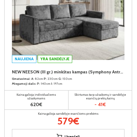
NAUJIENA
YRA SANDĖLYJE
NEW NEESON (III gr.) minkštas kampas (Symphony Antracite-20)
Išmatavimai:
A:
82cm
P:
230cm
G:
150cm
Miegamoji dalis:
P:
140cm
I:
197cm
Kaina galioja individualiems
Skirtumas tarp užsakomų ir sandėlyje
užsakymams
esančių prekių kainų
620€
- 41€
Kaina galioja sandėlyje esančioms prekėms
579€
Į krepšelį