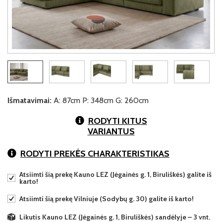
Išmatavimai:
A: 87cm P: 348cm G: 260cm
RODYTI KITUS
VARIANTUS
RODYTI PREKĖS CHARAKTERISTIKAS
Atsiimti šią prekę Kauno LEZ (Jėgainės g. 1, Biruliškės) galite iš
karto!
Atsiimti šią prekę Vilniuje (Sodybų g. 30) galite iš karto!
Likutis Kauno LEZ (Jėgainės g. 1, Biruliškės) sandėlyje – 3 vnt.