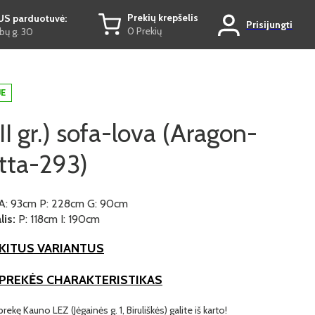
Prekių krepšelis
US parduotuvė:
Prisijungti
0 Prekių
ų g. 30
JE
II gr.) sofa-lova (Aragon-
tta-293)
A: 93cm P: 228cm G: 90cm
is:
P: 118cm I: 190cm
KITUS VARIANTUS
 PREKĖS CHARAKTERISTIKAS
prekę Kauno LEZ (Jėgainės g. 1, Biruliškės) galite iš karto!