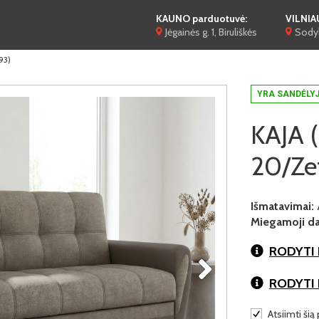
KAUNO parduotuvė:
VILNIA
Jėgainės g. 1, Biruliškės
Sodyb
93)
YRA SANDĖLY
KAJA (
20/Ze
Išmatavimai:
Miegamoji dal
RODYTI 
RODYTI
Atsiimti šią 