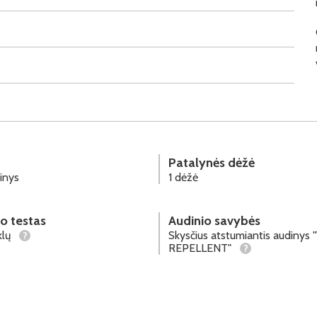
Patalynės dėžė
inys
1 dėžė
o testas
Audinio savybės
klų
Skysčius atstumiantis audiny
?
REPELLENT"
?