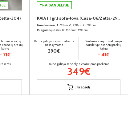
YJE
YRA SANDĖLYJE
/Zetta-304)
KAJA (II gr.) sofa-lova (Casa-06/Zetta-293)
Išmatavimai:
A:
93cm
P:
228cm
G:
90cm
Miegamoji dalis:
P:
118cm
I:
190cm
 tarp užsakomų ir
Kaina galioja individualiems
Skirtumas tarp užsakomų ir
e esančių prekių
užsakymams
sandėlyje esančių prekių
kainų
kainų
390€
- 71€
- 41€
 prekėms
Kaina galioja sandėlyje esančioms prekėms
349€
Į krepšelį