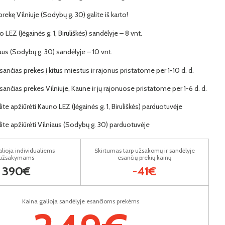
 prekę Vilniuje (Sodybų g. 30) galite iš karto!
o LEZ (Jėgainės g. 1, Biruliškės) sandėlyje – 8 vnt.
iaus (Sodybų g. 30) sandėlyje – 10 vnt.
ančias prekes į kitus miestus ir rajonus pristatome per 1-10 d. d.
ančias prekes Vilniuje, Kaune ir jų rajonuose pristatome per 1-6 d. d.
lite apžiūrėti Kauno LEZ (Jėgainės g. 1, Biruliškės) parduotuvėje
lite apžiūrėti Vilniaus (Sodybų g. 30) parduotuvėje
lioja individualiems
Skirtumas tarp užsakomų ir sandėlyje
užsakymams
esančių prekių kainų
390€
-41€
Kaina galioja sandėlyje esančioms prekėms