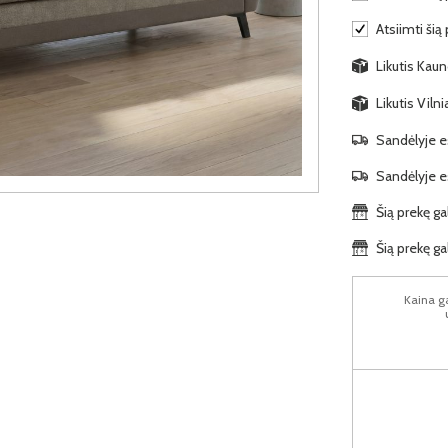
Atsiimti šią
Likutis Kaun
Likutis Viln
Sandėlyje es
Sandėlyje es
Šią prekę ga
Šią prekę ga
Kaina ga