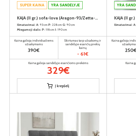
SUPER KAINA
YRA SANDĖLYJE
YRA SAND
KAJA (II gr.) sofa-lova (Aragon-93/Zetta-304)
KAJA (II gr
Išmatavimai:
A:
93cm
P:
228cm
G:
90cm
Išmatavimai:
A
Miegamoji dalis:
P:
118cm
I:
190cm
Kaina galioja individualiems
Skirtumas tarp užsakomų ir
Kaina galioja ind
užsakymams
sandėlyje esančių prekių
užsakym
kainų
390€
250
- 61€
Kaina galioja sandėlyje esančioms prekėms
Kaina g
329€
Į krepšelį