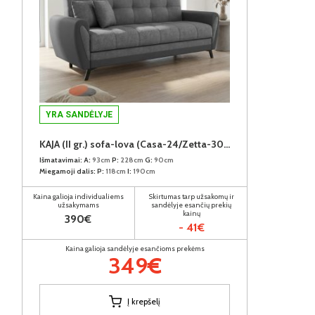
YRA SANDĖLYJE
KAJA (II gr.) sofa-lova (Casa-24/Zetta-305)
Išmatavimai:
A:
93cm
P:
228cm
G:
90cm
Miegamoji dalis:
P:
118cm
I:
190cm
Kaina galioja individualiems
Skirtumas tarp užsakomų ir
užsakymams
sandėlyje esančių prekių
kainų
390€
- 41€
Kaina galioja sandėlyje esančioms prekėms
349€
Į krepšelį