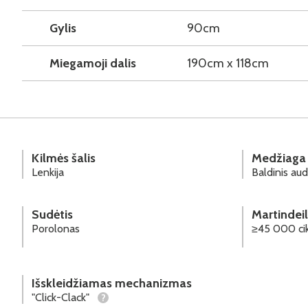
Gylis
90cm
Miegamoji dalis
190cm x 118cm
Kilmės šalis
Medžiaga
Lenkija
Baldinis aud
Sudėtis
Martindeil
Porolonas
≥45 000 ci
Išskleidžiamas mechanizmas
"Click-Clack"
?