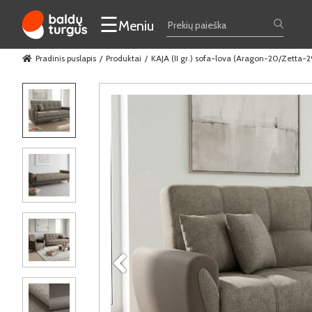
☰
Meniu
Pradinis puslapis
Produktai
KAJA (II gr.) sofa-lova (Aragon-20/Zetta-2