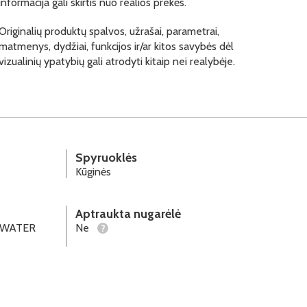
informacija gali skirtis nuo realios prekės.
Originalių produktų spalvos, užrašai, parametrai,
matmenys, dydžiai, funkcijos ir/ar kitos savybės dėl
vizualinių ypatybių gali atrodyti kitaip nei realybėje.
Spyruoklės
Kūginės
Aptraukta nugarėlė
s "WATER
Ne
?