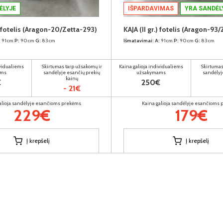
ĖLYJE
IŠPARDAVIMAS
YRA SANDĖL
.) fotelis (Aragon-20/Zetta-293)
KAJA (II gr.) fotelis (Aragon-93
:
91cm
P:
90cm
G:
83cm
Išmatavimai:
A:
91cm
P:
90cm
G:
83cm
ividualiems
Skirtumas tarp užsakomų ir
Kaina galioja individualiems
Skirtumas
ams
sandėlyje esančių prekių
užsakymams
sandėlyj
kainų
€
250€
- 21€
alioja sandėlyje esančioms prekėms
Kaina galioja sandėlyje esančioms
229€
179€
Į krepšelį
Į krepšelį