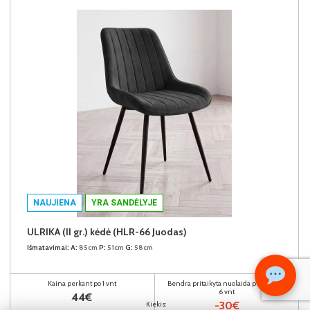
NAUJIENA
YRA SANDĖLYJE
ULRIKA (II gr.) kėdė (HLR-66 Juodas)
Išmatavimai:
A:
85cm
P:
51cm
G:
58cm
Kaina perkant po 1 vnt
Bendra pritaikyta nuolaida perkant po
6 vnt
44€
-30€
Kiekis: