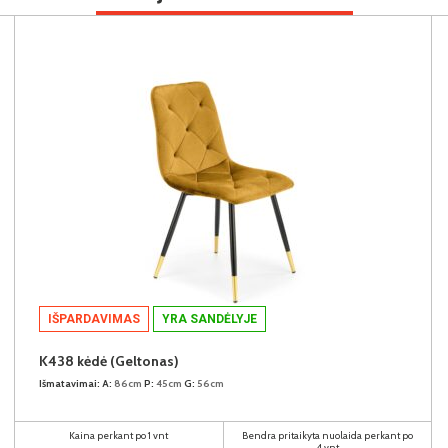
IŠPARDAVIMAS
YRA SANDĖLYJE
K438 kėdė (Geltonas)
Išmatavimai:
A:
86cm
P:
45cm
G:
56cm
Kaina perkant po 1 vnt
Bendra pritaikyta nuolaida perkant po
4 vnt