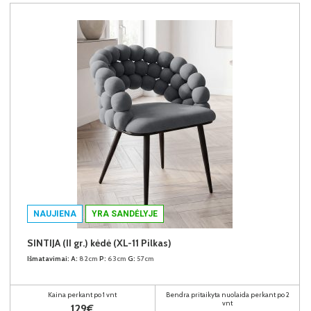
NAUJIENA
YRA SANDĖLYJE
SINTIJA (II gr.) kėdė (XL-11 Pilkas)
Išmatavimai:
A:
82cm
P:
63cm
G:
57cm
Kaina perkant po 1 vnt
Bendra pritaikyta nuolaida perkant po 2
vnt
129€