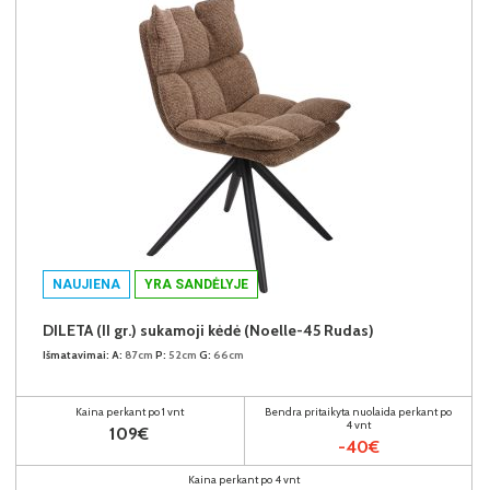
NAUJIENA
YRA SANDĖLYJE
DILETA (II gr.) sukamoji kėdė (Noelle-45 Rudas)
Išmatavimai:
A:
87cm
P:
52cm
G:
66cm
Kaina perkant po 1 vnt
Bendra pritaikyta nuolaida perkant po
4 vnt
109€
-40€
Kaina perkant po 4 vnt