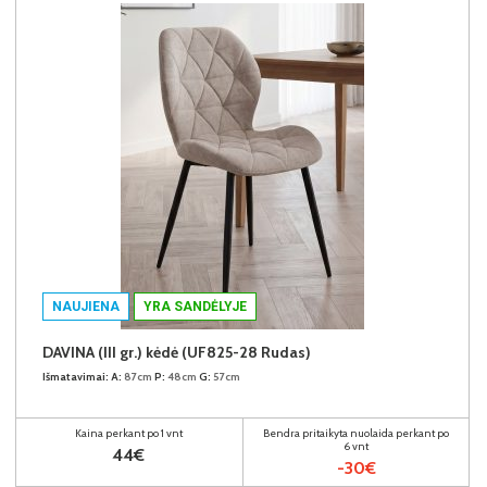
NAUJIENA
YRA SANDĖLYJE
DAVINA (III gr.) kėdė (UF825-28 Rudas)
Išmatavimai:
A:
87cm
P:
48cm
G:
57cm
Kaina perkant po 1 vnt
Bendra pritaikyta nuolaida perkant po
6 vnt
44€
-30€