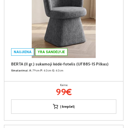
NAUJIENA
YRA SANDĖLYJE
BERTA (II gr.) sukamoji kėdė-fotelis (UF885-15 Pilkas)
Išmatavimai:
A:
79cm
P:
62cm
G:
62cm
Kaina:
99€
Į krepšelį