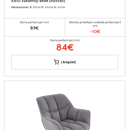
K610 sukamoji kėdė (Rusvas)
Išmatavimai:
A:
82cm
P:
66cm
G:
63cm
Kaina perkant po 1 vnt
Bendra pritaikyta nuolaida perkant po 2
vnt
89€
-10€
Kaina perkant po 2 vnt
84€
Į krepšelį