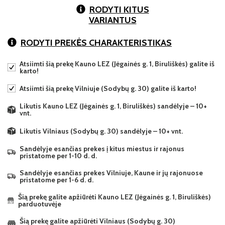
RODYTI KITUS
VARIANTUS
RODYTI PREKĖS CHARAKTERISTIKAS
Atsiimti šią prekę Kauno LEZ (Jėgainės g. 1, Biruliškės) galite iš
karto!
Atsiimti šią prekę Vilniuje (Sodybų g. 30) galite iš karto!
Likutis Kauno LEZ (Jėgainės g. 1, Biruliškės) sandėlyje – 10+
vnt.
Likutis Vilniaus (Sodybų g. 30) sandėlyje – 10+ vnt.
Sandėlyje esančias prekes į kitus miestus ir rajonus
pristatome per 1-10 d. d.
Sandėlyje esančias prekes Vilniuje, Kaune ir jų rajonuose
pristatome per 1-6 d. d.
Šią prekę galite apžiūrėti Kauno LEZ (Jėgainės g. 1, Biruliškės)
parduotuvėje
Šią prekę galite apžiūrėti Vilniaus (Sodybų g. 30)