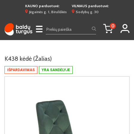
KAUNO parduotuvė:
VILNIAUS parduotuvė:
Jėgainės g. 1, Biruliškės
Sodybų g. 30
0
☰
K438 kėdė (Žalias)
IŠPARDAVIMAS
YRA SANDĖLYJE