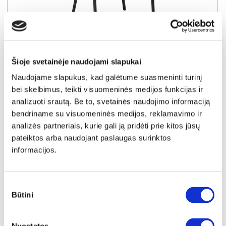
NAUJIENA
YRA SANDĖLYJE
SAMANTA (II gr.) kėdė (G062-52 Žalias)
Šioje svetainėje naudojami slapukai
Išmatavimai:
A:
86cm
P:
48cm
G:
55cm
Naudojame slapukus, kad galėtume suasmeninti turinį
bei skelbimus, teikti visuomeninės medijos funkcijas ir
Kaina perkant po 1 vnt
Bendra pritaikyta nuolaida perkant po
4 vnt
44€
analizuoti srautą. Be to, svetainės naudojimo informaciją
-20€
bendriname su visuomeninės medijos, reklamavimo ir
Kaina perkant po 4 vnt
analizės partneriais, kurie gali ją pridėti prie kitos jūsų
39€
pateiktos arba naudojant paslaugas surinktos
informacijos.
Į krepšelį
Sutikimo
Būtini
pasirinkimas