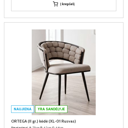
Į krepšelį
NAUJIENA
YRA SANDĖLYJE
ORTEGA (II gr.) kėdė (XL-01 Rusvas)
Išmatavimai:
A:
79cm
P:
62cm
G:
64cm