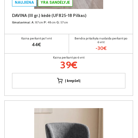
NAUJIENA
YRA SANDĖLYJE
DAVINA (III gr.) kėdė (UF825-18 Pilkas)
Išmatavimai:
A:
87cm
P:
48cm
G:
57cm
Kaina perkant po 1 vnt
Bendra pritaikyta nuolaida perkant po
6 vnt
44€
-30€
Kaina perkant po 6 vnt
39€
Į krepšelį