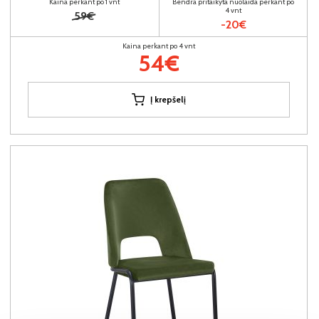
Kaina perkant po 1 vnt
Bendra pritaikyta nuolaida perkant po
4 vnt
59€
-20€
Kaina perkant po 4 vnt
54€
Į krepšelį