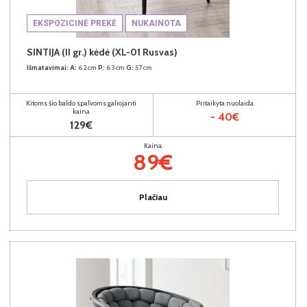
EKSPOZICINĖ PREKĖ
NUKAINOTA
SINTIJA (II gr.) kėdė (XL-01 Rusvas)
Išmatavimai:
A:
62cm
P:
63cm
G:
57cm
Kitoms šio baldo spalvoms galiojanti
Pritaikyta nuolaida
kaina
- 40€
129€
Kaina:
89€
Plačiau