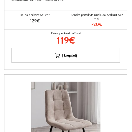
Kaina perkant po 1 vnt
Bendra pritaikyta nuolaida perkant po 2
vnt
129€
-20€
Kaina perkant po 2 vnt
119€
Į krepšelį