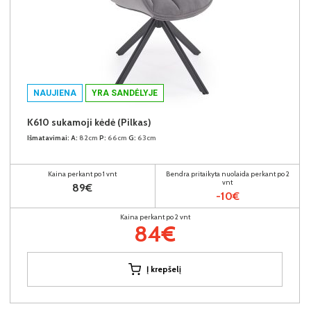
NAUJIENA
YRA SANDĖLYJE
K610 sukamoji kėdė (Pilkas)
Išmatavimai:
A:
82cm
P:
66cm
G:
63cm
Kaina perkant po 1 vnt
Bendra pritaikyta nuolaida perkant po 2
vnt
89€
-10€
Kaina perkant po 2 vnt
84€
Į krepšelį