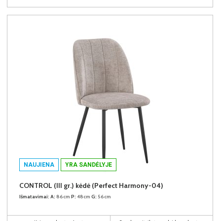
NAUJIENA
YRA SANDĖLYJE
CONTROL (III gr.) kėdė (Perfect Harmony-04)
Išmatavimai:
A:
86cm
P:
48cm
G:
56cm