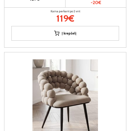
-20€
Kaina perkant po 2 vnt
119€
Į krepšelį