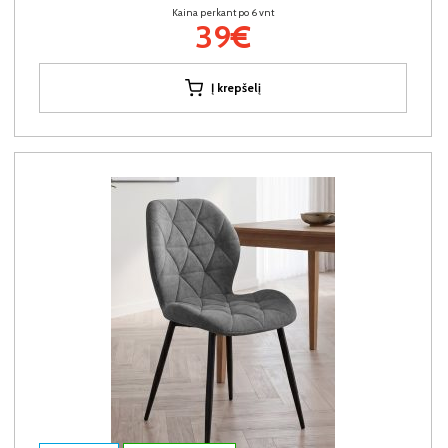
Kaina perkant po 6 vnt
39€
Į krepšelį