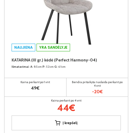
NAUJIENA
YRA SANDĖLYJE
KATARINA (III gr.) kėdė (Perfect Harmony-04)
Išmatavimai:
A:
85cm
P:
52cm
G:
61cm
Kaina perkant po 1 vnt
Bendra pritaikyta nuolaida perkant po
4 vnt
49€
-20€
Kaina perkant po 4 vnt
44€
Į krepšelį