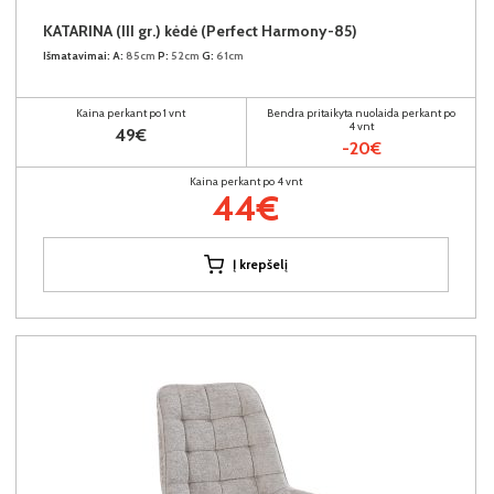
KATARINA (III gr.) kėdė (Perfect Harmony-85)
Išmatavimai:
A:
85cm
P:
52cm
G:
61cm
Kaina perkant po 1 vnt
Bendra pritaikyta nuolaida perkant po
4 vnt
49€
-20€
Kaina perkant po 4 vnt
44€
Į krepšelį