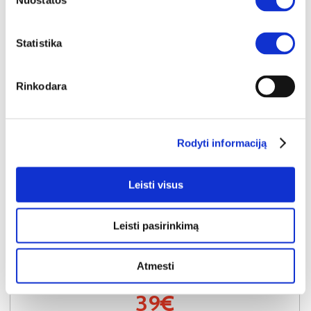
Nuostatos
Statistika
Rinkodara
Rodyti informaciją
NAUJIENA
YRA SANDĖLYJE
Leisti visus
SAMANTA (II gr.) kėdė (G062-13 Šviesiai rudas)
Išmatavimai:
A:
86cm
P:
48cm
G:
55cm
Leisti pasirinkimą
Kaina perkant po 1 vnt
Bendra pritaikyta nuolaida perkant po
4 vnt
44€
-20€
Atmesti
Kaina perkant po 4 vnt
39€