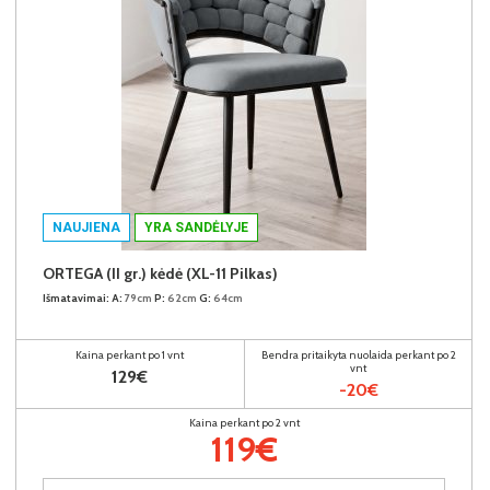
NAUJIENA
YRA SANDĖLYJE
ORTEGA (II gr.) kėdė (XL-11 Pilkas)
Išmatavimai:
A:
79cm
P:
62cm
G:
64cm
Kaina perkant po 1 vnt
Bendra pritaikyta nuolaida perkant po 2
vnt
129€
-20€
Kaina perkant po 2 vnt
119€