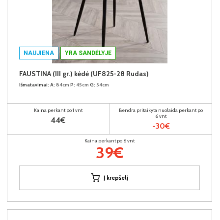
NAUJIENA
YRA SANDĖLYJE
FAUSTINA (III gr.) kėdė (UF825-28 Rudas)
Išmatavimai:
A:
84cm
P:
45cm
G:
54cm
Kaina perkant po 1 vnt
Bendra pritaikyta nuolaida perkant po
6 vnt
44€
-30€
Kaina perkant po 6 vnt
39€
Į krepšelį