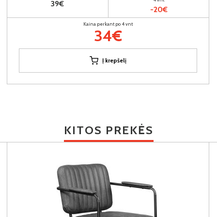
39€
-20€
Kaina perkant po 4 vnt
34€
Į krepšelį
KITOS PREKĖS