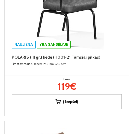
NAUJIENA
YRA SANDĖLYJE
POLARIS (III gr.) kėdė (H001-21 Tamsiai pilkas)
Išmatavimai:
A:
82cm
P:
61cm
G:
64cm
Kaina:
119€
Į krepšelį