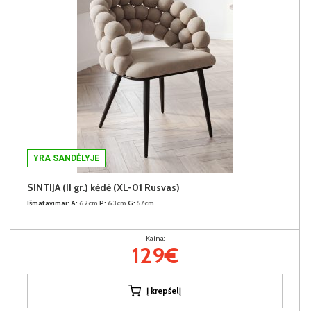
YRA SANDĖLYJE
SINTIJA (II gr.) kėdė (XL-01 Rusvas)
Išmatavimai:
A:
62cm
P:
63cm
G:
57cm
Kaina:
129€
Į krepšelį