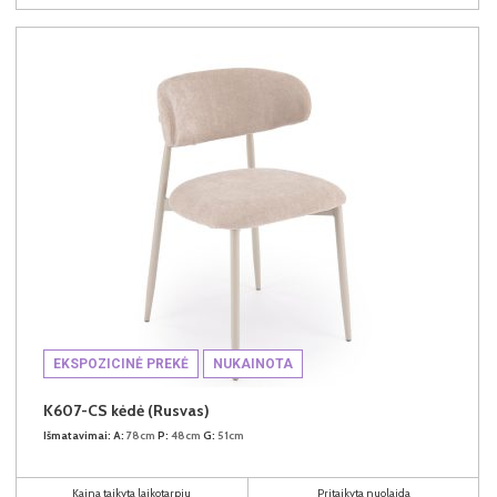
EKSPOZICINĖ PREKĖ
NUKAINOTA
K607-CS kėdė (Rusvas)
Išmatavimai:
A:
78cm
P:
48cm
G:
51cm
Kaina taikyta laikotarpiu
Pritaikyta nuolaida