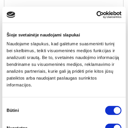
Šioje svetainėje naudojami slapukai
Naudojame slapukus, kad galėtume suasmeninti turinį
NAUJIENA
YRA SANDĖLYJE
bei skelbimus, teikti visuomeninės medijos funkcijas ir
analizuoti srautą. Be to, svetainės naudojimo informaciją
POLARIS (III gr.) kėdė (H001-21 Tamsiai pilkas)
bendriname su visuomeninės medijos, reklamavimo ir
Išmatavimai:
A:
82cm
P:
61cm
G:
64cm
analizės partneriais, kurie gali ją pridėti prie kitos jūsų
pateiktos arba naudojant paslaugas surinktos
Kaina:
informacijos.
119€
Į krepšelį
Sutikimo
Būtini
pasirinkimas