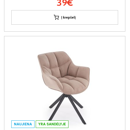
39€
Į krepšelį
NAUJIENA
YRA SANDĖLYJE