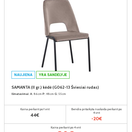
NAUJIENA
YRA SANDĖLYJE
SAMANTA (II gr.) kėdė (G062-13 Šviesiai rudas)
Išmatavimai:
A:
86cm
P:
48cm
G:
55cm
Kaina perkant po 1 vnt
Bendra pritaikyta nuolaida perkant po
4 vnt
44€
-20€
Kaina perkant po 4 vnt