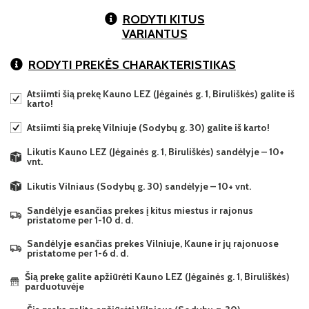
RODYTI KITUS
VARIANTUS
RODYTI PREKĖS CHARAKTERISTIKAS
Atsiimti šią prekę Kauno LEZ (Jėgainės g. 1, Biruliškės) galite iš
karto!
Atsiimti šią prekę Vilniuje (Sodybų g. 30) galite iš karto!
Likutis Kauno LEZ (Jėgainės g. 1, Biruliškės) sandėlyje – 10+
vnt.
Likutis Vilniaus (Sodybų g. 30) sandėlyje – 10+ vnt.
Sandėlyje esančias prekes į kitus miestus ir rajonus
pristatome per 1-10 d. d.
Sandėlyje esančias prekes Vilniuje, Kaune ir jų rajonuose
pristatome per 1-6 d. d.
Šią prekę galite apžiūrėti Kauno LEZ (Jėgainės g. 1, Biruliškės)
parduotuvėje