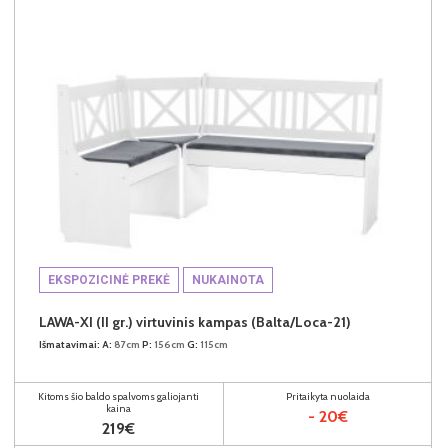
EKSPOZICINĖ PREKĖ
NUKAINOTA
LAWA-XI (II gr.) virtuvinis kampas (Balta/Loca-21)
Išmatavimai:
A:
87cm
P:
156cm
G:
115cm
Kitoms šio baldo spalvoms galiojanti
Pritaikyta nuolaida
kaina
- 20€
219€