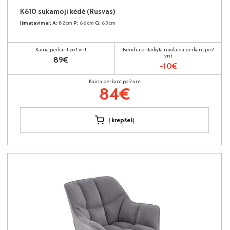
K610 sukamoji kėdė (Rusvas)
Išmatavimai:
A:
82cm
P:
66cm
G:
63cm
Kaina perkant po 1 vnt
Bendra pritaikyta nuolaida perkant po 2
vnt
89€
-10€
Kaina perkant po 2 vnt
84€
Į krepšelį