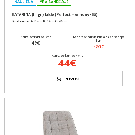
NAUJIENA
YRA SANDĖLYJE
KATARINA (III gr.) kėdė (Perfect Harmony-85)
Išmatavimai:
A:
85cm
P:
52cm
G:
61cm
Kaina perkant po 1 vnt
Bendra pritaikyta nuolaida perkant po
4 vnt
49€
-20€
Kaina perkant po 4 vnt
44€
Į krepšelį