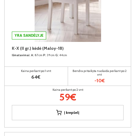
YRA SANDĖLYJE
K-X (II gr.) kėdė (Maloy-18)
Išmatavimai:
A:
87cm
P:
39cm
G:
44cm
Kaina perkant po 1 vnt
Bendra pritaikyta nuolaida perkant po 2
vnt
64€
-10€
Kaina perkant po 2 vnt
59€
Į krepšelį