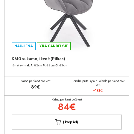
NAUJIENA
YRA SANDĖLYJE
K610 sukamoji kėdė (Pilkas)
Išmatavimai:
A:
82cm
P:
66cm
G:
63cm
Kaina perkant po 1 vnt
Bendra pritaikyta nuolaida perkant po 2
vnt
89€
-10€
Kaina perkant po 2 vnt
84€
Į krepšelį