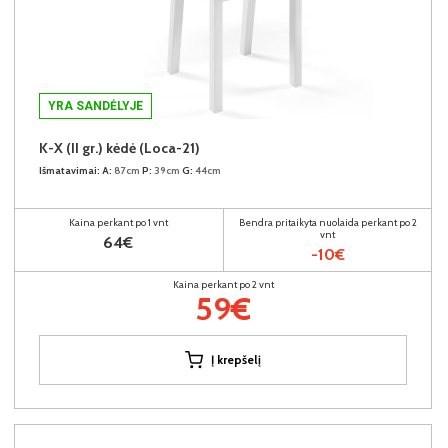
YRA SANDĖLYJE
K-X (II gr.) kėdė (Loca-21)
Išmatavimai:
A:
87cm
P:
39cm
G:
44cm
Kaina perkant po 1 vnt
Bendra pritaikyta nuolaida perkant po 2
vnt
64€
-10€
Kaina perkant po 2 vnt
59€
Į krepšelį