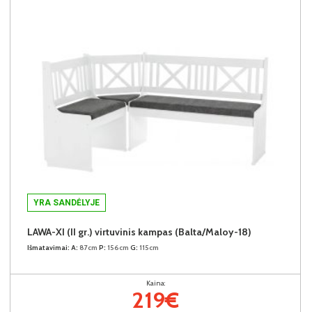
YRA SANDĖLYJE
LAWA-XI (II gr.) virtuvinis kampas (Balta/Maloy-18)
Išmatavimai:
A:
87cm
P:
156cm
G:
115cm
Kaina:
219€