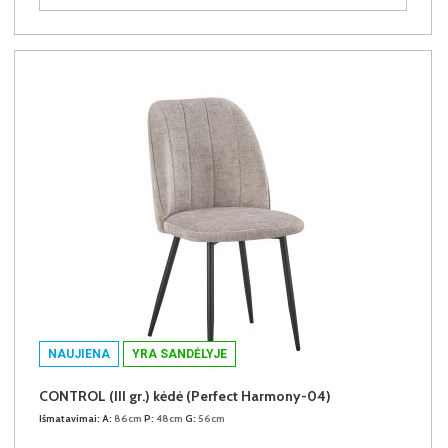
NAUJIENA
YRA SANDĖLYJE
CONTROL (III gr.) kėdė (Perfect Harmony-04)
Išmatavimai:
A:
86cm
P:
48cm
G:
56cm