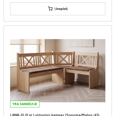
Į krepšelį
YRA SANDĖLYJE
LAWA-XI (II gr.) virtuvinis kampas (Sonoma/Maloy-45)