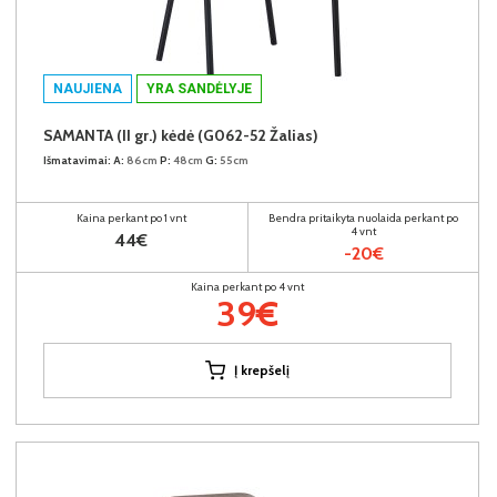
NAUJIENA
YRA SANDĖLYJE
SAMANTA (II gr.) kėdė (G062-52 Žalias)
Išmatavimai:
A:
86cm
P:
48cm
G:
55cm
Kaina perkant po 1 vnt
Bendra pritaikyta nuolaida perkant po
4 vnt
44€
-20€
Kaina perkant po 4 vnt
39€
Į krepšelį