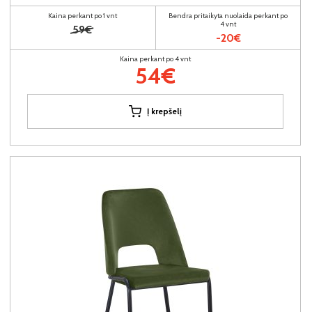
Kaina perkant po 1 vnt
Bendra pritaikyta nuolaida perkant po
4 vnt
59€
-20€
Kaina perkant po 4 vnt
54€
Į krepšelį