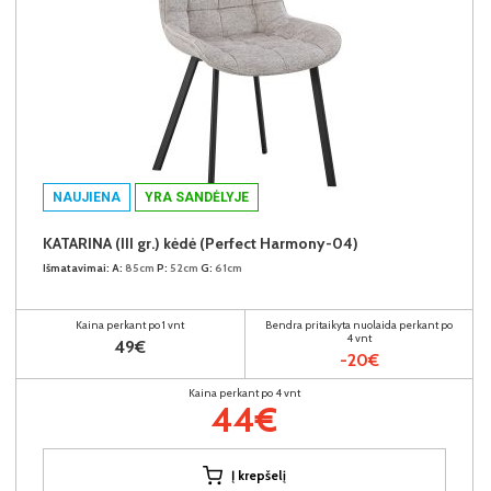
NAUJIENA
YRA SANDĖLYJE
KATARINA (III gr.) kėdė (Perfect Harmony-04)
Išmatavimai:
A:
85cm
P:
52cm
G:
61cm
Kaina perkant po 1 vnt
Bendra pritaikyta nuolaida perkant po
4 vnt
49€
-20€
Kaina perkant po 4 vnt
44€
Į krepšelį