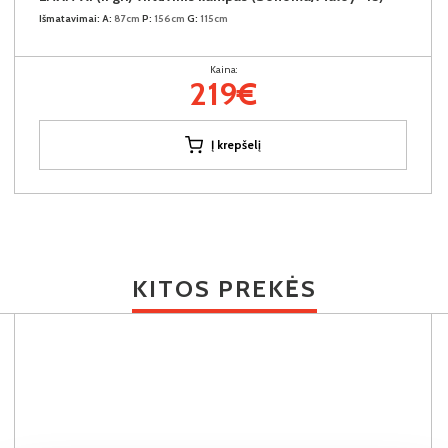
Išmatavimai:
A:
87cm
P:
156cm
G:
115cm
Kaina:
219€
Į krepšelį
KITOS PREKĖS