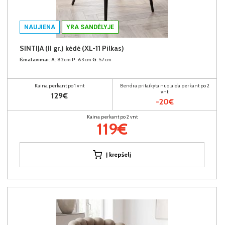
NAUJIENA
YRA SANDĖLYJE
SINTIJA (II gr.) kėdė (XL-11 Pilkas)
Išmatavimai:
A:
82cm
P:
63cm
G:
57cm
Kaina perkant po 1 vnt
Bendra pritaikyta nuolaida perkant po 2
vnt
129€
-20€
Kaina perkant po 2 vnt
119€
Į krepšelį