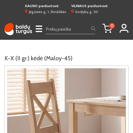
KAUNO parduotuvė:
VILNIAUS parduotuvė:
Jėgainės g. 1, Biruliškės
Sodybų g. 30
0
☰
K-X (II gr.) kėdė (Maloy-45)