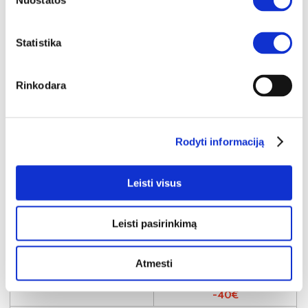
Nuostatos
Statistika
Rinkodara
Rodyti informaciją
Leisti visus
NAUJIENA
YRA SANDĖLYJE
DILETA (II gr.) sukamoji kėdė (Noelle-45 Rudas)
Leisti pasirinkimą
Išmatavimai:
A:
87cm
P:
52cm
G:
66cm
Atmesti
Kaina perkant po 1 vnt
Bendra pritaikyta nuolaida perkant po
4 vnt
109€
-40€