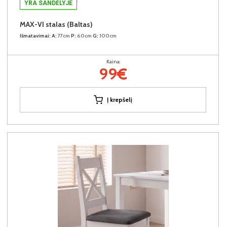
YRA SANDĖLYJE
MAX-VI stalas (Baltas)
Išmatavimai:
A:
77cm
P:
60cm
G:
100cm
Kaina:
99€
Į krepšelį