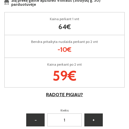
Šią prekę galite apžiūrėti Vilniaus (Sodybų g. 30)
parduotuvėje
Kaina perkant 1 vnt
64€
Bendra pritaikyta nuolaida perkant po 2 vnt
-10€
Kaina perkant po 2 vnt
59€
RADOTE PIGIAU?
Kiekis:
−
+