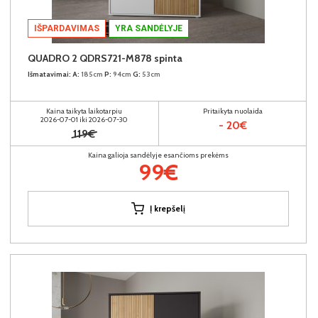
IŠPARDAVIMAS
YRA SANDĖLYJE
QUADRO 2 QDRS721-M878 spinta
Išmatavimai:
A:
185cm
P:
94cm
G:
53cm
Kaina taikyta laikotarpiu
Pritaikyta nuolaida
2026-07-01 iki 2026-07-30
- 20€
119€
Kaina galioja sandėlyje esančioms prekėms
99€
Į krepšelį