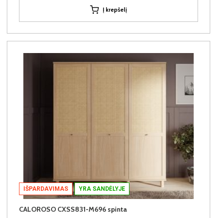
Į krepšelį
IŠPARDAVIMAS
YRA SANDĖLYJE
CALOROSO CXSS831-M696 spinta