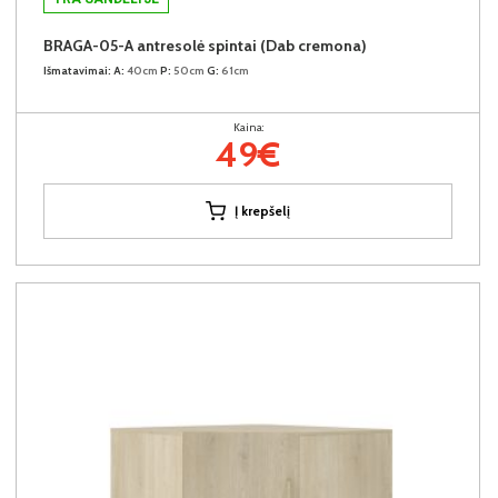
BRAGA-05-A antresolė spintai (Dab cremona)
Išmatavimai:
A:
40cm
P:
50cm
G:
61cm
Kaina:
49€
Į krepšelį