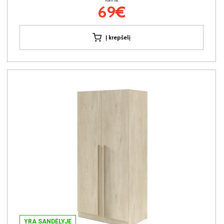
69€
Į krepšelį
YRA SANDĖLYJE