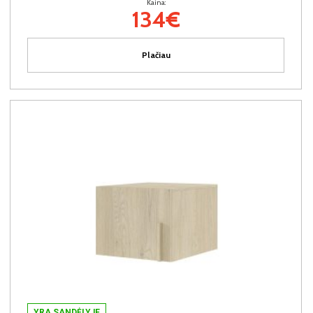
Kaina:
134€
Plačiau
YRA SANDĖLYJE