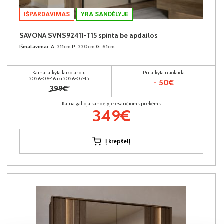
IŠPARDAVIMAS
YRA SANDĖLYJE
SAVONA SVNS92411-T15 spinta be apdailos
Išmatavimai:
A:
211cm
P:
220cm
G:
61cm
Kaina taikyta laikotarpiu
Pritaikyta nuolaida
2026-06-16 iki 2026-07-15
- 50€
399€
Kaina galioja sandėlyje esančioms prekėms
349€
Į krepšelį