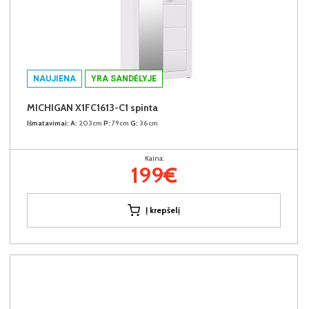
NAUJIENA
YRA SANDĖLYJE
MICHIGAN X1FC1613-C1 spinta
Išmatavimai:
A:
203cm
P:
79cm
G:
36cm
Kaina:
199€
Į krepšelį