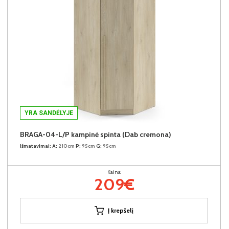
YRA SANDĖLYJE
BRAGA-04-L/P kampinė spinta (Dab cremona)
Išmatavimai:
A:
210cm
P:
95cm
G:
95cm
Kaina:
209€
Į krepšelį