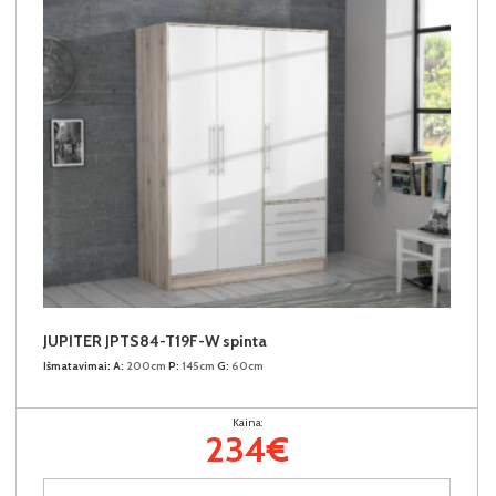
JUPITER JPTS84-T19F-W spinta
Išmatavimai:
A:
200cm
P:
145cm
G:
60cm
Kaina:
234€