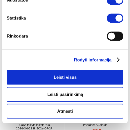
Nuostatos
Statistika
Rinkodara
Rodyti informaciją
Leisti visus
SUPER KAINA
YRA SANDĖLYJE
Leisti pasirinkimą
BALTIC A spinta 220
Išmatavimai:
A:
210cm
P:
223cm
G:
59cm
Atmesti
Kaina taikyta laikotarpiu
Pritaikyta nuolaida
2026-06-28 iki 2026-07-27