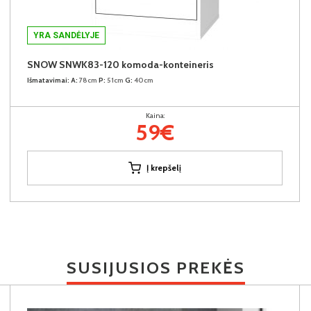
YRA SANDĖLYJE
SNOW SNWK83-120 komoda-konteineris
Išmatavimai:
A:
78cm
P:
51cm
G:
40cm
Kaina:
59€
Į krepšelį
SUSIJUSIOS PREKĖS