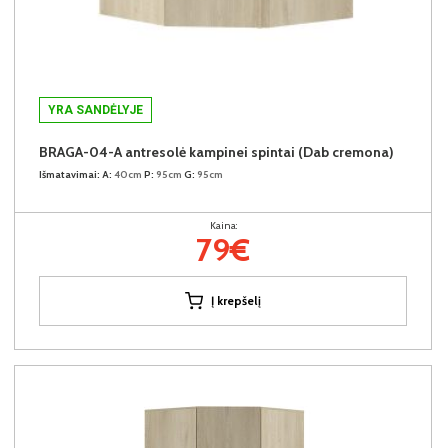
YRA SANDĖLYJE
BRAGA-04-A antresolė kampinei spintai (Dab cremona)
Išmatavimai:
A:
40cm
P:
95cm
G:
95cm
Kaina:
79€
Į krepšelį