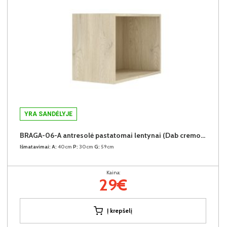
YRA SANDĖLYJE
BRAGA-06-A antresolė pastatomai lentynai (Dab cremona)
Išmatavimai:
A:
40cm
P:
30cm
G:
59cm
Kaina:
29€
Į krepšelį