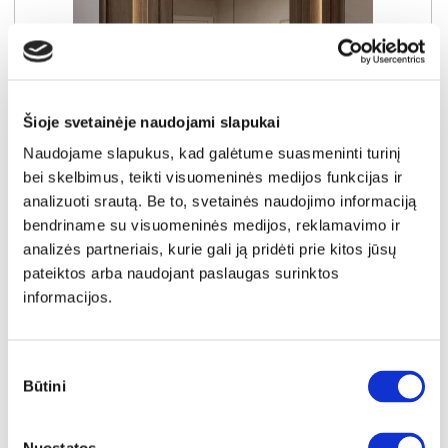
Šioje svetainėje naudojami slapukai
Naudojame slapukus, kad galėtume suasmeninti turinį
bei skelbimus, teikti visuomeninės medijos funkcijas ir
analizuoti srautą. Be to, svetainės naudojimo informaciją
NAUJIENA
YRA SANDĖLYJE
bendriname su visuomeninės medijos, reklamavimo ir
AMARO E spinta
analizės partneriais, kurie gali ją pridėti prie kitos jūsų
Išmatavimai:
A:
210cm
P:
223cm
G:
60cm
pateiktos arba naudojant paslaugas surinktos
informacijos.
Kaina:
619€
Sutikimo
Būtini
pasirinkimas
Į krepšelį