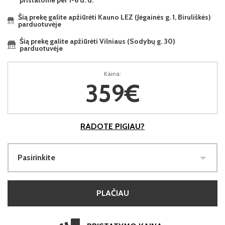
pristatome per 1-6 d. d.
Šią prekę galite apžiūrėti Kauno LEZ (Jėgainės g. 1, Biruliškės)
parduotuvėje
Šią prekę galite apžiūrėti Vilniaus (Sodybų g. 30)
parduotuvėje
Kaina:
359€
RADOTE PIGIAU?
Pasirinkite
PLAČIAU