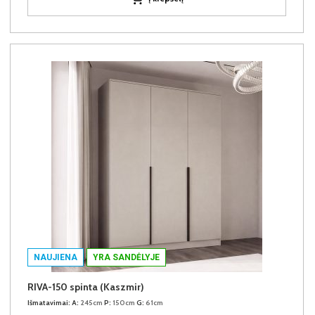
NAUJIENA
YRA SANDĖLYJE
RIVA-150 spinta (Kaszmir)
Išmatavimai:
A:
245cm
P:
150cm
G:
61cm