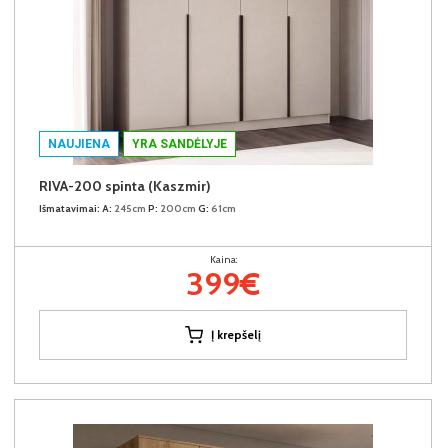
NAUJIENA
YRA SANDĖLYJE
RIVA-200 spinta (Kaszmir)
Išmatavimai:
A:
245cm
P:
200cm
G:
61cm
Kaina:
399€
Į krepšelį