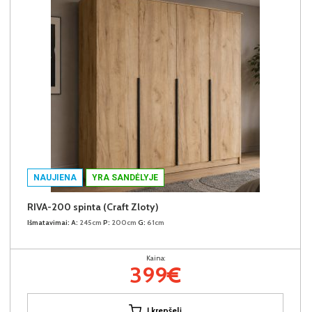
NAUJIENA
YRA SANDĖLYJE
RIVA-200 spinta (Craft Zloty)
Išmatavimai:
A:
245cm
P:
200cm
G:
61cm
Kaina:
399€
Į krepšelį