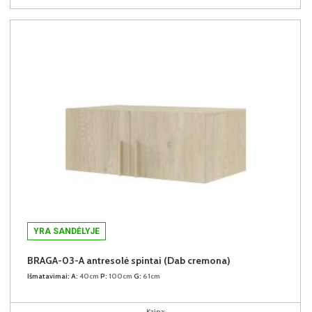
YRA SANDĖLYJE
BRAGA-03-A antresolė spintai (Dab cremona)
Išmatavimai:
A:
40cm
P:
100cm
G:
61cm
Kaina: