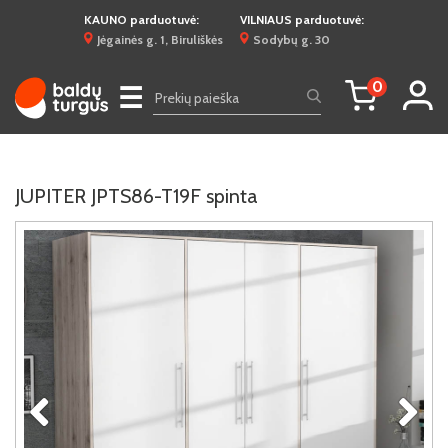
KAUNO parduotuvė:
VILNIAUS parduotuvė:
Jėgainės g. 1, Biruliškės
Sodybų g. 30
0
☰
JUPITER JPTS86-T19F spinta