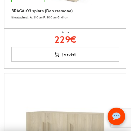
BRAGA-03 spinta (Dab cremona)
Išmatavimai:
A:
210cm
P:
100cm
G:
61cm
Kaina:
229€
Į krepšelį