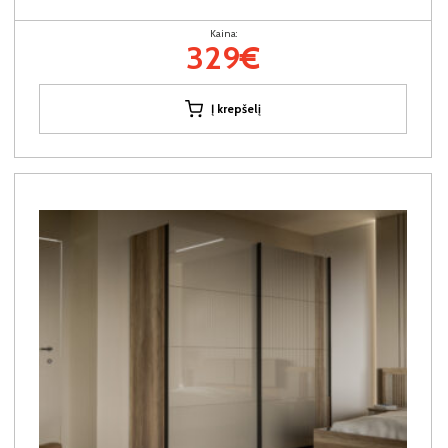
Kaina:
329€
Į krepšelį