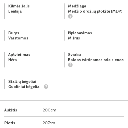
Kilmės šalis
Medžiaga
Lenkija
Medžio drožlių plokštė (MDP)
?
Durys
Išplanavimas
Varstomos
Mišrus
Apšvietimas
Svarbu
Nėra
Baldas tvirtinamas prie sienos
?
Stalčių bėgeliai
Guoliniai bėgeliai
?
Aukštis
200cm
Plotis
207cm