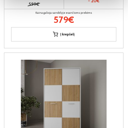
- 20€
599€
Kaina galioja sandėlyje esančioms prekėms
579€
Į krepšelį