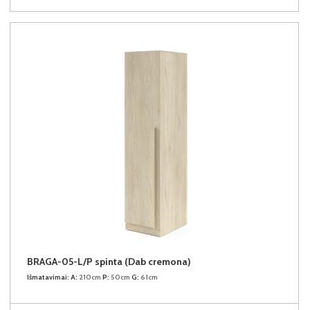
BRAGA-05-L/P spinta (Dab cremona)
Išmatavimai:
A:
210cm
P:
50cm
G:
61cm