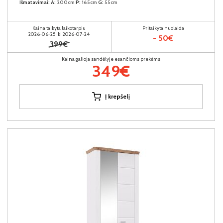
Išmatavimai:
A:
200cm
P:
165cm
G:
55cm
Kaina taikyta laikotarpiu
Pritaikyta nuolaida
2026-06-25 iki 2026-07-24
- 50€
399€
Kaina galioja sandėlyje esančioms prekėms
349€
Į krepšelį