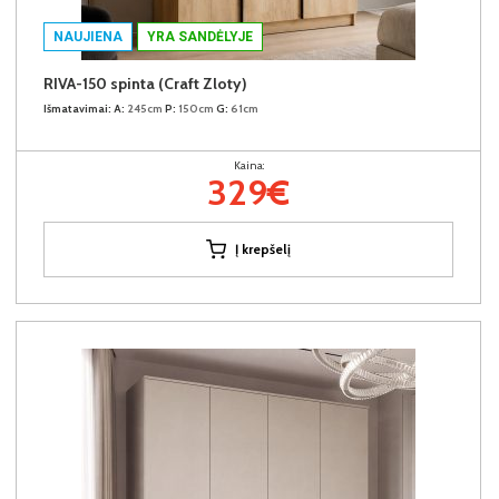
NAUJIENA
YRA SANDĖLYJE
RIVA-150 spinta (Craft Zloty)
Išmatavimai:
A:
245cm
P:
150cm
G:
61cm
Kaina:
329€
Į krepšelį