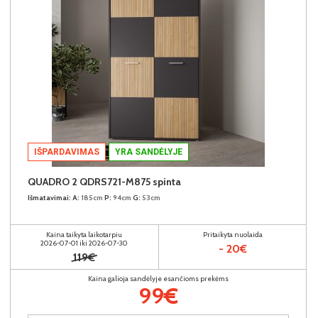
IŠPARDAVIMAS
YRA SANDĖLYJE
QUADRO 2 QDRS721-M875 spinta
Išmatavimai:
A:
185cm
P:
94cm
G:
53cm
Kaina taikyta laikotarpiu
Pritaikyta nuolaida
2026-07-01 iki 2026-07-30
- 20€
119€
Kaina galioja sandėlyje esančioms prekėms
99€