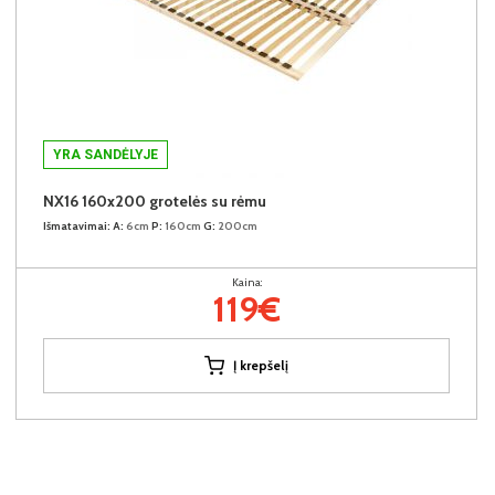
YRA SANDĖLYJE
NX16 160x200 grotelės su rėmu
Išmatavimai:
A:
6cm
P:
160cm
G:
200cm
Kaina:
119€
Į krepšelį