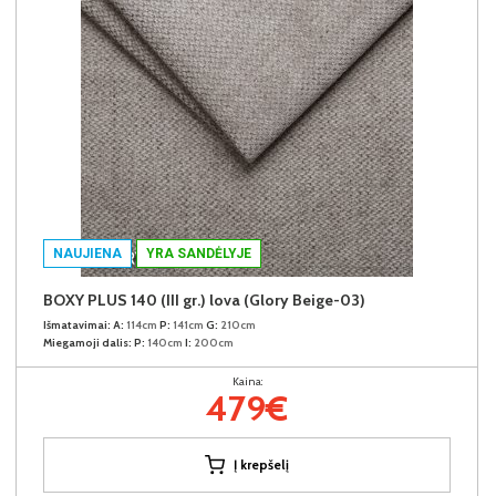
NAUJIENA
YRA SANDĖLYJE
BOXY PLUS 140 (III gr.) lova (Glory Beige-03)
Išmatavimai:
A:
114cm
P:
141cm
G:
210cm
Miegamoji dalis:
P:
140cm
I:
200cm
Kaina:
479€
Į krepšelį