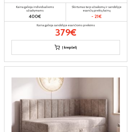
Kaina galioja individualiems
Skirtumas tarp užsakomų ir sandėlyje
užsakymams
esančių prekių kainų
400€
- 21€
Kaina galioja sandėlyje esančioms prekėms
379€
Į krepšelį