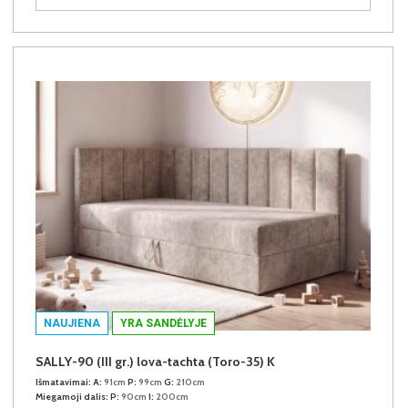
NAUJIENA
YRA SANDĖLYJE
SALLY-90 (III gr.) lova-tachta (Toro-35) K
Išmatavimai:
A:
91cm
P:
99cm
G:
210cm
Miegamoji dalis:
P:
90cm
I:
200cm