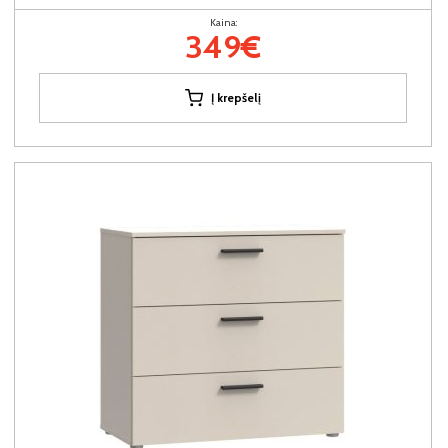
Kaina:
349€
Į krepšelį