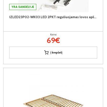
YRA SANDĖLYJE
IZLED23P02-WK03 LED 2PKT reguliuojamas lovos apšvietimas (juodas) (2 vnt.)
Kaina:
69€
Į krepšelį