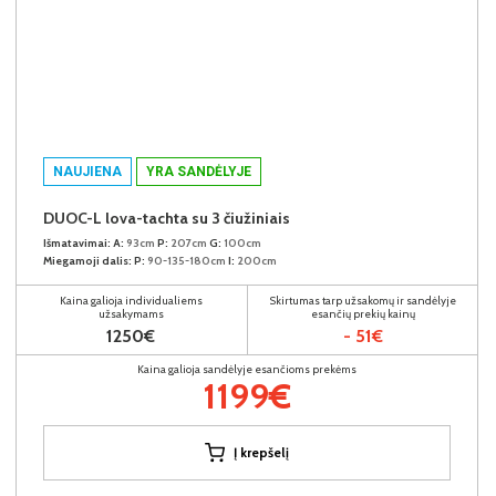
NAUJIENA
YRA SANDĖLYJE
DUOC-L lova-tachta su 3 čiužiniais
Išmatavimai:
A:
93cm
P:
207cm
G:
100cm
Miegamoji dalis:
P:
90-135-180cm
I:
200cm
Kaina galioja individualiems
Skirtumas tarp užsakomų ir sandėlyje
užsakymams
esančių prekių kainų
1250€
- 51€
Kaina galioja sandėlyje esančioms prekėms
1199€
Į krepšelį