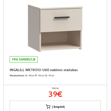
YRA SANDĖLYJE
INGALILL WKTK012-U60 naktinis staliukas
Išmatavimai:
A:
44cm
P:
45cm
G:
41cm
Kaina:
39€
Į krepšelį