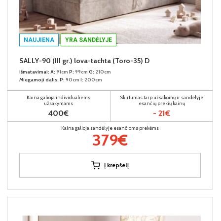
NAUJIENA
YRA SANDĖLYJE
SALLY-90 (III gr.) lova-tachta (Toro-35) D
Išmatavimai:
A:
91cm
P:
99cm
G:
210cm
Miegamoji dalis:
P:
90cm
I:
200cm
Kaina galioja individualiems
Skirtumas tarp užsakomų ir sandėlyje
užsakymams
esančių prekių kainų
400€
- 21€
Kaina galioja sandėlyje esančioms prekėms
379€
Į krepšelį