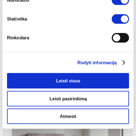
Nuostatos
Kaina taikyta laikotarpiu
Pritaikyta nuolaida
2026-07-01 iki 2026-07-30
- 10€
89€
Statistika
Kaina galioja sandėlyje esančioms prekėms
79€
Rinkodara
Į krepšelį
Rodyti informaciją
Leisti visus
KITOS PREKĖS
Leisti pasirinkimą
Atmesti