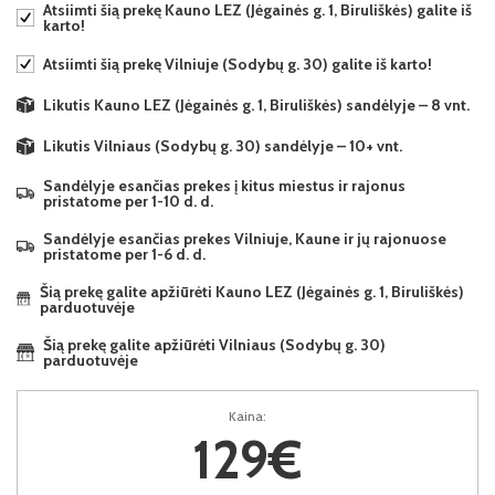
Atsiimti šią prekę Kauno LEZ (Jėgainės g. 1, Biruliškės) galite iš
karto!
Atsiimti šią prekę Vilniuje (Sodybų g. 30) galite iš karto!
Likutis Kauno LEZ (Jėgainės g. 1, Biruliškės) sandėlyje – 8 vnt.
Likutis Vilniaus (Sodybų g. 30) sandėlyje – 10+ vnt.
Sandėlyje esančias prekes į kitus miestus ir rajonus
pristatome per 1-10 d. d.
Sandėlyje esančias prekes Vilniuje, Kaune ir jų rajonuose
pristatome per 1-6 d. d.
Šią prekę galite apžiūrėti Kauno LEZ (Jėgainės g. 1, Biruliškės)
parduotuvėje
Šią prekę galite apžiūrėti Vilniaus (Sodybų g. 30)
parduotuvėje
Kaina:
129€