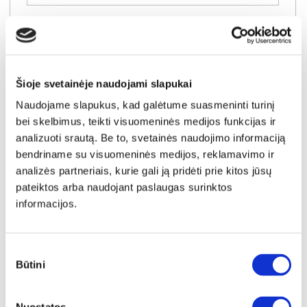
Šioje svetainėje naudojami slapukai
Naudojame slapukus, kad galėtume suasmeninti turinį
bei skelbimus, teikti visuomeninės medijos funkcijas ir
analizuoti srautą. Be to, svetainės naudojimo informaciją
bendriname su visuomeninės medijos, reklamavimo ir
analizės partneriais, kurie gali ją pridėti prie kitos jūsų
pateiktos arba naudojant paslaugas surinktos
informacijos.
IŠPARDAVIMAS
YRA SANDĖLYJE
Sutikimo
Būtini
pasirinkimas
INGALILL DRFL1182-U60 lovos rėmas
Išmatavimai:
A:
78cm
P:
185cm
G:
209cm
Miegamoji dalis:
P:
180cm
I:
200cm