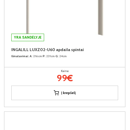
YRA SANDĖLYJE
INGALILL LUXZ02-U60 apdaila spintai
Išmatavimai:
A:
216cm
P:
231cm
G:
24cm
Kaina:
99€
Į krepšelį