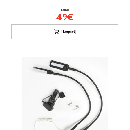
Kaina:
49€
Į krepšelį