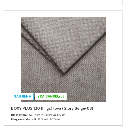
NAUJIENA
YRA SANDĖLYJE
BOXY PLUS 120 (III gr.) lova (Glory Beige-03)
Išmatavimai:
A:
114cm
P:
121cm
G:
210cm
Miegamoji dalis:
P:
120cm
I:
200cm