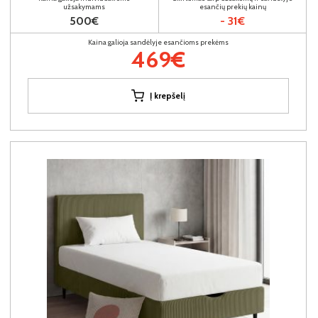
užsakymams
esančių prekių kainų
500€
- 31€
Kaina galioja sandėlyje esančioms prekėms
469€
Į krepšelį