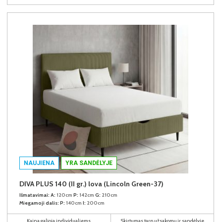
NAUJIENA
YRA SANDĖLYJE
DIVA PLUS 140 (II gr.) lova (Lincoln Green-37)
Išmatavimai:
A:
120cm
P:
142cm
G:
210cm
Miegamoji dalis:
P:
140cm
I:
200cm
Kaina galioja individualiems
Skirtumas tarp užsakomų ir sandėlyje