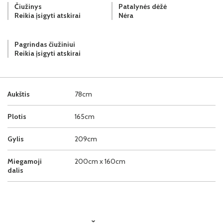
Čiužinys
Patalynės dėžė
Reikia įsigyti atskirai
Nėra
Pagrindas čiužiniui
Reikia įsigyti atskirai
Aukštis
78cm
Plotis
165cm
Gylis
209cm
Miegamoji
200cm x 160cm
dalis