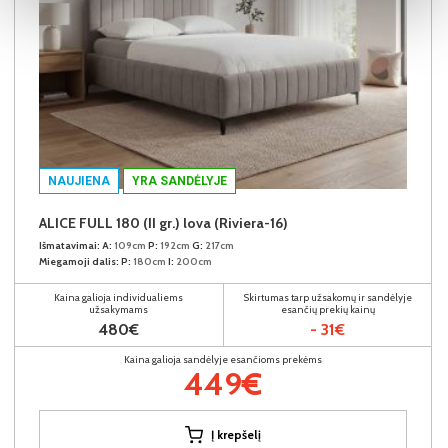
NAUJIENA
YRA SANDĖLYJE
ALICE FULL 180 (II gr.) lova (Riviera-16)
Išmatavimai:
A:
109cm
P:
192cm
G:
217cm
Miegamoji dalis:
P:
180cm
I:
200cm
Kaina galioja individualiems
Skirtumas tarp užsakomų ir sandėlyje
užsakymams
esančių prekių kainų
480€
- 31€
Kaina galioja sandėlyje esančioms prekėms
449€
Į krepšelį