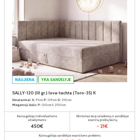
NAUJIENA
YRA SANDĖLYJE
SALLY-120 (III gr.) lova-tachta (Toro-35) K
Išmatavimai:
A:
91cm
P:
129cm
G:
210cm
Miegamoji dalis:
P:
120cm
I:
200cm
Kaina galioja individualiems
Skirtumas tarp užsakomų ir sandėlyje
užsakymams
esančių prekių kainų
450€
- 21€
Kaina galioja sandėlyje esančioms prekėms