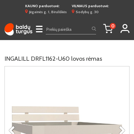
KAUNO parduotuvė:
VILNIAUS parduotuvė:
Jėgainės g. 1, Biruliškės
Sodybų g. 30
0
☰
INGALILL DRFL1162-U60 lovos rėmas