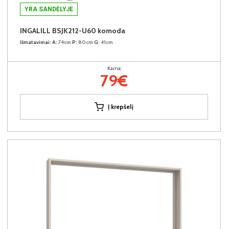
YRA SANDĖLYJE
INGALILL BSJK212-U60 komoda
Išmatavimai:
A:
74cm
P:
80cm
G:
41cm
Kaina:
79€
Į krepšelį