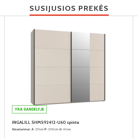
SUSIJUSIOS PREKĖS
YRA SANDĖLYJE
INGALILL SHMS92412-U60 spinta
Išmatavimai:
A:
211cm
P:
220cm
G:
61cm