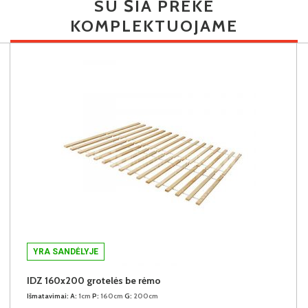
SU ŠIA PREKE
KOMPLEKTUOJAME
YRA SANDĖLYJE
IDZ 160x200 grotelės be rėmo
Išmatavimai:
A:
1cm
P:
160cm
G:
200cm