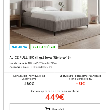
NAUJIENA
YRA SANDĖLYJE
ALICE FULL 180 (II gr.) lova (Riviera-16)
Išmatavimai:
A:
109cm
P:
192cm
G:
217cm
Miegamoji dalis:
P:
180cm
I:
200cm
Kaina galioja individualiems
Skirtumas tarp užsakomų ir sandėlyje
užsakymams
esančių prekių kainų
480€
- 31€
Kaina galioja sandėlyje esančioms prekėms
449€
Į krepšelį