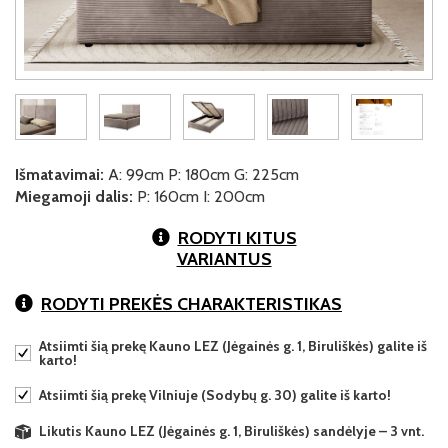
Išmatavimai:
A: 99cm P: 180cm G: 225cm
Miegamoji dalis:
P: 160cm I: 200cm
RODYTI KITUS
VARIANTUS
RODYTI PREKĖS CHARAKTERISTIKAS
Atsiimti šią prekę Kauno LEZ (Jėgainės g. 1, Biruliškės) galite iš
karto!
Atsiimti šią prekę Vilniuje (Sodybų g. 30) galite iš karto!
Likutis Kauno LEZ (Jėgainės g. 1, Biruliškės) sandėlyje – 3 vnt.