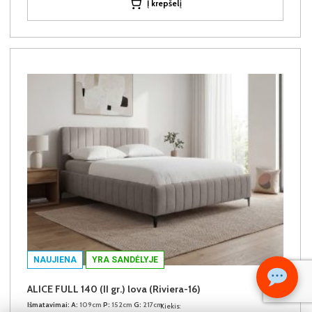
Į krepšelį
NAUJIENA
YRA SANDĖLYJE
ALICE FULL 140 (II gr.) lova (Riviera-16)
Išmatavimai:
A:
109cm
P:
152cm
G:
217cm
Kiekis: