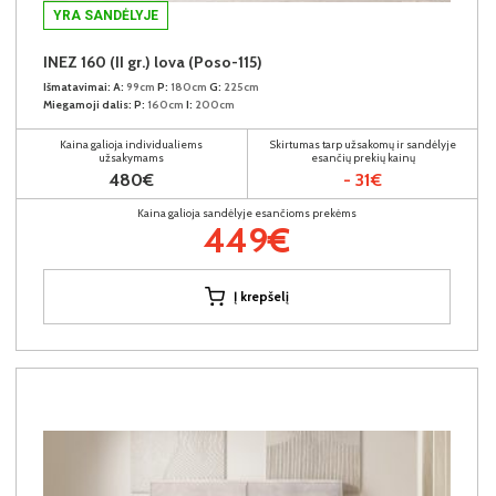
YRA SANDĖLYJE
INEZ 160 (II gr.) lova (Poso-115)
Išmatavimai:
A:
99cm
P:
180cm
G:
225cm
Miegamoji dalis:
P:
160cm
I:
200cm
Kaina galioja individualiems
Skirtumas tarp užsakomų ir sandėlyje
užsakymams
esančių prekių kainų
480€
- 31€
Kaina galioja sandėlyje esančioms prekėms
449€
Į krepšelį