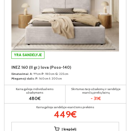
YRA SANDĖLYJE
INEZ 160 (II gr.) lova (Poso-140)
Išmatavimai:
A:
99cm
P:
180cm
G:
225cm
Miegamoji dalis:
P:
160cm
I:
200cm
Kaina galioja individualiems
Skirtumas tarp užsakomų ir sandėlyje
užsakymams
esančių prekių kainų
480€
- 31€
Kaina galioja sandėlyje esančioms prekėms
449€
Į krepšelį