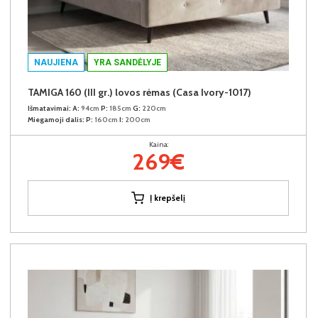
NAUJIENA
YRA SANDĖLYJE
TAMIGA 160 (III gr.) lovos rėmas (Casa Ivory-1017)
Išmatavimai:
A:
94cm
P:
185cm
G:
220cm
Miegamoji dalis:
P:
160cm
I:
200cm
Kaina:
269€
Į krepšelį