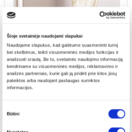
Šioje svetainėje naudojami slapukai
Naudojame slapukus, kad galėtume suasmeninti turinį
bei skelbimus, teikti visuomeninės medijos funkcijas ir
analizuoti srautą. Be to, svetainės naudojimo informaciją
bendriname su visuomeninės medijos, reklamavimo ir
analizės partneriais, kurie gali ją pridėti prie kitos jūsų
NAUJIENA
YRA SANDĖLYJE
pateiktos arba naudojant paslaugas surinktos
informacijos.
SALLY-120 (III gr.) lova-tachta (Toro-35) K
Išmatavimai:
A:
91cm
P:
129cm
G:
210cm
Miegamoji dalis:
P:
120cm
I:
200cm
Sutikimo
Kaina galioja individualiems
Skirtumas tarp užsakomų ir sandėlyje
Būtini
pasirinkimas
užsakymams
esančių prekių kainų
450€
- 21€
Kaina galioja sandėlyje esančioms prekėms