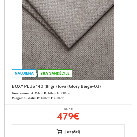
NAUJIENA
YRA SANDĖLYJE
BOXY PLUS 140 (III gr.) lova (Glory Beige-03)
Išmatavimai:
A:
114cm
P:
141cm
G:
210cm
Miegamoji dalis:
P:
140cm
I:
200cm
Kaina:
479€
Į krepšelį