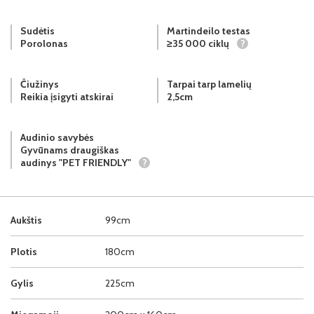
Sudėtis
Martindeilo testas
Porolonas
≥35 000 ciklų
?
Čiužinys
Tarpai tarp lamelių
Reikia įsigyti atskirai
2,5cm
Audinio savybės
Gyvūnams draugiškas
audinys "PET FRIENDLY"
?
Aukštis
99cm
Plotis
180cm
Gylis
225cm