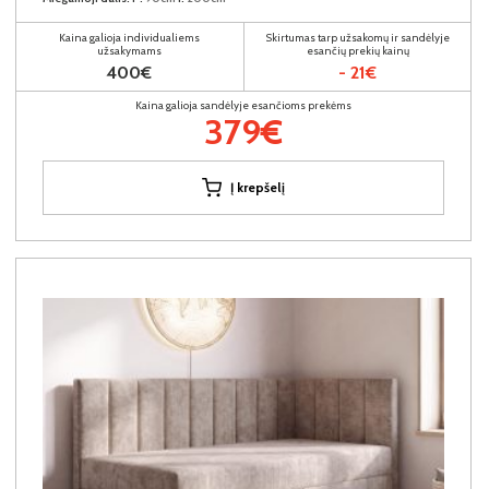
Kaina galioja individualiems
Skirtumas tarp užsakomų ir sandėlyje
užsakymams
esančių prekių kainų
400€
- 21€
Kaina galioja sandėlyje esančioms prekėms
379€
Į krepšelį