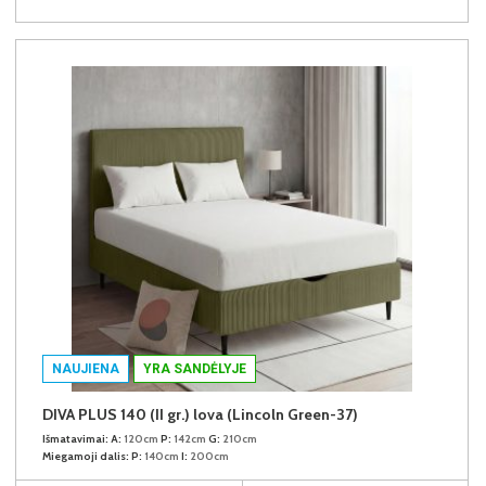
NAUJIENA
YRA SANDĖLYJE
DIVA PLUS 140 (II gr.) lova (Lincoln Green-37)
Išmatavimai:
A:
120cm
P:
142cm
G:
210cm
Miegamoji dalis:
P:
140cm
I:
200cm