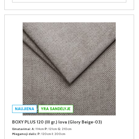
NAUJIENA
YRA SANDĖLYJE
BOXY PLUS 120 (III gr.) lova (Glory Beige-03)
Išmatavimai:
A:
114cm
P:
121cm
G:
210cm
Miegamoji dalis:
P:
120cm
I:
200cm