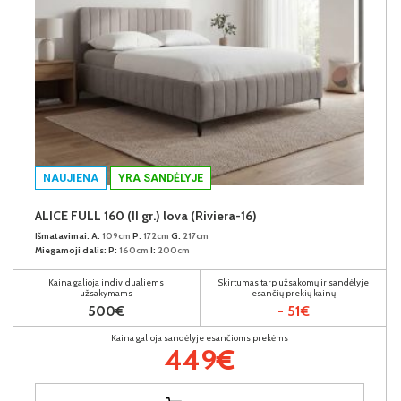
NAUJIENA
YRA SANDĖLYJE
ALICE FULL 160 (II gr.) lova (Riviera-16)
Išmatavimai:
A:
109cm
P:
172cm
G:
217cm
Miegamoji dalis:
P:
160cm
I:
200cm
Kaina galioja individualiems
Skirtumas tarp užsakomų ir sandėlyje
užsakymams
esančių prekių kainų
500€
- 51€
Kaina galioja sandėlyje esančioms prekėms
449€