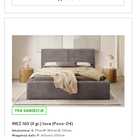
YRA SANDĖLYJE
INEZ 160 (II gr.) lova (Poso-04)
Išmatavimai:
A:
99cm
P:
180cm
G:
225cm
Miegamoji dalis:
P:
160cm
I:
200cm