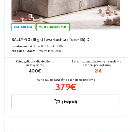
NAUJIENA
YRA SANDĖLYJE
SALLY-90 (III gr.) lova-tachta (Toro-35) D
Išmatavimai:
A:
91cm
P:
99cm
G:
210cm
Miegamoji dalis:
P:
90cm
I:
200cm
Kaina galioja individualiems
Skirtumas tarp užsakomų ir sandėlyje
užsakymams
esančių prekių kainų
400€
- 21€
Kaina galioja sandėlyje esančioms prekėms
379€
Į krepšelį