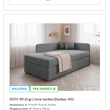
NAUJIENA
YRA SANDĖLYJE
DOTI-90 (II gr.) lova-tachta (Dunbar-40)
Išmatavimai:
A:
79cm
P:
97cm
G:
204cm
Miegamoji dalis:
P:
90cm
I:
198cm