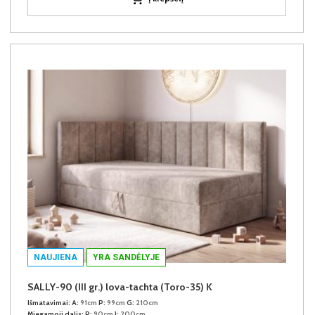
NAUJIENA
YRA SANDĖLYJE
SALLY-90 (III gr.) lova-tachta (Toro-35) K
Išmatavimai:
A:
91cm
P:
99cm
G:
210cm
Miegamoji dalis:
P:
90cm
I:
200cm