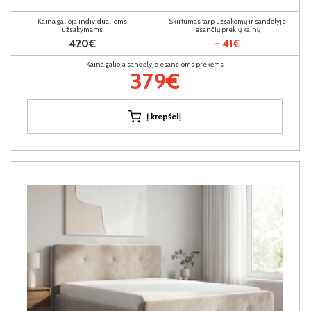
Kaina galioja individualiems
Skirtumas tarp užsakomų ir sandėlyje
užsakymams
esančių prekių kainų
420€
- 41€
Kaina galioja sandėlyje esančioms prekėms
379€
Į krepšelį