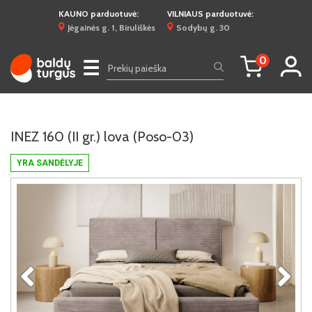
KAUNO parduotuvė:
VILNIAUS parduotuvė:
Jėgainės g. 1, Biruliškės
Sodybų g. 30
0
☰
INEZ 160 (II gr.) lova (Poso-03)
YRA SANDĖLYJE