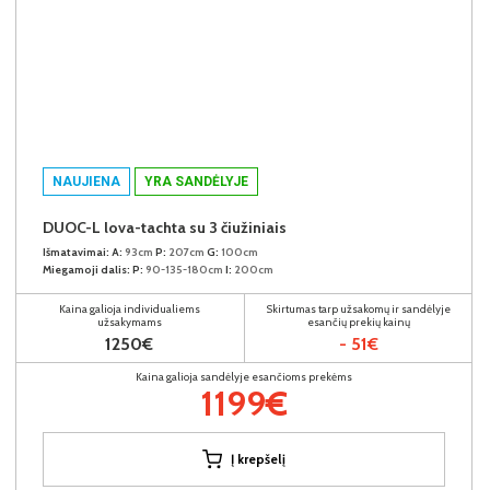
NAUJIENA
YRA SANDĖLYJE
DUOC-L lova-tachta su 3 čiužiniais
Išmatavimai:
A:
93cm
P:
207cm
G:
100cm
Miegamoji dalis:
P:
90-135-180cm
I:
200cm
Kaina galioja individualiems
Skirtumas tarp užsakomų ir sandėlyje
užsakymams
esančių prekių kainų
1250€
- 51€
Kaina galioja sandėlyje esančioms prekėms
1199€
Į krepšelį