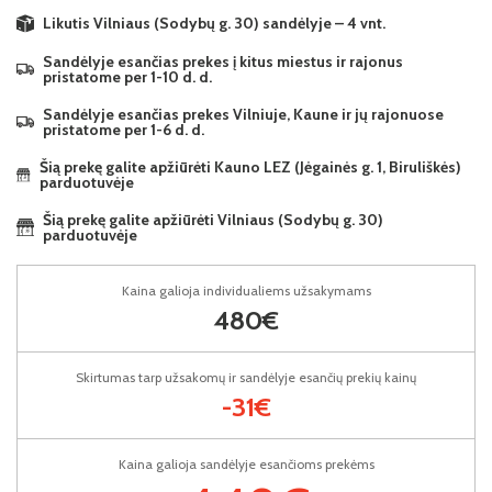
Likutis Vilniaus (Sodybų g. 30) sandėlyje – 4 vnt.
Sandėlyje esančias prekes į kitus miestus ir rajonus
pristatome per 1-10 d. d.
Sandėlyje esančias prekes Vilniuje, Kaune ir jų rajonuose
pristatome per 1-6 d. d.
Šią prekę galite apžiūrėti Kauno LEZ (Jėgainės g. 1, Biruliškės)
parduotuvėje
Šią prekę galite apžiūrėti Vilniaus (Sodybų g. 30)
parduotuvėje
Kaina galioja individualiems užsakymams
480€
Skirtumas tarp užsakomų ir sandėlyje esančių prekių kainų
-31€
Kaina galioja sandėlyje esančioms prekėms