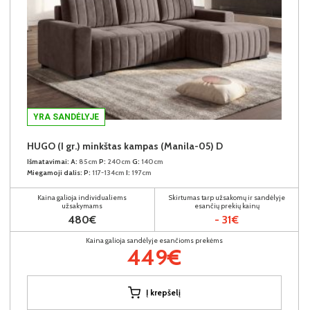
YRA SANDĖLYJE
HUGO (I gr.) minkštas kampas (Manila-05) D
Išmatavimai:
A:
85cm
P:
240cm
G:
140cm
Miegamoji dalis:
P:
117-134cm
I:
197cm
Kaina galioja individualiems
Skirtumas tarp užsakomų ir sandėlyje
užsakymams
esančių prekių kainų
480€
- 31€
Kaina galioja sandėlyje esančioms prekėms
449€
Į krepšelį