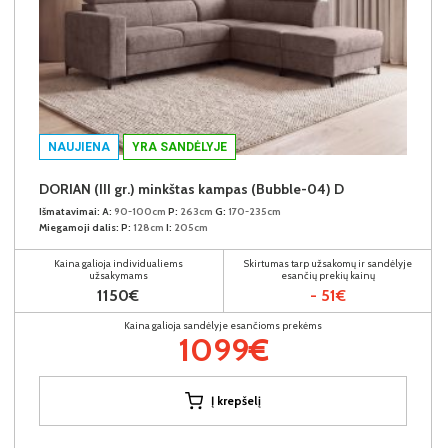
NAUJIENA
YRA SANDĖLYJE
DORIAN (III gr.) minkštas kampas (Bubble-04) D
Išmatavimai:
A:
90-100cm
P:
263cm
G:
170-235cm
Miegamoji dalis:
P:
128cm
I:
205cm
Kaina galioja individualiems
Skirtumas tarp užsakomų ir sandėlyje
užsakymams
esančių prekių kainų
1150€
- 51€
Kaina galioja sandėlyje esančioms prekėms
1099€
Į krepšelį