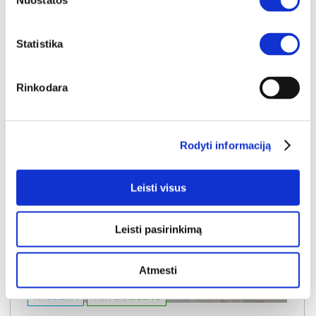
949€
Nuostatos
Į krepšelį
Statistika
Rinkodara
Rodyti informaciją
Leisti visus
Leisti pasirinkimą
Atmesti
NAUJIENA
YRA SANDĖLYJE