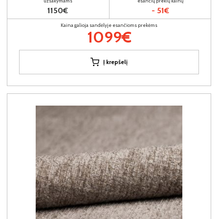
užsakymams
esančių prekių kainų
1150€
- 51€
Kaina galioja sandėlyje esančioms prekėms
1099€
Į krepšelį