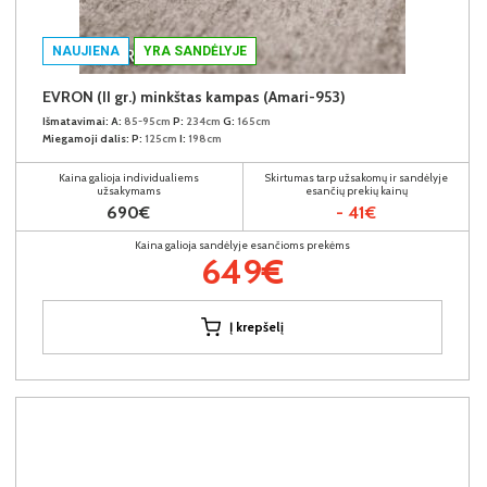
NAUJIENA
YRA SANDĖLYJE
EVRON (II gr.) minkštas kampas (Amari-953)
Išmatavimai:
A:
85-95cm
P:
234cm
G:
165cm
Miegamoji dalis:
P:
125cm
I:
198cm
Kaina galioja individualiems
Skirtumas tarp užsakomų ir sandėlyje
užsakymams
esančių prekių kainų
690€
- 41€
Kaina galioja sandėlyje esančioms prekėms
649€
Į krepšelį