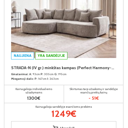
NAUJIENA
YRA SANDĖLYJE
STRADA-N (IV gr.) minkštas kampas (Perfect Harmony-04) K
Išmatavimai:
A:
93cm
P:
305cm
G:
195cm
Miegamoji dalis:
P:
167cm
I:
263cm
Kaina galioja individualiems
Skirtumas tarp užsakomų ir sandėlyje
užsakymams
esančių prekių kainų
1300€
- 51€
Kaina galioja sandėlyje esančioms prekėms
1249€