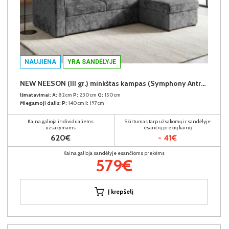
NAUJIENA
YRA SANDĖLYJE
NEW NEESON (III gr.) minkštas kampas (Symphony Antracite-20)
Išmatavimai:
A:
82cm
P:
230cm
G:
150cm
Miegamoji dalis:
P:
140cm
I:
197cm
Kaina galioja individualiems
Skirtumas tarp užsakomų ir sandėlyje
užsakymams
esančių prekių kainų
620€
- 41€
Kaina galioja sandėlyje esančioms prekėms
579€
Į krepšelį