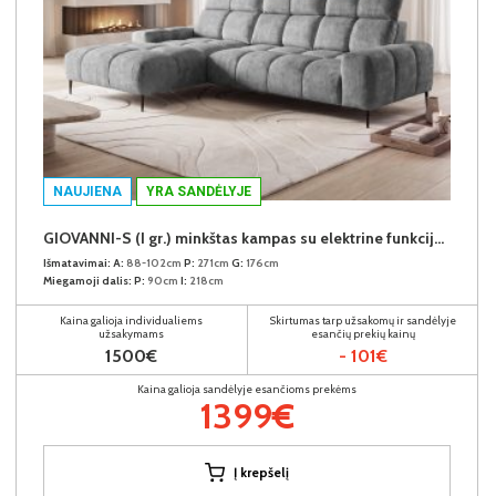
NAUJIENA
YRA SANDĖLYJE
GIOVANNI-S (I gr.) minkštas kampas su elektrine funkcija (Aphrodite-21) K
Išmatavimai:
A:
88-102cm
P:
271cm
G:
176cm
Miegamoji dalis:
P:
90cm
I:
218cm
Kaina galioja individualiems
Skirtumas tarp užsakomų ir sandėlyje
užsakymams
esančių prekių kainų
1500€
- 101€
Kaina galioja sandėlyje esančioms prekėms
1399€
Į krepšelį