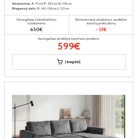
Išmatavimai:
A:
95cm
P:
285cm
G:
158cm
Miegamoji dalis:
P:
145-158cm
I:
227cm
Kaina galioja individualiems
Skirtumas tarp užsakomų ir sandėlyje
užsakymams
esančių prekių kainų
650€
- 51€
Kaina galioja sandėlyje esančioms prekėms
599€
Į krepšelį