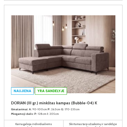
NAUJIENA
YRA SANDĖLYJE
DORIAN (III gr.) minkštas kampas (Bubble-04) K
Išmatavimai:
A:
90-100cm
P:
263cm
G:
170-235cm
Miegamoji dalis:
P:
128cm
I:
205cm
Kaina galioja individualiems
Skirtumas tarp užsakomų ir sandėlyje