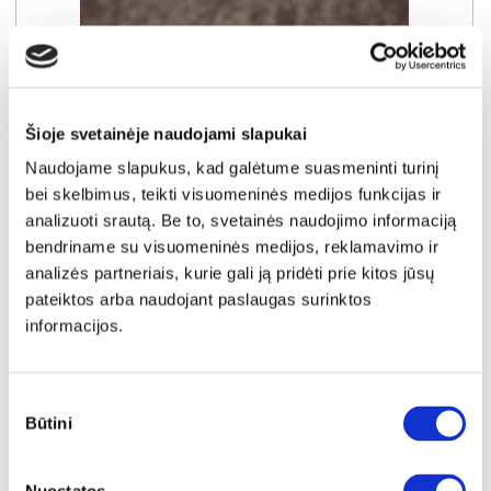
Šioje svetainėje naudojami slapukai
Naudojame slapukus, kad galėtume suasmeninti turinį
bei skelbimus, teikti visuomeninės medijos funkcijas ir
analizuoti srautą. Be to, svetainės naudojimo informaciją
bendriname su visuomeninės medijos, reklamavimo ir
NAUJIENA
YRA SANDĖLYJE
analizės partneriais, kurie gali ją pridėti prie kitos jūsų
pateiktos arba naudojant paslaugas surinktos
WAVE-N (III gr.) minkštas kampas (Amari-966) D
informacijos.
Išmatavimai:
A:
94cm
P:
267cm
G:
192cm
Miegamoji dalis:
P:
143cm
I:
230cm
Kaina galioja individualiems
Skirtumas tarp užsakomų ir sandėlyje
Sutikimo
užsakymams
esančių prekių kainų
Būtini
pasirinkimas
1000€
- 51€
Kaina galioja sandėlyje esančioms prekėms