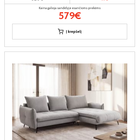
Kaina galioja sandėlyje esančioms prekėms
579€
Į krepšelį