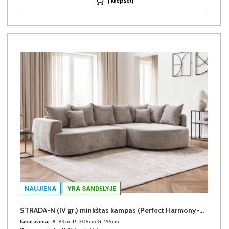
Į krepšelį
NAUJIENA
YRA SANDĖLYJE
STRADA-N (IV gr.) minkštas kampas (Perfect Harmony-04) D
Išmatavimai:
A:
93cm
P:
305cm
G:
195cm