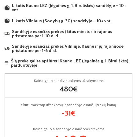
Likutis Kauno LEZ (Jėgainės g. 1, Biruliškės) sandėlyje – 10+
vnt.
Likutis Vilniaus (Sodybų g. 30) sandėlyje – 10+ vnt.
Sandėlyje esančias prekes į kitus miestus ir rajonus
pristatome per 1-10 d. d.
Sandėlyje esančias prekes Vilniuje, Kaune ir jų rajonuose
pristatome per 1-6 d. d.
Šią prekę galite apžiūrėti Kauno LEZ (Jėgainės g. 1, Biruliškės)
parduotuvėje
Kaina galioja individualiems užsakymams
480€
Skirtumas tarp užsakomų ir sandėlyje esančių prekių kainų
-31€
Kaina galioja sandėlyje esančioms prekėms