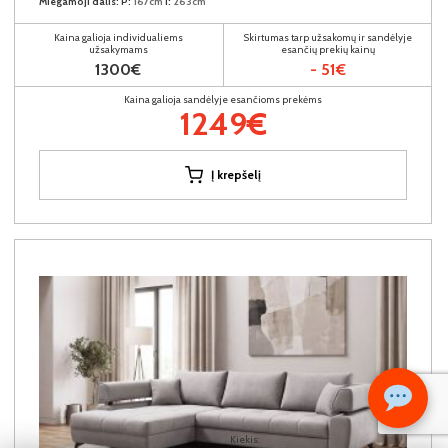
Miegamoji dalis:
P:
167cm
I:
263cm
Kaina galioja individualiems
Skirtumas tarp užsakomų ir sandėlyje
užsakymams
esančių prekių kainų
1300€
- 51€
Kaina galioja sandėlyje esančioms prekėms
1249€
Į krepšelį
Kiekis: