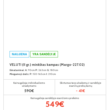
NAUJIENA
YRA SANDĖLYJE
VELUTI (II gr.) minkštas kampas (Margo-227.02)
Išmatavimai:
A:
90cm
P:
263cm
G:
180cm
Miegamoji dalis:
P:
150-165cm
I:
210cm
Kaina galioja individualiems
Skirtumas tarp užsakomų ir sandėlyje
užsakymams
esančių prekių kainų
590€
- 41€
Kaina galioja sandėlyje esančioms prekėms
549€