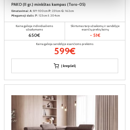
PAKO (II gr.) minkštas kampas (Toro-05)
Išmatavimai:
A:
89-100cm
P:
231cm
G:
162cm
Miegamoji dalis:
P:
123cm
I:
204cm
Kaina galioja individualiems
Skirtumas tarp užsakomų ir sandėlyje
užsakymams
esančių prekių kainų
650€
- 51€
Kaina galioja sandėlyje esančioms prekėms
599€
Į krepšelį