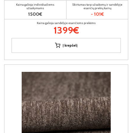
Kaina galioja individualiems
Skirtumas tarp užsakomų ir sandėlyje
užsakymams
esančių prekių kainų
1500€
- 101€
Kaina galioja sandėlyje esančioms prekėms
1399€
Į krepšelį