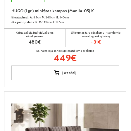
HUGO (I gr.) minkštas kampas (Manila-05) K
Išmatavimai:
A:
85cm
P:
240cm
G:
140cm
Miegamoji dalis:
P:
117-134cm
I:
197cm
Kaina galioja individualiems
Skirtumas tarp užsakomų ir sandėlyje
užsakymams
esančių prekių kainų
480€
- 31€
Kaina galioja sandėlyje esančioms prekėms
449€
Į krepšelį