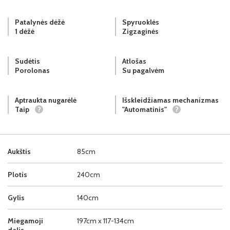
Patalynės dėžė
Spyruoklės
1 dėžė
Zigzaginės
Sudėtis
Atlošas
Porolonas
Su pagalvėm
Aptraukta nugarėlė
Išskleidžiamas mechanizmas
Taip
?
"Automatinis"
?
Aukštis
85cm
Plotis
240cm
Gylis
140cm
Miegamoji
197cm x 117-134cm
dalis