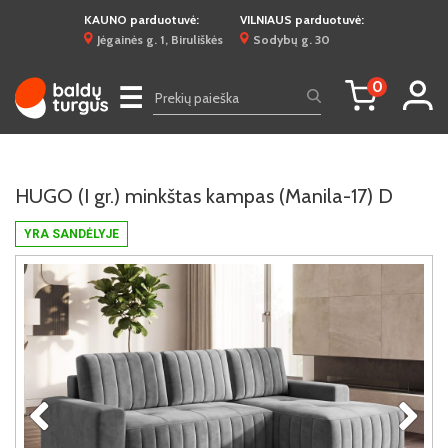
KAUNO parduotuvė:
VILNIAUS parduotuvė:
Jėgainės g. 1, Biruliškės
Sodybų g. 30
0
☰
HUGO (I gr.) minkštas kampas (Manila-17) D
YRA SANDĖLYJE