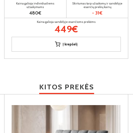
Kaina galioja individualiems
Skirtumas tarp užsakomų ir sandėlyje
užsakymams
esančių prekių kainų
480€
- 31€
Kaina galioja sandėlyje esančioms prekėms
449€
Į krepšelį
KITOS PREKĖS