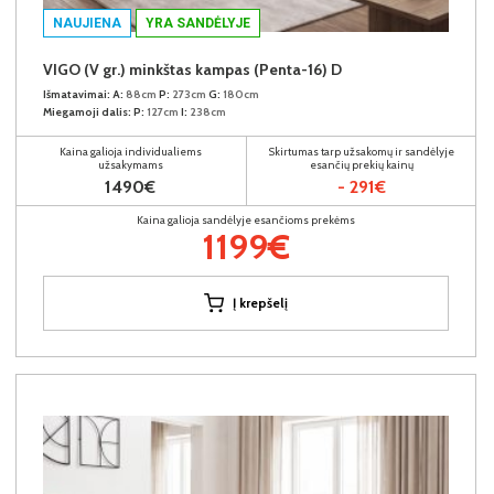
NAUJIENA
YRA SANDĖLYJE
VIGO (V gr.) minkštas kampas (Penta-16) D
Išmatavimai:
A:
88cm
P:
273cm
G:
180cm
Miegamoji dalis:
P:
127cm
I:
238cm
Kaina galioja individualiems
Skirtumas tarp užsakomų ir sandėlyje
užsakymams
esančių prekių kainų
1490€
- 291€
Kaina galioja sandėlyje esančioms prekėms
1199€
Į krepšelį