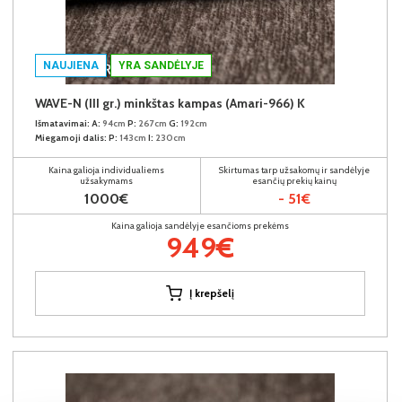
NAUJIENA
YRA SANDĖLYJE
WAVE-N (III gr.) minkštas kampas (Amari-966) K
Išmatavimai:
A:
94cm
P:
267cm
G:
192cm
Miegamoji dalis:
P:
143cm
I:
230cm
Kaina galioja individualiems
Skirtumas tarp užsakomų ir sandėlyje
užsakymams
esančių prekių kainų
1000€
- 51€
Kaina galioja sandėlyje esančioms prekėms
949€
Į krepšelį