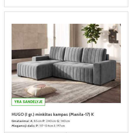
YRA SANDĖLYJE
HUGO (I gr.) minkštas kampas (Manila-17) K
Išmatavimai:
A:
85cm
P:
240cm
G:
140cm
Miegamoji dalis:
P:
117-134cm
I:
197cm