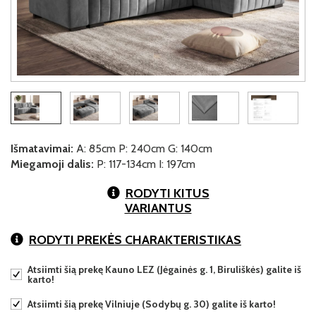
Išmatavimai:
A: 85cm P: 240cm G: 140cm
Miegamoji dalis:
P: 117-134cm I: 197cm
RODYTI KITUS
VARIANTUS
RODYTI PREKĖS CHARAKTERISTIKAS
Atsiimti šią prekę Kauno LEZ (Jėgainės g. 1, Biruliškės) galite iš
karto!
Atsiimti šią prekę Vilniuje (Sodybų g. 30) galite iš karto!