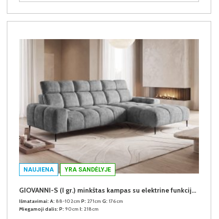
NAUJIENA
YRA SANDĖLYJE
GIOVANNI-S (I gr.) minkštas kampas su elektrine funkcija (Aphrodite-21) D
Išmatavimai:
A:
88-102cm
P:
271cm
G:
176cm
Miegamoji dalis:
P:
90cm
I:
218cm