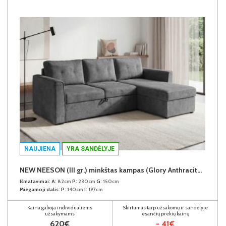
NAUJIENA
YRA SANDĖLYJE
NEW NEESON (III gr.) minkštas kampas (Glory Anthracite-18)
Išmatavimai:
A:
82cm
P:
230cm
G:
150cm
Miegamoji dalis:
P:
140cm
I:
197cm
Kaina galioja individualiems
Skirtumas tarp užsakomų ir sandėlyje
užsakymams
esančių prekių kainų
620€
- 41€