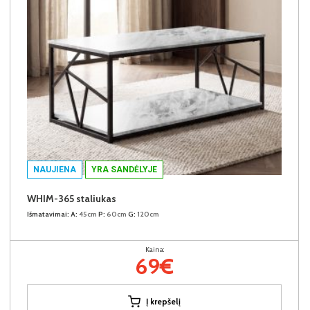
NAUJIENA
YRA SANDĖLYJE
WHIM-365 staliukas
Išmatavimai:
A:
45cm
P:
60cm
G:
120cm
Kaina:
69€
Į krepšelį