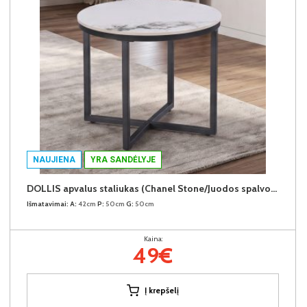
NAUJIENA
YRA SANDĖLYJE
DOLLIS apvalus staliukas (Chanel Stone/Juodos spalvos kojos)
Išmatavimai:
A:
42cm
P:
50cm
G:
50cm
Kaina:
49€
Į krepšelį