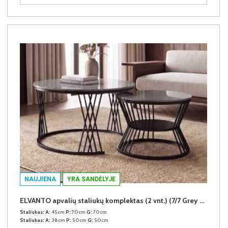
NAUJIENA
YRA SANDĖLYJE
ELVANTO apvalių staliukų komplektas (2 vnt.) (7/7 Grey Gloss)
Staliukas:
A:
45cm
P:
70cm
G:
70cm
Staliukas:
A:
38cm
P:
50cm
G:
50cm