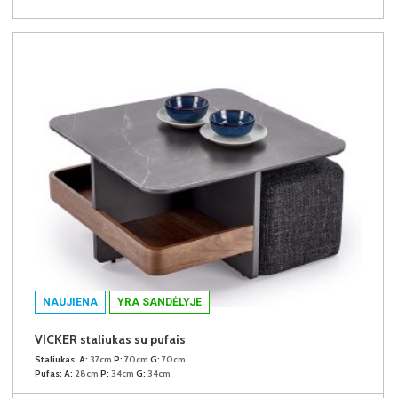
NAUJIENA
YRA SANDĖLYJE
VICKER staliukas su pufais
Staliukas:
A:
37cm
P:
70cm
G:
70cm
Pufas:
A:
28cm
P:
34cm
G:
34cm