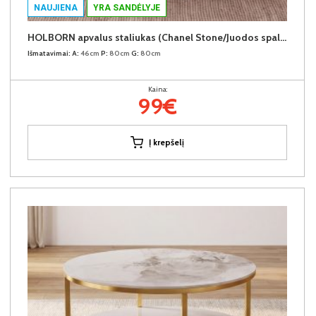
NAUJIENA
YRA SANDĖLYJE
HOLBORN apvalus staliukas (Chanel Stone/Juodos spalvos kojos)
Išmatavimai:
A:
46cm
P:
80cm
G:
80cm
Kaina:
99€
Į krepšelį