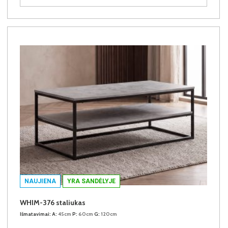
NAUJIENA
YRA SANDĖLYJE
WHIM-376 staliukas
Išmatavimai:
A:
45cm
P:
60cm
G:
120cm