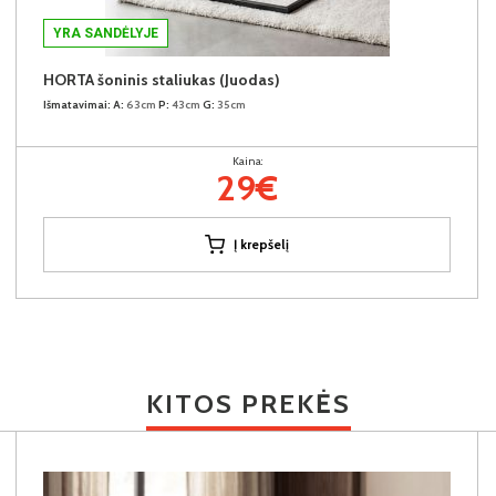
YRA SANDĖLYJE
HORTA šoninis staliukas (Juodas)
Išmatavimai:
A:
63cm
P:
43cm
G:
35cm
Kaina:
29€
Į krepšelį
KITOS PREKĖS