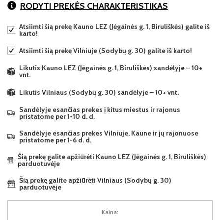
RODYTI PREKĖS CHARAKTERISTIKAS
Atsiimti šią prekę Kauno LEZ (Jėgainės g. 1, Biruliškės) galite iš
karto!
Atsiimti šią prekę Vilniuje (Sodybų g. 30) galite iš karto!
Likutis Kauno LEZ (Jėgainės g. 1, Biruliškės) sandėlyje – 10+
vnt.
Likutis Vilniaus (Sodybų g. 30) sandėlyje – 10+ vnt.
Sandėlyje esančias prekes į kitus miestus ir rajonus
pristatome per 1-10 d. d.
Sandėlyje esančias prekes Vilniuje, Kaune ir jų rajonuose
pristatome per 1-6 d. d.
Šią prekę galite apžiūrėti Kauno LEZ (Jėgainės g. 1, Biruliškės)
parduotuvėje
Šią prekę galite apžiūrėti Vilniaus (Sodybų g. 30)
parduotuvėje
Kaina: