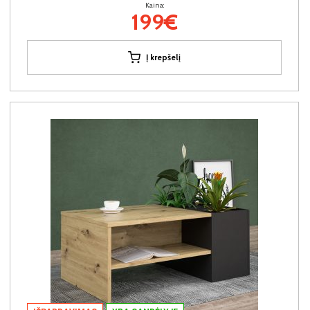
Kaina:
199€
Į krepšelį