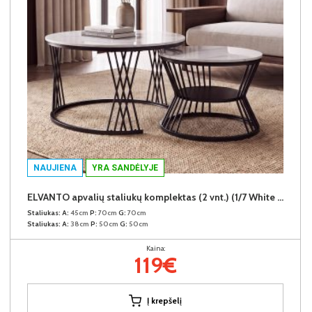
NAUJIENA
YRA SANDĖLYJE
ELVANTO apvalių staliukų komplektas (2 vnt.) (1/7 White Marble Gloss)
Staliukas:
A:
45cm
P:
70cm
G:
70cm
Staliukas:
A:
38cm
P:
50cm
G:
50cm
Kaina:
119€
Į krepšelį