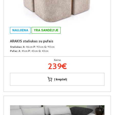
NAUJIENA
YRA SANDĖLYJE
ARAKIS staliukas su pufais
Staliukas:
A:
46cm
P:
90cm
G:
90cm
Pufas:
A:
41cm
P:
43cm
G:
43cm
Kaina:
239€
Į krepšelį