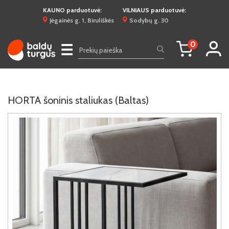
KAUNO parduotuvė:
VILNIAUS parduotuvė:
Jėgainės g. 1, Biruliškės
Sodybų g. 30
0
☰
HORTA šoninis staliukas (Baltas)