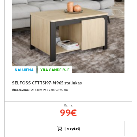
NAUJIENA
YRA SANDĖLYJE
SELFOSS CFTT5197-M965 staliukas
Išmatavimai:
A:
51cm
P:
62cm
G:
90cm
Kaina:
99€
Į krepšelį