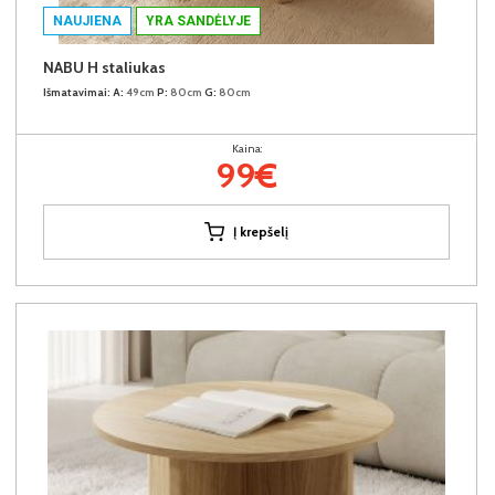
NAUJIENA
YRA SANDĖLYJE
NABU H staliukas
Išmatavimai:
A:
49cm
P:
80cm
G:
80cm
Kaina:
99€
Į krepšelį