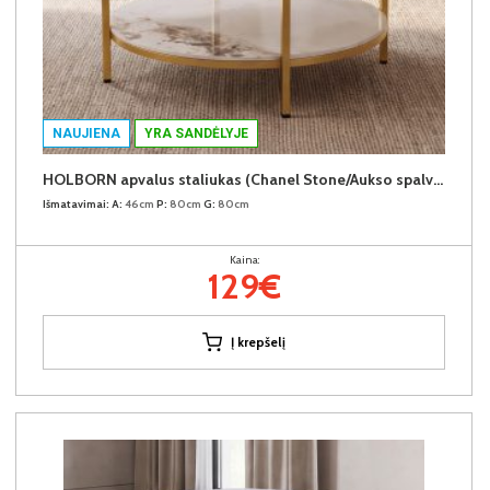
NAUJIENA
YRA SANDĖLYJE
HOLBORN apvalus staliukas (Chanel Stone/Aukso spalvos kojos)
Išmatavimai:
A:
46cm
P:
80cm
G:
80cm
Kaina:
129€
Į krepšelį