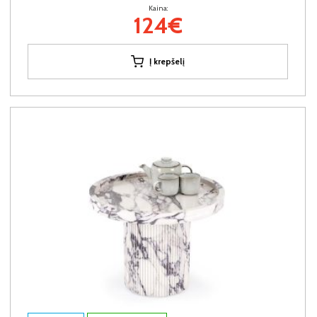
Kaina:
124€
Į krepšelį