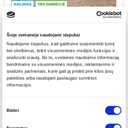
NAUJIENA
YRA SANDĖLYJE
ELVANTO apvalių staliukų komplektas (2 vnt.) (5/7 Black Matt)
Staliukas:
A:
45cm
P:
70cm
G:
70cm
Staliukas:
A:
38cm
P:
50cm
G:
50cm
Šioje svetainėje naudojami slapukai
Kaina:
119€
Naudojame slapukus, kad galėtume suasmeninti turinį
bei skelbimus, teikti visuomeninės medijos funkcijas ir
analizuoti srautą. Be to, svetainės naudojimo informaciją
Į krepšelį
bendriname su visuomeninės medijos, reklamavimo ir
analizės partneriais, kurie gali ją pridėti prie kitos jūsų
pateiktos arba naudojant paslaugas surinktos
informacijos.
Sutikimo
Būtini
pasirinkimas