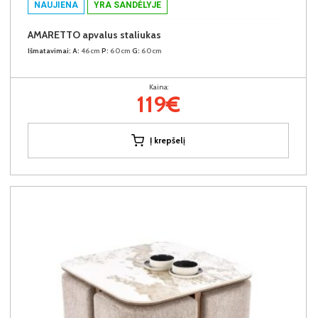
NAUJIENA
YRA SANDĖLYJE
AMARETTO apvalus staliukas
Išmatavimai:
A:
46cm
P:
60cm
G:
60cm
Kaina:
119€
Į krepšelį