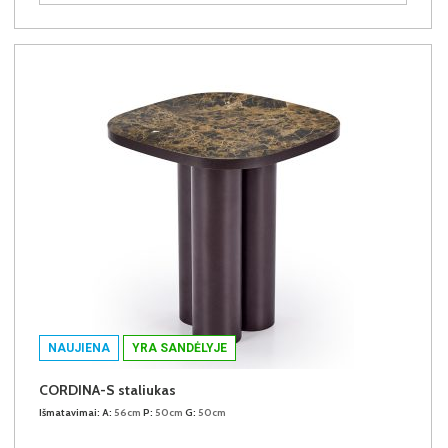
NAUJIENA
YRA SANDĖLYJE
CORDINA-S staliukas
Išmatavimai:
A:
56cm
P:
50cm
G:
50cm