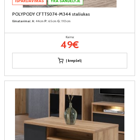
IŠPARDAVIMAS
YRA SANDĖLYJE
POLYPODY CFTT5074-M344 staliukas
Išmatavimai:
A:
44cm
P:
65cm
G:
110cm
Kaina:
49€
Į krepšelį