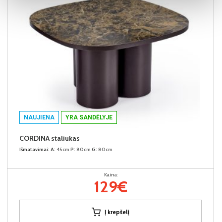
NAUJIENA
YRA SANDĖLYJE
CORDINA staliukas
Išmatavimai:
A:
45cm
P:
80cm
G:
80cm
Kaina:
129€
Į krepšelį