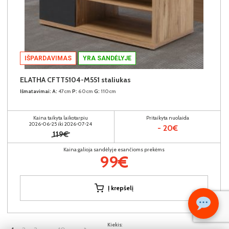
IŠPARDAVIMAS
YRA SANDĖLYJE
ELATHA CFTT5104-M551 staliukas
Išmatavimai:
A:
47cm
P:
60cm
G:
110cm
Kaina taikyta laikotarpiu
Pritaikyta nuolaida
2026-06-25 iki 2026-07-24
- 20€
119€
Kaina galioja sandėlyje esančioms prekėms
99€
Į krepšelį
Kiekis: