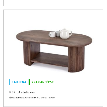
NAUJIENA
YRA SANDĖLYJE
PERILA staliukas
Išmatavimai:
A:
46cm
P:
60cm
G:
120cm