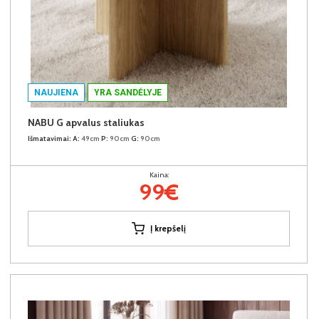
NAUJIENA
YRA SANDĖLYJE
NABU G apvalus staliukas
Išmatavimai:
A:
49cm
P:
90cm
G:
90cm
Kaina:
99€
Į krepšelį