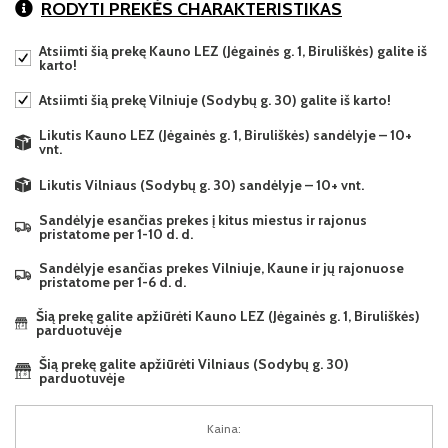
RODYTI PREKĖS CHARAKTERISTIKAS
Atsiimti šią prekę Kauno LEZ (Jėgainės g. 1, Biruliškės) galite iš
karto!
Atsiimti šią prekę Vilniuje (Sodybų g. 30) galite iš karto!
Likutis Kauno LEZ (Jėgainės g. 1, Biruliškės) sandėlyje – 10+
vnt.
Likutis Vilniaus (Sodybų g. 30) sandėlyje – 10+ vnt.
Sandėlyje esančias prekes į kitus miestus ir rajonus
pristatome per 1-10 d. d.
Sandėlyje esančias prekes Vilniuje, Kaune ir jų rajonuose
pristatome per 1-6 d. d.
Šią prekę galite apžiūrėti Kauno LEZ (Jėgainės g. 1, Biruliškės)
parduotuvėje
Šią prekę galite apžiūrėti Vilniaus (Sodybų g. 30)
parduotuvėje
Kaina: