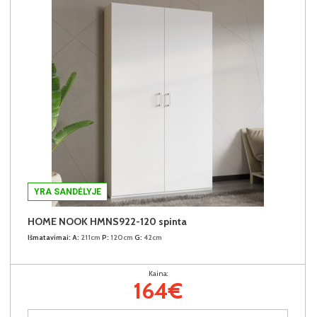
YRA SANDĖLYJE
HOME NOOK HMNS922-120 spinta
Išmatavimai:
A:
211cm
P:
120cm
G:
42cm
Kaina:
164€