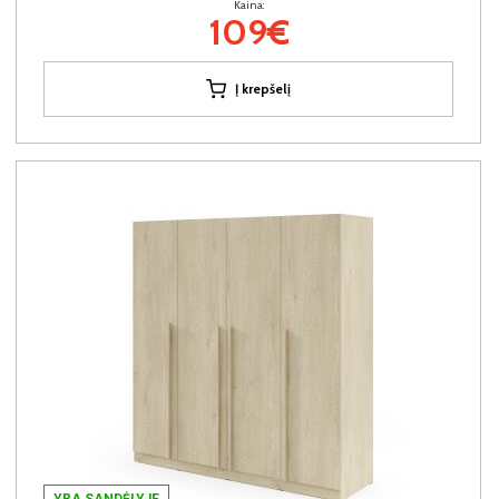
Kaina:
109€
Į krepšelį
YRA SANDĖLYJE