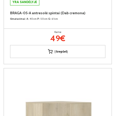
YRA SANDĖLYJE
BRAGA-05-A antresolė spintai (Dab cremona)
Išmatavimai:
A:
40cm
P:
50cm
G:
61cm
Kaina:
49€
Į krepšelį