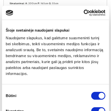
Išmatavimai:
A:
200cm
P:
165cm
G:
55cm
Kaina taikyta laikotarpiu
Pritaikyta nuolaida
2026-06-25 iki 2026-07-24
- 50€
399€
Šioje svetainėje naudojami slapukai
Kaina galioja sandėlyje esančioms prekėms
349€
Naudojame slapukus, kad galėtume suasmeninti turinį
bei skelbimus, teikti visuomeninės medijos funkcijas ir
analizuoti srautą. Be to, svetainės naudojimo informaciją
Į krepšelį
bendriname su visuomeninės medijos, reklamavimo ir
analizės partneriais, kurie gali ją pridėti prie kitos jūsų
pateiktos arba naudojant paslaugas surinktos
informacijos.
Sutikimo
Būtini
pasirinkimas