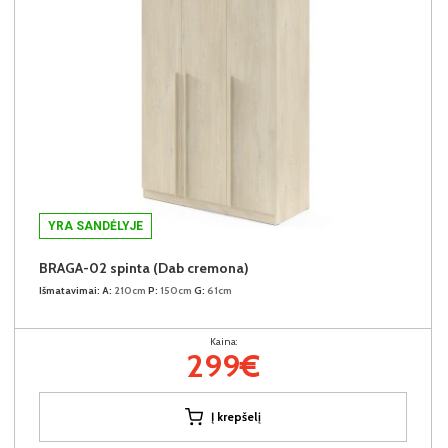
YRA SANDĖLYJE
BRAGA-02 spinta (Dab cremona)
Išmatavimai:
A:
210cm
P:
150cm
G:
61cm
Kaina:
299€
Į krepšelį