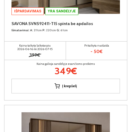
IŠPARDAVIMAS
YRA SANDĖLYJE
SAVONA SVNS92411-T15 spinta be apdailos
Išmatavimai:
A:
211cm
P:
220cm
G:
61cm
Kaina taikyta laikotarpiu
Pritaikyta nuolaida
2026-06-16 iki 2026-07-15
- 50€
399€
Kaina galioja sandėlyje esančioms prekėms
349€
Į krepšelį