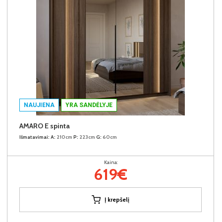
NAUJIENA
YRA SANDĖLYJE
AMARO E spinta
Išmatavimai:
A:
210cm
P:
223cm
G:
60cm
Kaina:
619€
Į krepšelį