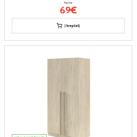
Kaina:
69€
Į krepšelį