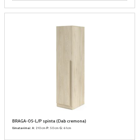
BRAGA-05-L/P spinta (Dab cremona)
Išmatavimai:
A:
210cm
P:
50cm
G:
61cm