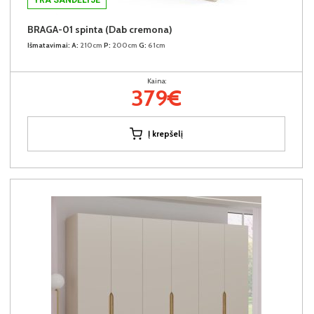
BRAGA-01 spinta (Dab cremona)
Išmatavimai:
A:
210cm
P:
200cm
G:
61cm
Kaina:
379€
Į krepšelį