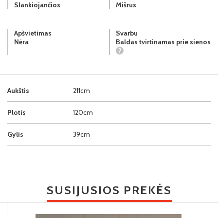
Slankiojančios
Mišrus
Apšvietimas
Svarbu
Nėra
Baldas tvirtinamas prie sienos
?
Aukštis
211cm
Plotis
120cm
Gylis
39cm
SUSIJUSIOS PREKĖS