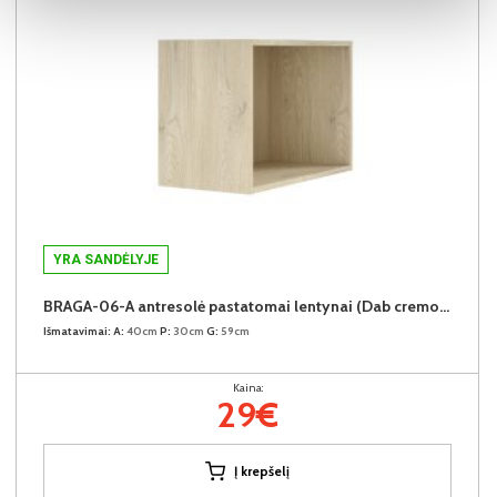
YRA SANDĖLYJE
BRAGA-06-A antresolė pastatomai lentynai (Dab cremona)
Išmatavimai:
A:
40cm
P:
30cm
G:
59cm
Kaina:
29€
Į krepšelį