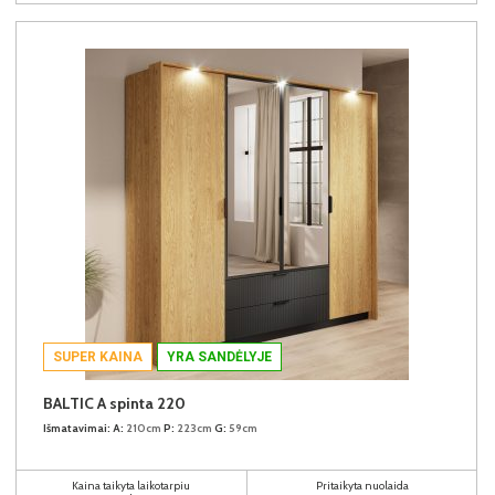
SUPER KAINA
YRA SANDĖLYJE
BALTIC A spinta 220
Išmatavimai:
A:
210cm
P:
223cm
G:
59cm
Kaina taikyta laikotarpiu
Pritaikyta nuolaida