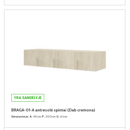
YRA SANDĖLYJE
BRAGA-01-A antresolė spintai (Dab cremona)
Išmatavimai:
A:
40cm
P:
200cm
G:
61cm