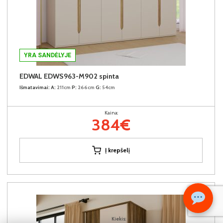
YRA SANDĖLYJE
EDWAL EDWS963-M902 spinta
Išmatavimai:
A:
211cm
P:
266cm
G:
54cm
Kaina:
384€
Į krepšelį
Kiekis: