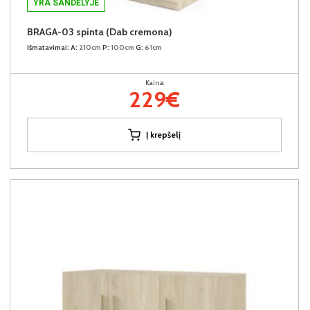
YRA SANDĖLYJE
BRAGA-03 spinta (Dab cremona)
Išmatavimai:
A:
210cm
P:
100cm
G:
61cm
Kaina:
229€
Į krepšelį