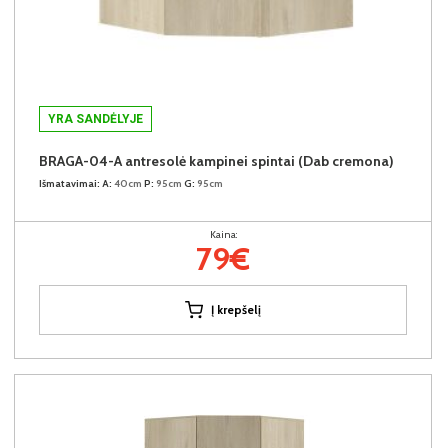
YRA SANDĖLYJE
BRAGA-04-A antresolė kampinei spintai (Dab cremona)
Išmatavimai:
A:
40cm
P:
95cm
G:
95cm
Kaina:
79€
Į krepšelį