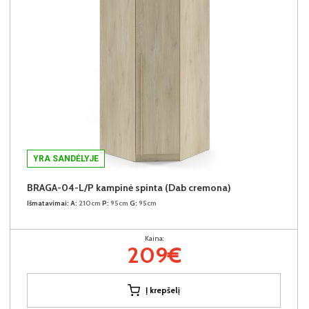
YRA SANDĖLYJE
BRAGA-04-L/P kampinė spinta (Dab cremona)
Išmatavimai:
A:
210cm
P:
95cm
G:
95cm
Kaina:
209€
Į krepšelį