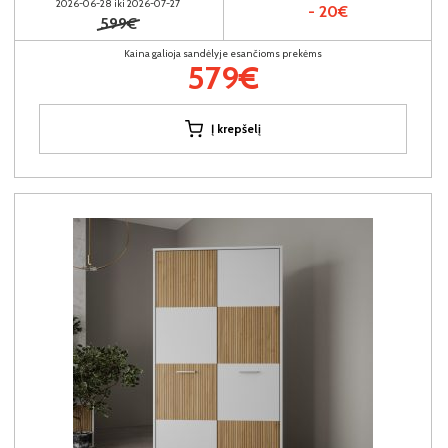
2026-06-28 iki 2026-07-27
- 20€
599€
Kaina galioja sandėlyje esančioms prekėms
579€
Į krepšelį