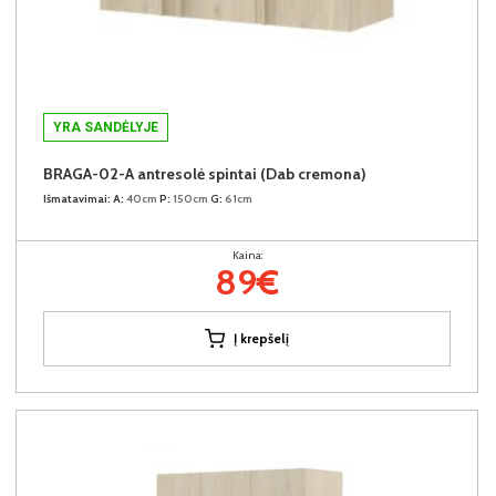
YRA SANDĖLYJE
BRAGA-02-A antresolė spintai (Dab cremona)
Išmatavimai:
A:
40cm
P:
150cm
G:
61cm
Kaina:
89€
Į krepšelį