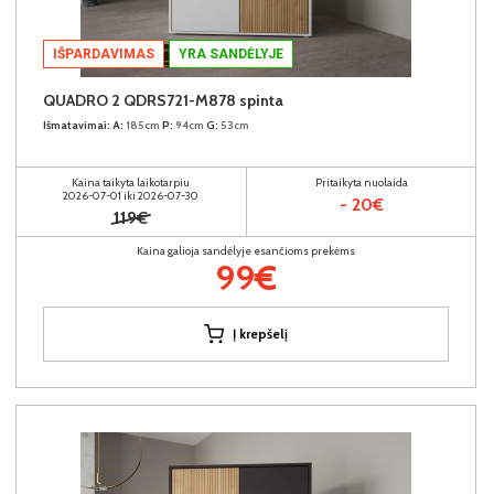
IŠPARDAVIMAS
YRA SANDĖLYJE
QUADRO 2 QDRS721-M878 spinta
Išmatavimai:
A:
185cm
P:
94cm
G:
53cm
Kaina taikyta laikotarpiu
Pritaikyta nuolaida
2026-07-01 iki 2026-07-30
- 20€
119€
Kaina galioja sandėlyje esančioms prekėms
99€
Į krepšelį