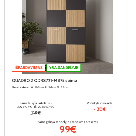
IŠPARDAVIMAS
YRA SANDĖLYJE
QUADRO 2 QDRS721-M875 spinta
Išmatavimai:
A:
185cm
P:
94cm
G:
53cm
Kaina taikyta laikotarpiu
Pritaikyta nuolaida
2026-07-01 iki 2026-07-30
- 20€
119€
Kaina galioja sandėlyje esančioms prekėms
99€