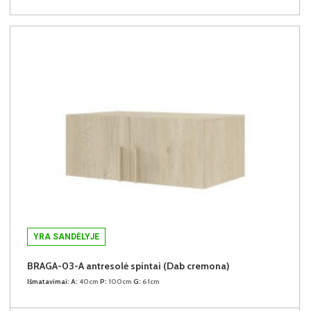
YRA SANDĖLYJE
BRAGA-03-A antresolė spintai (Dab cremona)
Išmatavimai:
A:
40cm
P:
100cm
G:
61cm