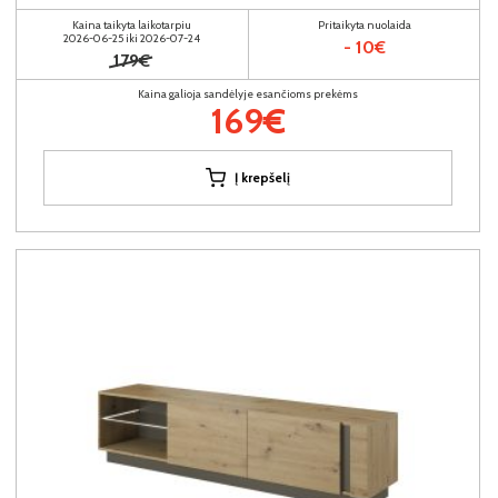
Kaina taikyta laikotarpiu
Pritaikyta nuolaida
2026-06-25 iki 2026-07-24
- 10€
179€
Kaina galioja sandėlyje esančioms prekėms
169€
Į krepšelį