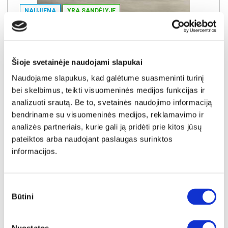
NAUJIENA
YRA SANDĖLYJE
ANATRA MF-N24-04-ANAT-BE TV komoda
Išmatavimai:
A:
53cm
P:
155cm
G:
41cm
Šioje svetainėje naudojami slapukai
Kaina:
179€
Naudojame slapukus, kad galėtume suasmeninti turinį
bei skelbimus, teikti visuomeninės medijos funkcijas ir
analizuoti srautą. Be to, svetainės naudojimo informaciją
Į krepšelį
bendriname su visuomeninės medijos, reklamavimo ir
analizės partneriais, kurie gali ją pridėti prie kitos jūsų
pateiktos arba naudojant paslaugas surinktos
informacijos.
Sutikimo
Būtini
pasirinkimas