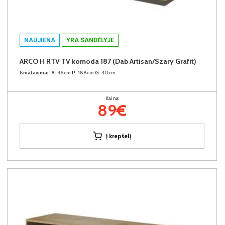
NAUJIENA
YRA SANDĖLYJE
ARCO H RTV TV komoda 187 (Dab Artisan/Szary Grafit)
Išmatavimai:
A:
46cm
P:
188cm
G:
40cm
Kaina:
89€
Į krepšelį