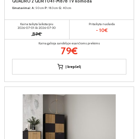
QUADRO 2 QDRT041-M878 TV komoda
Išmatavimai:
A:
50cm
P:
183cm
G:
40cm
Kaina taikyta laikotarpiu
Pritaikyta nuolaida
2026-07-01 iki 2026-07-30
- 10€
89€
Kaina galioja sandėlyje esančioms prekėms
79€
Į krepšelį