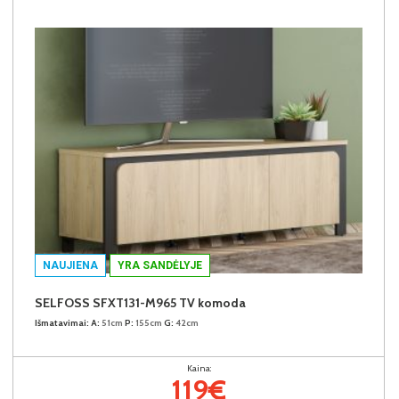
NAUJIENA
YRA SANDĖLYJE
SELFOSS SFXT131-M965 TV komoda
Išmatavimai:
A:
51cm
P:
155cm
G:
42cm
Kaina:
119€