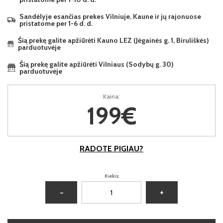
Sandėlyje esančias prekes Vilniuje, Kaune ir jų rajonuose
pristatome per 1-6 d. d.
Šią prekę galite apžiūrėti Kauno LEZ (Jėgainės g. 1, Biruliškės)
parduotuvėje
Šią prekę galite apžiūrėti Vilniaus (Sodybų g. 30)
parduotuvėje
Kaina:
199€
RADOTE PIGIAU?
Kiekis:
−
+