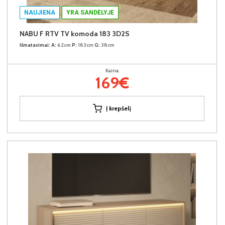
NAUJIENA
YRA SANDĖLYJE
NABU F RTV TV komoda 183 3D2S
Išmatavimai:
A:
62cm
P:
183cm
G:
38cm
Kaina:
169€
Į krepšelį