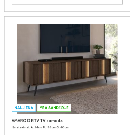
NAUJIENA
YRA SANDĖLYJE
AMARO D RTV TV komoda
Išmatavimai:
A:
54cm
P:
183cm
G:
40cm