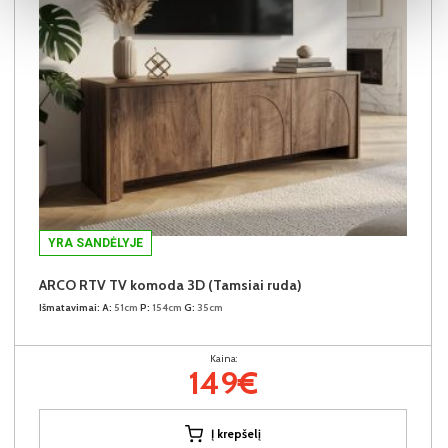
YRA SANDĖLYJE
ARCO RTV TV komoda 3D (Tamsiai ruda)
Išmatavimai:
A:
51cm
P:
154cm
G:
35cm
Kaina:
149€
Į krepšelį