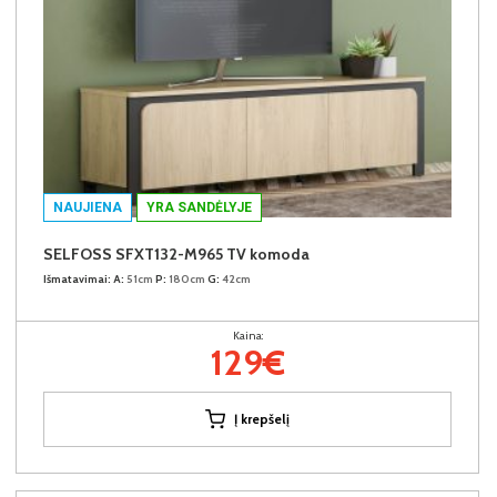
NAUJIENA
YRA SANDĖLYJE
SELFOSS SFXT132-M965 TV komoda
Išmatavimai:
A:
51cm
P:
180cm
G:
42cm
Kaina:
129€
Į krepšelį