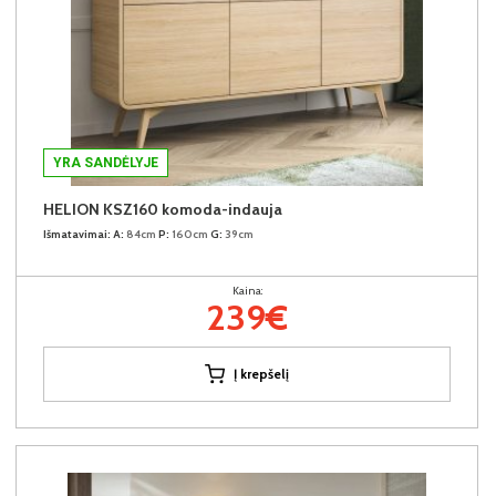
YRA SANDĖLYJE
HELION KSZ160 komoda-indauja
Išmatavimai:
A:
84cm
P:
160cm
G:
39cm
Kaina:
239€
Į krepšelį