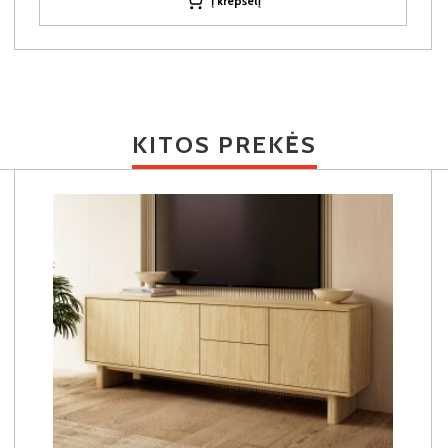
Į krepšelį
KITOS PREKĖS