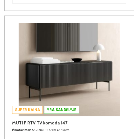
SUPER KAINA
YRA SANDĖLYJE
MUTI F RTV TV komoda 147
Išmatavimai:
A:
51cm
P:
147cm
G:
40cm