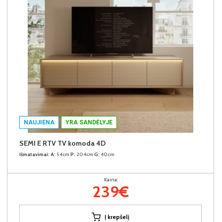
NAUJIENA
YRA SANDĖLYJE
SEMI E RTV TV komoda 4D
Išmatavimai:
A:
54cm
P:
204cm
G:
40cm
Kaina:
239€
Į krepšelį