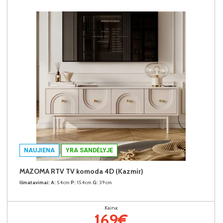
NAUJIENA
YRA SANDĖLYJE
MAZOMA RTV TV komoda 4D (Kazmir)
Išmatavimai:
A:
54cm
P:
154cm
G:
39cm
Kaina:
169€