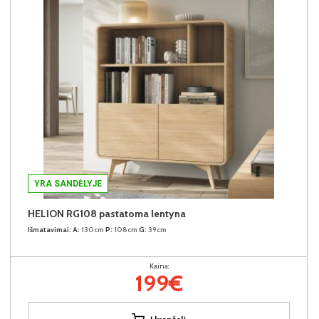
YRA SANDĖLYJE
HELION RG108 pastatoma lentyna
Išmatavimai:
A:
130cm
P:
108cm
G:
39cm
Kaina:
199€