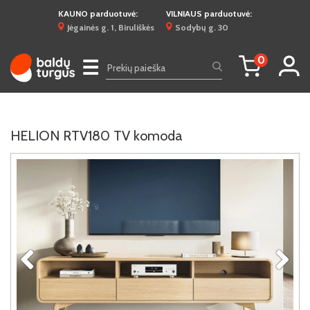
KAUNO parduotuvė:
VILNIAUS parduotuvė:
Jėgainės g. 1, Biruliškės
Sodybų g. 30
0
☰
HELION RTV180 TV komoda