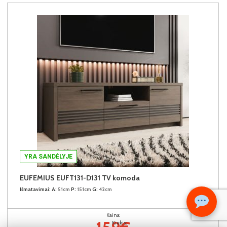
YRA SANDĖLYJE
EUFEMIUS EUFT131-D131 TV komoda
Išmatavimai:
A:
51cm
P:
151cm
G:
42cm
Kaina:
Kiekis: