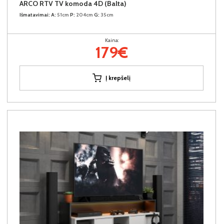
ARCO RTV TV komoda 4D (Balta)
Išmatavimai:
A:
51cm
P:
204cm
G:
35cm
Kaina:
179€
Į krepšelį