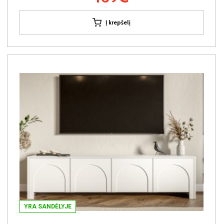
Į krepšelį
YRA SANDĖLYJE