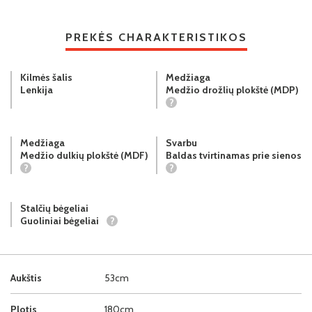
PREKĖS CHARAKTERISTIKOS
Kilmės šalis
Medžiaga
Lenkija
Medžio drožlių plokštė (MDP)
?
Medžiaga
Svarbu
Medžio dulkių plokštė (MDF)
Baldas tvirtinamas prie sienos
?
?
Stalčių bėgeliai
Guoliniai bėgeliai
?
Aukštis
53cm
Plotis
180cm