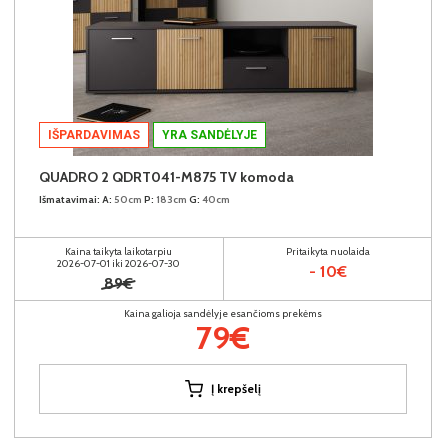
IŠPARDAVIMAS
YRA SANDĖLYJE
QUADRO 2 QDRT041-M875 TV komoda
Išmatavimai:
A:
50cm
P:
183cm
G:
40cm
Kaina taikyta laikotarpiu
Pritaikyta nuolaida
2026-07-01 iki 2026-07-30
- 10€
89€
Kaina galioja sandėlyje esančioms prekėms
79€
Į krepšelį