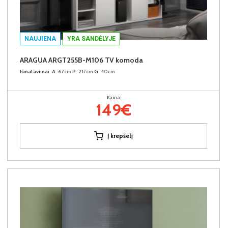
NAUJIENA
YRA SANDĖLYJE
ARAGUA ARGT255B-M106 TV komoda
Išmatavimai:
A:
67cm
P:
217cm
G:
40cm
Kaina:
149€
Į krepšelį