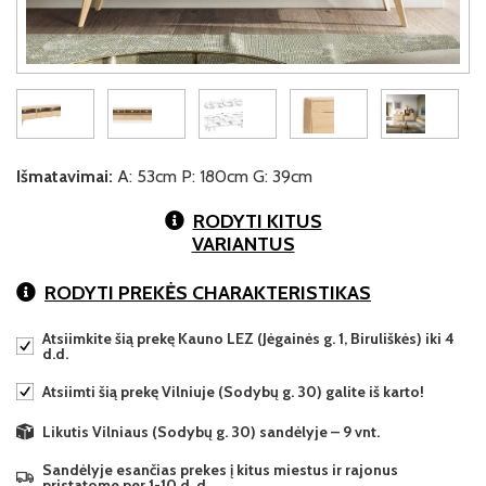
Išmatavimai:
A: 53cm P: 180cm G: 39cm
RODYTI KITUS
VARIANTUS
RODYTI PREKĖS CHARAKTERISTIKAS
Atsiimkite šią prekę Kauno LEZ (Jėgainės g. 1, Biruliškės) iki 4
d.d.
Atsiimti šią prekę Vilniuje (Sodybų g. 30) galite iš karto!
Likutis Vilniaus (Sodybų g. 30) sandėlyje – 9 vnt.
Sandėlyje esančias prekes į kitus miestus ir rajonus
pristatome per 1-10 d. d.