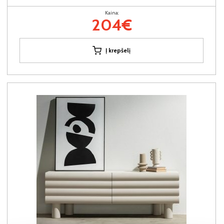
Kaina:
204€
Į krepšelį