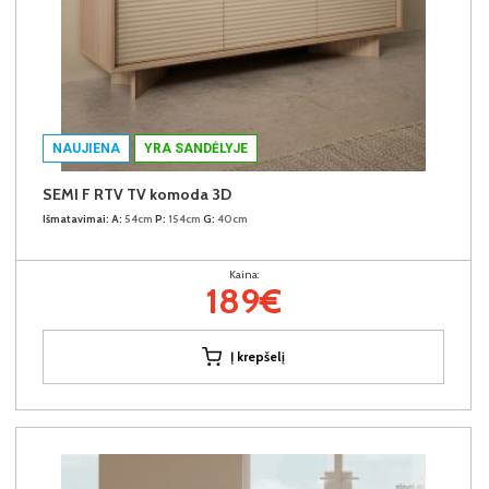
NAUJIENA
YRA SANDĖLYJE
SEMI F RTV TV komoda 3D
Išmatavimai:
A:
54cm
P:
154cm
G:
40cm
Kaina:
189€
Į krepšelį