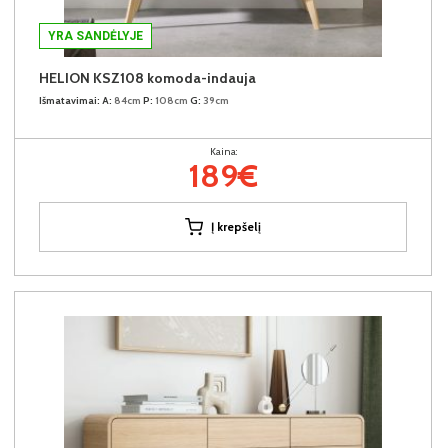
YRA SANDĖLYJE
HELION KSZ108 komoda-indauja
Išmatavimai:
A:
84cm
P:
108cm
G:
39cm
Kaina:
189€
Į krepšelį