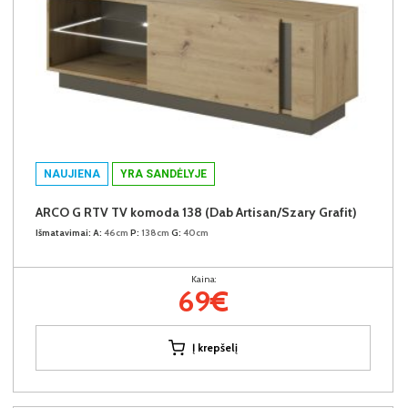
NAUJIENA
YRA SANDĖLYJE
ARCO G RTV TV komoda 138 (Dab Artisan/Szary Grafit)
Išmatavimai:
A:
46cm
P:
138cm
G:
40cm
Kaina:
69€
Į krepšelį