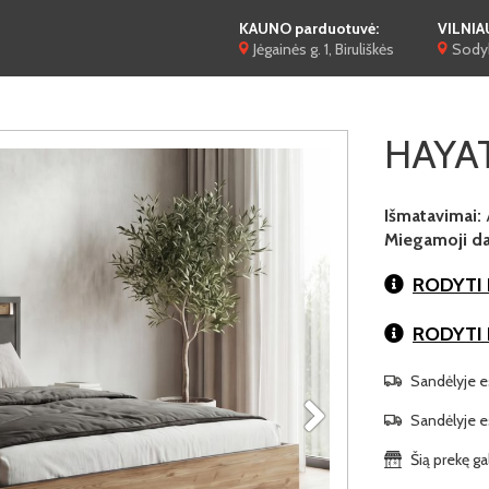
KAUNO parduotuvė:
VILNIA
Jėgainės g. 1, Biruliškės
Sodyb
HAYAT
Išmatavimai:
Miegamoji dal
RODYTI 
RODYTI
Sandėlyje es
Sandėlyje es
Šią prekę ga