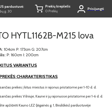
Prekių krepšelis
US parduotuvė:
Prisijungti
0 Prekių
ų g. 30
O HYTL1162B-M215 lova
A: 104cm P: 173cm G: 207cm
is:
P: 160cm I: 200cm
KITUS VARIANTUS
 PREKĖS CHARAKTERISTIKAS
ančias prekes į kitus miestus ir rajonus pristatome per 1-10 d. d.
ančias prekes Vilniuje, Kaune ir jų rajonuose pristatome per 1-6 d. d.
lite apžiūrėti Kauno LEZ (Jėgainės g. 1, Biruliškės) parduotuvėje