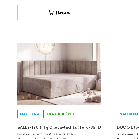
Į krepšelį
NAUJIENA
YRA SANDĖLYJE
NAUJIENA
SALLY-120 (III gr.) lova-tachta (Toro-35) D
DUOC-L lov
Išmatavimai:
A:
91cm
P:
129cm
G:
210cm
Išmatavimai:
A