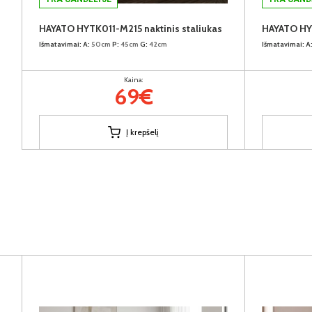
HAYATO HYTK011-M215 naktinis staliukas
HAYATO HY
Išmatavimai:
A:
50cm
P:
45cm
G:
42cm
Išmatavimai:
A
Kaina:
69€
Į krepšelį