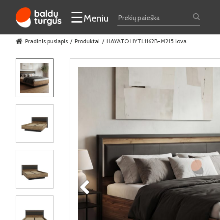
☰
Meniu
Pradinis puslapis
Produktai
HAYATO HYTL1162B-M215 lova