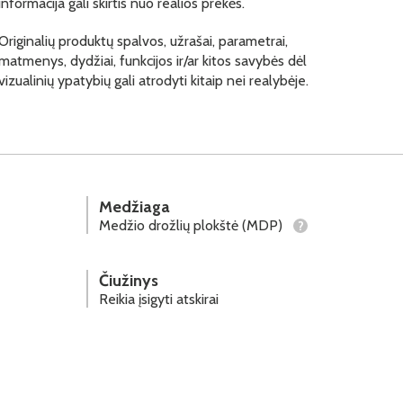
informacija gali skirtis nuo realios prekės.
Originalių produktų spalvos, užrašai, parametrai,
matmenys, dydžiai, funkcijos ir/ar kitos savybės dėl
vizualinių ypatybių gali atrodyti kitaip nei realybėje.
Medžiaga
Medžio drožlių plokštė (MDP)
?
Čiužinys
Reikia įsigyti atskirai