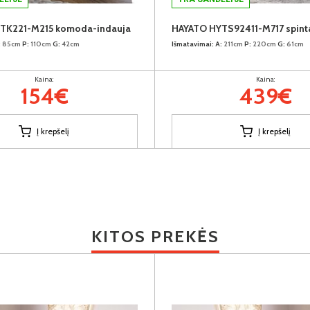
TK221-M215 komoda-indauja
HAYATO HYTS92411-M717 spint
:
85cm
P:
110cm
G:
42cm
Išmatavimai:
A:
211cm
P:
220cm
G:
61cm
Kaina:
Kaina:
154€
439€
Į krepšelį
Į krepšelį
KITOS PREKĖS