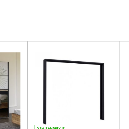
YRA SANDĖLYJE