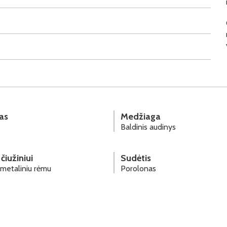
as
Medžiaga
Baldinis audinys
čiužiniui
Sudėtis
 metaliniu rėmu
Porolonas