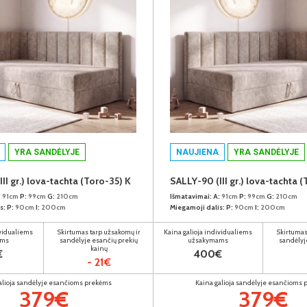
YRA SANDĖLYJE
NAUJIENA
YRA SANDĖLYJE
II gr.) lova-tachta (Toro-35) K
SALLY-90 (III gr.) lova-tachta 
:
91cm
P:
99cm
G:
210cm
Išmatavimai:
A:
91cm
P:
99cm
G:
210cm
s:
P:
90cm
I:
200cm
Miegamoji dalis:
P:
90cm
I:
200cm
ividualiems
Skirtumas tarp užsakomų ir
Kaina galioja individualiems
Skirtumas
ams
sandėlyje esančių prekių
užsakymams
sandėlyj
kainų
€
400€
- 21€
alioja sandėlyje esančioms prekėms
Kaina galioja sandėlyje esančioms
379€
379€