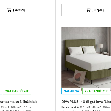
Į krepšelį
Į krepšelį
YRA SANDĖLYJE
NAUJIENA
YRA SANDĖLYJE
a-tachta su 3 čiužiniais
:
93cm
P:
207cm
G:
100cm
Išmatavimai:
A:
120cm
P:
142cm
G:
210cm