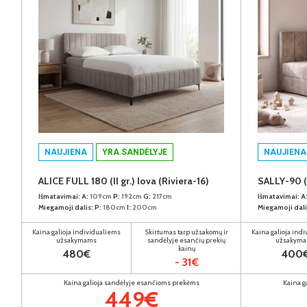
NAUJIENA
YRA SANDĖLYJE
NAUJIENA
ALICE FULL 180 (II gr.) lova (Riviera-16)
SALLY-90 (I
Išmatavimai:
A:
109cm
P:
192cm
G:
217cm
Išmatavimai:
A
Miegamoji dalis:
P:
180cm
I:
200cm
Miegamoji dali
Kaina galioja individualiems
Skirtumas tarp užsakomų ir
Kaina galioja ind
užsakymams
sandėlyje esančių prekių
užsakym
kainų
480€
400
- 31€
Kaina galioja sandėlyje esančioms prekėms
Kaina g
449€