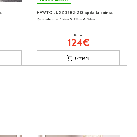
a
HAYATO LUXZ02B2-Z13 apdaila spintai
Išmatavimai:
A:
216cm
P:
231cm
G:
24cm
Kaina:
124€
Į krepšelį