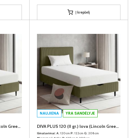
Į krepšelį
NAUJIENA
YRA SANDĖLYJE
DIVA PLUS 140 (II gr.) lova (Lincoln Green-37)
DIVA PLUS 120 (II gr.) lova (Lincoln Green-37)
Išmatavimai:
A:
120cm
P:
122cm
G:
208cm