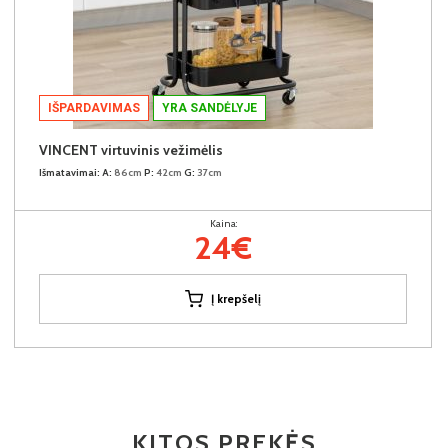
IŠPARDAVIMAS
YRA SANDĖLYJE
VINCENT virtuvinis vežimėlis
Išmatavimai:
A:
86cm
P:
42cm
G:
37cm
Kaina:
24€
Į krepšelį
KITOS PREKĖS