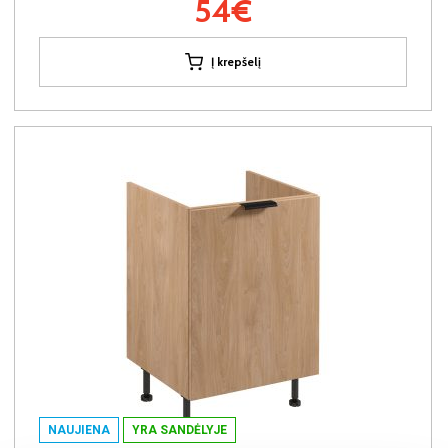
54€
Į krepšelį
NAUJIENA
YRA SANDĖLYJE