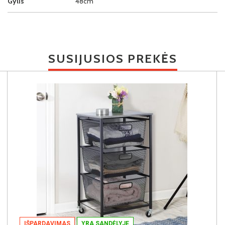
Gylis
48cm
SUSIJUSIOS PREKĖS
IŠPARDAVIMAS
YRA SANDĖLYJE