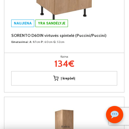
NAUJIENA
YRA SANDĖLYJE
SORENTO D60IN virtuvės spintelė (Puccini/Puccini)
Išmatavimai:
A:
87cm
P:
60cm
G:
52cm
Kaina:
134€
Į krepšelį
Kiekis: