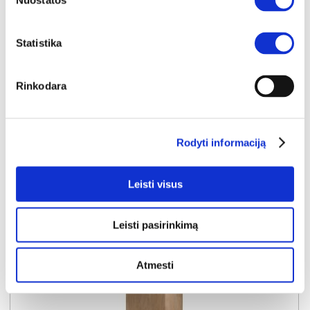
Nuostatos
Statistika
NAUJIENA
YRA SANDĖLYJE
Rinkodara
SORENTO D60ZLN-P virtuvės spinta šaldytuvui (dešininė) (Puccini/Puccini)
Išmatavimai:
A:
247cm
P:
60cm
G:
58cm
Rodyti informaciją
Kaina:
159€
Leisti visus
Į krepšelį
Leisti pasirinkimą
Atmesti