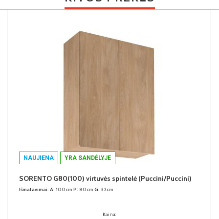
NAUJIENA
YRA SANDĖLYJE
SORENTO G80(100) virtuvės spintelė (Puccini/Puccini)
Išmatavimai:
A:
100cm
P:
80cm
G:
32cm
Kaina: