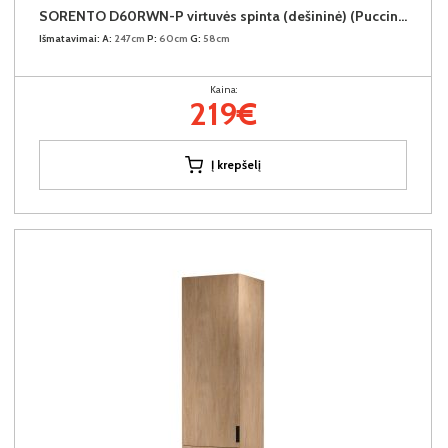
SORENTO D60RWN-P virtuvės spinta (dešininė) (Puccini/Puccini)
Išmatavimai:
A:
247cm
P:
60cm
G:
58cm
Kaina:
219€
Į krepšelį