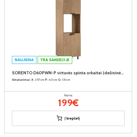
NAUJIENA
YRA SANDĖLYJE
SORENTO D60PWN-P virtuvės spinta orkaitei (dešininė) (Puccini/Puccini)
Išmatavimai:
A:
247cm
P:
60cm
G:
58cm
Kaina:
199€
Į krepšelį