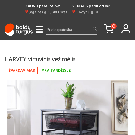
KAUNO parduotuvė:
VILNIAUS parduotuvė:
Jėgainės g. 1, Biruliškės
Sodybų g. 30
0
☰
HARVEY virtuvinis vežimėlis
IŠPARDAVIMAS
YRA SANDĖLYJE