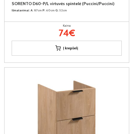
SORENTO D60-P/L virtuvės spintelė (Puccini/Puccini)
Išmatavimai:
A:
87cm
P:
60cm
G:
52cm
Kaina:
74€
Į krepšelį