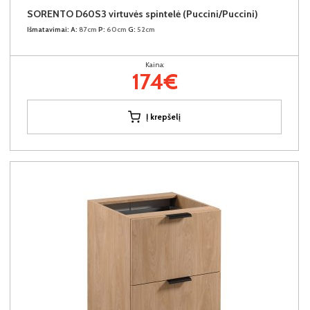
SORENTO D60S3 virtuvės spintelė (Puccini/Puccini)
Išmatavimai:
A:
87cm
P:
60cm
G:
52cm
Kaina:
174€
Į krepšelį