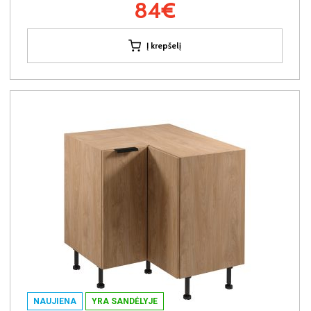
84€
Į krepšelį
NAUJIENA
YRA SANDĖLYJE