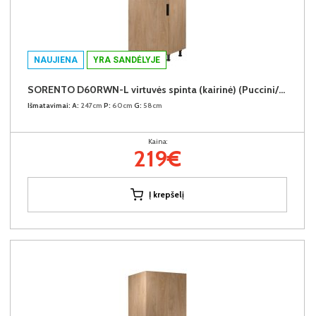
NAUJIENA
YRA SANDĖLYJE
SORENTO D60RWN-L virtuvės spinta (kairinė) (Puccini/Puccini)
Išmatavimai:
A:
247cm
P:
60cm
G:
58cm
Kaina:
219€
Į krepšelį