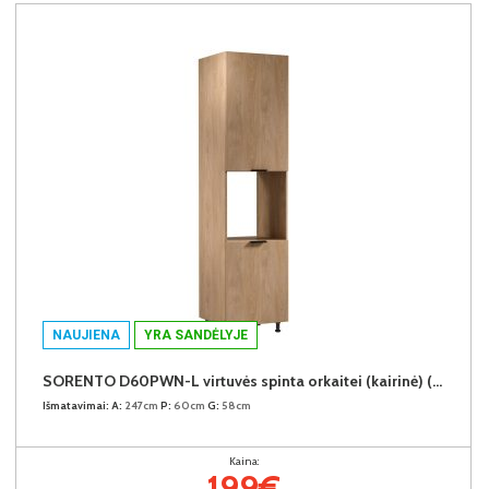
NAUJIENA
YRA SANDĖLYJE
SORENTO D60PWN-L virtuvės spinta orkaitei (kairinė) (Puccini/Puccini)
Išmatavimai:
A:
247cm
P:
60cm
G:
58cm
Kaina:
199€