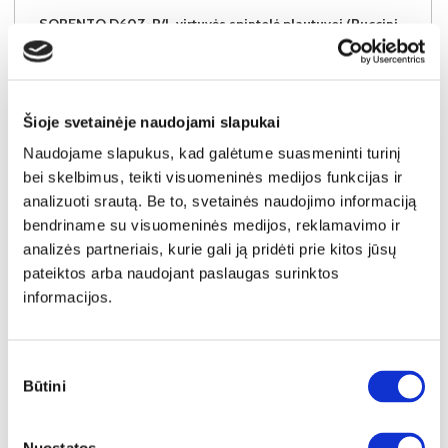
SORENTO D60Z-P/L virtuvės spintelė plautuvei (Puccini/Puccini)
Išmatavimai:
A:
87cm
P:
60cm
G:
52cm
Kaina:
64€
Šioje svetainėje naudojami slapukai
Naudojame slapukus, kad galėtume suasmeninti turinį
Į krepšelį
bei skelbimus, teikti visuomeninės medijos funkcijas ir
analizuoti srautą. Be to, svetainės naudojimo informaciją
bendriname su visuomeninės medijos, reklamavimo ir
analizės partneriais, kurie gali ją pridėti prie kitos jūsų
pateiktos arba naudojant paslaugas surinktos
informacijos.
Sutikimo
Būtini
pasirinkimas