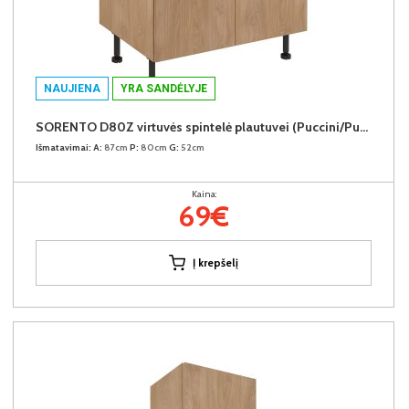
NAUJIENA
YRA SANDĖLYJE
SORENTO D80Z virtuvės spintelė plautuvei (Puccini/Puccini)
Išmatavimai:
A:
87cm
P:
80cm
G:
52cm
Kaina:
69€
Į krepšelį