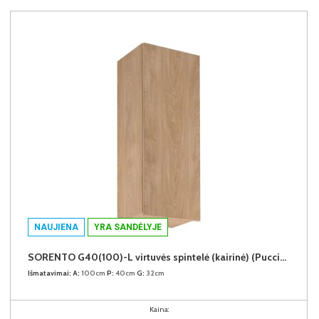
NAUJIENA
YRA SANDĖLYJE
SORENTO G40(100)-L virtuvės spintelė (kairinė) (Puccini/Puccini)
Išmatavimai:
A:
100cm
P:
40cm
G:
32cm
Kaina: