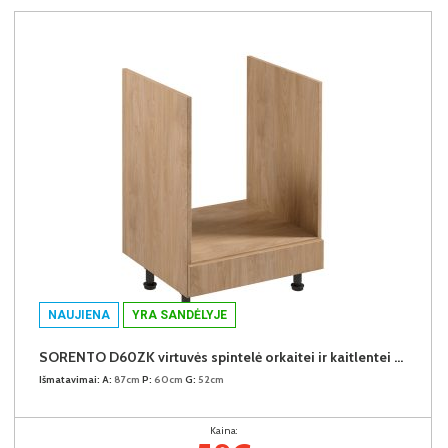
NAUJIENA
YRA SANDĖLYJE
SORENTO D60ZK virtuvės spintelė orkaitei ir kaitlentei (Puccini/Puccini)
Išmatavimai:
A:
87cm
P:
60cm
G:
52cm
Kaina: