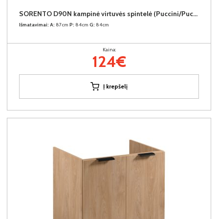
SORENTO D90N kampinė virtuvės spintelė (Puccini/Puccini)
Išmatavimai:
A:
87cm
P:
84cm
G:
84cm
Kaina:
124€
Į krepšelį