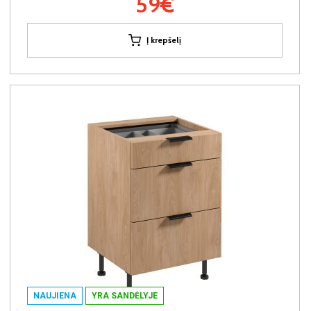
59€
Į krepšelį
NAUJIENA
YRA SANDĖLYJE