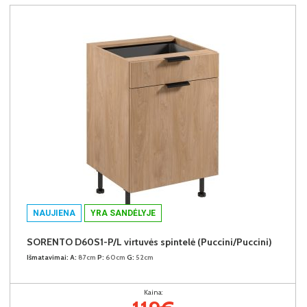
NAUJIENA
YRA SANDĖLYJE
SORENTO D60S1-P/L virtuvės spintelė (Puccini/Puccini)
Išmatavimai:
A:
87cm
P:
60cm
G:
52cm
Kaina: