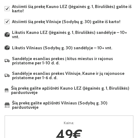
Atsiimti šią prekę Kauno LEZ (Jėgainės g. 1, Biruliškės) galite iš
karto!
Atsiimti šią prekę Vilniuje (Sodybų g. 30) galite iš karto!
Likutis Kauno LEZ (Jėgainės g. 1, Biruliškės) sandėlyje – 10+
vnt.
Likutis Vilniaus (Sodybų g. 30) sandėlyje – 10+ vnt.
Sandėlyje esančias prekes į kitus miestus ir rajonus
pristatome per 1-10 d. d.
Sandėlyje esančias prekes Vilniuje, Kaune ir jų rajonuose
pristatome per 1-6 d. d.
Šią prekę galite apžiūrėti Kauno LEZ (Jėgainės g. 1, Biruliškės)
parduotuvėje
Šią prekę galite apžiūrėti Vilniaus (Sodybų g. 30)
parduotuvėje
Kaina:
49€