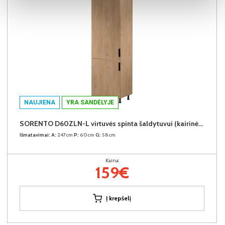
NAUJIENA
YRA SANDĖLYJE
SORENTO D60ZLN-L virtuvės spinta šaldytuvui (kairinė) (Puccini/Puccini)
Išmatavimai:
A:
247cm
P:
60cm
G:
58cm
Kaina:
159€
Į krepšelį