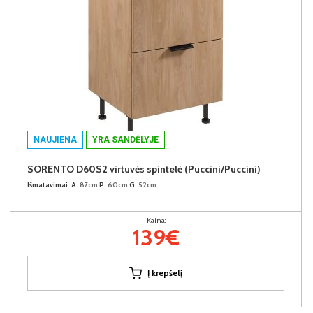
NAUJIENA
YRA SANDĖLYJE
SORENTO D60S2 virtuvės spintelė (Puccini/Puccini)
Išmatavimai:
A:
87cm
P:
60cm
G:
52cm
Kaina:
139€
Į krepšelį