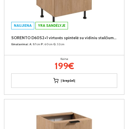
NAUJIENA
YRA SANDĖLYJE
SORENTO D60S2+1 virtuvės spintelė su vidiniu stalčiumi (Puccini/Puccini)
Išmatavimai:
A:
87cm
P:
60cm
G:
52cm
Kaina:
199€
Į krepšelį