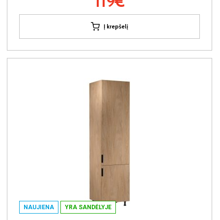
119€
Į krepšelį
NAUJIENA
YRA SANDĖLYJE