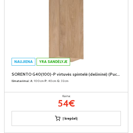
NAUJIENA
YRA SANDĖLYJE
SORENTO G40(100)-P virtuvės spintelė (dešininė) (Puccini/Puccini)
Išmatavimai:
A:
100cm
P:
40cm
G:
32cm
Kaina:
54€
Į krepšelį