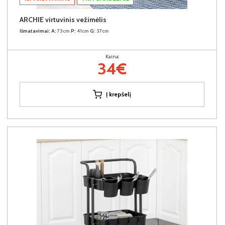
ARCHIE virtuvinis vežimėlis
Išmatavimai:
A:
73cm
P:
41cm
G:
37cm
Kaina:
34€
Į krepšelį