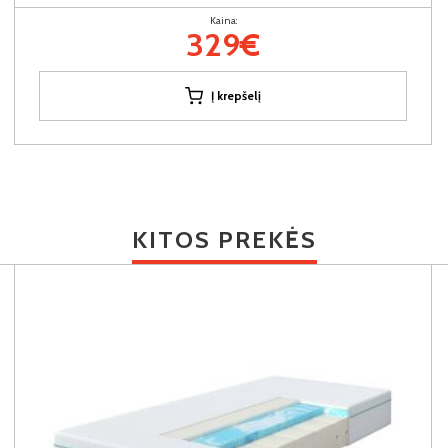
Kaina:
329€
Į krepšelį
KITOS PREKĖS