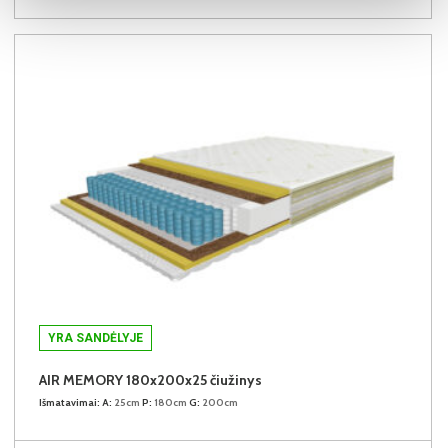
YRA SANDĖLYJE
AIR MEMORY 180x200x25 čiužinys
Išmatavimai:
A:
25cm
P:
180cm
G:
200cm