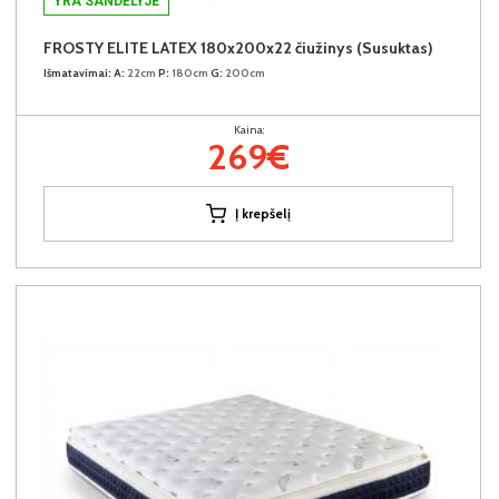
YRA SANDĖLYJE
FROSTY ELITE LATEX 180x200x22 čiužinys (Susuktas)
Išmatavimai:
A:
22cm
P:
180cm
G:
200cm
Kaina:
269€
Į krepšelį