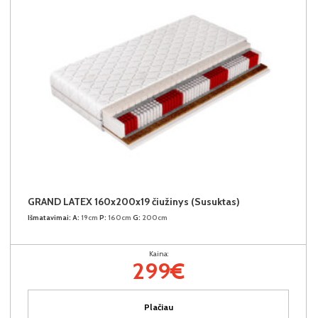
GRAND LATEX 160x200x19 čiužinys (Susuktas)
Išmatavimai:
A:
19cm
P:
160cm
G:
200cm
Kaina:
299€
Plačiau