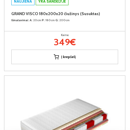
NAUJIENA
YRA SANDĖLYJE
GRAND VISCO 180x200x20 čiužinys (Susuktas)
Išmatavimai:
A:
20cm
P:
180cm
G:
200cm
Kaina:
349€
Į krepšelį