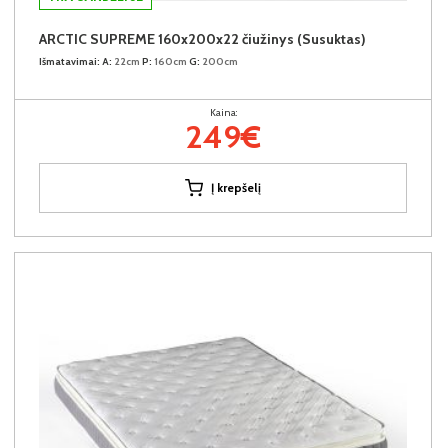
ARCTIC SUPREME 160x200x22 čiužinys (Susuktas)
Išmatavimai:
A:
22cm
P:
160cm
G:
200cm
Kaina:
249€
Į krepšelį