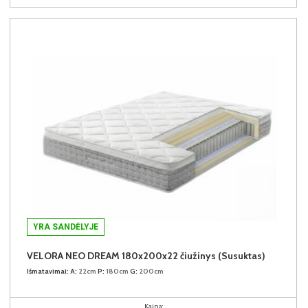
YRA SANDĖLYJE
VELORA NEO DREAM 180x200x22 čiužinys (Susuktas)
Išmatavimai:
A:
22cm
P:
180cm
G:
200cm
Kaina: