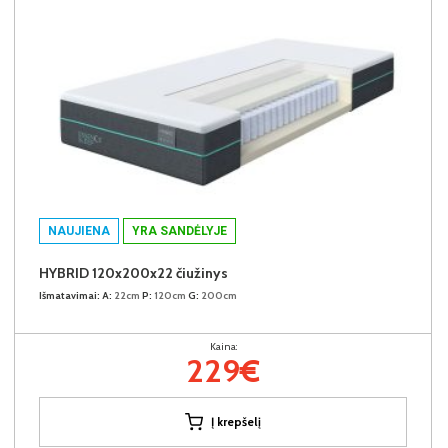
NAUJIENA
YRA SANDĖLYJE
HYBRID 120x200x22 čiužinys
Išmatavimai:
A:
22cm
P:
120cm
G:
200cm
Kaina:
229€
Į krepšelį