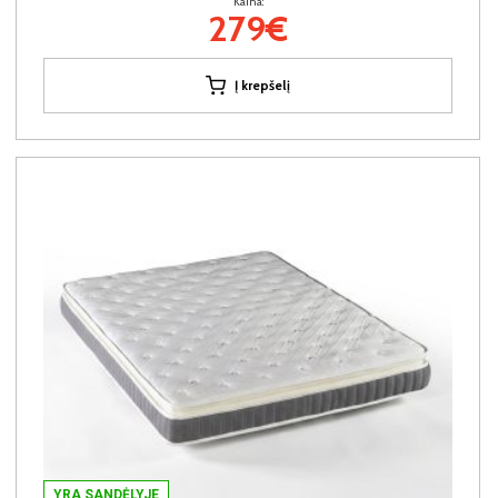
Kaina:
279€
Į krepšelį
YRA SANDĖLYJE