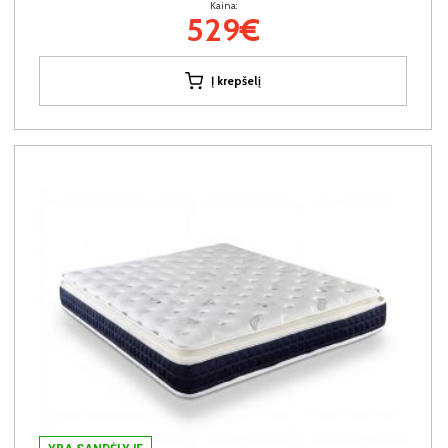
Kaina:
529€
Į krepšelį