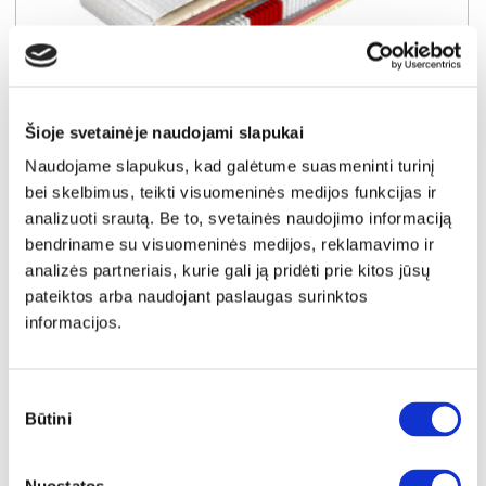
NAUJIENA
YRA SANDĖLYJE
Šioje svetainėje naudojami slapukai
Naudojame slapukus, kad galėtume suasmeninti turinį
COMFORT FULL 90x200x25 čiužinys (Susuktas)
bei skelbimus, teikti visuomeninės medijos funkcijas ir
Išmatavimai:
A:
25cm
P:
90cm
G:
200cm
analizuoti srautą. Be to, svetainės naudojimo informaciją
bendriname su visuomeninės medijos, reklamavimo ir
Kaina:
279€
analizės partneriais, kurie gali ją pridėti prie kitos jūsų
pateiktos arba naudojant paslaugas surinktos
informacijos.
Į krepšelį
Sutikimo
Būtini
pasirinkimas