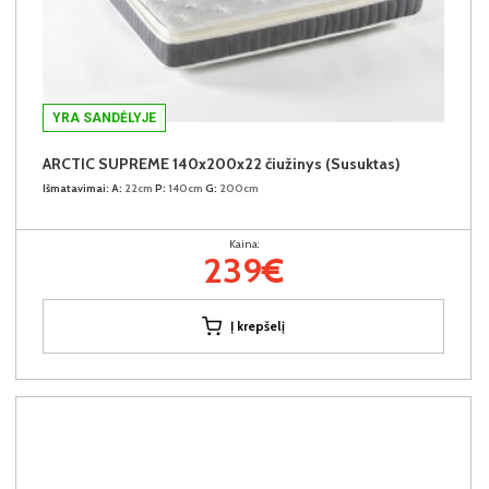
YRA SANDĖLYJE
ARCTIC SUPREME 140x200x22 čiužinys (Susuktas)
Išmatavimai:
A:
22cm
P:
140cm
G:
200cm
Kaina:
239€
Į krepšelį