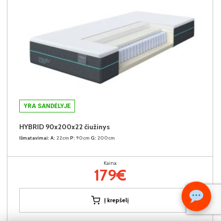
YRA SANDĖLYJE
HYBRID 90x200x22 čiužinys
Išmatavimai:
A:
22cm
P:
90cm
G:
200cm
Kaina:
179€
Į krepšelį