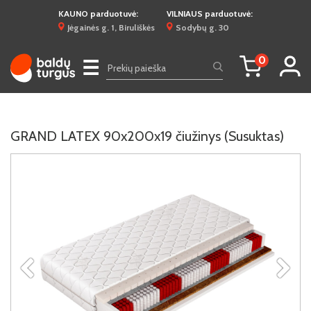
KAUNO parduotuvė:
VILNIAUS parduotuvė:
Jėgainės g. 1, Biruliškės
Sodybų g. 30
0
☰
GRAND LATEX 90x200x19 čiužinys (Susuktas)