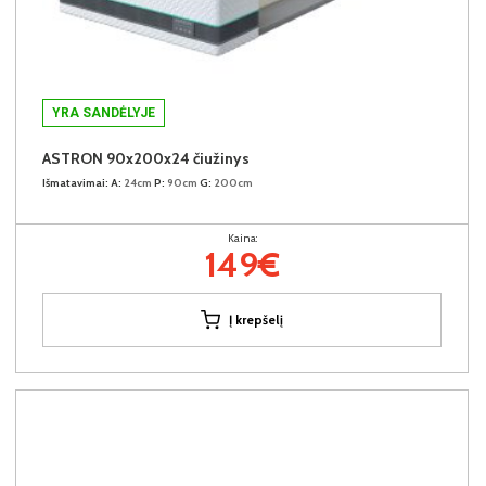
YRA SANDĖLYJE
ASTRON 90x200x24 čiužinys
Išmatavimai:
A:
24cm
P:
90cm
G:
200cm
Kaina:
149€
Į krepšelį