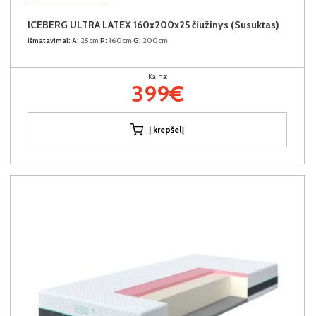
ICEBERG ULTRA LATEX 160x200x25 čiužinys (Susuktas)
Išmatavimai:
A:
25cm
P:
160cm
G:
200cm
Kaina:
399€
Į krepšelį