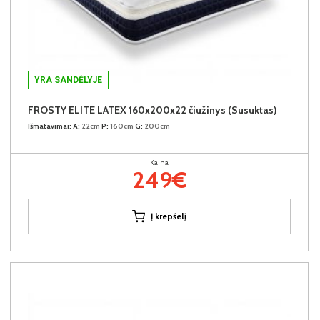
YRA SANDĖLYJE
FROSTY ELITE LATEX 160x200x22 čiužinys (Susuktas)
Išmatavimai:
A:
22cm
P:
160cm
G:
200cm
Kaina:
249€
Į krepšelį