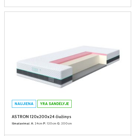
NAUJIENA
YRA SANDĖLYJE
ASTRON 120x200x24 čiužinys
Išmatavimai:
A:
24cm
P:
120cm
G:
200cm