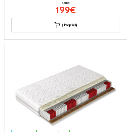
Kaina:
199€
Į krepšelį