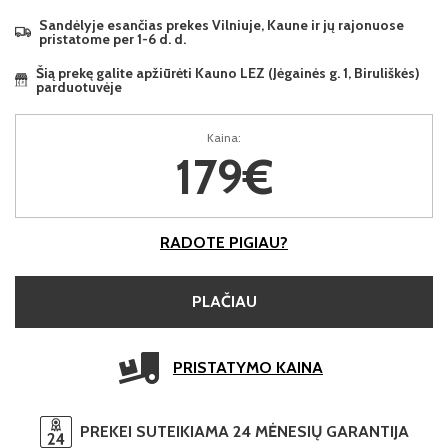
Sandėlyje esančias prekes Vilniuje, Kaune ir jų rajonuose
pristatome per 1-6 d. d.
Šią prekę galite apžiūrėti Kauno LEZ (Jėgainės g. 1, Biruliškės)
parduotuvėje
Kaina:
179€
RADOTE PIGIAU?
PLAČIAU
PRISTATYMO KAINA
PREKEI SUTEIKIAMA 24 MĖNESIŲ GARANTIJA