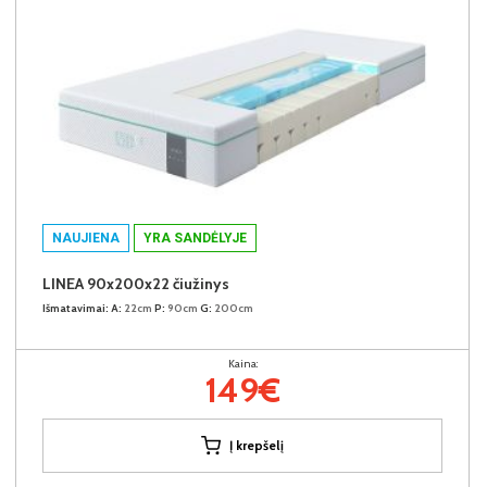
NAUJIENA
YRA SANDĖLYJE
LINEA 90x200x22 čiužinys
Išmatavimai:
A:
22cm
P:
90cm
G:
200cm
Kaina:
149€
Į krepšelį