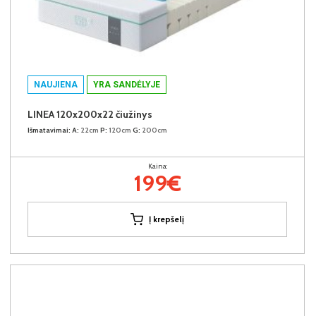
NAUJIENA
YRA SANDĖLYJE
LINEA 120x200x22 čiužinys
Išmatavimai:
A:
22cm
P:
120cm
G:
200cm
Kaina:
199€
Į krepšelį