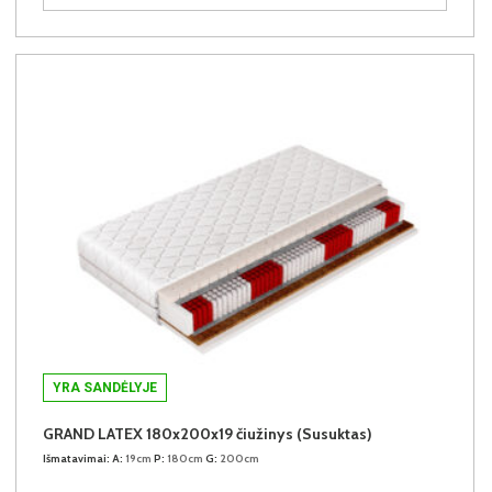
YRA SANDĖLYJE
GRAND LATEX 180x200x19 čiužinys (Susuktas)
Išmatavimai:
A:
19cm
P:
180cm
G:
200cm