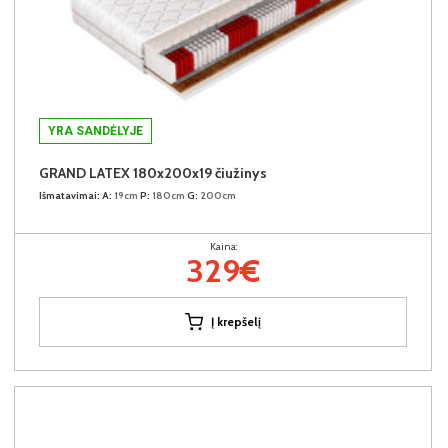
YRA SANDĖLYJE
GRAND LATEX 180x200x19 čiužinys
Išmatavimai:
A:
19cm
P:
180cm
G:
200cm
Kaina:
329€
Į krepšelį