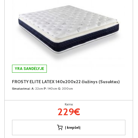
YRA SANDĖLYJE
FROSTY ELITE LATEX 140x200x22 čiužinys (Susuktas)
Išmatavimai:
A:
22cm
P:
140cm
G:
200cm
Kaina:
229€
Į krepšelį