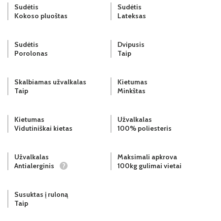
Sudėtis
Sudėtis
Kokoso pluoštas
Lateksas
Sudėtis
Dvipusis
Porolonas
Taip
Skalbiamas užvalkalas
Kietumas
Taip
Minkštas
Kietumas
Užvalkalas
Vidutiniškai kietas
100% poliesteris
Užvalkalas
Maksimali apkrova
Antialerginis
?
100kg gulimai vietai
Susuktas į ruloną
Taip