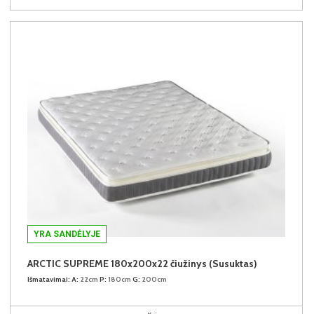
YRA SANDĖLYJE
ARCTIC SUPREME 180x200x22 čiužinys (Susuktas)
Išmatavimai:
A:
22cm
P:
180cm
G:
200cm