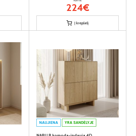
Kaina:
224€
Į krepšelį
NAUJIENA
YRA SANDĖLYJE
NABU B komoda-indauja 4D