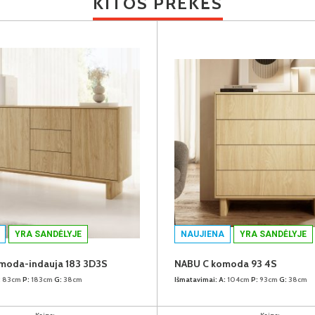
KITOS PREKĖS
YRA SANDĖLYJE
NAUJIENA
YRA SANDĖLYJE
moda-indauja 183 3D3S
NABU C komoda 93 4S
:
83cm
P:
183cm
G:
38cm
Išmatavimai:
A:
104cm
P:
93cm
G:
38cm