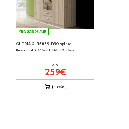
YRA SANDĖLYJE
GLORIA GLRS83S-D30 spinta
Išmatavimai:
A:
200cm
P:
140cm
G:
60cm
Kaina:
259€
Į krepšelį