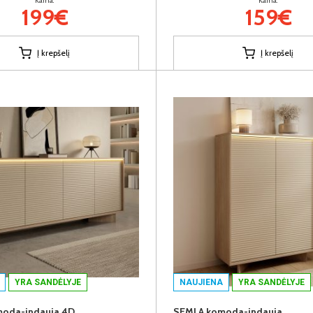
Kaina:
Kaina:
199€
159€
Į krepšelį
Į krepšelį
YRA SANDĖLYJE
NAUJIENA
YRA SANDĖLYJE
moda-indauja 4D
SEMI A komoda-indauja