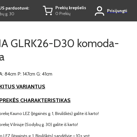
Prekių krepšelis
US parduotuvė:
Prisijungti
0 Prekių
ų g. 30
IA GLRK26-D30 komoda-
a
A: 84cm P: 147cm G: 41cm
KITUS VARIANTUS
 PREKĖS CHARAKTERISTIKAS
prekę Kauno LEZ (Jėgainės g. 1, Biruliškės) galite iš karto!
 prekę Vilniuje (Sodybų g. 30) galite iš karto!
o LEZ (Jėgainės g. 1, Biruliškės) sandėlyje – 10+ vnt.