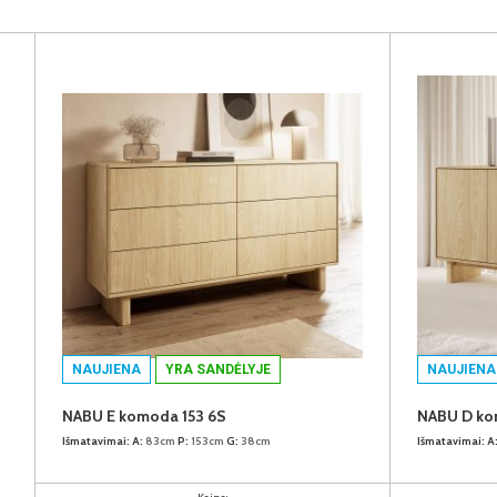
NAUJIENA
YRA SANDĖLYJE
NAUJIENA
NABU E komoda 153 6S
NABU D ko
Išmatavimai:
A:
83cm
P:
153cm
G:
38cm
Išmatavimai:
A