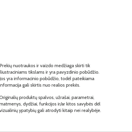
Prekių nuotraukos ir vaizdo medžiaga skirti tik
iliustraciniams tikslams ir yra pavyzdinio pobūdžio.
Jos yra informacinio pobūdžio, todėl pateikiama
informacija gali skirtis nuo realios prekės.
Originalių produktų spalvos, užrašai, parametrai,
matmenys, dydžiai, funkcijos ir/ar kitos savybės dėl
vizualinių ypatybių gali atrodyti kitaip nei realybėje.