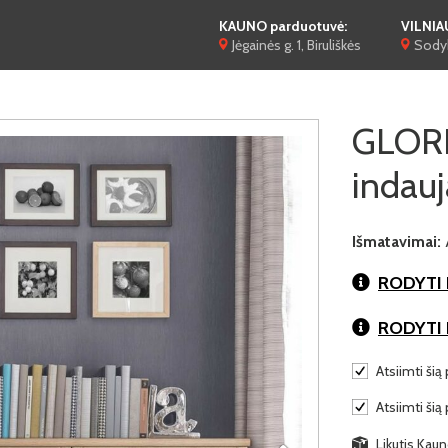
KAUNO parduotuvė:
VILNIA
Jėgainės g. 1, Biruliškės
Sodyb
GLOR
indauj
Išmatavimai:
RODYTI 
RODYTI
Atsiimti šią 
Atsiimti šią
Likutis Kaun