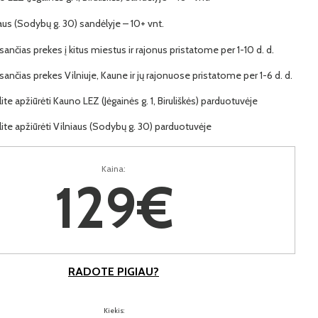
iaus (Sodybų g. 30) sandėlyje – 10+ vnt.
ančias prekes į kitus miestus ir rajonus pristatome per 1-10 d. d.
ančias prekes Vilniuje, Kaune ir jų rajonuose pristatome per 1-6 d. d.
lite apžiūrėti Kauno LEZ (Jėgainės g. 1, Biruliškės) parduotuvėje
lite apžiūrėti Vilniaus (Sodybų g. 30) parduotuvėje
Kaina:
129€
RADOTE PIGIAU?
Kiekis: