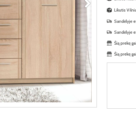
Likutis Viln
Sandėlyje es
Sandėlyje es
Šią prekę ga
Šią prekę ga