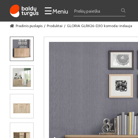
☰
Meniu
Pradinis puslapis
Produktai
GLORIA GLRK26-D30 komoda-indauja