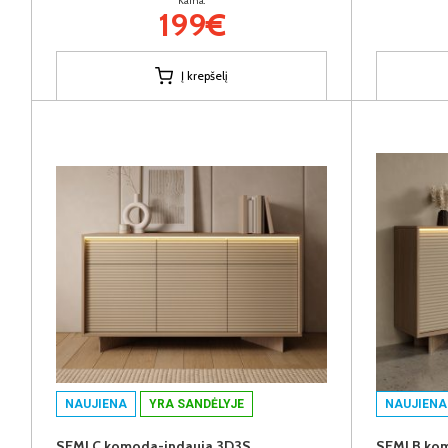
Kaina:
199€
Į krepšelį
NAUJIENA
YRA SANDĖLYJE
NAUJIENA
SEMI C komoda-indauja 3D3S
SEMI B ko