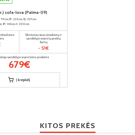
r.) sofa-lova (Palma-09)
:
99cm
P:
233cm
G:
107cm
s:
P:
144cm
I:
200cm
ividualiems
Skirtumas tarp užsakomų ir
ams
sandėlyje esančių prekių
kainų
€
- 51€
alioja sandėlyje esančioms prekėms
679€
Į krepšelį
KITOS PREKĖS