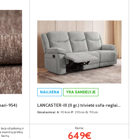
NAUJIENA
YRA SANDĖLYJE
mari-954)
LANCASTER-III (II gr.) trivietė sofa-reglaineris (EDA828-10 Pilkas)
Išmatavimai:
A:
104cm
P:
210cm
G:
90cm
Kaina:
 tarp užsakomų ir
649€
e esančių prekių
kainų