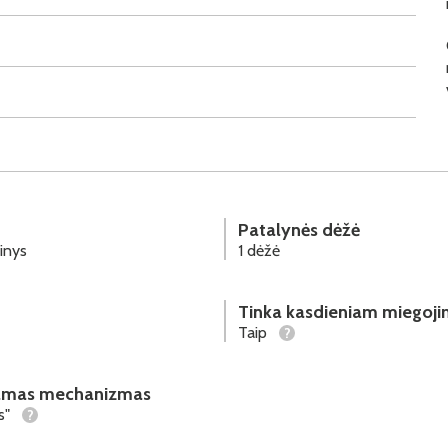
Patalynės dėžė
inys
1 dėžė
Tinka kasdieniam miegoji
Taip
?
iamas mechanizmas
s"
?