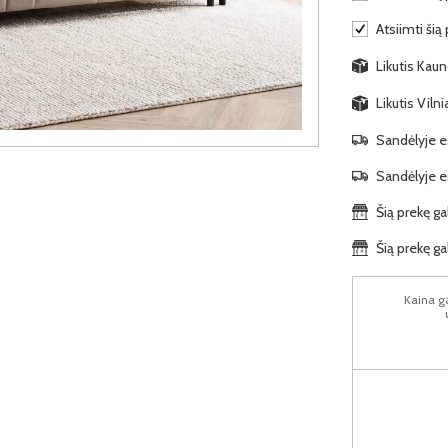
Atsiimti šią
Likutis Kauno
Likutis Viln
Sandėlyje es
Sandėlyje es
Šią prekę ga
Šią prekę ga
Kaina ga