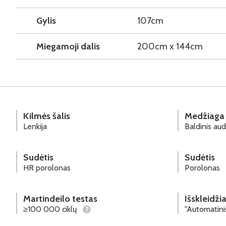
Gylis
107cm
Miegamoji dalis
200cm x 144cm
Kilmės šalis
Medžiaga
Lenkija
Baldinis aud
Sudėtis
Sudėtis
HR porolonas
Porolonas
Martindeilo testas
Išskleidž
≥100 000 ciklų
"Automatini
?