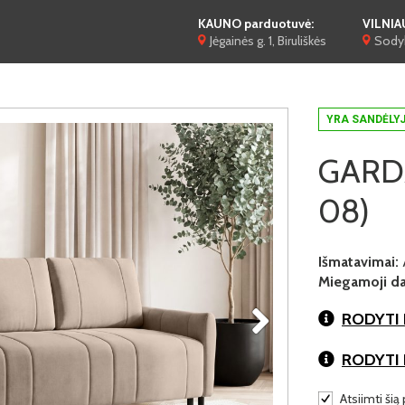
KAUNO parduotuvė:
VILNIA
Jėgainės g. 1, Biruliškės
Sodyb
YRA SANDĖLY
GARDA 
08)
Išmatavimai:
Miegamoji dal
RODYTI 
RODYTI
Atsiimti šią 