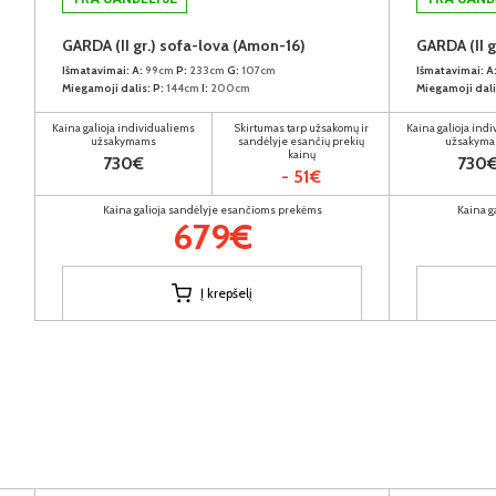
GARDA (II gr.) sofa-lova (Amon-16)
GARDA (II g
Išmatavimai:
A:
99cm
P:
233cm
G:
107cm
Išmatavimai:
A
Miegamoji dalis:
P:
144cm
I:
200cm
Miegamoji dali
Kaina galioja individualiems
Skirtumas tarp užsakomų ir
Kaina galioja ind
užsakymams
sandėlyje esančių prekių
užsakym
kainų
730€
730
- 51€
Kaina galioja sandėlyje esančioms prekėms
Kaina g
679€
Į krepšelį