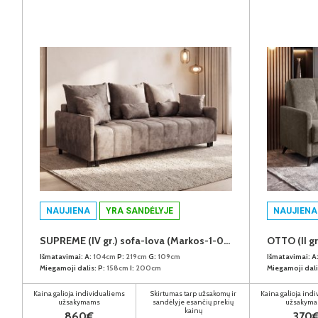
NAUJIENA
YRA SANDĖLYJE
NAUJIENA
SUPREME (IV gr.) sofa-lova (Markos-1-04)
OTTO (II gr
Išmatavimai:
A:
104cm
P:
219cm
G:
109cm
Išmatavimai:
A
Miegamoji dalis:
P:
158cm
I:
200cm
Miegamoji dali
Kaina galioja individualiems
Skirtumas tarp užsakomų ir
Kaina galioja ind
užsakymams
sandėlyje esančių prekių
užsakym
kainų
860€
370