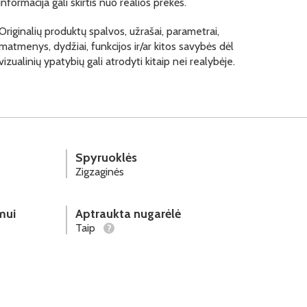
informacija gali skirtis nuo realios prekės.
Originalių produktų spalvos, užrašai, parametrai,
matmenys, dydžiai, funkcijos ir/ar kitos savybės dėl
vizualinių ypatybių gali atrodyti kitaip nei realybėje.
Spyruoklės
Zigzaginės
mui
Aptraukta nugarėlė
Taip
?