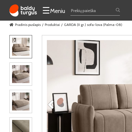
☰
Meniu
Pradinis puslapis
Produktai
GARDA (II gr.) sofa-lova (Palma-08)