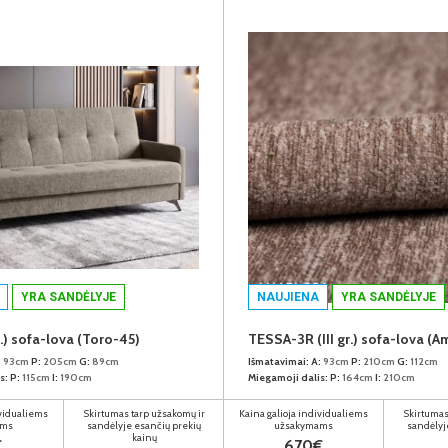
YRA SANDĖLYJE
NAUJIENA
YRA SANDĖLYJE
.) sofa-lova (Toro-45)
TESSA-3R (III gr.) sofa-lova (A
:
93cm
P:
205cm
G:
89cm
Išmatavimai:
A:
93cm
P:
210cm
G:
112cm
s:
P:
115cm
I:
190cm
Miegamoji dalis:
P:
164cm
I:
210cm
ividualiems
Skirtumas tarp užsakomų ir
Kaina galioja individualiems
Skirtumas
ams
sandėlyje esančių prekių
užsakymams
sandėlyj
kainų
€
670€