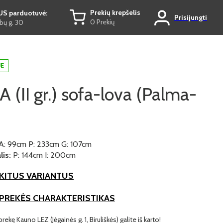
Prekių krepšelis
US parduotuvė:
Prisijungti
0 Prekių
ų g. 30
JE
(II gr.) sofa-lova (Palma-
A: 99cm P: 233cm G: 107cm
is:
P: 144cm I: 200cm
KITUS VARIANTUS
 PREKĖS CHARAKTERISTIKAS
prekę Kauno LEZ (Jėgainės g. 1, Biruliškės) galite iš karto!