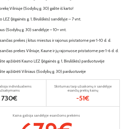
 prekę Vilniuje (Sodybų g. 30) galite iš karto!
 LEZ (Jėgainės g. 1, Biruliškės) sandėlyje – 7 vnt.
iaus (Sodybų g. 30) sandėlyje – 10+ vnt.
ančias prekes į kitus miestus ir rajonus pristatome per 1-10 d. d.
ančias prekes Vilniuje, Kaune ir jų rajonuose pristatome per 1-6 d. d.
lite apžiūrėti Kauno LEZ (Jėgainės g. 1, Biruliškės) parduotuvėje
lite apžiūrėti Vilniaus (Sodybų g. 30) parduotuvėje
lioja individualiems
Skirtumas tarp užsakomų ir sandėlyje
užsakymams
esančių prekių kainų
730€
-51€
Kaina galioja sandėlyje esančioms prekėms