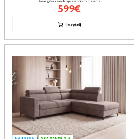
Kaina galioja sandėlyje esančioms prekėms
599€
Į krepšelį
NAUJIENA
YRA SANDĖLYJE