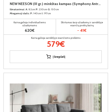
NEW NEESON (III gr.) minkštas kampas (Symphony Antracite-20)
Išmatavimai:
A:
82cm
P:
230cm
G:
150cm
Miegamoji dalis:
P:
140cm
I:
197cm
Kaina galioja individualiems
Skirtumas tarp užsakomų ir sandėlyje
užsakymams
esančių prekių kainų
620€
- 41€
Kaina galioja sandėlyje esančioms prekėms
579€
Į krepšelį