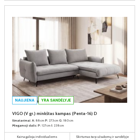
NAUJIENA
YRA SANDĖLYJE
VIGO (V gr.) minkštas kampas (Penta-16) D
Išmatavimai:
A:
88cm
P:
273cm
G:
180cm
Miegamoji dalis:
P:
127cm
I:
238cm
Kaina galioja individualiems
Skirtumas tarp užsakomų ir sandėlyje