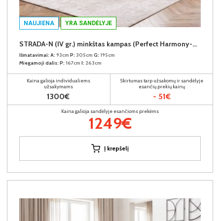
NAUJIENA
YRA SANDĖLYJE
STRADA-N (IV gr.) minkštas kampas (Perfect Harmony-04) K
Išmatavimai:
A:
93cm
P:
305cm
G:
195cm
Miegamoji dalis:
P:
167cm
I:
263cm
Kaina galioja individualiems
Skirtumas tarp užsakomų ir sandėlyje
užsakymams
esančių prekių kainų
1300€
- 51€
Kaina galioja sandėlyje esančioms prekėms
1249€
Į krepšelį