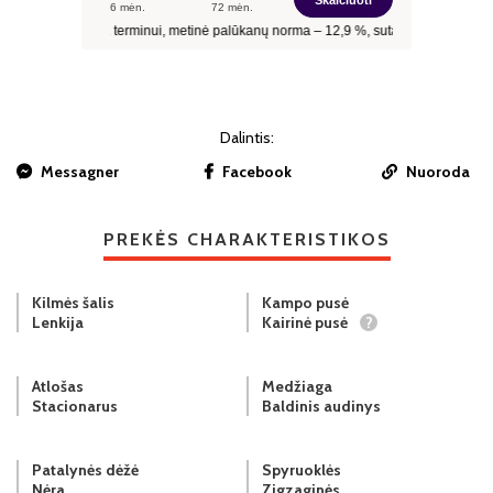
Dalintis:
Messagner
Facebook
Nuoroda
PREKĖS CHARAKTERISTIKOS
Kilmės šalis
Kampo pusė
Lenkija
Kairinė pusė
?
Atlošas
Medžiaga
Stacionarus
Baldinis audinys
Patalynės dėžė
Spyruoklės
Nėra
Zigzaginės