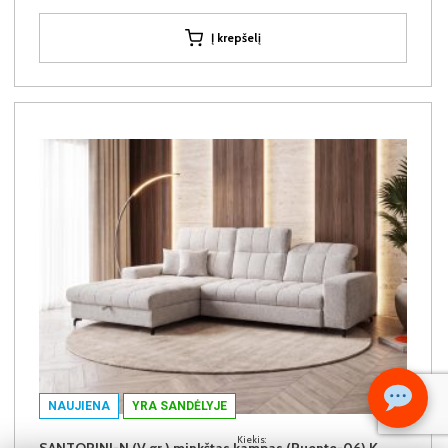
Į krepšelį
NAUJIENA
YRA SANDĖLYJE
Kiekis:
SANTORINI-N (V gr.) minkštas kampas (Puente-06) K