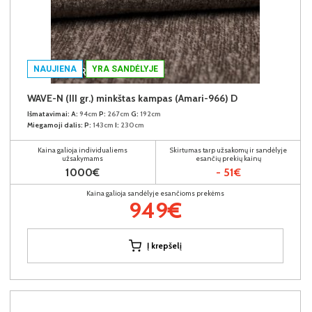
NAUJIENA
YRA SANDĖLYJE
WAVE-N (III gr.) minkštas kampas (Amari-966) D
Išmatavimai:
A:
94cm
P:
267cm
G:
192cm
Miegamoji dalis:
P:
143cm
I:
230cm
Kaina galioja individualiems
Skirtumas tarp užsakomų ir sandėlyje
užsakymams
esančių prekių kainų
1000€
- 51€
Kaina galioja sandėlyje esančioms prekėms
949€
Į krepšelį