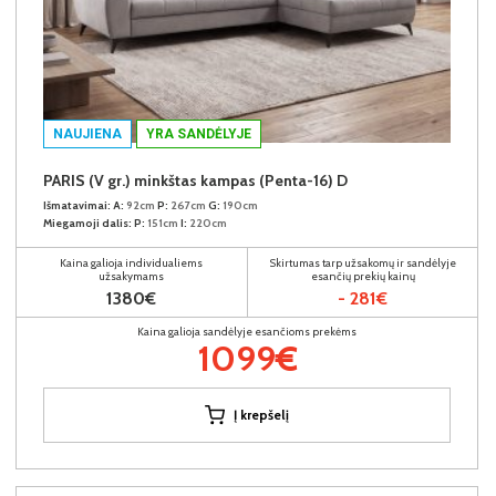
NAUJIENA
YRA SANDĖLYJE
PARIS (V gr.) minkštas kampas (Penta-16) D
Išmatavimai:
A:
92cm
P:
267cm
G:
190cm
Miegamoji dalis:
P:
151cm
I:
220cm
Kaina galioja individualiems
Skirtumas tarp užsakomų ir sandėlyje
užsakymams
esančių prekių kainų
1380€
- 281€
Kaina galioja sandėlyje esančioms prekėms
1099€
Į krepšelį