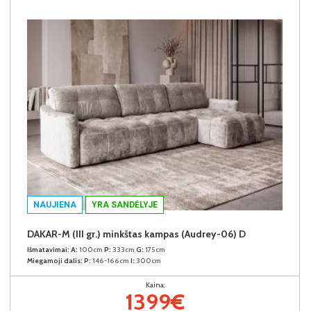
NAUJIENA
YRA SANDĖLYJE
DAKAR-M (III gr.) minkštas kampas (Audrey-06) D
Išmatavimai:
A:
100cm
P:
333cm
G:
175cm
Miegamoji dalis:
P:
146-166cm
I:
300cm
Kaina:
1399€