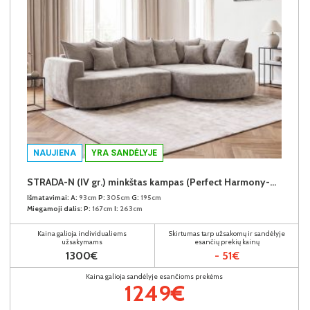
NAUJIENA
YRA SANDĖLYJE
STRADA-N (IV gr.) minkštas kampas (Perfect Harmony-04) D
Išmatavimai:
A:
93cm
P:
305cm
G:
195cm
Miegamoji dalis:
P:
167cm
I:
263cm
Kaina galioja individualiems
Skirtumas tarp užsakomų ir sandėlyje
užsakymams
esančių prekių kainų
1300€
- 51€
Kaina galioja sandėlyje esančioms prekėms
1249€