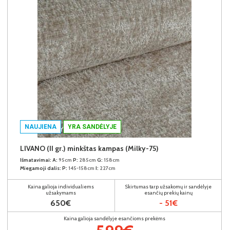
NAUJIENA
YRA SANDĖLYJE
LIVANO (II gr.) minkštas kampas (Milky-75)
Išmatavimai:
A:
95cm
P:
285cm
G:
158cm
Miegamoji dalis:
P:
145-158cm
I:
227cm
Kaina galioja individualiems
Skirtumas tarp užsakomų ir sandėlyje
užsakymams
esančių prekių kainų
650€
- 51€
Kaina galioja sandėlyje esančioms prekėms