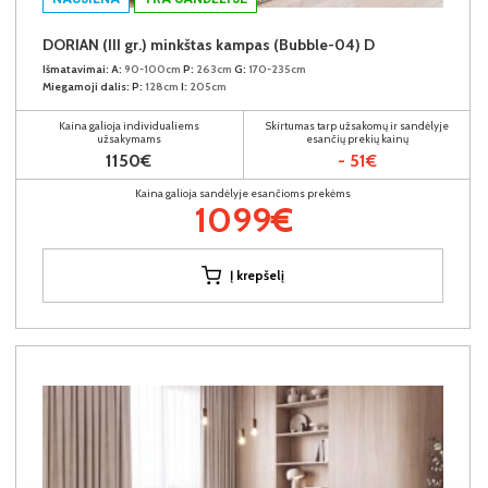
DORIAN (III gr.) minkštas kampas (Bubble-04) D
Išmatavimai:
A:
90-100cm
P:
263cm
G:
170-235cm
Miegamoji dalis:
P:
128cm
I:
205cm
Kaina galioja individualiems
Skirtumas tarp užsakomų ir sandėlyje
užsakymams
esančių prekių kainų
1150€
- 51€
Kaina galioja sandėlyje esančioms prekėms
1099€
Į krepšelį