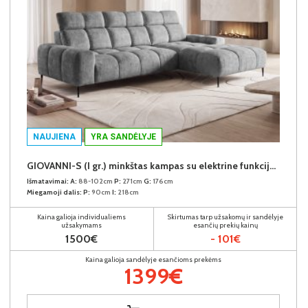
NAUJIENA
YRA SANDĖLYJE
GIOVANNI-S (I gr.) minkštas kampas su elektrine funkcija (Aphrodite-21) D
Išmatavimai:
A:
88-102cm
P:
271cm
G:
176cm
Miegamoji dalis:
P:
90cm
I:
218cm
Kaina galioja individualiems
Skirtumas tarp užsakomų ir sandėlyje
užsakymams
esančių prekių kainų
1500€
- 101€
Kaina galioja sandėlyje esančioms prekėms
1399€