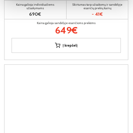
Kaina galioja individualiems
Skirtumas tarp užsakomų ir sandėlyje
užsakymams
esančių prekių kainų
690€
- 41€
Kaina galioja sandėlyje esančioms prekėms
649€
Į krepšelį