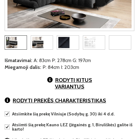
Išmatavimai:
A: 83cm P: 278cm G: 197cm
Miegamoji dalis:
P: 84cm I: 203cm
RODYTI KITUS
VARIANTUS
RODYTI PREKĖS CHARAKTERISTIKAS
Atsiimkite šią prekę Vilniuje (Sodybų g. 30) iki 4 d.d.
Atsiimti šią prekę Kauno LEZ (Jėgainės g. 1, Biruliškės) galite iš
karto!