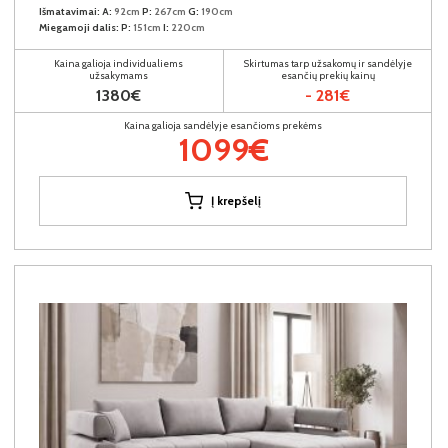
Išmatavimai:
A:
92cm
P:
267cm
G:
190cm
Miegamoji dalis:
P:
151cm
I:
220cm
Kaina galioja individualiems
Skirtumas tarp užsakomų ir sandėlyje
užsakymams
esančių prekių kainų
1380€
- 281€
Kaina galioja sandėlyje esančioms prekėms
1099€
Į krepšelį