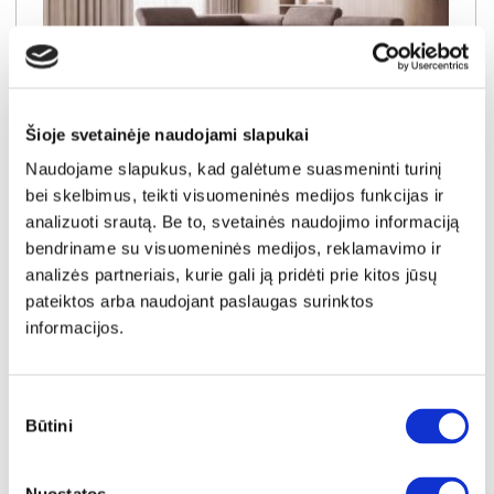
Šioje svetainėje naudojami slapukai
Naudojame slapukus, kad galėtume suasmeninti turinį
NAUJIENA
YRA SANDĖLYJE
bei skelbimus, teikti visuomeninės medijos funkcijas ir
analizuoti srautą. Be to, svetainės naudojimo informaciją
DORIAN (III gr.) minkštas kampas (Bubble-04) K
bendriname su visuomeninės medijos, reklamavimo ir
Išmatavimai:
A:
90-100cm
P:
263cm
G:
170-235cm
analizės partneriais, kurie gali ją pridėti prie kitos jūsų
Miegamoji dalis:
P:
128cm
I:
205cm
pateiktos arba naudojant paslaugas surinktos
Kaina galioja individualiems
Skirtumas tarp užsakomų ir sandėlyje
informacijos.
užsakymams
esančių prekių kainų
1150€
- 51€
Kaina galioja sandėlyje esančioms prekėms
1099€
Sutikimo
Būtini
pasirinkimas
Į krepšelį