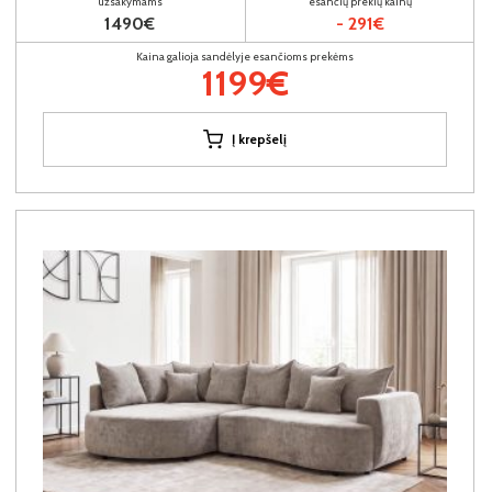
užsakymams
esančių prekių kainų
1490€
- 291€
Kaina galioja sandėlyje esančioms prekėms
1199€
Į krepšelį