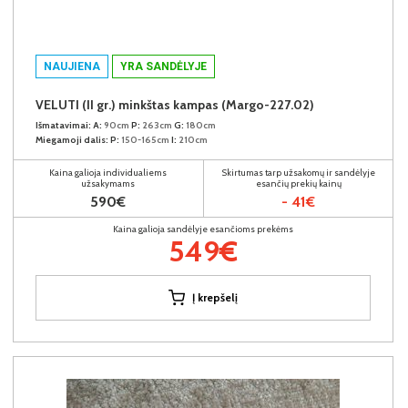
NAUJIENA
YRA SANDĖLYJE
VELUTI (II gr.) minkštas kampas (Margo-227.02)
Išmatavimai:
A:
90cm
P:
263cm
G:
180cm
Miegamoji dalis:
P:
150-165cm
I:
210cm
Kaina galioja individualiems
Skirtumas tarp užsakomų ir sandėlyje
užsakymams
esančių prekių kainų
590€
- 41€
Kaina galioja sandėlyje esančioms prekėms
549€
Į krepšelį