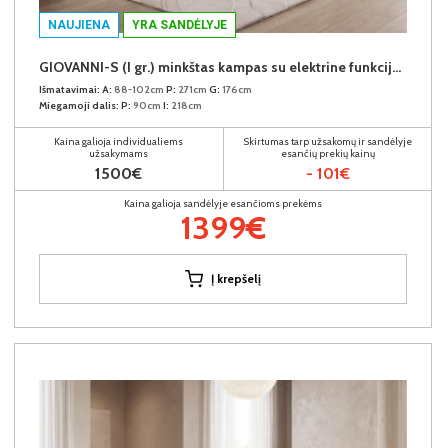
NAUJIENA
YRA SANDĖLYJE
GIOVANNI-S (I gr.) minkštas kampas su elektrine funkcija (Aphrodite-21) K
Išmatavimai:
A:
88-102cm
P:
271cm
G:
176cm
Miegamoji dalis:
P:
90cm
I:
218cm
Kaina galioja individualiems
Skirtumas tarp užsakomų ir sandėlyje
užsakymams
esančių prekių kainų
1500€
- 101€
Kaina galioja sandėlyje esančioms prekėms
1399€
Į krepšelį