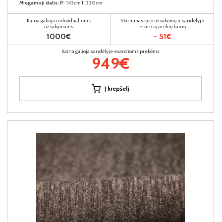
Miegamoji dalis:
P:
143cm
I:
230cm
Kaina galioja individualiems
Skirtumas tarp užsakomų ir sandėlyje
užsakymams
esančių prekių kainų
1000€
- 51€
Kaina galioja sandėlyje esančioms prekėms
949€
Į krepšelį