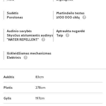
Sudėtis
Martindeilo testas
Porolonas
≥100 000 ciklų
?
Audinio savybės
Aptraukta nugarėlė
Skysčius atstumiantis audinys
Taip
?
"WATER REPELLENT"
?
Išskleidžiamas mechanizmas
Elektrinis
?
Aukštis
83cm
Plotis
278cm
Gylis
197cm