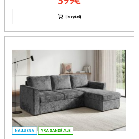
599€
Į krepšelį
NAUJIENA
YRA SANDĖLYJE