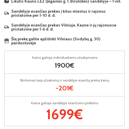
Likutis Kauno LEZ (Jėgainės g. 1, Biruliškės) sandėlyje – 1 vnt.
Sandėlyje esančias prekes į kitus miestus ir rajonus
pristatome per 1-10 d. d.
Sandėlyje esančias prekes Vilniuje, Kaune ir jų rajonuose
pristatome per 1-6 d. d.
Šią prekę galite apžiūrėti Vilniaus (Sodybų g. 30)
parduotuvėje
Kaina galioja individualiems užsakymams
1900€
Skirtumas tarp užsakomų ir sandėlyje esančių prekių kainų
-201€
Kaina galioja sandėlyje esančioms prekėms
1699€