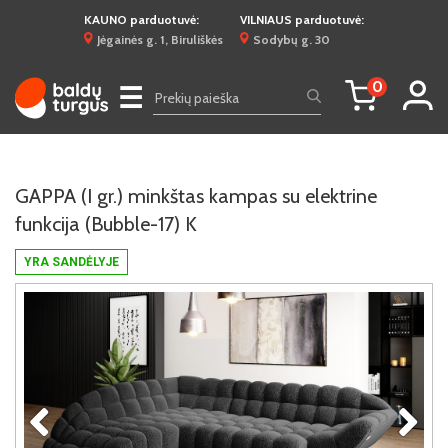
KAUNO parduotuvė:
VILNIAUS parduotuvė:
Jėgainės g. 1, Biruliškės
Sodybų g. 30
0
☰
GAPPA (I gr.) minkštas kampas su elektrine
funkcija (Bubble-17) K
YRA SANDĖLYJE