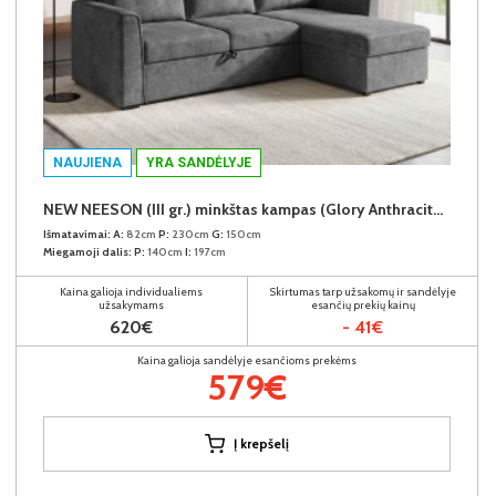
NAUJIENA
YRA SANDĖLYJE
NEW NEESON (III gr.) minkštas kampas (Glory Anthracite-18)
Išmatavimai:
A:
82cm
P:
230cm
G:
150cm
Miegamoji dalis:
P:
140cm
I:
197cm
Kaina galioja individualiems
Skirtumas tarp užsakomų ir sandėlyje
užsakymams
esančių prekių kainų
620€
- 41€
Kaina galioja sandėlyje esančioms prekėms
579€
Į krepšelį