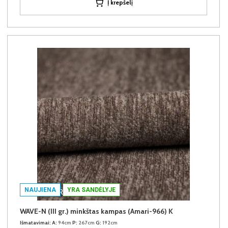
Į krepšelį
NAUJIENA
YRA SANDĖLYJE
WAVE-N (III gr.) minkštas kampas (Amari-966) K
Išmatavimai:
A:
94cm
P:
267cm
G:
192cm