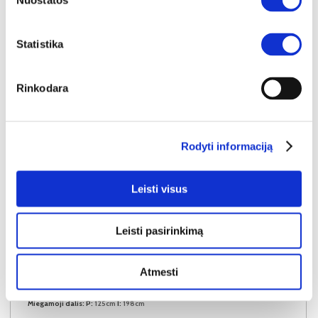
Nuostatos
Statistika
Rinkodara
Rodyti informaciją
Leisti visus
Leisti pasirinkimą
NAUJIENA
YRA SANDĖLYJE
Atmesti
EVRON (II gr.) minkštas kampas (Amari-953)
Išmatavimai:
A:
85-95cm
P:
234cm
G:
165cm
Miegamoji dalis:
P:
125cm
I:
198cm