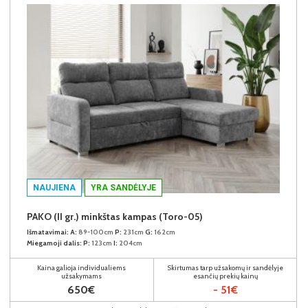
NAUJIENA
YRA SANDĖLYJE
PAKO (II gr.) minkštas kampas (Toro-05)
Išmatavimai:
A:
89-100cm
P:
231cm
G:
162cm
Miegamoji dalis:
P:
123cm
I:
204cm
Kaina galioja individualiems
Skirtumas tarp užsakomų ir sandėlyje
užsakymams
esančių prekių kainų
650€
- 51€