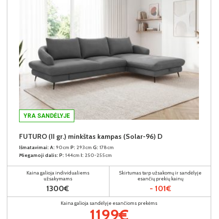
YRA SANDĖLYJE
FUTURO (II gr.) minkštas kampas (Solar-96) D
Išmatavimai:
A:
90cm
P:
293cm
G:
178cm
Miegamoji dalis:
P:
144cm
I:
250-255cm
Kaina galioja individualiems
Skirtumas tarp užsakomų ir sandėlyje
užsakymams
esančių prekių kainų
1300€
- 101€
Kaina galioja sandėlyje esančioms prekėms
1199€