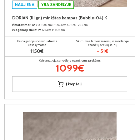
NAUJIENA
YRA SANDĖLYJE
DORIAN (III gr.) minkštas kampas (Bubble-04) K
Išmatavimai:
A:
90-100cm
P:
263cm
G:
170-235cm
Miegamoji dalis:
P:
128cm
I:
205cm
Kaina galioja individualiems
Skirtumas tarp užsakomų ir sandėlyje
užsakymams
esančių prekių kainų
1150€
- 51€
Kaina galioja sandėlyje esančioms prekėms
1099€
Į krepšelį