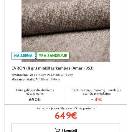
NAUJIENA
YRA SANDĖLYJE
EVRON (II gr.) minkštas kampas (Amari-953)
Išmatavimai:
A:
85-95cm
P:
234cm
G:
165cm
Miegamoji dalis:
P:
125cm
I:
198cm
Kaina galioja individualiems
Skirtumas tarp užsakomų ir sandėlyje
užsakymams
esančių prekių kainų
690€
- 41€
Kaina galioja sandėlyje esančioms prekėms
649€
Į krepšelį