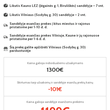
Likutis Kauno LEZ (Jėgainės g. 1, Biruliškės) sandėlyje – 7 vnt.
Likutis Vilniaus (Sodybų g. 30) sandėlyje – 2 vnt.
Sandėlyje esančias prekes į kitus miestus ir rajonus
pristatome per 1-10 d. d.
Sandėlyje esančias prekes Vilniuje, Kaune ir jų rajonuose
pristatome per 1-6 d. d.
Šią prekę galite apžiūrėti Vilniaus (Sodybų g. 30)
parduotuvėje
Kaina galioja individualiems užsakymams
1300€
Skirtumas tarp užsakomų ir sandėlyje esančių prekių kainų
-101€
Kaina galioja sandėlyje esančioms prekėms