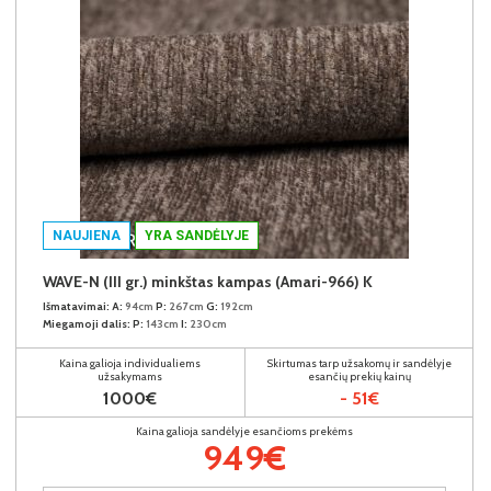
NAUJIENA
YRA SANDĖLYJE
WAVE-N (III gr.) minkštas kampas (Amari-966) K
Išmatavimai:
A:
94cm
P:
267cm
G:
192cm
Miegamoji dalis:
P:
143cm
I:
230cm
Kaina galioja individualiems
Skirtumas tarp užsakomų ir sandėlyje
užsakymams
esančių prekių kainų
1000€
- 51€
Kaina galioja sandėlyje esančioms prekėms
949€