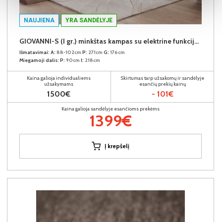
NAUJIENA
YRA SANDĖLYJE
GIOVANNI-S (I gr.) minkštas kampas su elektrine funkcija (Aphrodite-21) D
Išmatavimai:
A:
88-102cm
P:
271cm
G:
176cm
Miegamoji dalis:
P:
90cm
I:
218cm
Kaina galioja individualiems
Skirtumas tarp užsakomų ir sandėlyje
užsakymams
esančių prekių kainų
1500€
- 101€
Kaina galioja sandėlyje esančioms prekėms
1399€
Į krepšelį