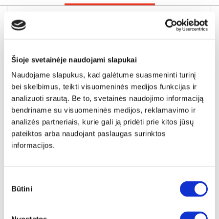
Šioje svetainėje naudojami slapukai
Naudojame slapukus, kad galėtume suasmeninti turinį
bei skelbimus, teikti visuomeninės medijos funkcijas ir
analizuoti srautą. Be to, svetainės naudojimo informaciją
bendriname su visuomeninės medijos, reklamavimo ir
analizės partneriais, kurie gali ją pridėti prie kitos jūsų
pateiktos arba naudojant paslaugas surinktos
informacijos.
NAUJIENA
YRA SANDĖLYJE
GIOVANNI-S (I gr.) minkštas kampas su elektrine funkcija (Aphrodite-21) K
Sutikimo
Išmatavimai:
A:
88-102cm
P:
271cm
G:
176cm
Būtini
pasirinkimas
Miegamoji dalis:
P:
90cm
I:
218cm
Kaina galioja individualiems
Skirtumas tarp užsakomų ir sandėlyje
užsakymams
esančių prekių kainų