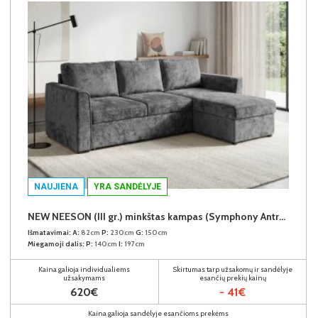
NAUJIENA
YRA SANDĖLYJE
NEW NEESON (III gr.) minkštas kampas (Symphony Antracite-20)
Išmatavimai:
A:
82cm
P:
230cm
G:
150cm
Miegamoji dalis:
P:
140cm
I:
197cm
Kaina galioja individualiems
Skirtumas tarp užsakomų ir sandėlyje
užsakymams
esančių prekių kainų
620€
- 41€
Kaina galioja sandėlyje esančioms prekėms