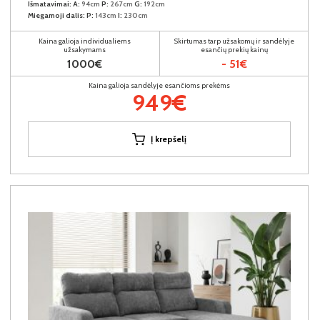
Išmatavimai:
A:
94cm
P:
267cm
G:
192cm
Miegamoji dalis:
P:
143cm
I:
230cm
Kaina galioja individualiems
Skirtumas tarp užsakomų ir sandėlyje
užsakymams
esančių prekių kainų
1000€
- 51€
Kaina galioja sandėlyje esančioms prekėms
949€
Į krepšelį