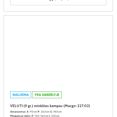
NAUJIENA
YRA SANDĖLYJE
VELUTI (II gr.) minkštas kampas (Margo-227.02)
Išmatavimai:
A:
90cm
P:
263cm
G:
180cm
Miegamoji dalis:
P:
150-165cm
I:
210cm