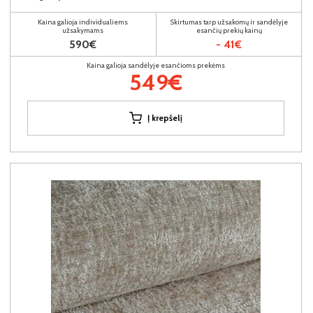
Kaina galioja individualiems
Skirtumas tarp užsakomų ir sandėlyje
užsakymams
esančių prekių kainų
590€
- 41€
Kaina galioja sandėlyje esančioms prekėms
549€
Į krepšelį