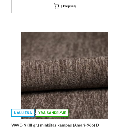
Į krepšelį
NAUJIENA
YRA SANDĖLYJE
WAVE-N (III gr.) minkštas kampas (Amari-966) D