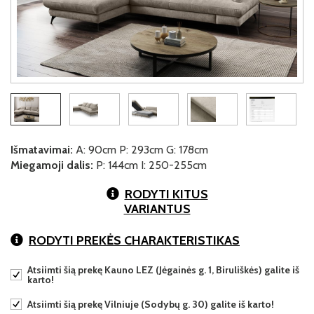
Išmatavimai:
A: 90cm P: 293cm G: 178cm
Miegamoji dalis:
P: 144cm I: 250-255cm
RODYTI KITUS
VARIANTUS
RODYTI PREKĖS CHARAKTERISTIKAS
Atsiimti šią prekę Kauno LEZ (Jėgainės g. 1, Biruliškės) galite iš
karto!
Atsiimti šią prekę Vilniuje (Sodybų g. 30) galite iš karto!