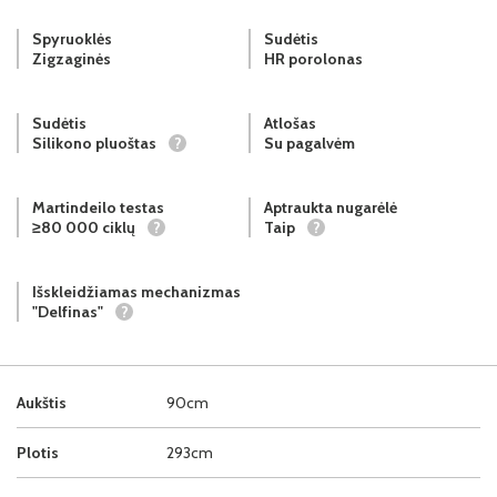
Spyruoklės
Sudėtis
Zigzaginės
HR porolonas
Sudėtis
Atlošas
Silikono pluoštas
?
Su pagalvėm
Martindeilo testas
Aptraukta nugarėlė
≥80 000 ciklų
?
Taip
?
Išskleidžiamas mechanizmas
"Delfinas"
?
Aukštis
90cm
Plotis
293cm