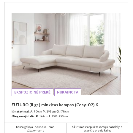
EKSPOZICINĖ PREKĖ
NUKAINOTA
FUTURO (II gr.) minkštas kampas (Cosy-02) K
Išmatavimai:
A:
90cm
P:
293cm
G:
178cm
Miegamoji dalis:
P:
144cm
I:
250-255cm
Kaina galioja individualiems
Skirtumas tarp užsakomų ir sandėlyje
užsakymams
esančių prekių kainų