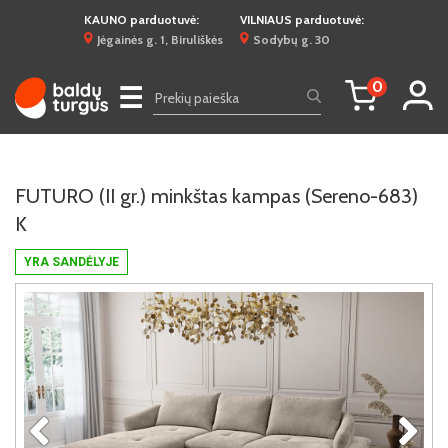
KAUNO parduotuvė:
VILNIAUS parduotuvė:
Jėgainės g. 1, Biruliškės
Sodybų g. 30
0
☰
FUTURO (II gr.) minkštas kampas (Sereno-683)
K
YRA SANDĖLYJE