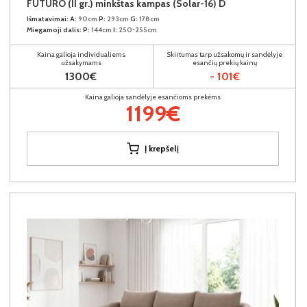
FUTURO (II gr.) minkštas kampas (Solar-16) D
Išmatavimai:
A:
90cm
P:
293cm
G:
178cm
Miegamoji dalis:
P:
144cm
I:
250-255cm
Kaina galioja individualiems
Skirtumas tarp užsakomų ir sandėlyje
užsakymams
esančių prekių kainų
1300€
- 101€
Kaina galioja sandėlyje esančioms prekėms
1199€
Į krepšelį