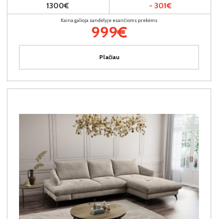
1300€
- 301€
Kaina galioja sandėlyje esančioms prekėms
999€
Plačiau