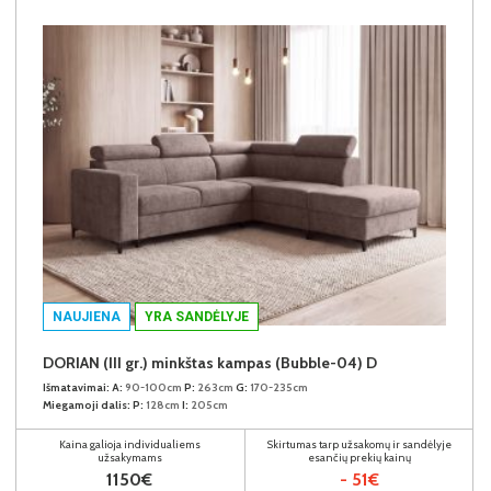
NAUJIENA
YRA SANDĖLYJE
DORIAN (III gr.) minkštas kampas (Bubble-04) D
Išmatavimai:
A:
90-100cm
P:
263cm
G:
170-235cm
Miegamoji dalis:
P:
128cm
I:
205cm
Kaina galioja individualiems
Skirtumas tarp užsakomų ir sandėlyje
užsakymams
esančių prekių kainų
1150€
- 51€