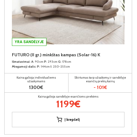
YRA SANDĖLYJE
FUTURO (II gr.) minkštas kampas (Solar-16) K
Išmatavimai:
A:
90cm
P:
293cm
G:
178cm
Miegamoji dalis:
P:
144cm
I:
250-255cm
Kaina galioja individualiems
Skirtumas tarp užsakomų ir sandėlyje
užsakymams
esančių prekių kainų
1300€
- 101€
Kaina galioja sandėlyje esančioms prekėms
1199€
Į krepšelį