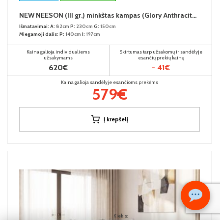
NEW NEESON (III gr.) minkštas kampas (Glory Anthracite-18)
Išmatavimai:
A:
82cm
P:
230cm
G:
150cm
Miegamoji dalis:
P:
140cm
I:
197cm
Kaina galioja individualiems
Skirtumas tarp užsakomų ir sandėlyje
užsakymams
esančių prekių kainų
620€
- 41€
Kaina galioja sandėlyje esančioms prekėms
579€
Į krepšelį
Kiekis: