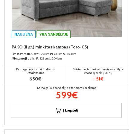
NAUJIENA
YRA SANDĖLYJE
PAKO (II gr.) minkštas kampas (Toro-05)
Išmatavimai:
A:
89-100cm
P:
231cm
G:
162cm
Miegamoji dalis:
P:
123cm
I:
204cm
Kaina galioja individualiems
Skirtumas tarp užsakomų ir sandėlyje
užsakymams
esančių prekių kainų
650€
- 51€
Kaina galioja sandėlyje esančioms prekėms
599€
Į krepšelį