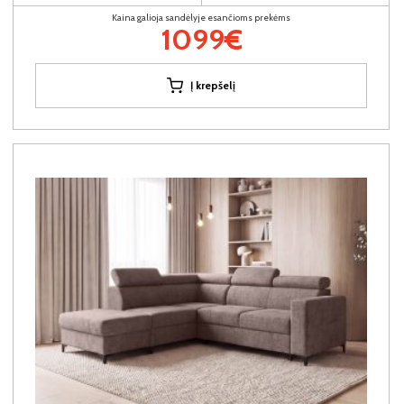
Kaina galioja sandėlyje esančioms prekėms
1099€
Į krepšelį