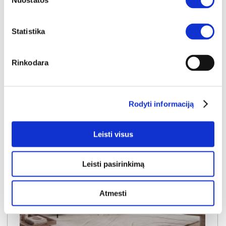
Nuostatos
1500€
- 101€
Kaina galioja sandėlyje esančioms prekėms
1399€
Statistika
Į krepšelį
Rinkodara
Rodyti informaciją
Leisti visus
Leisti pasirinkimą
Atmesti