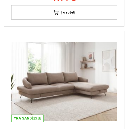
Į krepšelį
YRA SANDĖLYJE