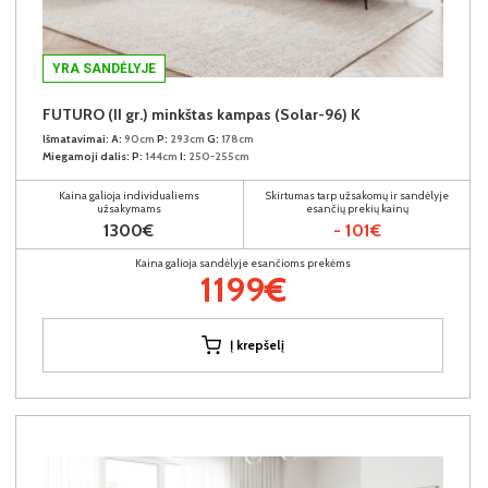
YRA SANDĖLYJE
FUTURO (II gr.) minkštas kampas (Solar-96) K
Išmatavimai:
A:
90cm
P:
293cm
G:
178cm
Miegamoji dalis:
P:
144cm
I:
250-255cm
Kaina galioja individualiems
Skirtumas tarp užsakomų ir sandėlyje
užsakymams
esančių prekių kainų
1300€
- 101€
Kaina galioja sandėlyje esančioms prekėms
1199€
Į krepšelį