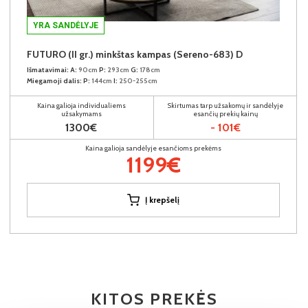
YRA SANDĖLYJE
FUTURO (II gr.) minkštas kampas (Sereno-683) D
Išmatavimai:
A:
90cm
P:
293cm
G:
178cm
Miegamoji dalis:
P:
144cm
I:
250-255cm
Kaina galioja individualiems
Skirtumas tarp užsakomų ir sandėlyje
užsakymams
esančių prekių kainų
1300€
- 101€
Kaina galioja sandėlyje esančioms prekėms
1199€
Į krepšelį
KITOS PREKĖS