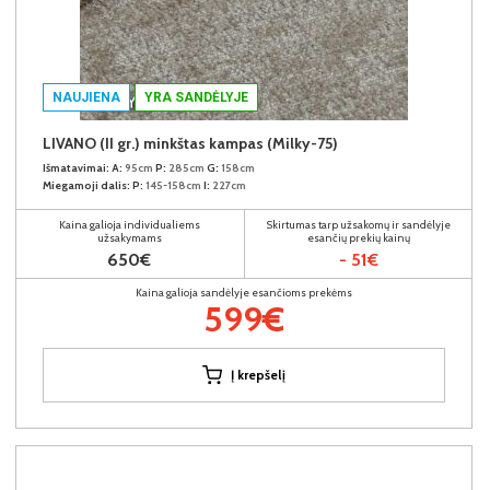
NAUJIENA
YRA SANDĖLYJE
LIVANO (II gr.) minkštas kampas (Milky-75)
Išmatavimai:
A:
95cm
P:
285cm
G:
158cm
Miegamoji dalis:
P:
145-158cm
I:
227cm
Kaina galioja individualiems
Skirtumas tarp užsakomų ir sandėlyje
užsakymams
esančių prekių kainų
650€
- 51€
Kaina galioja sandėlyje esančioms prekėms
599€
Į krepšelį