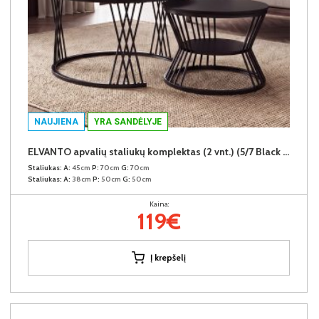
NAUJIENA
YRA SANDĖLYJE
ELVANTO apvalių staliukų komplektas (2 vnt.) (5/7 Black Matt)
Staliukas:
A:
45cm
P:
70cm
G:
70cm
Staliukas:
A:
38cm
P:
50cm
G:
50cm
Kaina:
119€
Į krepšelį