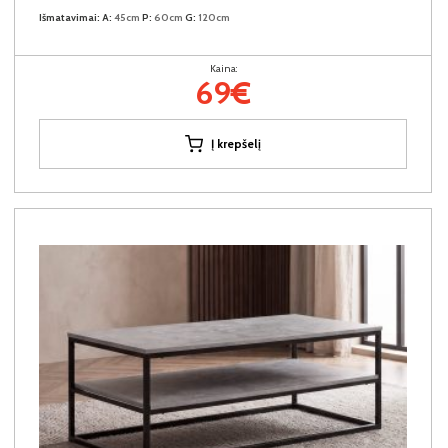
Išmatavimai:
A:
45cm
P:
60cm
G:
120cm
Kaina:
69€
Į krepšelį