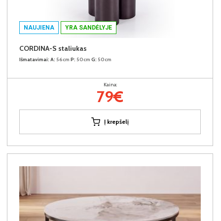
NAUJIENA
YRA SANDĖLYJE
CORDINA-S staliukas
Išmatavimai:
A:
56cm
P:
50cm
G:
50cm
Kaina:
79€
Į krepšelį