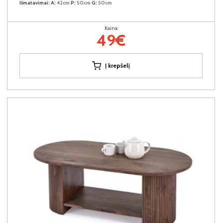
Išmatavimai:
A:
42cm
P:
50cm
G:
50cm
Kaina:
49€
Į krepšelį