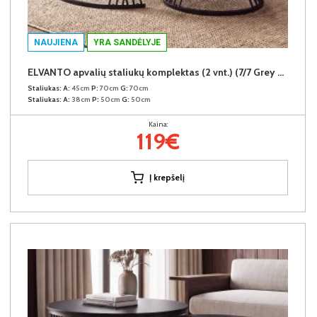
NAUJIENA
YRA SANDĖLYJE
ELVANTO apvalių staliukų komplektas (2 vnt.) (7/7 Grey Gloss)
Staliukas:
A:
45cm
P:
70cm
G:
70cm
Staliukas:
A:
38cm
P:
50cm
G:
50cm
Kaina:
119€
Į krepšelį