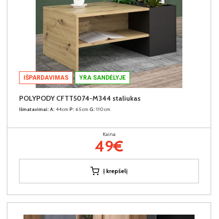
IŠPARDAVIMAS
YRA SANDĖLYJE
POLYPODY CFTT5074-M344 staliukas
Išmatavimai:
A:
44cm
P:
65cm
G:
110cm
Kaina:
49€
Į krepšelį