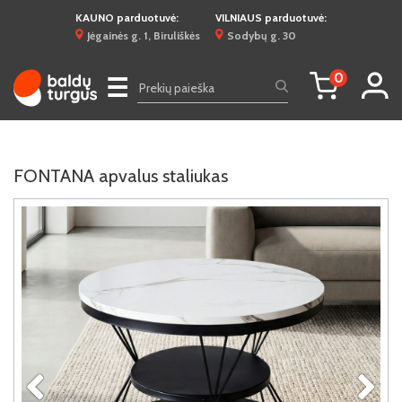
KAUNO parduotuvė:
VILNIAUS parduotuvė:
Jėgainės g. 1, Biruliškės
Sodybų g. 30
0
☰
FONTANA apvalus staliukas