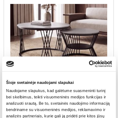
NAUJIENA
YRA SANDĖLYJE
Šioje svetainėje naudojami slapukai
ELVANTO apvalių staliukų komplektas (2 vnt.) (3/7 Grey Matt)
Naudojame slapukus, kad galėtume suasmeninti turinį
Staliukas:
A:
45cm
P:
70cm
G:
70cm
Staliukas:
A:
38cm
P:
50cm
G:
50cm
bei skelbimus, teikti visuomeninės medijos funkcijas ir
analizuoti srautą. Be to, svetainės naudojimo informaciją
Kaina:
119€
bendriname su visuomeninės medijos, reklamavimo ir
analizės partneriais, kurie gali ją pridėti prie kitos jūsų