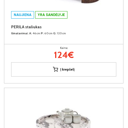
NAUJIENA
YRA SANDĖLYJE
PERILA staliukas
Išmatavimai:
A:
46cm
P:
60cm
G:
120cm
Kaina:
124€
Į krepšelį