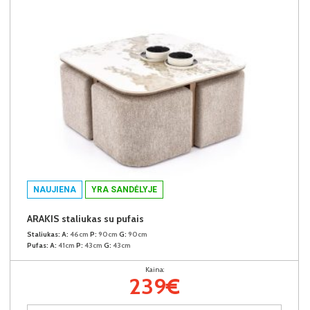
NAUJIENA
YRA SANDĖLYJE
ARAKIS staliukas su pufais
Staliukas:
A:
46cm
P:
90cm
G:
90cm
Pufas:
A:
41cm
P:
43cm
G:
43cm
Kaina:
239€