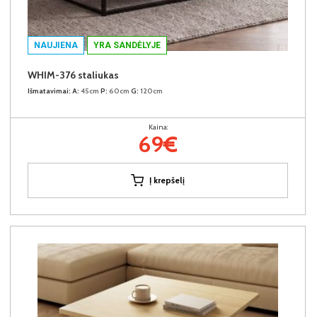
NAUJIENA
YRA SANDĖLYJE
WHIM-376 staliukas
Išmatavimai:
A:
45cm
P:
60cm
G:
120cm
Kaina:
69€
Į krepšelį