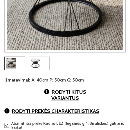
Išmatavimai:
A: 40cm P: 50cm G: 50cm
RODYTI KITUS
VARIANTUS
RODYTI PREKĖS CHARAKTERISTIKAS
Atsiimti šią prekę Kauno LEZ (Jėgainės g. 1, Biruliškės) galite iš
karto!