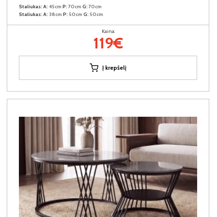
Staliukas:
A:
45cm
P:
70cm
G:
70cm
Staliukas:
A:
38cm
P:
50cm
G:
50cm
Kaina:
119€
Į krepšelį