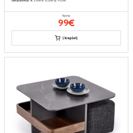
Išmatavimai:
A:
51cm
P:
62cm
G:
90cm
Kaina:
99€
Į krepšelį