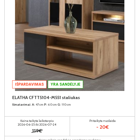
IŠPARDAVIMAS
YRA SANDĖLYJE
ELATHA CFTT5104-M551 staliukas
Išmatavimai:
A:
47cm
P:
60cm
G:
110cm
Kaina taikyta laikotarpiu
Pritaikyta nuolaida
2026-06-25 iki 2026-07-24
- 20€
119€