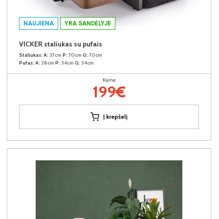
NAUJIENA
YRA SANDĖLYJE
VICKER staliukas su pufais
Staliukas:
A:
37cm
P:
70cm
G:
70cm
Pufas:
A:
28cm
P:
34cm
G:
34cm
Kaina:
199€
Į krepšelį