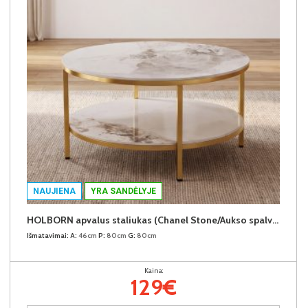
NAUJIENA
YRA SANDĖLYJE
HOLBORN apvalus staliukas (Chanel Stone/Aukso spalvos kojos)
Išmatavimai:
A:
46cm
P:
80cm
G:
80cm
Kaina:
129€