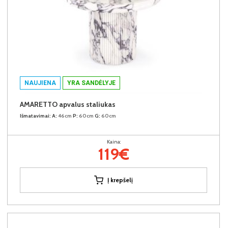
NAUJIENA
YRA SANDĖLYJE
AMARETTO apvalus staliukas
Išmatavimai:
A:
46cm
P:
60cm
G:
60cm
Kaina:
119€
Į krepšelį