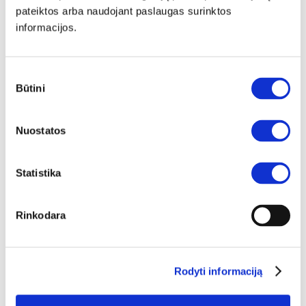
pateiktos arba naudojant paslaugas surinktos
Į krepšelį
informacijos.
Sutikimo
Būtini
pasirinkimas
Nuostatos
Statistika
Rinkodara
NAUJIENA
YRA SANDĖLYJE
Rodyti informaciją
CORDINA staliukas