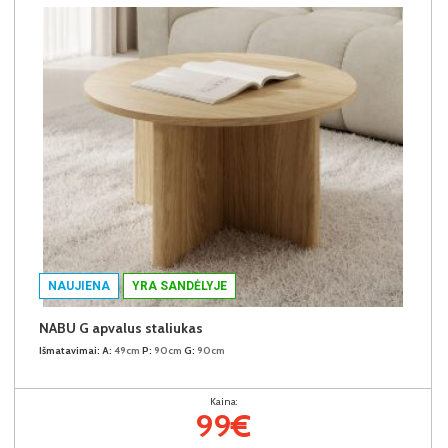
NAUJIENA
YRA SANDĖLYJE
NABU G apvalus staliukas
Išmatavimai:
A:
49cm
P:
90cm
G:
90cm
Kaina:
99€