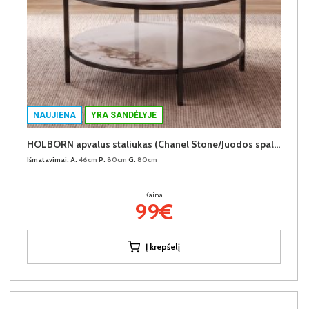
NAUJIENA
YRA SANDĖLYJE
HOLBORN apvalus staliukas (Chanel Stone/Juodos spalvos kojos)
Išmatavimai:
A:
46cm
P:
80cm
G:
80cm
Kaina:
99€
Į krepšelį