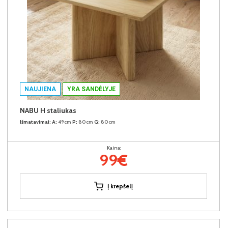
NAUJIENA
YRA SANDĖLYJE
NABU H staliukas
Išmatavimai:
A:
49cm
P:
80cm
G:
80cm
Kaina:
99€
Į krepšelį