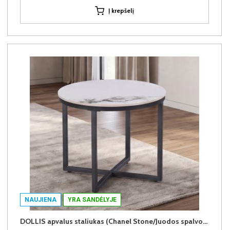
Į krepšelį
NAUJIENA
YRA SANDĖLYJE
DOLLIS apvalus staliukas (Chanel Stone/Juodos spalvos kojos)