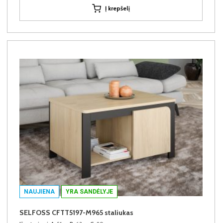
Į krepšelį
NAUJIENA
YRA SANDĖLYJE
SELFOSS CFTT5197-M965 staliukas