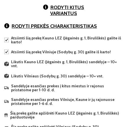
RODYTI KITUS
VARIANTUS
RODYTI PREKĖS CHARAKTERISTIKAS
Atsiimti šią prekę Kauno LEZ (Jėgainės g. 1, Biruliškės) galite iš
karto!
Atsiimti šią prekę Vilniuje (Sodybų g. 30) galite iš karto!
Likutis Kauno LEZ (Jėgainės g. 1, Biruliškės) sandėlyje – 10+
vnt.
Likutis Vilniaus (Sodybų g. 30) sandėlyje – 10+ vnt.
Sandėlyje esančias prekes į kitus miestus ir rajonus
pristatome per 1-10 d. d.
Sandėlyje esančias prekes Vilniuje, Kaune ir jų rajonuose
pristatome per 1-6 d. d.
Šią prekę galite apžiūrėti Kauno LEZ (Jėgainės g. 1, Biruliškės)
parduotuvėje
Šią prekę galite apžiūrėti Vilniaus (Sodybų g. 30)