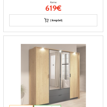
Kaina:
619€
Į krepšelį