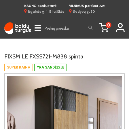
KAUNO parduotuvė:
VILNIAUS parduotuvė:
Jėgainės g. 1, Biruliškės
Sodybų g. 30
0
☰
FIXSMILE FXSS721-M838 spinta
SUPER KAINA
YRA SANDĖLYJE