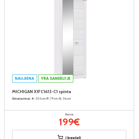
NAUJIENA
YRA SANDĖLYJE
MICHIGAN X1FC1613-C1 spinta
Išmatavimai:
A:
203cm
P:
79cm
G:
36cm
Kaina:
199€
Į krepšelį