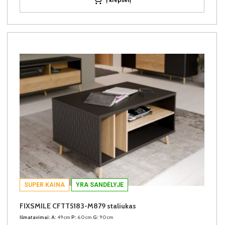
SUPER KAINA
YRA SANDĖLYJE
FIXSMILE CFTT5183-M879 staliukas
Išmatavimai:
A:
49cm
P:
60cm
G:
90cm