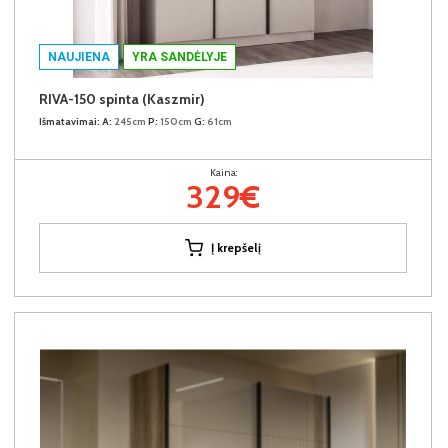
NAUJIENA
YRA SANDĖLYJE
RIVA-150 spinta (Kaszmir)
Išmatavimai:
A:
245cm
P:
150cm
G:
61cm
Kaina:
329€
Į krepšelį