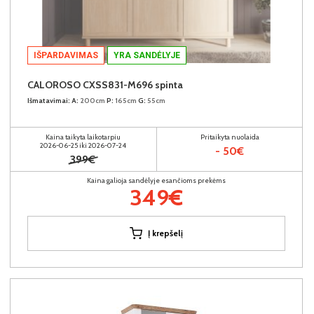
IŠPARDAVIMAS
YRA SANDĖLYJE
CALOROSO CXSS831-M696 spinta
Išmatavimai:
A:
200cm
P:
165cm
G:
55cm
Kaina taikyta laikotarpiu
Pritaikyta nuolaida
2026-06-25 iki 2026-07-24
- 50€
399€
Kaina galioja sandėlyje esančioms prekėms
349€
Į krepšelį