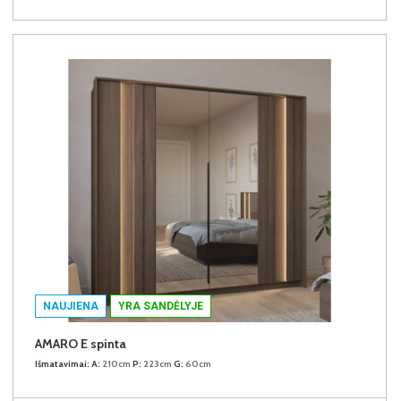
NAUJIENA
YRA SANDĖLYJE
AMARO E spinta
Išmatavimai:
A:
210cm
P:
223cm
G:
60cm