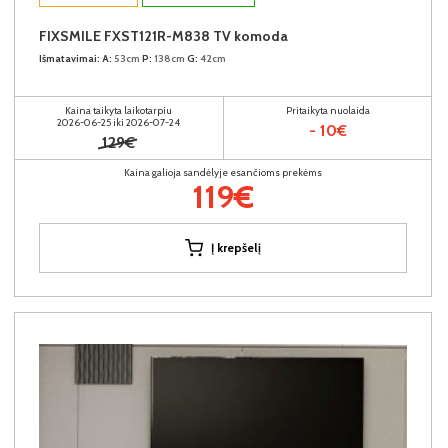
FIXSMILE FXST121R-M838 TV komoda
Išmatavimai:
A:
53cm
P:
138cm
G:
42cm
Kaina taikyta laikotarpiu
Pritaikyta nuolaida
2026-06-25 iki 2026-07-24
- 10€
129€
Kaina galioja sandėlyje esančioms prekėms
119€
Į krepšelį