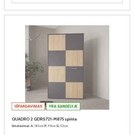
IŠPARDAVIMAS
YRA SANDĖLYJE
QUADRO 2 QDRS721-M875 spinta
Išmatavimai:
A:
185cm
P:
94cm
G:
53cm