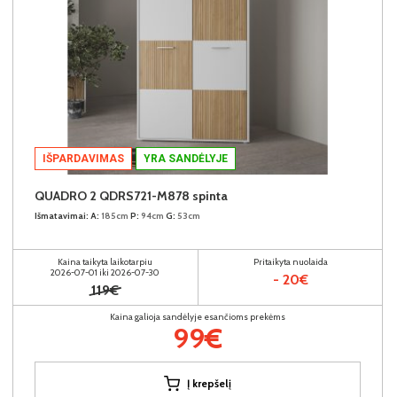
IŠPARDAVIMAS
YRA SANDĖLYJE
QUADRO 2 QDRS721-M878 spinta
Išmatavimai:
A:
185cm
P:
94cm
G:
53cm
Kaina taikyta laikotarpiu
Pritaikyta nuolaida
2026-07-01 iki 2026-07-30
- 20€
119€
Kaina galioja sandėlyje esančioms prekėms
99€
Į krepšelį