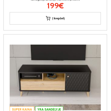
199€
Į krepšelį
SUPER KAINA
YRA SANDĖLYJE