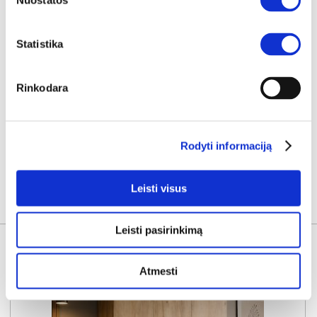
Nuostatos
Kaina taikyta laikotarpiu
Pritaikyta nuolaida
2026-06-25 iki 2026-07-24
- 10€
149€
Statistika
Kaina galioja sandėlyje esančioms prekėms
139€
Rinkodara
Į krepšelį
Rodyti informaciją
Leisti visus
KITOS PREKĖS
Leisti pasirinkimą
Atmesti