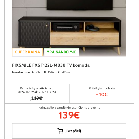
SUPER KAINA
YRA SANDĖLYJE
FIXSMILE FXST122L-M838 TV komoda
Išmatavimai:
A:
53cm
P:
158cm
G:
42cm
Kaina taikyta laikotarpiu
Pritaikyta nuolaida
2026-06-25 iki 2026-07-24
- 10€
149€
Kaina galioja sandėlyje esančioms prekėms
139€
Į krepšelį