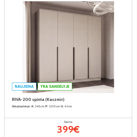
NAUJIENA
YRA SANDĖLYJE
RIVA-200 spinta (Kaszmir)
Išmatavimai:
A:
245cm
P:
200cm
G:
61cm
Kaina:
399€