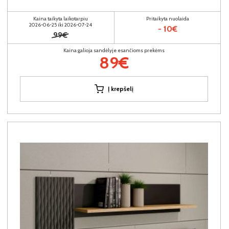
Kaina taikyta laikotarpiu
Pritaikyta nuolaida
2026-06-25 iki 2026-07-24
- 10€
99€
Kaina galioja sandėlyje esančioms prekėms
89€
Į krepšelį