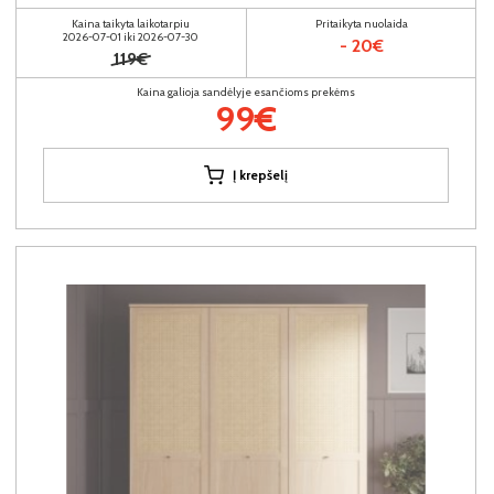
Kaina taikyta laikotarpiu
Pritaikyta nuolaida
2026-07-01 iki 2026-07-30
- 20€
119€
Kaina galioja sandėlyje esančioms prekėms
99€
Į krepšelį