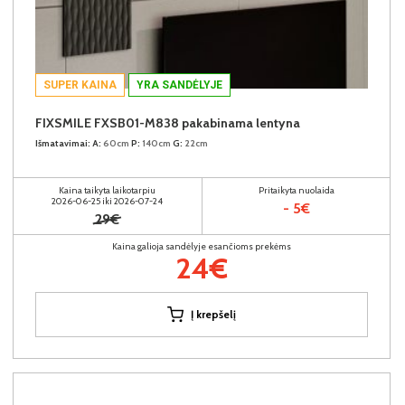
SUPER KAINA
YRA SANDĖLYJE
FIXSMILE FXSB01-M838 pakabinama lentyna
Išmatavimai:
A:
60cm
P:
140cm
G:
22cm
Kaina taikyta laikotarpiu
Pritaikyta nuolaida
2026-06-25 iki 2026-07-24
- 5€
29€
Kaina galioja sandėlyje esančioms prekėms
24€
Į krepšelį