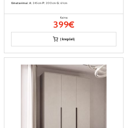
Išmatavimai:
A:
245cm
P:
200cm
G:
61cm
Kaina:
399€
Į krepšelį