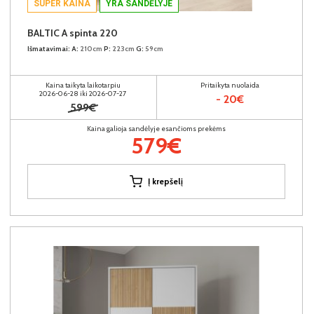
SUPER KAINA
YRA SANDĖLYJE
BALTIC A spinta 220
Išmatavimai:
A:
210cm
P:
223cm
G:
59cm
Kaina taikyta laikotarpiu
Pritaikyta nuolaida
2026-06-28 iki 2026-07-27
- 20€
599€
Kaina galioja sandėlyje esančioms prekėms
579€
Į krepšelį