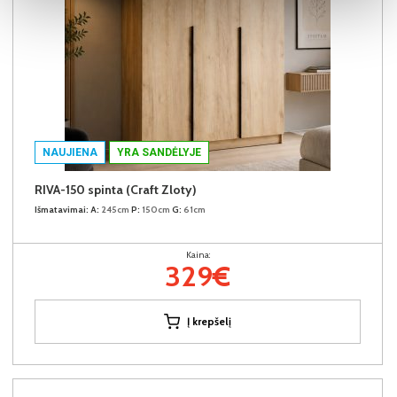
NAUJIENA
YRA SANDĖLYJE
RIVA-150 spinta (Craft Zloty)
Išmatavimai:
A:
245cm
P:
150cm
G:
61cm
Kaina:
329€
Į krepšelį