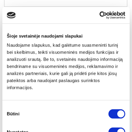
Šioje svetainėje naudojami slapukai
Naudojame slapukus, kad galėtume suasmeninti turinį
bei skelbimus, teikti visuomeninės medijos funkcijas ir
analizuoti srautą. Be to, svetainės naudojimo informaciją
bendriname su visuomeninės medijos, reklamavimo ir
analizės partneriais, kurie gali ją pridėti prie kitos jūsų
pateiktos arba naudojant paslaugas surinktos
informacijos.
SUPER KAINA
YRA SANDĖLYJE
Sutikimo
FIXSMILE FXSK221L-M838 komoda-indauja
Būtini
pasirinkimas
Išmatavimai:
A:
85cm
P:
98cm
G:
42cm