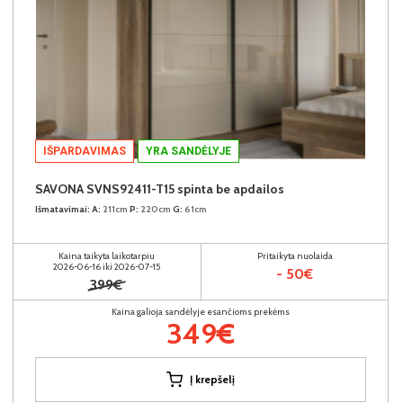
IŠPARDAVIMAS
YRA SANDĖLYJE
SAVONA SVNS92411-T15 spinta be apdailos
Išmatavimai:
A:
211cm
P:
220cm
G:
61cm
Kaina taikyta laikotarpiu
Pritaikyta nuolaida
2026-06-16 iki 2026-07-15
- 50€
399€
Kaina galioja sandėlyje esančioms prekėms
349€
Į krepšelį