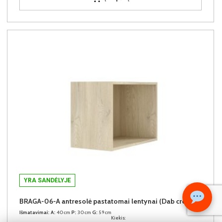
YRA SANDĖLYJE
BRAGA-06-A antresolė pastatomai lentynai (Dab cremona)
Išmatavimai:
A:
40cm
P:
30cm
G:
59cm
Kiekis: