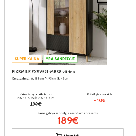
SUPER KAINA
YRA SANDĖLYJE
FIXSMILE FXSV521-M838 vitrina
Išmatavimai:
A:
158cm
P:
93cm
G:
42cm
Kaina taikyta laikotarpiu
Pritaikyta nuolaida
2026-06-25 iki 2026-07-24
- 10€
199€
Kaina galioja sandėlyje esančioms prekėms
189€
Į krepšelį