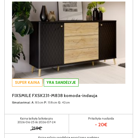
SUPER KAINA
YRA SANDĖLYJE
FIXSMILE FXSK231-M838 komoda-indauja
Išmatavimai:
A:
85cm
P:
158cm
G:
42cm
Kaina taikyta laikotarpiu
Pritaikyta nuolaida
2026-06-25 iki 2026-07-24
- 20€
219€
Kaina galioja sandėlyje esančioms prekėms