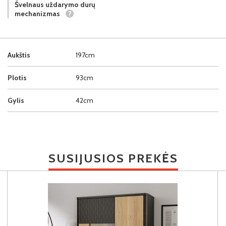
Švelnaus uždarymo durų
mechanizmas
?
Aukštis
197cm
Plotis
93cm
Gylis
42cm
SUSIJUSIOS PREKĖS