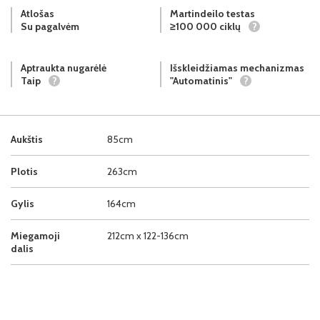
Atlošas
Martindeilo testas
Su pagalvėm
≥100 000 ciklų
?
Aptraukta nugarėlė
Išskleidžiamas mechanizmas
Taip
?
"Automatinis"
?
Aukštis
85cm
Plotis
263cm
Gylis
164cm
Miegamoji
212cm x 122-136cm
dalis