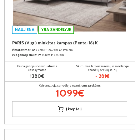
NAUJIENA
YRA SANDĖLYJE
PARIS (V gr.) minkštas kampas (Penta-16) K
Išmatavimai:
A:
92cm
P:
267cm
G:
190cm
Miegamoji dalis:
P:
151cm
I:
220cm
Kaina galioja individualiems
Skirtumas tarp užsakomų ir sandėlyje
užsakymams
esančių prekių kainų
1380€
- 281€
Kaina galioja sandėlyje esančioms prekėms
1099€
Į krepšelį