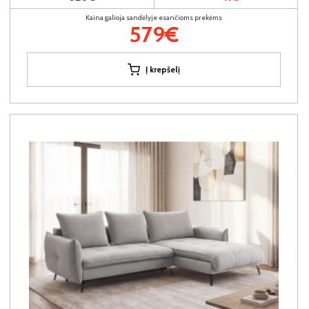
Kaina galioja sandėlyje esančioms prekėms
579€
Į krepšelį