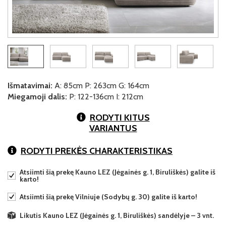
Išmatavimai:
A: 85cm P: 263cm G: 164cm
Miegamoji dalis:
P: 122-136cm I: 212cm
RODYTI KITUS
VARIANTUS
RODYTI PREKĖS CHARAKTERISTIKAS
Atsiimti šią prekę Kauno LEZ (Jėgainės g. 1, Biruliškės) galite iš
karto!
Atsiimti šią prekę Vilniuje (Sodybų g. 30) galite iš karto!
Likutis Kauno LEZ (Jėgainės g. 1, Biruliškės) sandėlyje – 3 vnt.