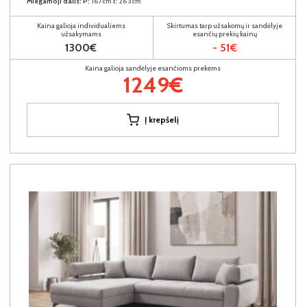
Miegamoji dalis:
P:
167cm
I:
263cm
Kaina galioja individualiems
Skirtumas tarp užsakomų ir sandėlyje
užsakymams
esančių prekių kainų
1300€
- 51€
Kaina galioja sandėlyje esančioms prekėms
1249€
Į krepšelį