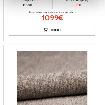
užsakymams
esančių prekių kainų
1150€
- 51€
Kaina galioja sandėlyje esančioms prekėms
1099€
Į krepšelį