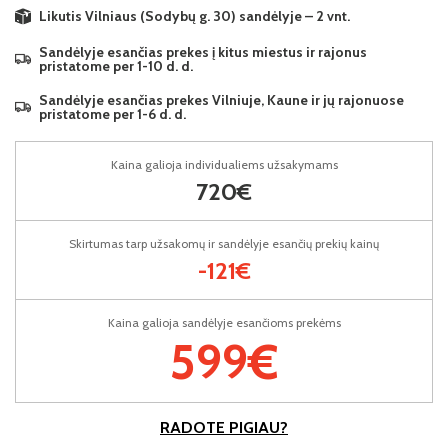
Likutis Vilniaus (Sodybų g. 30) sandėlyje – 2 vnt.
Sandėlyje esančias prekes į kitus miestus ir rajonus
pristatome per 1-10 d. d.
Sandėlyje esančias prekes Vilniuje, Kaune ir jų rajonuose
pristatome per 1-6 d. d.
Kaina galioja individualiems užsakymams
720€
Skirtumas tarp užsakomų ir sandėlyje esančių prekių kainų
-121€
Kaina galioja sandėlyje esančioms prekėms
599€
RADOTE PIGIAU?