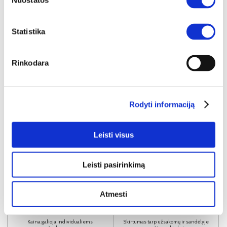
Nuostatos
Statistika
Rinkodara
Rodyti informaciją
Leisti visus
NAUJIENA
YRA SANDĖLYJE
Leisti pasirinkimą
DORIAN (III gr.) minkštas kampas (Bubble-04) K
Atmesti
Išmatavimai:
A:
90-100cm
P:
263cm
G:
170-235cm
Miegamoji dalis:
P:
128cm
I:
205cm
Kaina galioja individualiems
Skirtumas tarp užsakomų ir sandėlyje