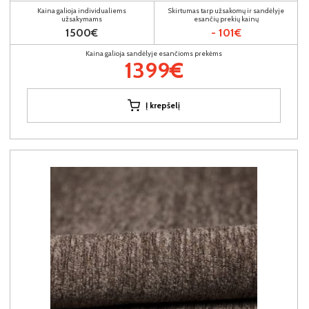
Kaina galioja individualiems
Skirtumas tarp užsakomų ir sandėlyje
užsakymams
esančių prekių kainų
1500€
- 101€
Kaina galioja sandėlyje esančioms prekėms
1399€
Į krepšelį