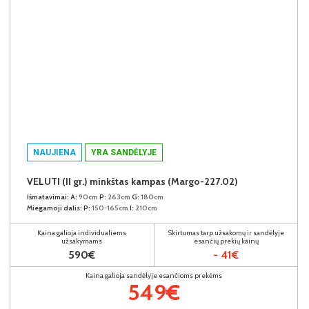
NAUJIENA
YRA SANDĖLYJE
VELUTI (II gr.) minkštas kampas (Margo-227.02)
Išmatavimai:
A:
90cm
P:
263cm
G:
180cm
Miegamoji dalis:
P:
150-165cm
I:
210cm
Kaina galioja individualiems
Skirtumas tarp užsakomų ir sandėlyje
užsakymams
esančių prekių kainų
590€
- 41€
Kaina galioja sandėlyje esančioms prekėms
549€