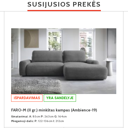
SUSIJUSIOS PREKĖS
IŠPARDAVIMAS
YRA SANDĖLYJE
FARO-M (II gr.) minkštas kampas (Ambience-19)
Išmatavimai:
A:
85cm
P:
263cm
G:
164cm
Miegamoji dalis:
P:
122-136cm
I:
212cm