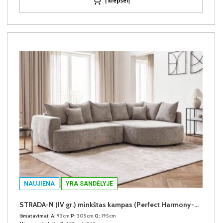
Į krepšelį
NAUJIENA
YRA SANDĖLYJE
STRADA-N (IV gr.) minkštas kampas (Perfect Harmony-04) D
Išmatavimai:
A:
93cm
P:
305cm
G:
195cm