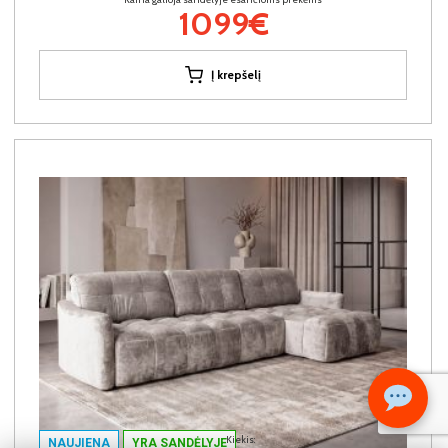
1099€
Į krepšelį
Kiekis:
NAUJIENA
YRA SANDĖLYJE