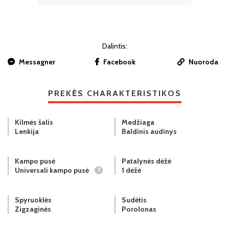
Dalintis:
Messagner
Facebook
Nuoroda
PREKĖS CHARAKTERISTIKOS
Kilmės šalis
Medžiaga
Lenkija
Baldinis audinys
Kampo pusė
Patalynės dėžė
Universali kampo pusė
?
1 dėžė
Spyruoklės
Sudėtis
Zigzaginės
Porolonas