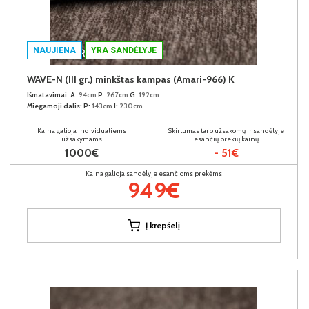
NAUJIENA
YRA SANDĖLYJE
WAVE-N (III gr.) minkštas kampas (Amari-966) K
Išmatavimai:
A:
94cm
P:
267cm
G:
192cm
Miegamoji dalis:
P:
143cm
I:
230cm
Kaina galioja individualiems
Skirtumas tarp užsakomų ir sandėlyje
užsakymams
esančių prekių kainų
1000€
- 51€
Kaina galioja sandėlyje esančioms prekėms
949€
Į krepšelį