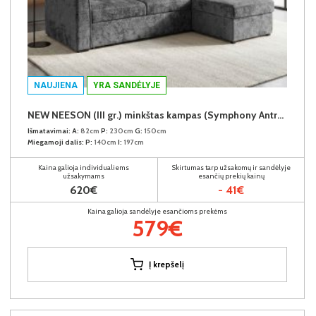
NAUJIENA
YRA SANDĖLYJE
NEW NEESON (III gr.) minkštas kampas (Symphony Antracite-20)
Išmatavimai:
A:
82cm
P:
230cm
G:
150cm
Miegamoji dalis:
P:
140cm
I:
197cm
Kaina galioja individualiems
Skirtumas tarp užsakomų ir sandėlyje
užsakymams
esančių prekių kainų
620€
- 41€
Kaina galioja sandėlyje esančioms prekėms
579€
Į krepšelį