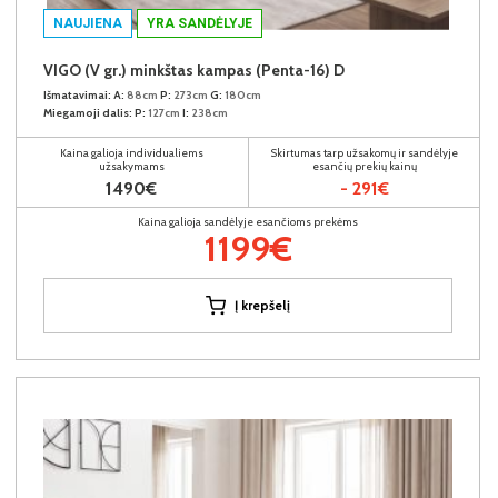
NAUJIENA
YRA SANDĖLYJE
VIGO (V gr.) minkštas kampas (Penta-16) D
Išmatavimai:
A:
88cm
P:
273cm
G:
180cm
Miegamoji dalis:
P:
127cm
I:
238cm
Kaina galioja individualiems
Skirtumas tarp užsakomų ir sandėlyje
užsakymams
esančių prekių kainų
1490€
- 291€
Kaina galioja sandėlyje esančioms prekėms
1199€
Į krepšelį