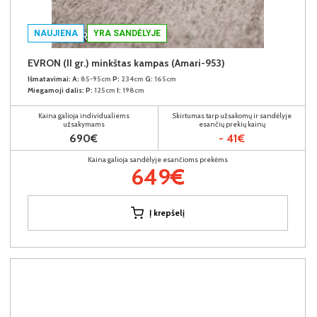
NAUJIENA
YRA SANDĖLYJE
EVRON (II gr.) minkštas kampas (Amari-953)
Išmatavimai:
A:
85-95cm
P:
234cm
G:
165cm
Miegamoji dalis:
P:
125cm
I:
198cm
Kaina galioja individualiems
Skirtumas tarp užsakomų ir sandėlyje
užsakymams
esančių prekių kainų
690€
- 41€
Kaina galioja sandėlyje esančioms prekėms
649€
Į krepšelį