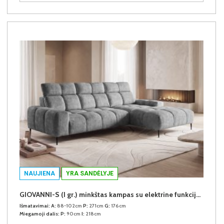
NAUJIENA
YRA SANDĖLYJE
GIOVANNI-S (I gr.) minkštas kampas su elektrine funkcija (Aphrodite-21) D
Išmatavimai:
A:
88-102cm
P:
271cm
G:
176cm
Miegamoji dalis:
P:
90cm
I:
218cm