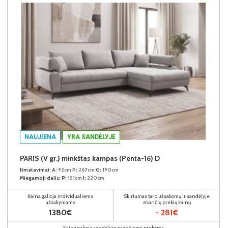
NAUJIENA
YRA SANDĖLYJE
PARIS (V gr.) minkštas kampas (Penta-16) D
Išmatavimai:
A:
92cm
P:
267cm
G:
190cm
Miegamoji dalis:
P:
151cm
I:
220cm
Kaina galioja individualiems
Skirtumas tarp užsakomų ir sandėlyje
užsakymams
esančių prekių kainų
1380€
- 281€
Kaina galioja sandėlyje esančioms prekėms