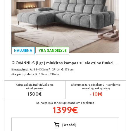
NAUJIENA
YRA SANDĖLYJE
GIOVANNI-S (I gr.) minkštas kampas su elektrine funkcija (Aphrodite-21) K
Išmatavimai:
A:
88-102cm
P:
271cm
G:
176cm
Miegamoji dalis:
P:
90cm
I:
218cm
Kaina galioja individualiems
Skirtumas tarp užsakomų ir sandėlyje
užsakymams
esančių prekių kainų
1500€
- 101€
Kaina galioja sandėlyje esančioms prekėms
1399€
Į krepšelį