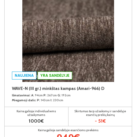
NAUJIENA
YRA SANDĖLYJE
WAVE-N (III gr.) minkštas kampas (Amari-966) D
Išmatavimai:
A:
94cm
P:
267cm
G:
192cm
Miegamoji dalis:
P:
143cm
I:
230cm
Kaina galioja individualiems
Skirtumas tarp užsakomų ir sandėlyje
užsakymams
esančių prekių kainų
1000€
- 51€
Kaina galioja sandėlyje esančioms prekėms