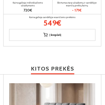
Kaina galioja individualiems
Skirtumas tarp užsakomų ir sandėlyje
užsakymams
esančių prekių kainų
720€
- 171€
Kaina galioja sandėlyje esančioms prekėms
549€
Į krepšelį
KITOS PREKĖS