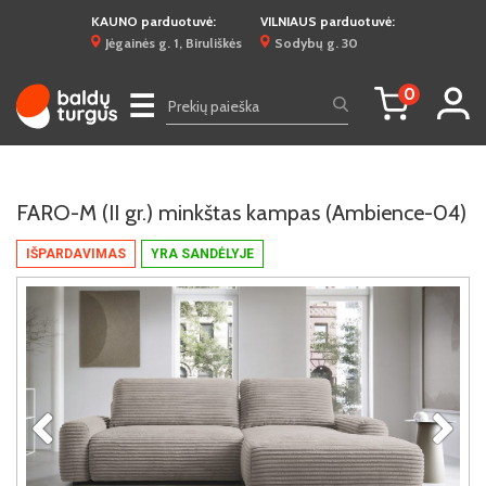
KAUNO parduotuvė:
VILNIAUS parduotuvė:
Jėgainės g. 1, Biruliškės
Sodybų g. 30
0
☰
FARO-M (II gr.) minkštas kampas (Ambience-04)
IŠPARDAVIMAS
YRA SANDĖLYJE