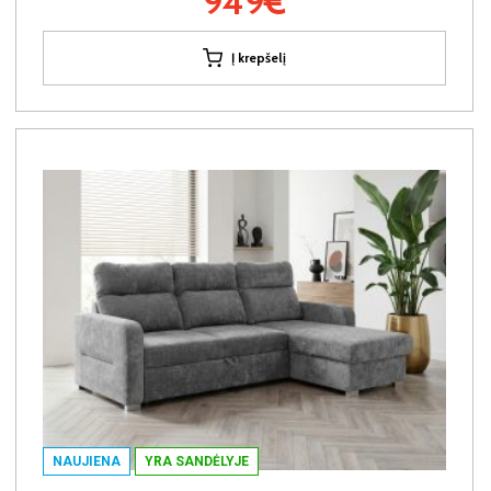
949€
Į krepšelį
NAUJIENA
YRA SANDĖLYJE