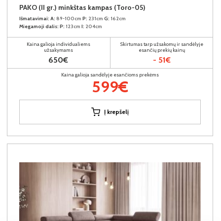
PAKO (II gr.) minkštas kampas (Toro-05)
Išmatavimai:
A:
89-100cm
P:
231cm
G:
162cm
Miegamoji dalis:
P:
123cm
I:
204cm
Kaina galioja individualiems
Skirtumas tarp užsakomų ir sandėlyje
užsakymams
esančių prekių kainų
650€
- 51€
Kaina galioja sandėlyje esančioms prekėms
599€
Į krepšelį