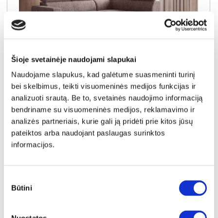
Šioje svetainėje naudojami slapukai
NAUJIENA
YRA SANDĖLYJE
Naudojame slapukus, kad galėtume suasmeninti turinį
bei skelbimus, teikti visuomeninės medijos funkcijas ir
DORIAN (III gr.) minkštas kampas (Bubble-04) D
analizuoti srautą. Be to, svetainės naudojimo informaciją
Išmatavimai:
A:
90-100cm
P:
263cm
G:
170-235cm
bendriname su visuomeninės medijos, reklamavimo ir
Miegamoji dalis:
P:
128cm
I:
205cm
analizės partneriais, kurie gali ją pridėti prie kitos jūsų
Kaina galioja individualiems
Skirtumas tarp užsakomų ir sandėlyje
pateiktos arba naudojant paslaugas surinktos
užsakymams
esančių prekių kainų
1150€
- 51€
informacijos.
Kaina galioja sandėlyje esančioms prekėms
1099€
Sutikimo
Būtini
pasirinkimas
Į krepšelį