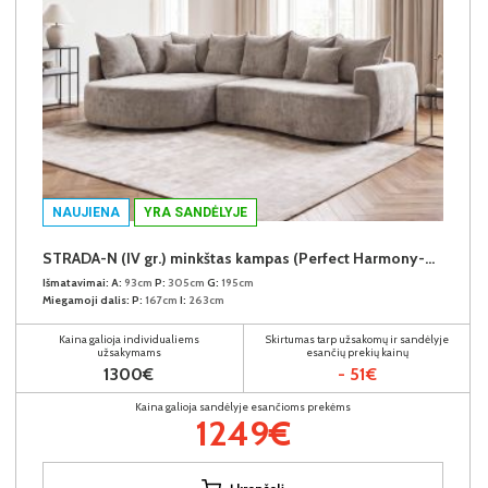
NAUJIENA
YRA SANDĖLYJE
STRADA-N (IV gr.) minkštas kampas (Perfect Harmony-04) K
Išmatavimai:
A:
93cm
P:
305cm
G:
195cm
Miegamoji dalis:
P:
167cm
I:
263cm
Kaina galioja individualiems
Skirtumas tarp užsakomų ir sandėlyje
užsakymams
esančių prekių kainų
1300€
- 51€
Kaina galioja sandėlyje esančioms prekėms
1249€