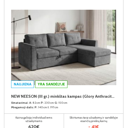
NAUJIENA
YRA SANDĖLYJE
NEW NEESON (III gr.) minkštas kampas (Glory Anthracite-18)
Išmatavimai:
A:
82cm
P:
230cm
G:
150cm
Miegamoji dalis:
P:
140cm
I:
197cm
Kaina galioja individualiems
Skirtumas tarp užsakomų ir sandėlyje
užsakymams
esančių prekių kainų
620€
- 41€